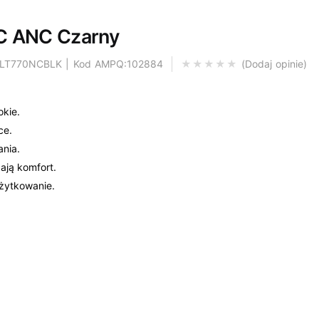
C ANC Czarny
JBLT770NCBLK | Kod AMPQ:102884
Dodaj opinie
okie.
ce.
ania.
ają komfort.
użytkowanie.