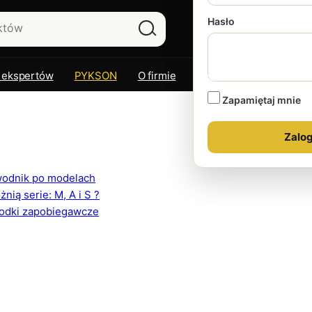
Hasło
 ekspertów
PYKSON
O firmie
Kontakt
Zapamiętaj mnie
ewodnik po modelach
ią serie: M, A i S ?
rodki zapobiegawcze