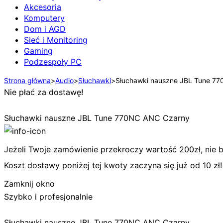
Akcesoria
Komputery
Dom i AGD
Sieć i Monitoring
Gaming
Podzespoły PC
Strona główna
>
Audio
>
Słuchawki
>
Słuchawki nauszne JBL Tune 7
Nie płać za dostawę!
Słuchawki nauszne JBL Tune 770NC ANC Czarny
Jeżeli Twoje zamówienie przekroczy wartość 200zł, nie bę
Koszt dostawy poniżej tej kwoty zaczyna się już od 10 zł!
Zamknij okno
Szybko i profesjonalnie
Słuchawki nauszne JBL Tune 770NC ANC Czarny