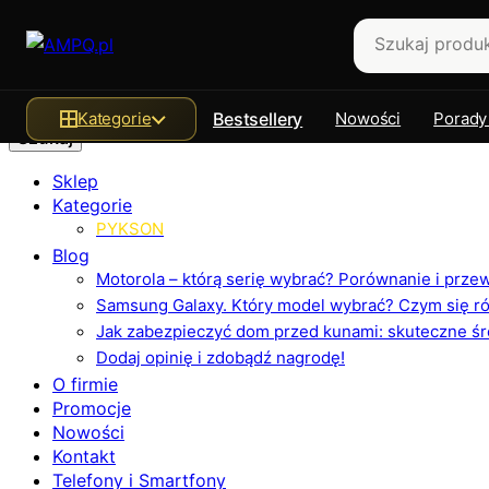
Szukaj
Kategorie
Bestsellery
Nowości
Porady
Sklep
Kategorie
PYKSON
Blog
Motorola – którą serię wybrać? Porównanie i prz
Samsung Galaxy. Który model wybrać? Czym się różn
Jak zabezpieczyć dom przed kunami: skuteczne ś
Dodaj opinię i zdobądź nagrodę!
O firmie
Promocje
Nowości
Kontakt
Telefony i Smartfony