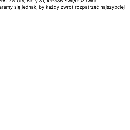
PRO zwroty, Biery 81, 43-386 Świętoszówka.
ramy się jednak, by każdy zwrot rozpatrzeć najszybciej