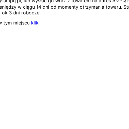
ep@ampq.pl, lub wysłać go wraz z towarem na adres AMPQ 
niędzy w ciągu 14 dni od momenty otrzymania towaru. Sta
 ok 3 dni robocze!
w tym miejscu
klik