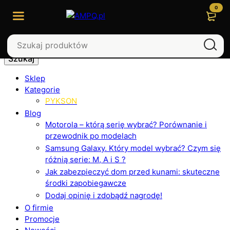
0
Szukaj
Sklep
Kategorie
PYKSON
Blog
Motorola – którą serię wybrać? Porównanie i
przewodnik po modelach
Samsung Galaxy. Który model wybrać? Czym się
różnią serie: M, A i S ?
Jak zabezpieczyć dom przed kunami: skuteczne
środki zapobiegawcze
Dodaj opinię i zdobądź nagrodę!
O firmie
Promocje