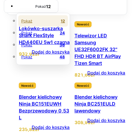
12
Pokaż
Pokaż
12
Nowość
Lokówko-suszarka
Pokaż
24
Shark FlexStyle
Telewizor LED
HD440EU 5w1 czarna
Samsung
Pokaż
36
UE32F6002FK 32''
Dodaj do koszyka
932
,92
zł
FHD HDR BT AirPlay
Pokaż
48
Tizen Smart
Dodaj do koszyka
821
,60
zł
Nowość
Nowość
Blender kielichowy
Blender kielichowy
Ninja BC151EUWH
Ninja BC251EULD
Bezprzewodowy 0,53
lawendowy
L
Dodaj do koszyka
308
,99
zł
Dodaj do koszyka
235
,82
zł