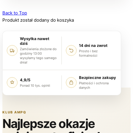
Back to Top
Produkt został dodany do koszyka
Wysyłka nawet
dziś
14 dni na zwrot
Zamówienia złożone do
Prosto i bez
godziny 13:00
formalności
wysyłamy tego samego
dnia!
Bezpieczne zakupy
4,9/5
Płatności i ochrona
Ponad 10 tys. opinii
danych
KLUB AMPQ
Najlepsze okazje