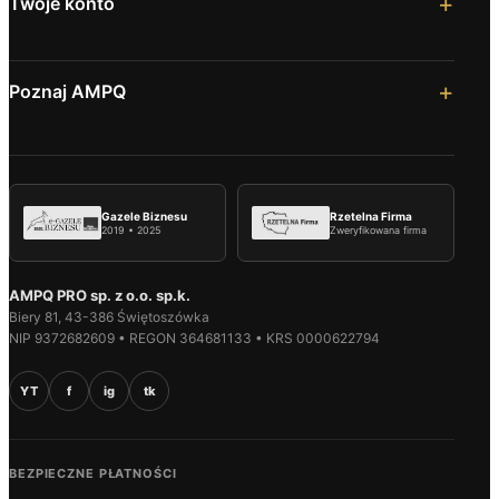
Twoje konto
Poznaj AMPQ
Gazele Biznesu
Rzetelna Firma
2019 • 2025
Zweryfikowana firma
AMPQ PRO sp. z o.o. sp.k.
Biery 81, 43-386 Świętoszówka
NIP 9372682609 • REGON 364681133 • KRS 0000622794
YT
f
ig
tk
BEZPIECZNE PŁATNOŚCI