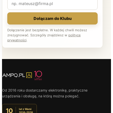
Dołączam do Klubu
Dołączenie jest bezpłatne. W każdej chwili możesz
zrezygnować. Szczegóły znajdziesz w
polityce
prywatności
.
Od 2016 roku dostarczamy elektronikę, praktyczne
urządzenia i obsługę, na którą można polegać.
10
lat z Wami
2016–2026