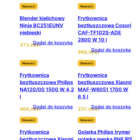
Nowość
Nowość
Blender kielichowy
Frytkownica
Ninja BC251EUNV
beztłuszczowa Cosori
niebieski
CAF-TF102S-ADE
2800 W 10 l
Dodaj do koszyka
372
,60
zł
Dodaj do koszyka
988
,99
zł
Nowość
Nowość
Frytkownica
Frytkownica
beztłuszczowa Philips
beztłuszczowa Xiaomi
NA120/00 1500 W 4,2
MAF-W6051 1700 W
l
6,5 l
Dodaj do koszyka
Dodaj do koszyka
468
,99
zł
237
,99
zł
Nowość
Nowość
Frytkownica
Golarka Philips trymer
beztłuszczowa Xiaomi
golarka męska PHILIPS