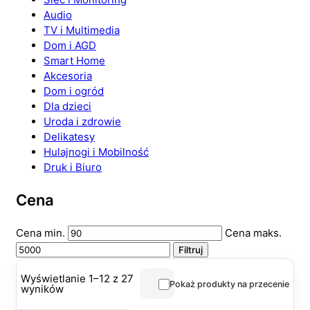
Audio
TV i Multimedia
Dom i AGD
Smart Home
Akcesoria
Dom i ogród
Dla dzieci
Uroda i zdrowie
Delikatesy
Hulajnogi i Mobilność
Druk i Biuro
Cena
Cena min.
Cena maks.
Filtruj
Wyświetlanie 1–12 z 27
Pokaż produkty na przecenie
wyników