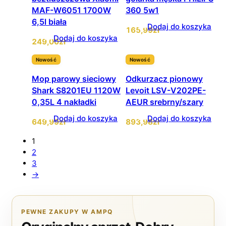
MAF-W6051 1700W
360 5w1
6,5l biała
Dodaj do koszyka
165
,99
zł
Dodaj do koszyka
249
,00
zł
Nowość
Nowość
Mop parowy sieciowy
Odkurzacz pionowy
Shark S8201EU 1120W
Levoit LSV-V202PE-
0,35L 4 nakładki
AEUR srebrny/szary
Dodaj do koszyka
Dodaj do koszyka
649
,99
zł
893
,98
zł
1
2
3
→
PEWNE ZAKUPY W AMPQ