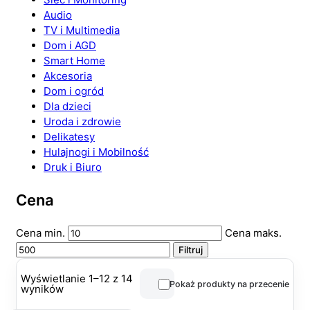
Audio
TV i Multimedia
Dom i AGD
Smart Home
Akcesoria
Dom i ogród
Dla dzieci
Uroda i zdrowie
Delikatesy
Hulajnogi i Mobilność
Druk i Biuro
Cena
Cena min.
Cena maks.
Filtruj
Wyświetlanie 1–12 z 14
Pokaż produkty na przecenie
wyników