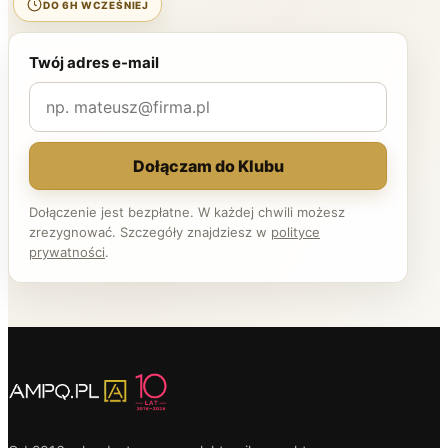
DO 6H WCZEŚNIEJ
Twój adres e-mail
Dołączam do Klubu
Dołączenie jest bezpłatne. W każdej chwili możesz
zrezygnować. Szczegóły znajdziesz w
polityce
prywatności
.