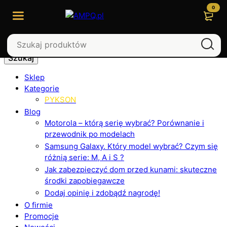
0
Szukaj
Sklep
Kategorie
PYKSON
Blog
Motorola – którą serię wybrać? Porównanie i
przewodnik po modelach
Samsung Galaxy. Który model wybrać? Czym się
różnią serie: M, A i S ?
Jak zabezpieczyć dom przed kunami: skuteczne
środki zapobiegawcze
Dodaj opinię i zdobądź nagrodę!
O firmie
Promocje