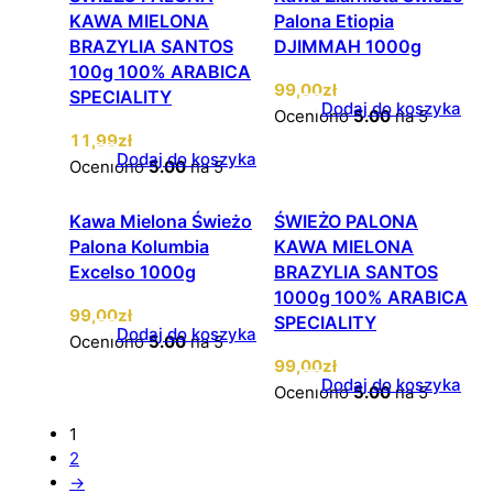
KAWA MIELONA
Palona Etiopia
BRAZYLIA SANTOS
DJIMMAH 1000g
100g 100% ARABICA
99
,00
zł
SPECIALITY
Dodaj do koszyka
Oceniono
5.00
na 5
11
,99
zł
Dodaj do koszyka
Oceniono
5.00
na 5
Kawa Mielona Świeżo
ŚWIEŻO PALONA
Palona Kolumbia
KAWA MIELONA
Excelso 1000g
BRAZYLIA SANTOS
1000g 100% ARABICA
99
,00
zł
SPECIALITY
Dodaj do koszyka
Oceniono
5.00
na 5
99
,00
zł
Dodaj do koszyka
Oceniono
5.00
na 5
1
2
→