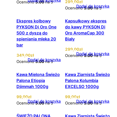
Dodaj do koszyka
299
,00
zł
Oceniono
5.00
na 5
Dodaj do koszyka
Oceniono
5.00
na 5
Ekspres kolbowy
Kapsułkowy ekspres
PYKSON Di Oro One
do kawy PYKSON Di
500 z dyszą do
Oro AromaCap 300
spieniania mleka 20
Biały
bar
299
,00
zł
Dodaj do koszyka
349
,00
zł
Oceniono
5.00
na 5
Dodaj do koszyka
Oceniono
5.00
na 5
Kawa Mielona Świeżo
Kawa Ziarnista Świeżo
Palona Etiopia
Palona Kolumbia
Djimmah 1000g
EXCELSO 1000g
99
,00
zł
99
,00
zł
Dodaj do koszyka
Dodaj do koszyka
Oceniono
5.00
na 5
Oceniono
5.00
na 5
ŚWIEŻO PALONA
Kawa Ziarnista Świeżo