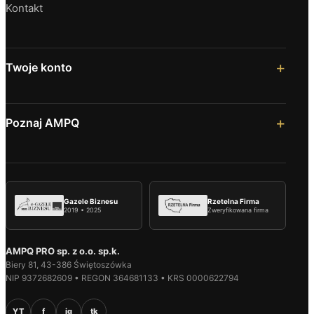
Kontakt
Twoje konto
Poznaj AMPQ
Gazele Biznesu
Rzetelna Firma
2019 • 2025
Zweryfikowana firma
AMPQ PRO sp. z o.o. sp.k.
Biery 81, 43-386 Świętoszówka
NIP 9372682609 • REGON 364681133 • KRS 0000622794
YT
f
ig
tk