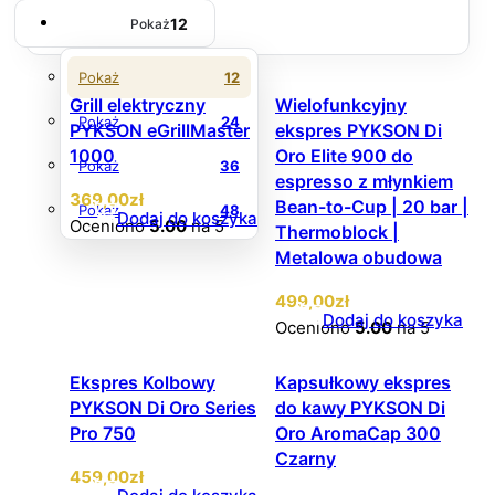
12
Pokaż
Pokaż
12
Grill elektryczny
Wielofunkcyjny
Pokaż
24
PYKSON eGrillMaster
ekspres PYKSON Di
1000
Oro Elite 900 do
Pokaż
36
espresso z młynkiem
369
,00
zł
Bean-to-Cup | 20 bar |
Pokaż
48
Dodaj do koszyka
Oceniono
5.00
na 5
Thermoblock |
Metalowa obudowa
499
,00
zł
Dodaj do koszyka
Oceniono
5.00
na 5
Ekspres Kolbowy
Kapsułkowy ekspres
PYKSON Di Oro Series
do kawy PYKSON Di
Pro 750
Oro AromaCap 300
Czarny
459
,00
zł