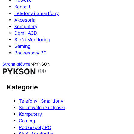
Nowości
Kontakt
Telefony i Smartfony
Akcesoria
Komputery
Dom i AGD
Sieć i Monitoring
Gaming
Podzespoły PC
Strona główna
>
PYKSON
PYKSON
(14)
Kategorie
Telefony i Smartfony
Smartwatche i Opaski
Komputery
Gaming
Podzespoły PC
Sieć i Monitoring