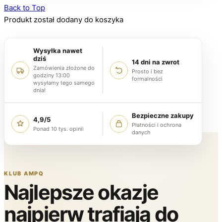
Back to Top
Produkt został dodany do koszyka
Wysyłka nawet
dziś
14 dni na zwrot
Zamówienia złożone do
Prosto i bez
godziny 13:00
formalności
wysyłamy tego samego
dnia!
Bezpieczne zakupy
4,9/5
Płatności i ochrona
Ponad 10 tys. opinii
danych
KLUB AMPQ
Najlepsze okazje
najpierw trafiają do