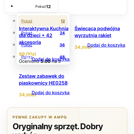
12
Pokaż
Pokaż
12
Interaktywna Kuchnia
Świecąca podwójna
Pokaż
24
dla dzieci + 42
wyrzutnia rakiet
akcesoria
Dodaj do koszyka
Pokaż
36
34
,99
zł
99
,00
zł
Pokaż
48
Dodaj do koszyka
Oceniono
5.00
na 5
Zestaw zabawek do
piaskownicy HE0258
Dodaj do koszyka
34
,99
zł
PEWNE ZAKUPY W AMPQ
Oryginalny sprzęt. Dobry