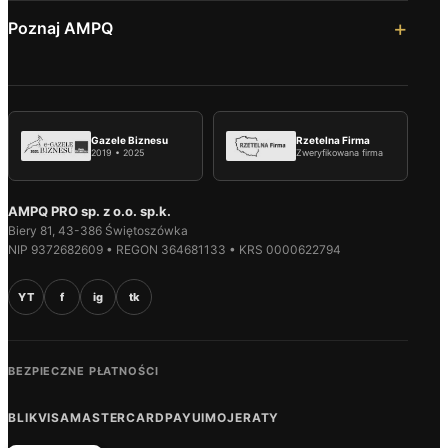
Poznaj AMPQ
Gazele Biznesu
Rzetelna Firma
2019 • 2025
Zweryfikowana firma
AMPQ PRO sp. z o.o. sp.k.
Biery 81, 43-386 Świętoszówka
NIP 9372682609 • REGON 364681133 • KRS 0000622794
YT
f
ig
tk
BEZPIECZNE PŁATNOŚCI
BLIK
VISA
MASTERCARD
PAYU
IMOJE
RATY