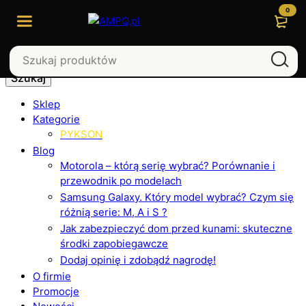
0
Szukaj
Sklep
Kategorie
PYKSON
Blog
Motorola – którą serię wybrać? Porównanie i
przewodnik po modelach
Samsung Galaxy. Który model wybrać? Czym się
różnią serie: M, A i S ?
Jak zabezpieczyć dom przed kunami: skuteczne
środki zapobiegawcze
Dodaj opinię i zdobądź nagrodę!
O firmie
Promocje