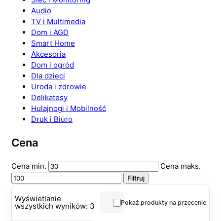
Audio
TV i Multimedia
Dom i AGD
Smart Home
Akcesoria
Dom i ogród
Dla dzieci
Uroda i zdrowie
Delikatesy
Hulajnogi i Mobilność
Druk i Biuro
Cena
Cena min.
Cena maks.
Filtruj
Wyświetlanie
Pokaż produkty na przecenie
wszystkich wyników: 3