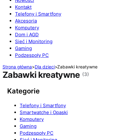
Nowości
Kontakt
Telefony i Smartfony
Akcesoria
Komputery
Dom i AGD
Sieć i Monitoring
Gaming
Podzespoły PC
Strona główna
>
Dla dzieci
>
Zabawki kreatywne
Zabawki kreatywne
(3)
Kategorie
Telefony i Smartfony
Smartwatche i Opaski
Komputery
Gaming
Podzespoły PC
Sieć i Monitoring