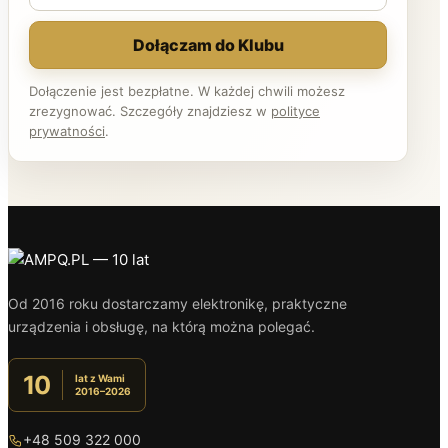
Dołączam do Klubu
Dołączenie jest bezpłatne. W każdej chwili możesz
zrezygnować. Szczegóły znajdziesz w
polityce
prywatności
.
Od 2016 roku dostarczamy elektronikę, praktyczne
urządzenia i obsługę, na którą można polegać.
10
lat z Wami
2016–2026
+48 509 322 000