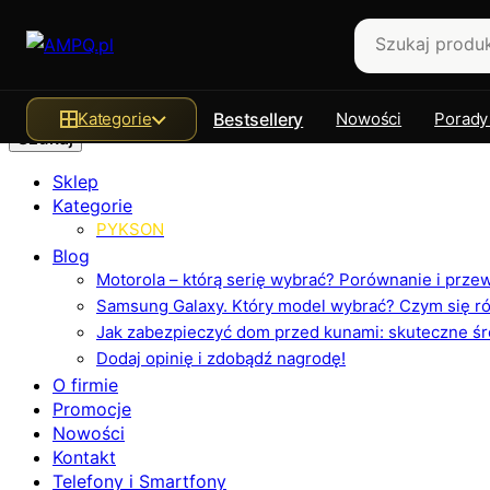
Szukaj
Kategorie
Bestsellery
Nowości
Porady
Sklep
Kategorie
PYKSON
Blog
Motorola – którą serię wybrać? Porównanie i prz
Samsung Galaxy. Który model wybrać? Czym się różn
Jak zabezpieczyć dom przed kunami: skuteczne ś
Dodaj opinię i zdobądź nagrodę!
O firmie
Promocje
Nowości
Kontakt
Telefony i Smartfony