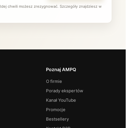
ażdej chwili możesz zrezygnować. Szczegóły znajdziesz w
Poznaj AMPQ
O firmie
Porady ekspertów
Kanał YouTube
Promocje
Bestsellery