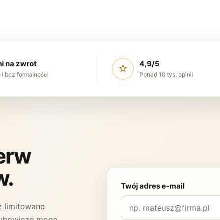
ni na zwrot
4,9/5
 i bez formalności
Ponad 10 tys. opinii
ierw
w.
Twój adres e-mail
 limitowane
 Klubowicze mogą