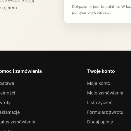
Dołączenie jest bezpłatne. W k
częciem
polityce prywatności
.
omoc i zamówienia
Twoje konto
ostawa
Moje konto
łatności
Moje zamówienia
wroty
Lista życzeń
eklamacje
Formularz zwrotu
tatus zamówienia
Dodaj opinię