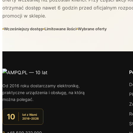
otrzymać dostęp nawet 6 godzin przed oficjalnym rozpo
promocji w sklepie.
Wcześniejszy dostęp
Limitowane ilości
Wybrane oferty
P
D
Od 2016 roku dostarczamy elektronikę,
praktyczne urządzenia i obsługę, na którą
P
można polegać.
Z
R
10
lat z Wami
2016–2026
S
+48 509 322 000