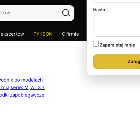
Hasło
 ekspertów
PYKSON
O firmie
Kontakt
Zapamiętaj mnie
ewodnik po modelach
ią serie: M, A i S ?
rodki zapobiegawcze