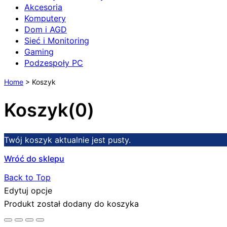
Akcesoria
Komputery
Dom i AGD
Sieć i Monitoring
Gaming
Podzespoły PC
Home
>
Koszyk
Koszyk
(0)
Twój koszyk aktualnie jest pusty.
Wróć do sklepu
Back to Top
Edytuj opcje
Produkt został dodany do koszyka