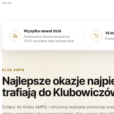
Wysyłka nawet dziś
14 d
Zamówienia złożone do godziny
Prosto
13:00 wysyłamy tego samego dnia!
KLUB AMPQ
Najlepsze okazje najp
trafiają do Klubowiczó
Dołącz do Klubu AMPQ i otrzymuj wybrane promocje oraz
oferty wcześniej niż pozostali klienci. Przy części akcji