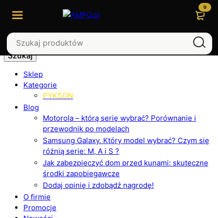
0
Szukaj
Sklep
Kategorie
PYKSON
Blog
Motorola – którą serię wybrać? Porównanie i
przewodnik po modelach
Samsung Galaxy. Który model wybrać? Czym się
różnią serie: M, A i S ?
Jak zabezpieczyć dom przed kunami: skuteczne
środki zapobiegawcze
Dodaj opinię i zdobądź nagrodę!
O firmie
Promocje