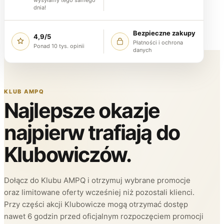
dnia!
Bezpieczne zakupy
4,9/5
Płatności i ochrona
Ponad 10 tys. opinii
danych
KLUB AMPQ
Najlepsze okazje
najpierw trafiają do
Klubowiczów.
Dołącz do Klubu AMPQ i otrzymuj wybrane promocje
oraz limitowane oferty wcześniej niż pozostali klienci.
Przy części akcji Klubowicze mogą otrzymać dostęp
nawet 6 godzin przed oficjalnym rozpoczęciem promocji