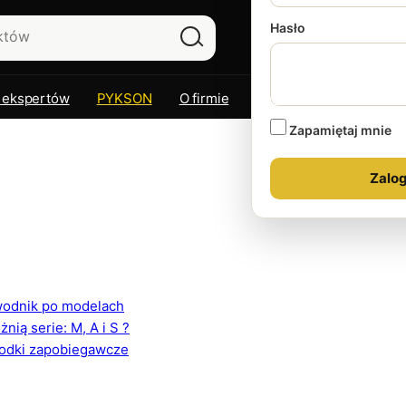
Hasło
 ekspertów
PYKSON
O firmie
Kontakt
Zapamiętaj mnie
ewodnik po modelach
ią serie: M, A i S ?
rodki zapobiegawcze