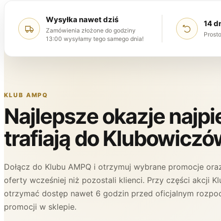
Wysyłka nawet dziś
14 d
Zamówienia złożone do godziny
Prosto
13:00 wysyłamy tego samego dnia!
KLUB AMPQ
Najlepsze okazje najp
trafiają do Klubowiczó
Dołącz do Klubu AMPQ i otrzymuj wybrane promocje oraz
oferty wcześniej niż pozostali klienci. Przy części akcji
otrzymać dostęp nawet 6 godzin przed oficjalnym rozpo
promocji w sklepie.