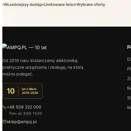
Wcześniejszy dostęp
Limitowane ilości
Wybrane oferty
P
D
Od 2016 roku dostarczamy elektronikę,
praktyczne urządzenia i obsługę, na którą
P
można polegać.
Z
R
10
lat z Wami
2016–2026
S
+48 509 322 000
K
Pon.–pt. 9:00–15:00
sklep@ampq.pl