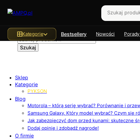
Szukaj
Kategorie
Bestsellery
Nowości
Porady
Sklep
Kategorie
PYKSON
Blog
Motorola – którą serię wybrać? Porównanie i prz
Samsung Galaxy. Który model wybrać? Czym się różn
Jak zabezpieczyć dom przed kunami: skuteczne ś
Dodaj opinię i zdobądź nagrodę!
O firmie