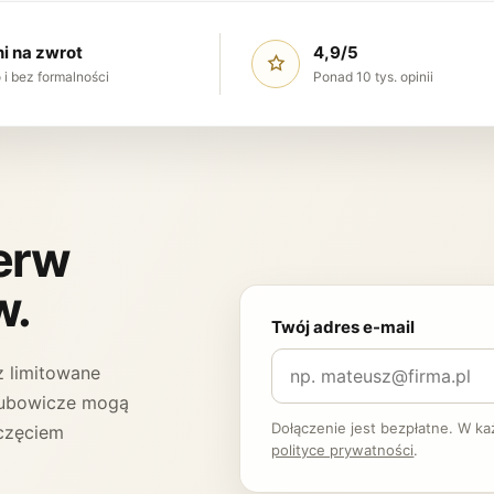
ni na zwrot
4,9/5
 i bez formalności
Ponad 10 tys. opinii
ierw
w.
Twój adres e-mail
 limitowane
 Klubowicze mogą
Dołączenie jest bezpłatne. W k
częciem
polityce prywatności
.