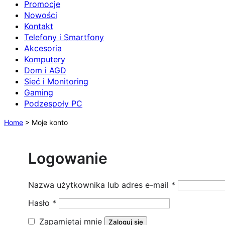
Promocje
Nowości
Kontakt
Telefony i Smartfony
Akcesoria
Komputery
Dom i AGD
Sieć i Monitoring
Gaming
Podzespoły PC
Home
>
Moje konto
Logowanie
Wymagane
Nazwa użytkownika lub adres e-mail
*
Wymagane
Hasło
*
Zapamiętaj mnie
Zaloguj się