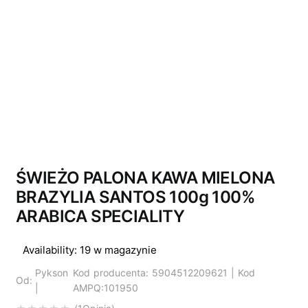
ŚWIEŻO PALONA KAWA MIELONA
BRAZYLIA SANTOS 100g 100%
ARABICA SPECIALITY
Availability:
19 w magazynie
Pykson
Kod producenta: 5904512209621 | Kod
Od:
|
AMPQ:101950