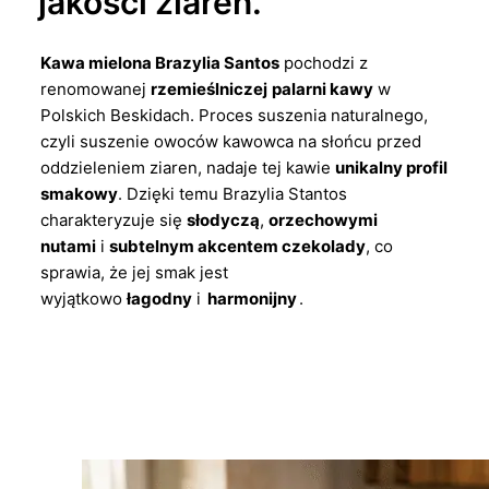
jakości ziaren.
Kawa mielona Brazylia Santos
pochodzi z
renomowanej
rzemieślniczej
palarni kawy
w
Polskich Beskidach. Proces suszenia naturalnego,
czyli suszenie owoców kawowca na słońcu przed
oddzieleniem ziaren, nadaje tej kawie
unikalny profil
smakowy
. Dzięki temu Brazylia Stantos
charakteryzuje się
słodyczą
,
orzechowymi
nutami
i
subtelnym akcentem czekolady
, co
sprawia, że jej smak jest
wyjątkowo
łagodny
i
harmonijny
.