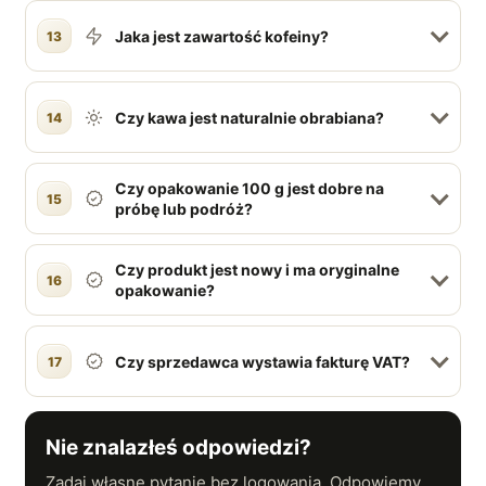
Jaka jest zawartość kofeiny?
13
Czy kawa jest naturalnie obrabiana?
14
Czy opakowanie 100 g jest dobre na
15
próbę lub podróż?
Czy produkt jest nowy i ma oryginalne
16
opakowanie?
Czy sprzedawca wystawia fakturę VAT?
17
Nie znalazłeś odpowiedzi?
Zadaj własne pytanie bez logowania. Odpowiemy