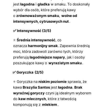
jest
łagodna
i
gładka
w smaku. To doskonały
wybór dla osób, które preferują kawy
o
zrównoważonym smaku
,
wolne od
intensywnych, cytrusowych nut
.
✅ Intensywność (3/5)
⭐
Średnia intensywność
, co
oznacza
harmonijny smak
. Zapewnia średnią
moc, która zadowoli zarówno tych, którzy
preferują
łagodniejsze napary
, jak i osoby
poszukujące kawy o
wyrazistym smaku
.
✅ Goryczka
(2/5)
⭐ Goryczka na
niskim poziomie
sprawia, że
kawa
Brazylia Santos
jest
łagodna
.
Brak
wyraźnej goryczy
czyni ją idealnym wyborem
do
kaw mlecznych
, które z łatwością
komponują się z
mlekiem
.