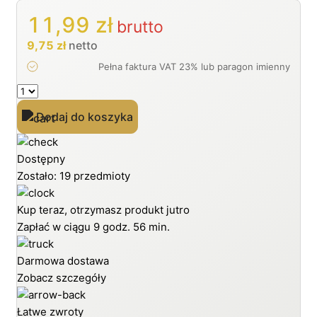
11,99
zł
brutto
9,75
zł
netto
ilość
ŚWIEŻO
Dodaj do koszyka
PALONA
KAWA
MIELONA
Dostępny
BRAZYLIA
Zostało: 19 przedmioty
SANTOS
100g
Kup teraz, otrzymasz produkt jutro
100%
Zapłać w ciągu
9 godz. 56 min.
ARABICA
SPECIALITY
Darmowa dostawa
Zobacz szczegóły
Łatwe zwroty