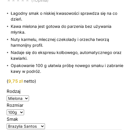
1
Opinia
Oceniony
5.00
na 5 na podstawi
Łagodny smak o niskiej kwasowości sprawdza się na co
dzień.
Kawa mielona jest gotowa do parzenia bez używania
młynka.
Nuty karmelu, mlecznej czekolady i orzecha tworzą
harmonijny profil.
Nadaje się do ekspresu kolbowego, automatycznego oraz
kawiarki.
Opakowanie 100 g ułatwia próbę nowego smaku i zabranie
kawy w podróż.
(
9,75
zł
netto)
Rodzaj
Rozmiar
Smak