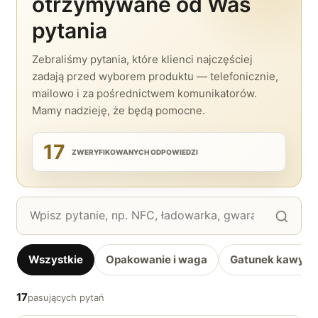
otrzymywane od Was
pytania
Zebraliśmy pytania, które klienci najczęściej
zadają przed wyborem produktu — telefonicznie,
mailowo i za pośrednictwem komunikatorów.
Mamy nadzieję, że będą pomocne.
17
ZWERYFIKOWANYCH ODPOWIEDZI
Szukaj
w
pytaniach
Wszystkie
Opakowanie i waga
Gatunek kawy
17
pasujących pytań