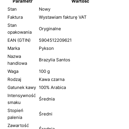
Parametr
Wartość
Stan
Nowy
Faktura
Wystawiam fakturę VAT
Stan
Oryginalne
opakowania
EAN (GTIN)
5904512209621
Marka
Pykson
Nazwa
Brazylia Santos
handlowa
Waga
100 g
Rodzaj
Kawa czarna
Gatunek kawy
100% Arabica
Intensywność
Średnia
smaku
Stopień
Średni
palenia
Zawartość
Średnia