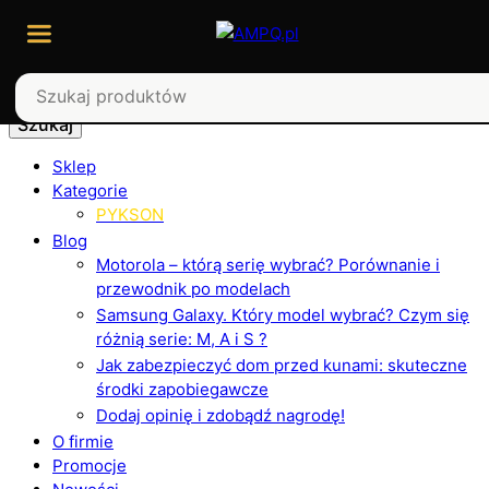
Szukaj
Sklep
Kategorie
PYKSON
Blog
Motorola – którą serię wybrać? Porównanie i
przewodnik po modelach
Samsung Galaxy. Który model wybrać? Czym się
różnią serie: M, A i S ?
Jak zabezpieczyć dom przed kunami: skuteczne
środki zapobiegawcze
Dodaj opinię i zdobądź nagrodę!
O firmie
Promocje