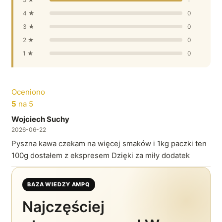
4 ★
0
3 ★
0
2 ★
0
1 ★
0
Oceniono
5
na 5
Wojciech Suchy
2026-06-22
Pyszna kawa czekam na więcej smaków i 1kg paczki ten
100g dostałem z ekspresem Dzięki za miły dodatek
BAZA WIEDZY AMPQ
Najczęściej