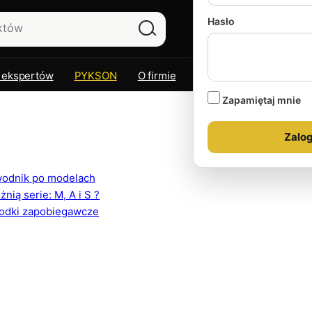
Hasło
 ekspertów
PYKSON
O firmie
Kontakt
Zapamiętaj mnie
ewodnik po modelach
ią serie: M, A i S ?
rodki zapobiegawcze