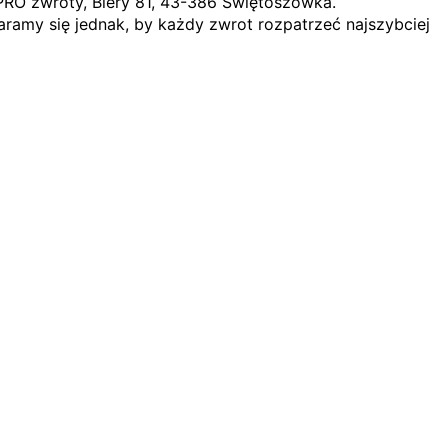
PRO zwroty, Biery 81, 43-386 Świętoszówka.
ramy się jednak, by każdy zwrot rozpatrzeć najszybciej