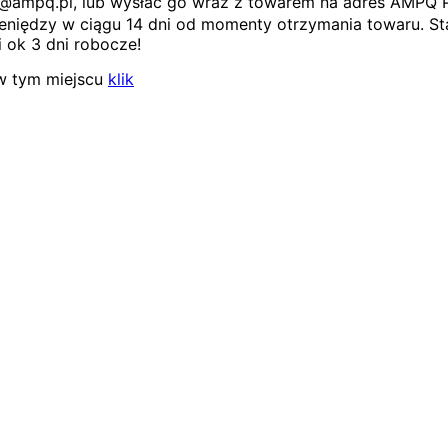
ep@ampq.pl, lub wysłać go wraz z towarem na adres AMPQ 
niędzy w ciągu 14 dni od momenty otrzymania towaru. Sta
 ok 3 dni robocze!
w tym miejscu
klik