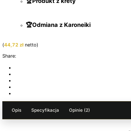
🏆Produkt z krety
🏆Odmiana z Karoneiki
(
44,72
zł
netto)
Share:
Opis
Specyfikacja
Opinie (2)