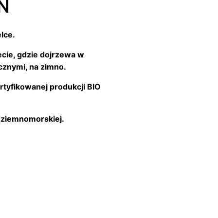
N
lce.
ecie, gdzie dojrzewa w
cznymi, na zimno.
ertyfikowanej produkcji BIO
ódziemnomorskiej.