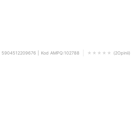
: 5904512209676 | Kod AMPQ:102788
2
Opinii