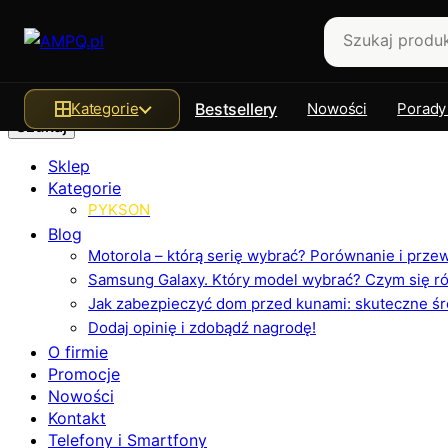
Szukaj
Kategorie
Bestsellery
Nowości
Porady
Sklep
Kategorie
PYKSON
Blog
Motorola – którą serię wybrać? Porównanie i prz
Samsung Galaxy. Który model wybrać? Czym się różn
Jak zabezpieczyć dom przed kunami: skuteczne ś
Dodaj opinię i zdobądź nagrodę!
O firmie
Promocje
Nowości
Kontakt
Telefony i Smartfony