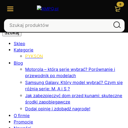
0
Szukaj
Sklep
Kategorie
PYKSON
Blog
Motorola – którą serię wybrać? Porównanie i
przewodnik po modelach
Samsung Galaxy. Który model wybrać? Czym się
różnią serie: M, A i S ?
Jak zabezpieczyć dom przed kunami: skuteczne
środki zapobiegawcze
Dodaj opinię i zdobądź nagrodę!
O firmie
Promocje