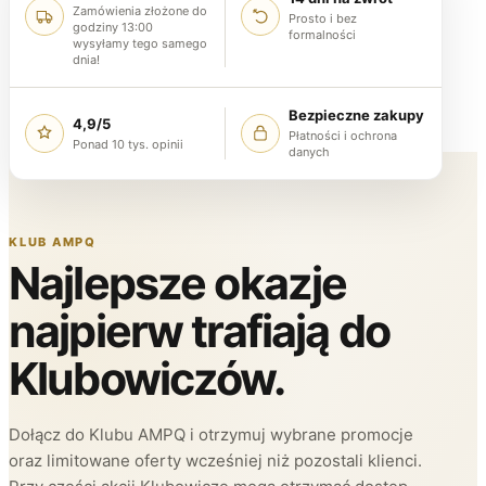
Zamówienia złożone do
Prosto i bez
godziny 13:00
formalności
wysyłamy tego samego
dnia!
Bezpieczne zakupy
4,9/5
Płatności i ochrona
Ponad 10 tys. opinii
danych
KLUB AMPQ
Najlepsze okazje
najpierw trafiają do
Klubowiczów.
Dołącz do Klubu AMPQ i otrzymuj wybrane promocje
oraz limitowane oferty wcześniej niż pozostali klienci.