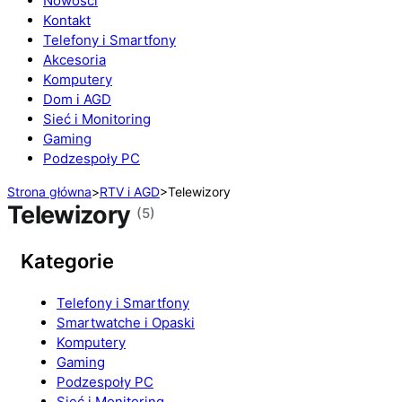
Nowości
Kontakt
Telefony i Smartfony
Akcesoria
Komputery
Dom i AGD
Sieć i Monitoring
Gaming
Podzespoły PC
Strona główna
>
RTV i AGD
>
Telewizory
Telewizory
(5)
Kategorie
Telefony i Smartfony
Smartwatche i Opaski
Komputery
Gaming
Podzespoły PC
Sieć i Monitoring