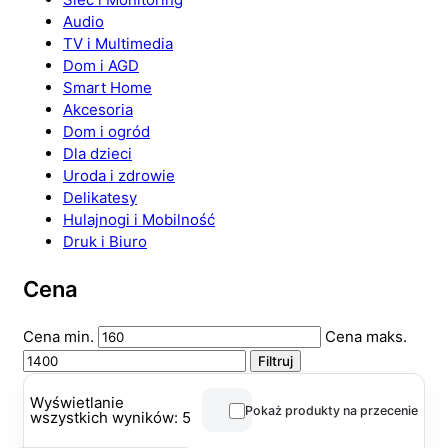
Audio
TV i Multimedia
Dom i AGD
Smart Home
Akcesoria
Dom i ogród
Dla dzieci
Uroda i zdrowie
Delikatesy
Hulajnogi i Mobilność
Druk i Biuro
Cena
Cena min.
Cena maks.
Filtruj
Wyświetlanie
Pokaż produkty na przecenie
wszystkich wyników: 5