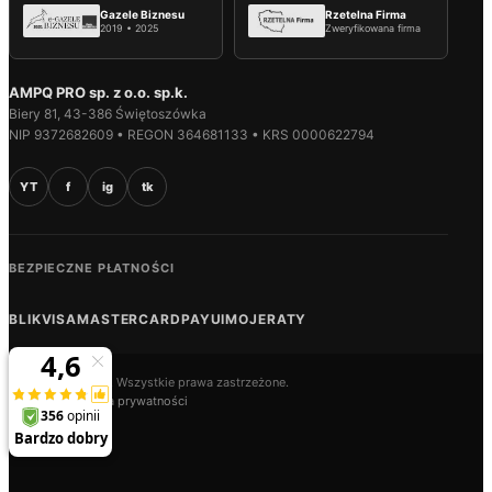
Gazele Biznesu
Rzetelna Firma
2019 • 2025
Zweryfikowana firma
AMPQ PRO sp. z o.o. sp.k.
Biery 81, 43-386 Świętoszówka
NIP 9372682609 • REGON 364681133 • KRS 0000622794
YT
f
ig
tk
BEZPIECZNE PŁATNOŚCI
BLIK
VISA
MASTERCARD
PAYU
IMOJE
RATY
© 2026 AMPQ.PL. Wszystkie prawa zastrzeżone.
Regulamin
Polityka prywatności