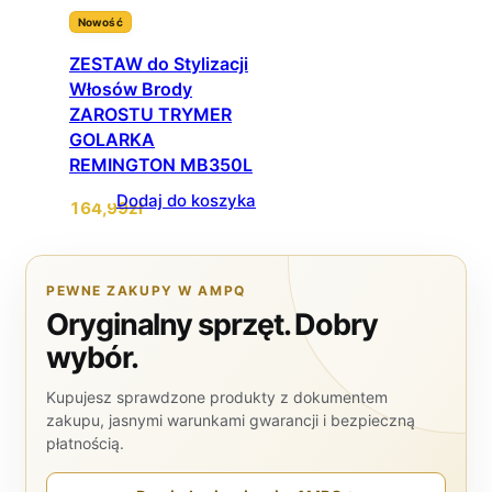
Nowość
ZESTAW do Stylizacji
Włosów Brody
ZAROSTU TRYMER
GOLARKA
REMINGTON MB350L
Dodaj do koszyka
164
,99
zł
PEWNE ZAKUPY W AMPQ
Oryginalny sprzęt. Dobry
wybór.
Kupujesz sprawdzone produkty z dokumentem
zakupu, jasnymi warunkami gwarancji i bezpieczną
płatnością.