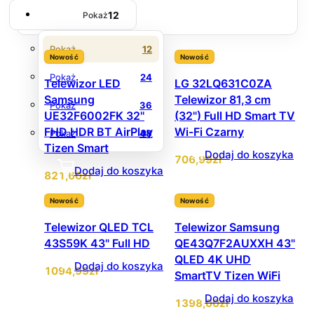
12
Pokaż
Pokaż
12
Nowość
Nowość
Pokaż
24
Telewizor LED
LG 32LQ631C0ZA
Samsung
Telewizor 81,3 cm
Pokaż
36
UE32F6002FK 32''
(32") Full HD Smart TV
FHD HDR BT AirPlay
Wi-Fi Czarny
Pokaż
48
Tizen Smart
Dodaj do koszyka
706
,99
zł
Dodaj do koszyka
821
,60
zł
Nowość
Nowość
Telewizor QLED TCL
Telewizor Samsung
43S59K 43" Full HD
QE43Q7F2AUXXH 43"
QLED 4K UHD
Dodaj do koszyka
1094
,99
zł
SmartTV Tizen WiFi
Dodaj do koszyka
1398
,00
zł