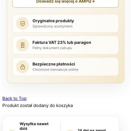
Dowiedz się więcej o AMPQ
→
Oryginalne produkty
Sprawdzony asortyment
Faktura VAT 23% lub paragon
Pełny dokument zakupu
Bezpieczne płatności
Chronione transakcje online
Back to Top
Produkt został dodany do koszyka
Wysyłka nawet
dziś
14 dni na zwrot