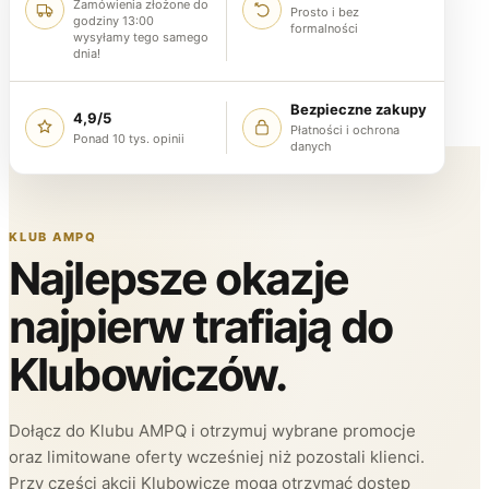
Zamówienia złożone do
Prosto i bez
godziny 13:00
formalności
wysyłamy tego samego
dnia!
Bezpieczne zakupy
4,9/5
Płatności i ochrona
Ponad 10 tys. opinii
danych
KLUB AMPQ
Najlepsze okazje
najpierw trafiają do
Klubowiczów.
Dołącz do Klubu AMPQ i otrzymuj wybrane promocje
oraz limitowane oferty wcześniej niż pozostali klienci.
Przy części akcji Klubowicze mogą otrzymać dostęp