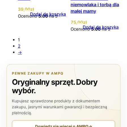
niemowlaka i torbą dla
39
,00
zł
małej mamy
Dodaj do koszyka
Oceniono
5.00
na 5
75
,00
zł
Dodaj do koszyka
Oceniono
5.00
na 5
1
2
→
PEWNE ZAKUPY W AMPQ
Oryginalny sprzęt. Dobry
wybór.
Kupujesz sprawdzone produkty z dokumentem
zakupu, jasnymi warunkami gwarancji i bezpieczną
płatnością.
Dowiedz się więcej o AMPQ
→