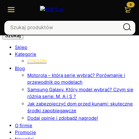
0
Szukaj
Sklep
Kategorie
PYKSON
Blog
Motorola – którą serię wybrać? Porównanie i
przewodnik po modelach
Samsung Galaxy. Który model wybrać? Czym się
różnią serie: M, A i S ?
Jak zabezpieczyć dom przed kunami: skuteczne
środki zapobiegawcze
Dodaj opinię i zdobądź nagrodę!
O firmie
Promocje