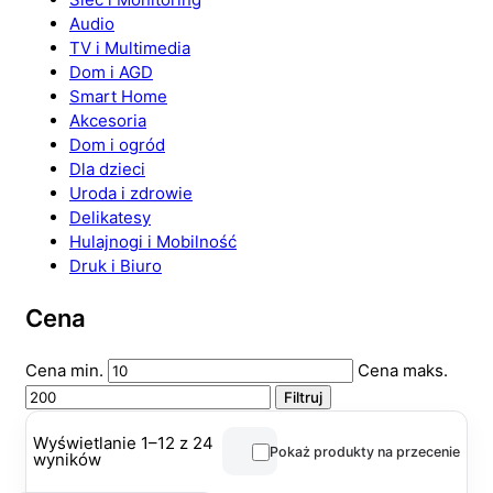
Audio
TV i Multimedia
Dom i AGD
Smart Home
Akcesoria
Dom i ogród
Dla dzieci
Uroda i zdrowie
Delikatesy
Hulajnogi i Mobilność
Druk i Biuro
Cena
Cena min.
Cena maks.
Filtruj
Wyświetlanie 1–12 z 24
Pokaż produkty na przecenie
wyników