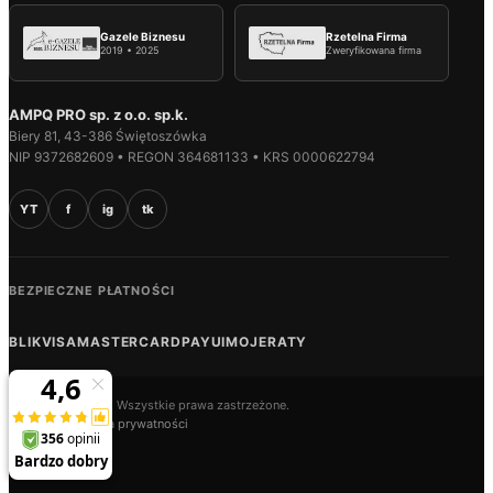
Gazele Biznesu
Rzetelna Firma
2019 • 2025
Zweryfikowana firma
AMPQ PRO sp. z o.o. sp.k.
Biery 81, 43-386 Świętoszówka
NIP 9372682609 • REGON 364681133 • KRS 0000622794
YT
f
ig
tk
BEZPIECZNE PŁATNOŚCI
BLIK
VISA
MASTERCARD
PAYU
IMOJE
RATY
© 2026 AMPQ.PL. Wszystkie prawa zastrzeżone.
Regulamin
Polityka prywatności