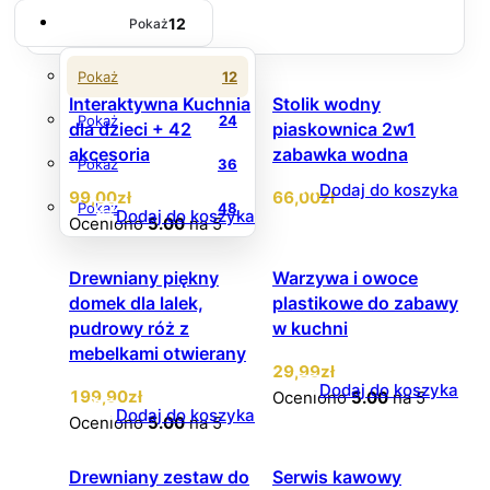
12
Pokaż
Pokaż
12
Interaktywna Kuchnia
Stolik wodny
Pokaż
24
dla dzieci + 42
piaskownica 2w1
akcesoria
zabawka wodna
Pokaż
36
Dodaj do koszyka
99
,00
zł
66
,00
zł
Pokaż
48
Dodaj do koszyka
Oceniono
5.00
na 5
Drewniany piękny
Warzywa i owoce
domek dla lalek,
plastikowe do zabawy
pudrowy róż z
w kuchni
mebelkami otwierany
29
,99
zł
Dodaj do koszyka
199
,90
zł
Oceniono
5.00
na 5
Dodaj do koszyka
Oceniono
5.00
na 5
Drewniany zestaw do
Serwis kawowy