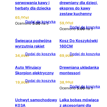
serwowania kawy i
drewniany dla dzieci,
herbaty dla dziecka
ekspres do kawy
zestaw kuchenny
65
,00
zł
Dodaj do koszyka
59
,00
zł
Oceniono
5.00
na 5
Dodaj do koszyka
Oceniono
5.00
na 5
Świecąca podwójna
Kosz Do Koszykówki
wyrzutnia rakiet
160CM
Dodaj do koszyka
Dodaj do koszyka
34
,99
zł
69
,90
zł
Auto Wirujący
Drewniana układanka
Skorpion elektryczny
montessori
Dodaj do koszyka
19
,90
zł
38
,99
zł
Dodaj do koszyka
Oceniono
5.00
na 5
Uchwyt samochodowy
Lalka bobas mówiąca
K03A
z akcesoriami dla