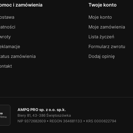
omoc i zamówienia
Twoje konto
ostawa
Moje konto
łatności
Moje zamówienia
wroty
Lista życzeń
eklamacje
Formularz zwrotu
tatus zamówienia
Dodaj opinię
ontakt
AMPQ PRO sp. z o.o. sp.k.
ma
Biery 81, 43-386 Świętoszówka
firma
NIP 9372682609 • REGON 364681133 • KRS 0000622794