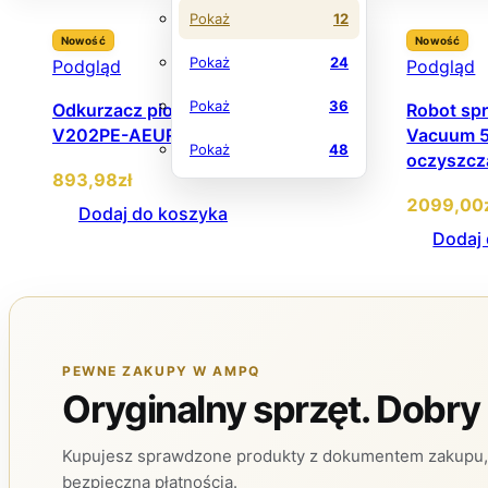
Pokaż
12
Nowość
Nowość
Pokaż
24
Podgląd
Podgląd
Pokaż
36
Odkurzacz pionowy Levoit LSV-
Robot spr
V202PE-AEUR srebrny/szary
Vacuum 5
Pokaż
48
oczyszcz
893
,98
zł
2099
,00
Dodaj do koszyka
Dodaj
PEWNE ZAKUPY W AMPQ
Oryginalny sprzęt. Dobry
Kupujesz sprawdzone produkty z dokumentem zakupu, 
bezpieczną płatnością.