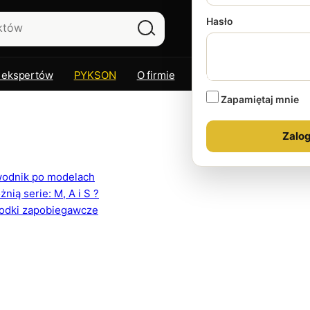
Hasło
 ekspertów
PYKSON
O firmie
Kontakt
Zapamiętaj mnie
ewodnik po modelach
ią serie: M, A i S ?
rodki zapobiegawcze