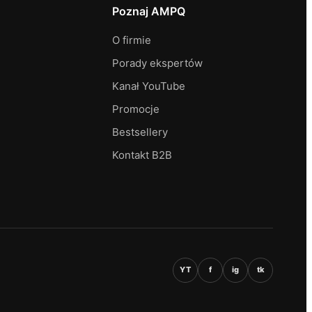
Poznaj AMPQ
O firmie
Porady ekspertów
Kanał YouTube
Promocje
Bestsellery
Kontakt B2B
YT
f
ig
tk