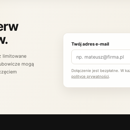
ierw
w.
Twój adres e-mail
 limitowane
 Klubowicze mogą
Dołączenie jest bezpłatne. W k
częciem
polityce prywatności
.