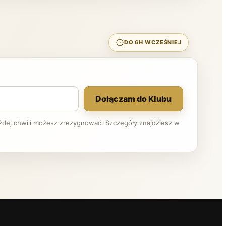
DO 6H WCZEŚNIEJ
Dołączam do Klubu
ażdej chwili możesz zrezygnować. Szczegóły znajdziesz w