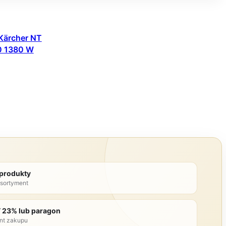
Kärcher NT
.0 1380 W
 produkty
sortyment
T 23% lub paragon
nt zakupu