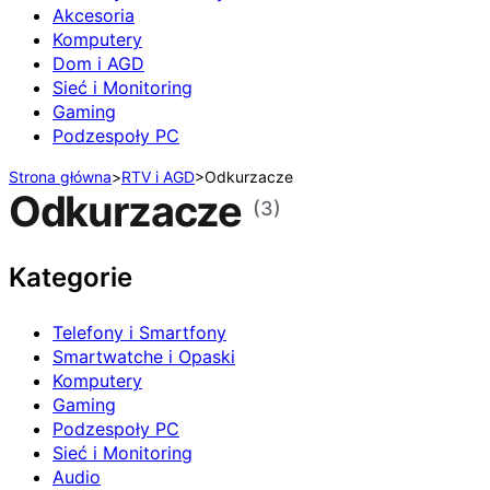
Akcesoria
Komputery
Dom i AGD
Sieć i Monitoring
Gaming
Podzespoły PC
Strona główna
>
RTV i AGD
>
Odkurzacze
Odkurzacze
(3)
Kategorie
Telefony i Smartfony
Smartwatche i Opaski
Komputery
Gaming
Podzespoły PC
Sieć i Monitoring
Audio