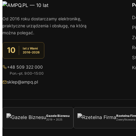
P
D
Od 2016 roku dostarczamy elektronikę,
praktyczne urządzenia i obsługę, na którą
P
można polegać.
Z
R
10
lat z Wami
2016–2026
S
+48 509 322 000
K
Pon.–pt. 9:00–15:00
sklep@ampq.pl
Gazele Biznesu
Rzetelna Fir
2019 • 2025
Zweryfikowana 