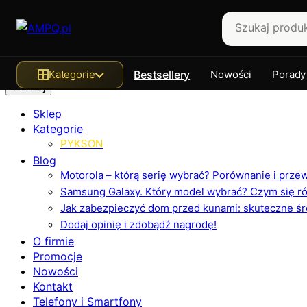
Szukaj
Kategorie
Bestsellery
Nowości
Porady
Sklep
Kategorie
PYKSON
Blog
Motorola – którą serię wybrać? Porównanie i prz
Samsung Galaxy. Który model wybrać? Czym się różn
Jak zabezpieczyć dom przed kunami: skuteczne ś
Dodaj opinię i zdobądź nagrodę!
O firmie
Promocje
Nowości
Kontakt
Telefony i Smartfony