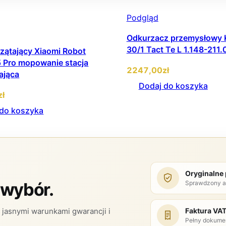
Podgląd
Odkurzacz przemysłowy 
30/1 Tact Te L 1.148-211
zątający Xiaomi Robot
 Pro mopowanie stacja
2247
,00
zł
ająca
Dodaj do koszyka
zł
 do koszyka
Oryginalne
Sprawdzony a
 wybór.
Faktura VA
jasnymi warunkami gwarancji i
Pełny dokume