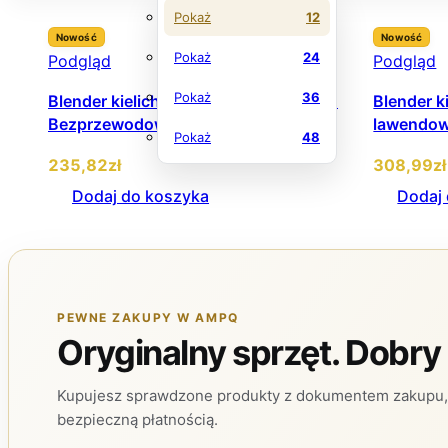
Pokaż
12
Nowość
Nowość
Pokaż
24
Podgląd
Podgląd
Pokaż
36
Blender kielichowy Ninja BC151EUWH
Blender 
Bezprzewodowy 0,53 L
lawendo
Pokaż
48
235
,82
zł
308
,99
zł
Dodaj do koszyka
Dodaj
PEWNE ZAKUPY W AMPQ
Oryginalny sprzęt. Dobry
Kupujesz sprawdzone produkty z dokumentem zakupu, 
bezpieczną płatnością.