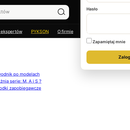
Hasło
 ekspertów
PYKSON
O firmie
Kontakt
Zapamiętaj mnie
ewodnik po modelach
ią serie: M, A i S ?
rodki zapobiegawcze