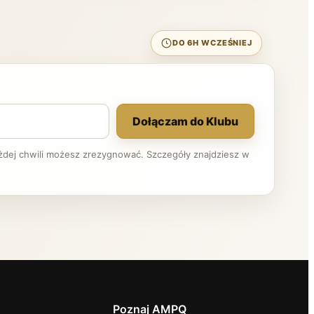
DO 6H WCZEŚNIEJ
Dołączam do Klubu
ażdej chwili możesz zrezygnować. Szczegóły znajdziesz w
Poznaj AMPQ