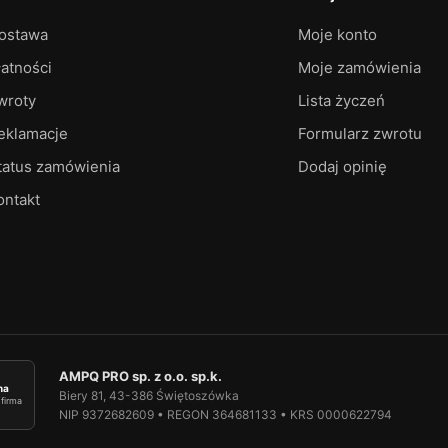
ostawa
Moje konto
łatności
Moje zamówienia
wroty
Lista życzeń
eklamacje
Formularz zwrotu
tatus zamówienia
Dodaj opinię
ontakt
AMPQ PRO sp. z o.o. sp.k.
ma
Biery 81, 43-386 Świętoszówka
firma
NIP 9372682609 • REGON 364681133 • KRS 0000622794