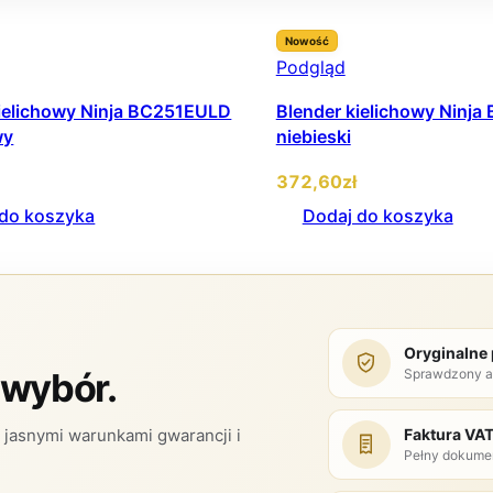
Nowość
Podgląd
kielichowy Ninja BC251EULD
Blender kielichowy Ninj
wy
niebieski
372
,60
zł
 do koszyka
Dodaj do koszyka
Oryginalne
Sprawdzony a
 wybór.
Faktura VA
jasnymi warunkami gwarancji i
Pełny dokume