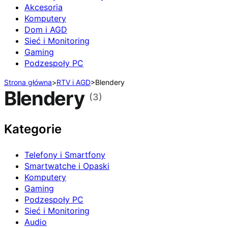
Akcesoria
Komputery
Dom i AGD
Sieć i Monitoring
Gaming
Podzespoły PC
Strona główna
>
RTV i AGD
>
Blendery
Blendery
(3)
Kategorie
Telefony i Smartfony
Smartwatche i Opaski
Komputery
Gaming
Podzespoły PC
Sieć i Monitoring
Audio