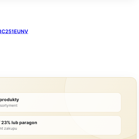
a BC251EUNV
 produkty
sortyment
T 23% lub paragon
nt zakupu