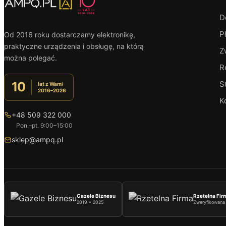
D
P
Od 2016 roku dostarczamy elektronikę,
praktyczne urządzenia i obsługę, na którą
Z
można polegać.
R
S
10
lat z Wami
2016–2026
K
+48 509 322 000
Pon.–pt. 9:00–15:00
sklep@ampq.pl
Gazele Biznesu
Rzetelna Fir
2019 • 2025
Zweryfikowana 