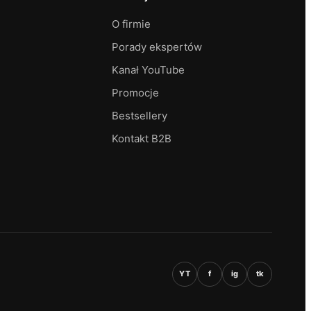
O firmie
Porady ekspertów
Kanał YouTube
Promocje
Bestsellery
Kontakt B2B
YT
f
ig
tk