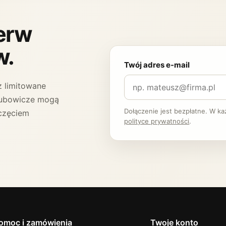
ierw
w.
Twój adres e-mail
 limitowane
 Klubowicze mogą
Dołączenie jest bezpłatne. W k
częciem
polityce prywatności
.
omoc i zamówienia
Twoje konto