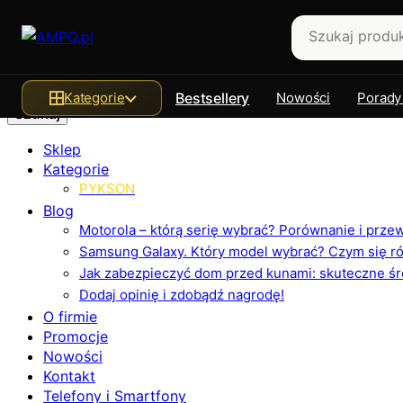
Szukaj
Kategorie
Bestsellery
Nowości
Porady
Sklep
Kategorie
PYKSON
Blog
Motorola – którą serię wybrać? Porównanie i prz
Samsung Galaxy. Który model wybrać? Czym się różn
Jak zabezpieczyć dom przed kunami: skuteczne ś
Dodaj opinię i zdobądź nagrodę!
O firmie
Promocje
Nowości
Kontakt
Telefony i Smartfony