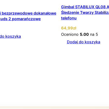
Gimbal STABILUX QL08 
Śledzenie Twarzy Stabiliz
i bezprzewodowe dokanałowe
telefonu
Buds 2 pomarańczowe
64
,99
zł
Oceniono
5.00
na 5
 do koszyka
Dodaj do koszyka