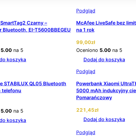
Podgląd
SmartTag2 Czarny –
McAfee LiveSafe bez limi
tor Bluetooth, EI-T5600BBEGEU
na 1 rok
99
,00
zł
o
5.00
na 5
Oceniono
5.00
na 5
 do koszyka
Dodaj do koszyka
Podgląd
fie STABILUX QL05 Bluetooth
Powerbank Xiaomi UltraT
 telefonu
5000 mAh indukcyjny ci
Pomarańczowy
221
,45
zł
o
5.00
na 5
Dodaj do koszyka
 do koszyka
Podgląd