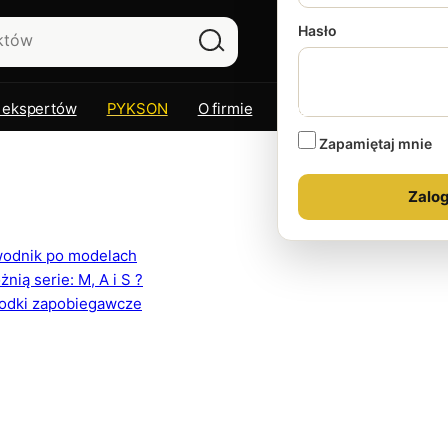
Hasło
 ekspertów
PYKSON
O firmie
Kontakt
Zapamiętaj mnie
ewodnik po modelach
ią serie: M, A i S ?
rodki zapobiegawcze