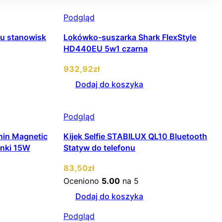
Podgląd
tu stanowisk
Lokówko-suszarka Shark FlexStyle
HD440EU 5w1 czarna
932
,92
zł
Dodaj do koszyka
Podgląd
hin Magnetic
Kijek Selfie STABILUX QL10 Bluetooth
enki 15W
Statyw do telefonu
83
,50
zł
Oceniono
5.00
na 5
Dodaj do koszyka
Podgląd