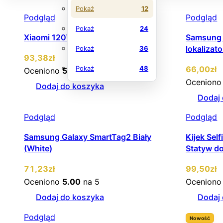
Pokaż
12
Podgląd
Podgląd
Pokaż
24
Xiaomi 120W HyperCharge Combo
Samsung 
lokaliza
Pokaż
36
93
,38
zł
Pokaż
48
66
,00
zł
Oceniono
5.00
na 5
Ocenion
Dodaj do koszyka
Dodaj
Podgląd
Podgląd
Samsung Galaxy SmartTag2 Biały
Kijek Sel
(White)
Statyw do
71
,23
zł
99
,50
zł
Oceniono
5.00
na 5
Ocenion
Dodaj do koszyka
Dodaj
Podgląd
Nowość