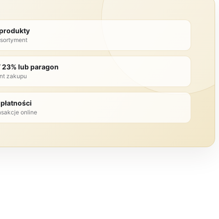
 produkty
sortyment
T 23% lub paragon
nt zakupu
płatności
nsakcje online