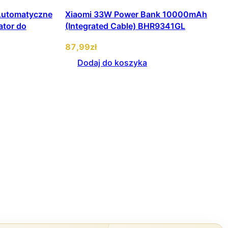
Automatyczne
Xiaomi 33W Power Bank 10000mAh
ator do
(Integrated Cable) BHR9341GL
87
,99
zł
Dodaj do koszyka