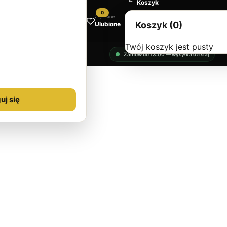
Koszyk
Polecamy
0
Zapisane
Koszyk (0)
Ulubione
Twój koszyk jest pusty
Zamów do 13:00 — wysyłka dzisiaj