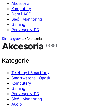
Akcesoria
Komputery
Dom i AGD
Sieć i Monitoring
Gaming
Podzespoły PC
Strona główna
>
Akcesoria
Akcesoria
(385)
Kategorie
Telefony i Smartfony
Smartwatche i Opaski
Komputery
Gaming
Podzespoły PC
Sieć i Monitoring
Audio