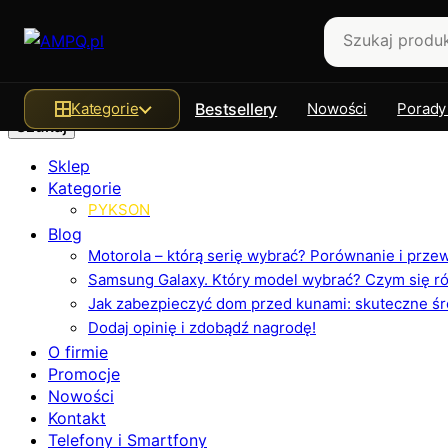
Szukaj
Kategorie
Bestsellery
Nowości
Porady
Sklep
Kategorie
PYKSON
Blog
Motorola – którą serię wybrać? Porównanie i prz
Samsung Galaxy. Który model wybrać? Czym się różn
Jak zabezpieczyć dom przed kunami: skuteczne ś
Dodaj opinię i zdobądź nagrodę!
O firmie
Promocje
Nowości
Kontakt
Telefony i Smartfony