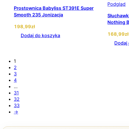
Podgląd
Prostownica Babyliss ST391E Super
Smooth 235 Jonizacja
Słuchawk
Nothing 
198
,99
zł
168
,99
zł
Dodaj do koszyka
Dodaj
1
2
3
4
…
31
32
33
→