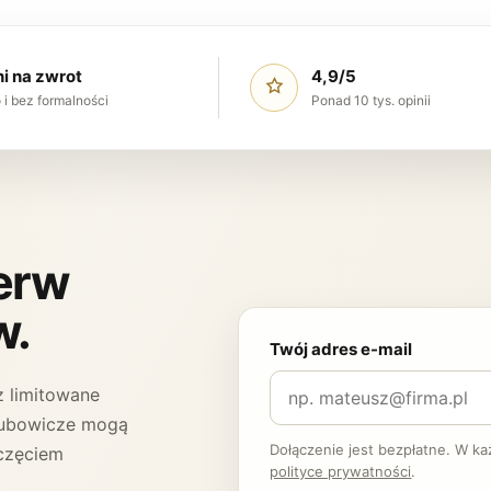
ni na zwrot
4,9/5
 i bez formalności
Ponad 10 tys. opinii
ierw
w.
Twój adres e-mail
 limitowane
 Klubowicze mogą
Dołączenie jest bezpłatne. W k
częciem
polityce prywatności
.