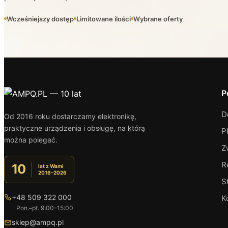
Wcześniejszy dostęp
Limitowane ilości
Wybrane oferty
P
D
Od 2016 roku dostarczamy elektronikę,
praktyczne urządzenia i obsługę, na którą
P
można polegać.
Z
R
10
lat z Wami
2016–2026
S
+48 509 322 000
K
Pon.–pt. 9:00–15:00
sklep@ampq.pl