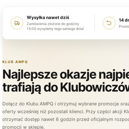
Wysyłka nawet dziś
14 d
Zamówienia złożone do godziny
Prosto
13:00 wysyłamy tego samego dnia!
KLUB AMPQ
Najlepsze okazje najp
trafiają do Klubowiczó
Dołącz do Klubu AMPQ i otrzymuj wybrane promocje oraz
oferty wcześniej niż pozostali klienci. Przy części akcji
otrzymać dostęp nawet 6 godzin przed oficjalnym rozpo
promocji w sklepie.