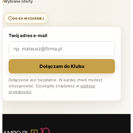
Wybrane oferty
DO 6H WCZEŚNIEJ
Twój adres e-mail
Dołączam do Klubu
Dołączenie jest bezpłatne. W każdej chwili możesz
zrezygnować. Szczegóły znajdziesz w
polityce
prywatności
.