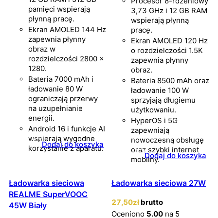
Procesor 8-rdzeniowy
pamięci wspierają
3,73 GHz i 12 GB RAM
płynną pracę.
wspierają płynną
Ekran AMOLED 144 Hz
pracę.
zapewnia płynny
Ekran AMOLED 120 Hz
obraz w
o rozdzielczości 1.5K
rozdzielczości 2800 ×
zapewnia płynny
1280.
obraz.
Bateria 7000 mAh i
Bateria 8500 mAh oraz
ładowanie 80 W
ładowanie 100 W
ograniczają przerwy
sprzyjają długiemu
na uzupełnianie
użytkowaniu.
energii.
HyperOS i 5G
Android 16 i funkcje AI
zapewniają
wspierają wygodne
nowoczesną obsługę
Dodaj do koszyka
korzystanie z aparatu.
oraz szybki internet
Dodaj do koszyka
mobilny.
Ładowarka sieciowa
Ładowarka sieciowa 27W
REALME SuperVOOC
27
,50
zł
brutto
45W Biały
Oceniono
5.00
na 5