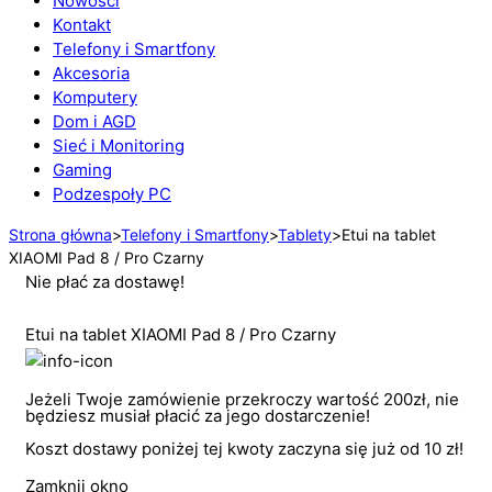
Nowości
Kontakt
Telefony i Smartfony
Akcesoria
Komputery
Dom i AGD
Sieć i Monitoring
Gaming
Podzespoły PC
Strona główna
>
Telefony i Smartfony
>
Tablety
>
Etui na tablet
XIAOMI Pad 8 / Pro Czarny
Nie płać za dostawę!
Etui na tablet XIAOMI Pad 8 / Pro Czarny
Jeżeli Twoje zamówienie przekroczy wartość 200zł, nie
będziesz musiał płacić za jego dostarczenie!
Koszt dostawy poniżej tej kwoty zaczyna się już od 10 zł!
Zamknij okno