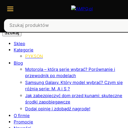
Szukaj
Sklep
Kategorie
PYKSON
Blog
Motorola – którą serię wybrać? Porównanie i
przewodnik po modelach
Samsung Galaxy. Który model wybrać? Czym się
różnią serie: M, A i S ?
Jak zabezpieczyć dom przed kunami: skuteczne
środki zapobiegawcze
Dodaj opinię i zdobądź nagrodę!
O firmie
Promocje