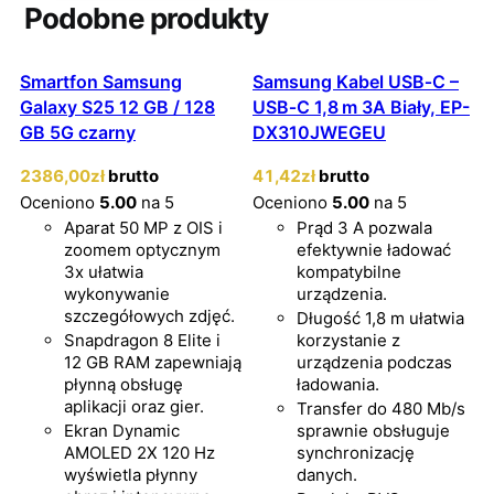
Podobne produkty
Smartfon Samsung
Samsung Kabel USB‑C –
Galaxy S25 12 GB / 128
USB‑C 1,8 m 3A Biały, EP-
GB 5G czarny
DX310JWEGEU
2386
,00
zł
brutto
41
,42
zł
brutto
Oceniono
5.00
na 5
Oceniono
5.00
na 5
Aparat 50 MP z OIS i
Prąd 3 A pozwala
zoomem optycznym
efektywnie ładować
3x ułatwia
kompatybilne
wykonywanie
urządzenia.
szczegółowych zdjęć.
Długość 1,8 m ułatwia
Snapdragon 8 Elite i
korzystanie z
12 GB RAM zapewniają
urządzenia podczas
płynną obsługę
ładowania.
aplikacji oraz gier.
Transfer do 480 Mb/s
Ekran Dynamic
sprawnie obsługuje
AMOLED 2X 120 Hz
synchronizację
wyświetla płynny
danych.