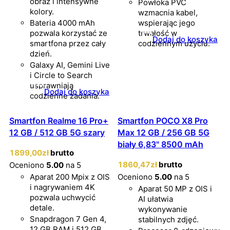
obraz i intensywne
Powłoka PVC
kolory.
wzmacnia kabel,
Bateria 4000 mAh
wspierając jego
pozwala korzystać ze
trwałość w
Dodaj do koszyka
smartfona przez cały
codziennym użyciu.
dzień.
Galaxy AI, Gemini Live
i Circle to Search
usprawniają
Dodaj do koszyka
codzienne zadania.
Smartfon Realme 16 Pro+
Smartfon POCO X8 Pro
12 GB / 512 GB 5G szary
Max 12 GB / 256 GB 5G
biały 6,83" 8500 mAh
1899
,00
zł
brutto
1860
,47
zł
brutto
Oceniono
5.00
na 5
Aparat 200 Mpix z OIS
Oceniono
5.00
na 5
i nagrywaniem 4K
Aparat 50 MP z OIS i
pozwala uchwycić
AI ułatwia
detale.
wykonywanie
Snapdragon 7 Gen 4,
stabilnych zdjęć.
12 GB RAM i 512 GB