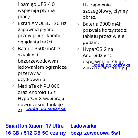
i pamięć UFS 4.0
Hz zapewnia
wspierają płynną
szczegółowy, płynny
pracę.
obraz.
Ekran AMOLED 120 Hz
Bateria 9000 mAh
zapewnia płynne
pozwala korzystać z
przewijanie i komfort
tabletu przez wiele
oglądania treści.
godzin.
Bateria 6500 mAh z
HyperOS 2 na
szybkim i
Androidzie 15
bezprzewodowym
usprawnia obsługę i
Dodaj do koszyka
ładowaniem ogranicza
zarządzanie energią.
przerwy w
użytkowaniu.
MediaTek NPU 880
oraz Android 16 z
HyperOS 3 wspierają
nowoczesne funkcje
Dodaj do koszyka
AI.
Smartfon Xiaomi 17 Ultra
Ładowarka
16 GB / 512 GB 5G czarny
bezprzewodowa 5w1