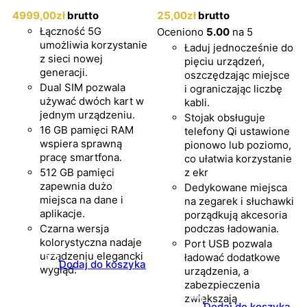
4999
,00
zł
brutto
25
,00
zł
brutto
Łączność 5G
Oceniono
5.00
na 5
umożliwia korzystanie
Ładuj jednocześnie do
z sieci nowej
pięciu urządzeń,
generacji.
oszczędzając miejsce
Dual SIM pozwala
i ograniczając liczbę
używać dwóch kart w
kabli.
jednym urządzeniu.
Stojak obsługuje
16 GB pamięci RAM
telefony Qi ustawione
wspiera sprawną
pionowo lub poziomo,
pracę smartfona.
co ułatwia korzystanie
512 GB pamięci
z ekr
zapewnia dużo
Dedykowane miejsca
miejsca na dane i
na zegarek i słuchawki
aplikacje.
porządkują akcesoria
Czarna wersja
podczas ładowania.
kolorystyczna nadaje
Port USB pozwala
urządzeniu elegancki
ładować dodatkowe
Dodaj do koszyka
wygląd.
urządzenia, a
zabezpieczenia
zwiększają
Dodaj do koszyka