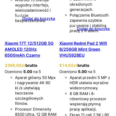
określonych
wygodny interfejs,
generacjach.
wielozadaniowość i
Połączenie Bluetooth
funkcje
Dodaj do koszyka
zapewnia szybkie
bezpieczeństwa.
parowanie i stabilną
Dodaj do koszyka
pracę z iPadem.
Xiaomi 17T 12/512GB 5G
Xiaomi Redmi Pad 2 Wifi
AMOLED 120Hz
8/256GB Mint Green
6500mAh Czarny
VHU5928EU
3399
,00
zł
brutto
814
,92
zł
brutto
Oceniono
5.00
na 5
Oceniono
5.00
na 5
Aparat główny 50 Mpx
Aparat przedni 5 MP z
i nagrywanie 4K 60
HDR ułatwia wyraźne
kl./s ułatwiają
wideorozmowy.
tworzenie
8 GB RAM i 8-
szczegółowych
rdzeniowy procesor
filmów.
wspierają płynną
Procesor Dimensity
pracę aplikacji.
8500 Ultra, 12 GB RAM
Ekran 11 cali 2.5K i 90