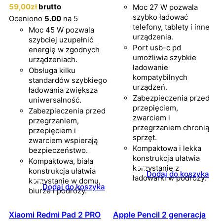
59
,00
zł
brutto
Moc 27 W pozwala
szybko ładować
Oceniono
5.00
na 5
telefony, tablety i inne
Moc 45 W pozwala
urządzenia.
szybciej uzupełnić
Port usb-c pd
energię w zgodnych
umożliwia szybkie
urządzeniach.
ładowanie
Obsługa kilku
kompatybilnych
standardów szybkiego
urządzeń.
ładowania zwiększa
Zabezpieczenia przed
uniwersalność.
przepięciem,
Zabezpieczenia przed
zwarciem i
przegrzaniem,
przegrzaniem chronią
przepięciem i
sprzęt.
zwarciem wspierają
Kompaktowa i lekka
bezpieczeństwo.
konstrukcja ułatwia
Kompaktowa, biała
korzystanie z
konstrukcja ułatwia
Dodaj do koszyka
ładowarki w podróży.
korzystanie w domu,
Dodaj do koszyka
biurze i podróży.
Xiaomi Redmi Pad 2 PRO
Apple Pencil 2 generacja