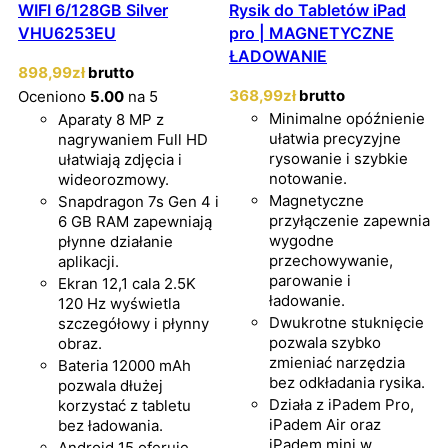
WIFI 6/128GB Silver
Rysik do Tabletów iPad
VHU6253EU
pro | MAGNETYCZNE
ŁADOWANIE
898
,99
zł
brutto
368
,99
zł
brutto
Oceniono
5.00
na 5
Minimalne opóźnienie
Aparaty 8 MP z
ułatwia precyzyjne
nagrywaniem Full HD
rysowanie i szybkie
ułatwiają zdjęcia i
notowanie.
wideorozmowy.
Magnetyczne
Snapdragon 7s Gen 4 i
przyłączenie zapewnia
6 GB RAM zapewniają
wygodne
płynne działanie
przechowywanie,
aplikacji.
parowanie i
Ekran 12,1 cala 2.5K
ładowanie.
120 Hz wyświetla
Dwukrotne stuknięcie
szczegółowy i płynny
pozwala szybko
obraz.
zmieniać narzędzia
Bateria 12000 mAh
bez odkładania rysika.
pozwala dłużej
Działa z iPadem Pro,
korzystać z tabletu
iPadem Air oraz
bez ładowania.
iPadem mini w
Android 15 oferuje