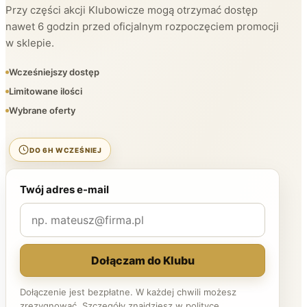
Przy części akcji Klubowicze mogą otrzymać dostęp
nawet 6 godzin przed oficjalnym rozpoczęciem promocji
w sklepie.
Wcześniejszy dostęp
Limitowane ilości
Wybrane oferty
DO 6H WCZEŚNIEJ
Twój adres e-mail
Dołączam do Klubu
Dołączenie jest bezpłatne. W każdej chwili możesz
zrezygnować. Szczegóły znajdziesz w
polityce