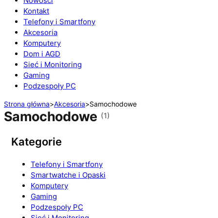
Nowości
Kontakt
Telefony i Smartfony
Akcesoria
Komputery
Dom i AGD
Sieć i Monitoring
Gaming
Podzespoły PC
Strona główna
>
Akcesoria
>
Samochodowe
Samochodowe
(1)
Kategorie
Telefony i Smartfony
Smartwatche i Opaski
Komputery
Gaming
Podzespoły PC
Sieć i Monitoring