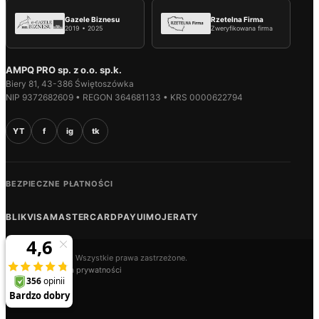
Gazele Biznesu
Rzetelna Firma
2019 • 2025
Zweryfikowana firma
AMPQ PRO sp. z o.o. sp.k.
Biery 81, 43-386 Świętoszówka
NIP 9372682609 • REGON 364681133 • KRS 0000622794
YT
f
ig
tk
BEZPIECZNE PŁATNOŚCI
BLIK
VISA
MASTERCARD
PAYU
IMOJE
RATY
© 2026 AMPQ.PL. Wszystkie prawa zastrzeżone.
Regulamin
Polityka prywatności