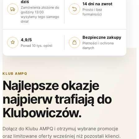
dziś
14 dni na zwrot
Zamówienia złożone do
Prosto i bez
godziny 13:00
formalności
wysyłamy tego samego
dnia!
Bezpieczne zakupy
4,9/5
Płatności i ochrona
Ponad 10 tys. opinii
danych
KLUB AMPQ
Najlepsze okazje
najpierw trafiają do
Klubowiczów.
Dołącz do Klubu AMPQ i otrzymuj wybrane promocje
oraz limitowane oferty wcześniej niż pozostali klienci.