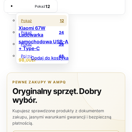
12
Pokaż
Pokaż
12
Xiaomi 67W
Pokaż
24
Ładowarka
samochodowa USB-A
Pokaż
36
+ Type-C
Pokaż
48
Dodaj do koszyka
98
,00
zł
PEWNE ZAKUPY W AMPQ
Oryginalny sprzęt. Dobry
wybór.
Kupujesz sprawdzone produkty z dokumentem
zakupu, jasnymi warunkami gwarancji i bezpieczną
płatnością.