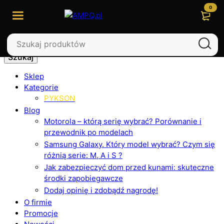
0
Szukaj
Sklep
Kategorie
PYKSON
Blog
Motorola – którą serię wybrać? Porównanie i
przewodnik po modelach
Samsung Galaxy. Który model wybrać? Czym się
różnią serie: M, A i S ?
Jak zabezpieczyć dom przed kunami: skuteczne
środki zapobiegawcze
Dodaj opinię i zdobądź nagrodę!
O firmie
Promocje