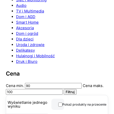
Audio
TV i Multimedia
Dom i AGD
Smart Home
Akcesoria
Dom i ogród
Dla dzieci
Uroda i zdrowie
Delikatesy
Hulajnogi i Mobilność
Druk i Biuro
Cena
Cena min.
Cena maks.
Filtruj
Wyświetlanie jednego
Pokaż produkty na przecenie
wyniku