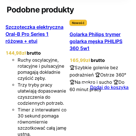
Podobne produkty
Nowość
Szczoteczka elektryczna
Oral-B Pro Series 1
Golarka Philips trymer
różowa + etui
golarka męska PHILIPS
360 5w1
144
,98
zł
brutto
Ruchy oscylacyjne,
165
,99
zł
brutto
rotacyjne i pulsacyjne
🏆Szybkie golenie bez
pomagają dokładnie
podrażnień 🏆Ostrze 360°
czyścić zęby.
🏆Na mokro i sucho 🏆Do
Trzy tryby pracy
Dodaj do koszyka
60 minut pracy
ułatwiają dopasowanie
czyszczenia do
codziennych potrzeb.
Timer z interwałami co
30 sekund pomaga
równomiernie
szczotkować całą jamę
ustną.