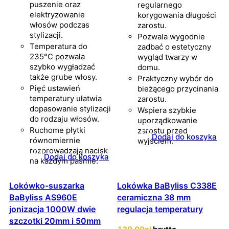
puszenie oraz
regularnego
elektryzowanie
korygowania długości
włosów podczas
zarostu.
stylizacji.
Pozwala wygodnie
Temperatura do
zadbać o estetyczny
235°C pozwala
wygląd twarzy w
szybko wygładzać
domu.
także grube włosy.
Praktyczny wybór do
Pięć ustawień
bieżącego przycinania
temperatury ułatwia
zarostu.
dopasowanie stylizacji
Wspiera szybkie
do rodzaju włosów.
uporządkowanie
Ruchome płytki
zarostu przed
Dodaj do koszyka
równomiernie
wyjściem.
rozprowadzają nacisk
Dodaj do koszyka
na każdym paśmie.
Lokówko-suszarka
Lokówka BaByliss C338E
BaByliss AS960E
ceramiczna 38 mm
jonizacja 1000W dwie
regulacja temperatury
szczotki 20mm i 50mm