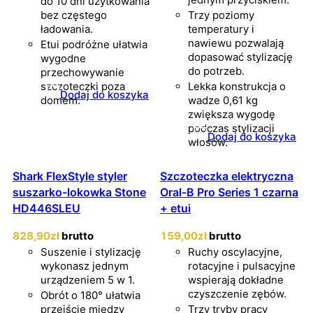
do 10 dni użytkowania
bez częstego
Trzy poziomy
ładowania.
temperatury i
nawiewu pozwalają
Etui podróżne ułatwia
dopasować stylizację
wygodne
do potrzeb.
przechowywanie
szczoteczki poza
Lekka konstrukcja o
Dodaj do koszyka
domem.
wadze 0,61 kg
zwiększa wygodę
podczas stylizacji
Dodaj do koszyka
włosów.
Shark FlexStyle styler
Szczoteczka elektryczna
suszarko-lokowka Stone
Oral-B Pro Series 1 czarna
HD446SLEU
+ etui
828
,90
zł
brutto
159
,00
zł
brutto
Suszenie i stylizację
Ruchy oscylacyjne,
wykonasz jednym
rotacyjne i pulsacyjne
urządzeniem 5 w 1.
wspierają dokładne
czyszczenie zębów.
Obrót o 180° ułatwia
przejście między
Trzy tryby pracy