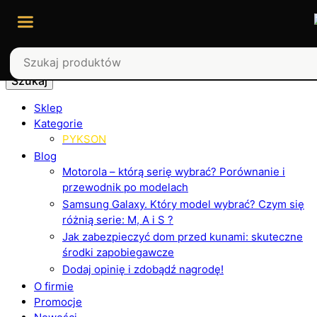
Szukaj
Sklep
Kategorie
PYKSON
Blog
Motorola – którą serię wybrać? Porównanie i
przewodnik po modelach
Samsung Galaxy. Który model wybrać? Czym się
różnią serie: M, A i S ?
Jak zabezpieczyć dom przed kunami: skuteczne
środki zapobiegawcze
Dodaj opinię i zdobądź nagrodę!
O firmie
Promocje