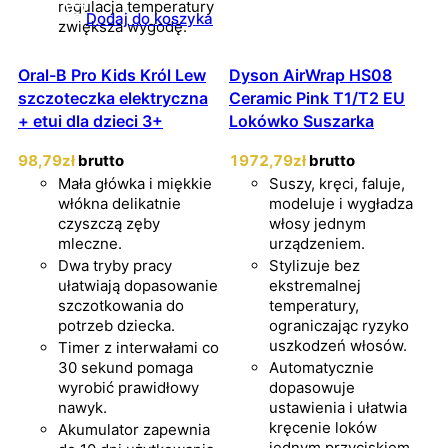
regulacja temperatury
Dodaj do koszyka
zwiększa wygodę.
Oral-B Pro Kids Król Lew
Dyson AirWrap HS08
szczoteczka elektryczna
Ceramic Pink T1/T2 EU
+ etui dla dzieci 3+
Lokówko Suszarka
98
,79
zł
brutto
1972
,79
zł
brutto
Mała główka i miękkie
Suszy, kręci, faluje,
włókna delikatnie
modeluje i wygładza
czyszczą zęby
włosy jednym
mleczne.
urządzeniem.
Dwa tryby pracy
Stylizuje bez
ułatwiają dopasowanie
ekstremalnej
szczotkowania do
temperatury,
potrzeb dziecka.
ograniczając ryzyko
uszkodzeń włosów.
Timer z interwałami co
30 sekund pomaga
Automatycznie
wyrobić prawidłowy
dopasowuje
nawyk.
ustawienia i ułatwia
kręcenie loków
Akumulator zapewnia
jednym przyciskiem.