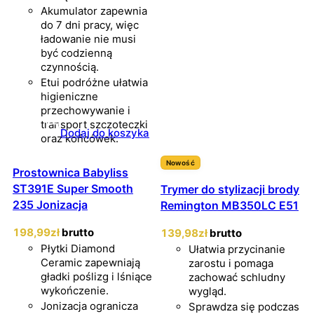
Akumulator zapewnia
do 7 dni pracy, więc
ładowanie nie musi
być codzienną
czynnością.
Etui podróżne ułatwia
higieniczne
przechowywanie i
transport szczoteczki
Dodaj do koszyka
oraz końcówek.
Nowość
Prostownica Babyliss
ST391E Super Smooth
Trymer do stylizacji brody
235 Jonizacja
Remington MB350LC E51
198
,99
zł
brutto
139
,98
zł
brutto
Płytki Diamond
Ułatwia przycinanie
Ceramic zapewniają
zarostu i pomaga
gładki poślizg i lśniące
zachować schludny
wykończenie.
wygląd.
Jonizacja ogranicza
Sprawdza się podczas