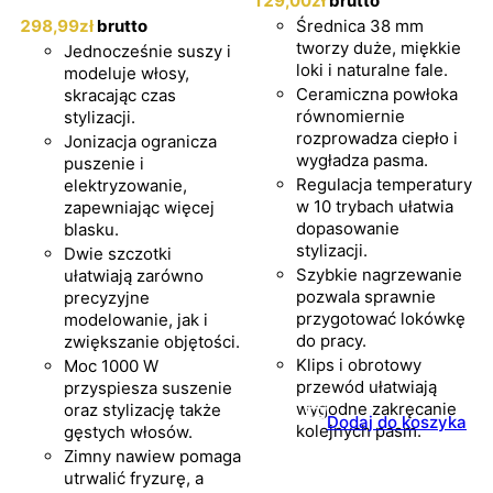
129
,00
zł
brutto
298
,99
zł
brutto
Średnica 38 mm
tworzy duże, miękkie
Jednocześnie suszy i
loki i naturalne fale.
modeluje włosy,
Ceramiczna powłoka
skracając czas
równomiernie
stylizacji.
rozprowadza ciepło i
Jonizacja ogranicza
wygładza pasma.
puszenie i
Regulacja temperatury
elektryzowanie,
w 10 trybach ułatwia
zapewniając więcej
dopasowanie
blasku.
stylizacji.
Dwie szczotki
Szybkie nagrzewanie
ułatwiają zarówno
pozwala sprawnie
precyzyjne
przygotować lokówkę
modelowanie, jak i
do pracy.
zwiększanie objętości.
Klips i obrotowy
Moc 1000 W
przewód ułatwiają
przyspiesza suszenie
wygodne zakręcanie
oraz stylizację także
Dodaj do koszyka
kolejnych pasm.
gęstych włosów.
Zimny nawiew pomaga
utrwalić fryzurę, a