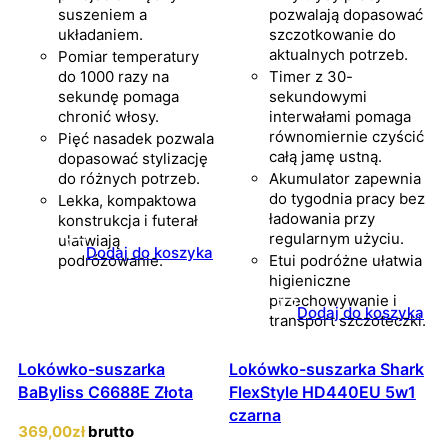
suszeniem a
pozwalają dopasować
układaniem.
szczotkowanie do
aktualnych potrzeb.
Pomiar temperatury
do 1000 razy na
Timer z 30-
sekundę pomaga
sekundowymi
chronić włosy.
interwałami pomaga
równomiernie czyścić
Pięć nasadek pozwala
całą jamę ustną.
dopasować stylizację
do różnych potrzeb.
Akumulator zapewnia
do tygodnia pracy bez
Lekka, kompaktowa
ładowania przy
konstrukcja i futerał
regularnym użyciu.
ułatwiają
Dodaj do koszyka
podróżowanie.
Etui podróżne ułatwia
higieniczne
przechowywanie i
Dodaj do koszyka
transport szczoteczki.
Lokówko-suszarka
Lokówko-suszarka Shark
BaByliss C6688E Złota
FlexStyle HD440EU 5w1
czarna
369
,00
zł
brutto