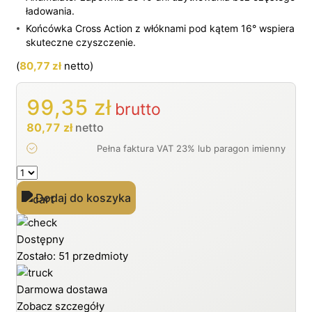
ładowania.
Końcówka Cross Action z włóknami pod kątem 16° wspiera
skuteczne czyszczenie.
(
80,77
zł
netto)
99,35
zł
brutto
80,77
zł
netto
ilość
Szczoteczka
Dodaj do koszyka
elektryczna
Oral-
B
Dostępny
Vitality
Zostało: 51 przedmioty
Pro
D103
Darmowa dostawa
fioletowa
Zobacz szczegóły