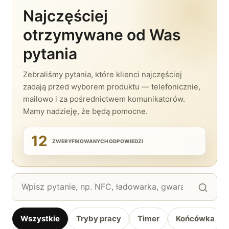
Najczęściej
otrzymywane od Was
pytania
Zebraliśmy pytania, które klienci najczęściej
zadają przed wyborem produktu — telefonicznie,
mailowo i za pośrednictwem komunikatorów.
Mamy nadzieję, że będą pomocne.
12
ZWERYFIKOWANYCH ODPOWIEDZI
Szukaj
w
pytaniach
Wszystkie
Tryby pracy
Timer
Końcówka