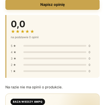
Napisz opinię
0,0
★★★★★
na podstawie 0 opinii
5 ★
0
4 ★
0
3 ★
0
2 ★
0
1 ★
0
Na razie nie ma opinii o produkcie.
BAZA WIEDZY AMPQ