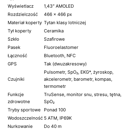
Wyświetlacz
1,43″ AMOLED
Rozdzielczość
466 × 466 px
Materiał koperty
Tytan klasy lotniczej
Tył koperty
Ceramika
Szkło
Szafirowe
Pasek
Fluoroelastomer
Łączność
Bluetooth, NFC
GPS
Tak (dwuzakresowy)
Pulsometr, SpO₂, EKG*, żyroskop,
Czujniki
akcelerometr, barometr, kompas,
termometr
Funkcje
TruSense, monitor snu, stresu, tętna,
zdrowotne
SpO₂
Tryby sportowe
Ponad 100
Wodoszczelność
5 ATM, IP69K
Nurkowanie
Do 40 m