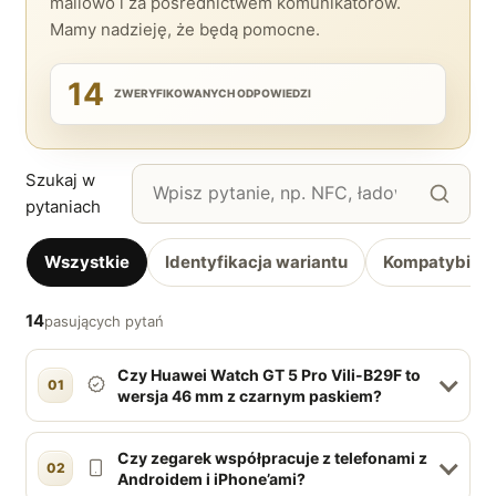
mailowo i za pośrednictwem komunikatorów.
Mamy nadzieję, że będą pomocne.
14
ZWERYFIKOWANYCH ODPOWIEDZI
Szukaj w
pytaniach
Wszystkie
Identyfikacja wariantu
Kompatybilno
14
pasujących pytań
Czy Huawei Watch GT 5 Pro Vili-B29F to
01
wersja 46 mm z czarnym paskiem?
Czy zegarek współpracuje z telefonami z
02
Androidem i iPhone’ami?