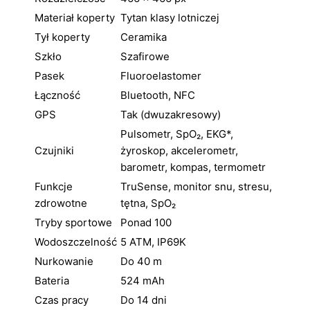
Materiał koperty
Tytan klasy lotniczej
Tył koperty
Ceramika
Szkło
Szafirowe
Pasek
Fluoroelastomer
Łączność
Bluetooth, NFC
GPS
Tak (dwuzakresowy)
Pulsometr, SpO₂, EKG*,
Czujniki
żyroskop, akcelerometr,
barometr, kompas, termometr
Funkcje
TruSense, monitor snu, stresu,
zdrowotne
tętna, SpO₂
Tryby sportowe
Ponad 100
Wodoszczelność
5 ATM, IP69K
Nurkowanie
Do 40 m
Bateria
524 mAh
Czas pracy
Do 14 dni