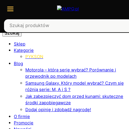
Szukaj
Sklep
Kategorie
PYKSON
Blog
Motorola – którą serię wybrać? Porównanie i
przewodnik po modelach
Samsung Galaxy. Który model wybrać? Czym się
różnią serie: M, A i S ?
Jak zabezpieczyć dom przed kunami: skuteczne
środki zapobiegawcze
Dodaj opinię i zdobądź nagrodę!
O firmie
Promocje