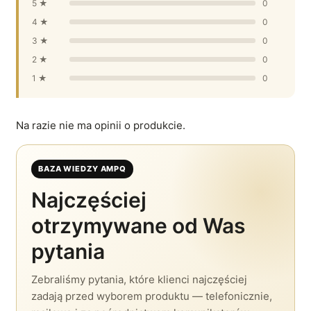
5 ★
0
4 ★
0
3 ★
0
2 ★
0
1 ★
0
Na razie nie ma opinii o produkcie.
BAZA WIEDZY AMPQ
Najczęściej
otrzymywane od Was
pytania
Zebraliśmy pytania, które klienci najczęściej
zadają przed wyborem produktu — telefonicznie,