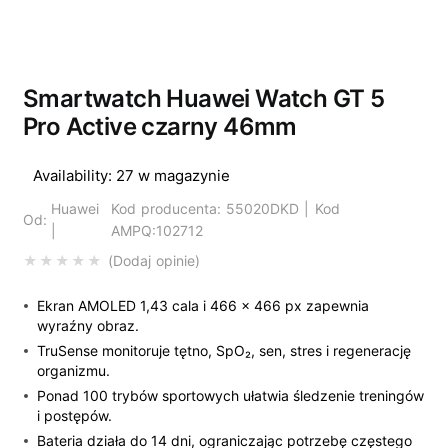
Smartwatch Huawei Watch GT 5
Pro Active czarny 46mm
Availability:
27 w magazynie
Huawei
Kod producenta: 55020DKD | Kod
Od:
|
AMPQ:102712
Dodaj opinie
Ekran AMOLED 1,43 cala i 466 × 466 px zapewnia
wyraźny obraz.
TruSense monitoruje tętno, SpO₂, sen, stres i regenerację
organizmu.
Ponad 100 trybów sportowych ułatwia śledzenie treningów
i postępów.
Bateria działa do 14 dni, ograniczając potrzebę częstego