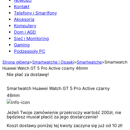
Nowości
Kontakt
Telefony i Smartfony
Akcesoria
Komputery
Dom i AGD
Sieć i Monitoring
Gaming
Podzespoły PC
Strona główna
>
Smartwatche i Opaski
>
Smartwatche
>
Smartwatch
Huawei Watch GT 5 Pro Active czarny 46mm
Nie płać za dostawę!
Smartwatch Huawei Watch GT 5 Pro Active czarny
46mm
Jeżeli Twoje zamówienie przekroczy wartość 200zł, nie
będziesz musiał płacić za jego dostarczenie!
Koszt dostawy poniżej tej kwoty zaczyna się już od 10 zł!