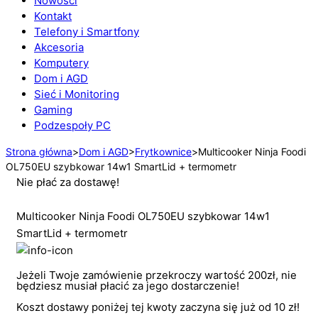
Nowości
Kontakt
Telefony i Smartfony
Akcesoria
Komputery
Dom i AGD
Sieć i Monitoring
Gaming
Podzespoły PC
Strona główna
>
Dom i AGD
>
Frytkownice
>
Multicooker Ninja Foodi
OL750EU szybkowar 14w1 SmartLid + termometr
Nie płać za dostawę!
Multicooker Ninja Foodi OL750EU szybkowar 14w1
SmartLid + termometr
Jeżeli Twoje zamówienie przekroczy wartość 200zł, nie
będziesz musiał płacić za jego dostarczenie!
Koszt dostawy poniżej tej kwoty zaczyna się już od 10 zł!