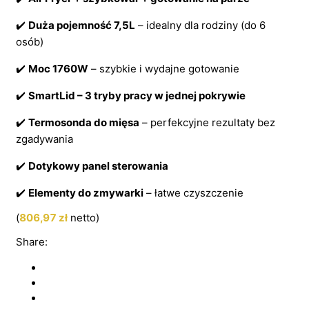
✔️
Duża pojemność 7,5L
– idealny dla rodziny (do 6
osób)
✔️
Moc 1760W
– szybkie i wydajne gotowanie
✔️
SmartLid – 3 tryby pracy w jednej pokrywie
✔️
Termosonda do mięsa
– perfekcyjne rezultaty bez
zgadywania
✔️
Dotykowy panel sterowania
✔️
Elementy do zmywarki
– łatwe czyszczenie
(
806,97
zł
netto)
Share: