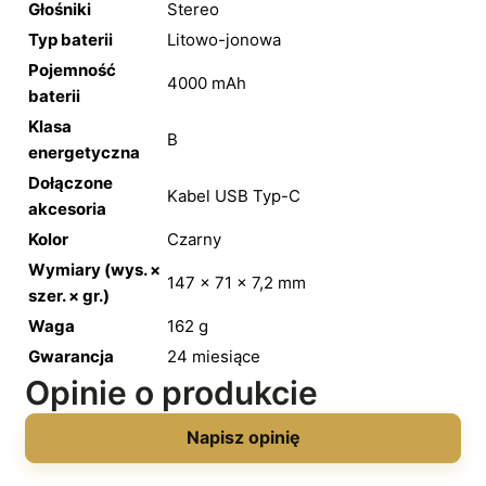
Głośniki
Stereo
Typ baterii
Litowo-jonowa
Pojemność
4000 mAh
baterii
Klasa
B
energetyczna
Dołączone
Kabel USB Typ-C
akcesoria
Kolor
Czarny
Wymiary (wys. ×
147 × 71 × 7,2 mm
szer. × gr.)
Waga
162 g
Gwarancja
24 miesiące
Opinie o produkcie
Napisz opinię