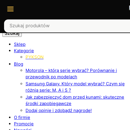
Szukaj
Sklep
Kategorie
PYKSON
Blog
Motorola – którą serię wybrać? Porównanie i
przewodnik po modelach
Samsung Galaxy. Który model wybrać? Czym się
różnią serie: M, A i S ?
Jak zabezpieczyć dom przed kunami: skuteczne
środki zapobiegawcze
Dodaj opinię i zdobądź nagrodę!
O firmie
Promocje