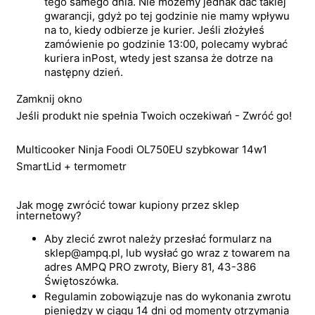
tego samego dnia. Nie możemy jednak dać takiej
gwarancji, gdyż po tej godzinie nie mamy wpływu
na to, kiedy odbierze je kurier. Jeśli złożyłeś
zamówienie po godzinie 13:00, polecamy wybrać
kuriera inPost, wtedy jest szansa że dotrze na
następny dzień.
Zamknij okno
Jeśli produkt nie spełnia Twoich oczekiwań - Zwróć go!
Multicooker Ninja Foodi OL750EU szybkowar 14w1
SmartLid + termometr
Jak mogę zwrócić towar kupiony przez sklep
internetowy?
Aby zlecić zwrot należy przesłać formularz na
sklep@ampq.pl, lub wysłać go wraz z towarem na
adres AMPQ PRO zwroty, Biery 81, 43-386
Świętoszówka.
Regulamin zobowiązuje nas do wykonania zwrotu
pieniędzy w ciągu 14 dni od momenty otrzymania