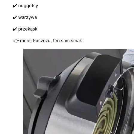
✔️ nuggetsy
✔️ warzywa
✔️ przekąski
👉 mniej tłuszczu, ten sam smak