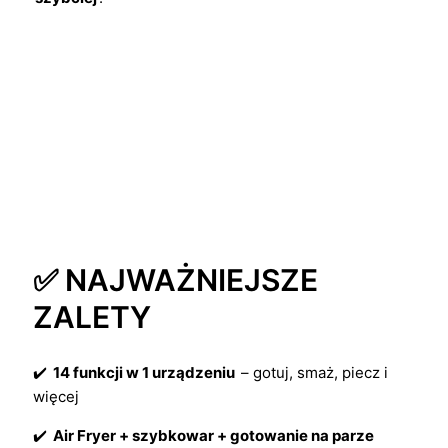
✅ NAJWAŻNIEJSZE
ZALETY
✔️
14 funkcji w 1 urządzeniu
– gotuj, smaż, piecz i
więcej
✔️
Air Fryer + szybkowar + gotowanie na parze