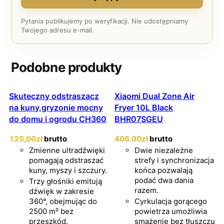
Pytania publikujemy po weryfikacji. Nie udostępniamy
Twojego adresu e-mail.
Podobne produkty
Skuteczny odstraszacz
Xiaomi Dual Zone Air
na kuny,gryzonie mocny
Fryer 10L Black
do domu i ogrodu CH360
BHR07SGEU
125
,00
zł
brutto
406
,00
zł
brutto
Zmienne ultradźwięki
Dwie niezależne
pomagają odstraszać
strefy i synchronizacja
kuny, myszy i szczury.
końca pozwalają
podać dwa dania
Trzy głośniki emitują
razem.
dźwięk w zakresie
360°, obejmując do
Cyrkulacja gorącego
2500 m² bez
powietrza umożliwia
przeszkód.
smażenie bez tłuszczu