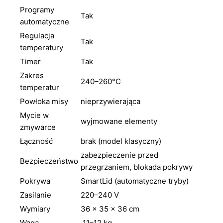
Programy
Tak
automatyczne
Regulacja
Tak
temperatury
Timer
Tak
Zakres
240–260°C
temperatur
Powłoka misy
nieprzywierająca
Mycie w
wyjmowane elementy
zmywarce
Łączność
brak (model klasyczny)
zabezpieczenie przed
Bezpieczeństwo
przegrzaniem, blokada pokrywy
Pokrywa
SmartLid (automatyczne tryby)
Zasilanie
220–240 V
Wymiary
36 × 35 × 36 cm
Waga
11–12 kg