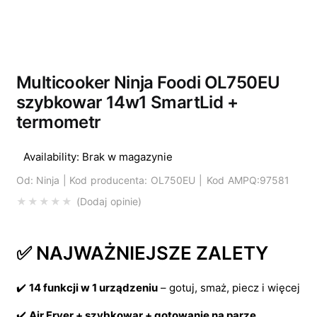
Wyprzedano
Multicooker Ninja Foodi OL750EU
szybkowar 14w1 SmartLid +
termometr
Availability:
Brak w magazynie
Od:
Ninja |
Kod producenta: OL750EU | Kod AMPQ:97581
Dodaj opinie
✅ NAJWAŻNIEJSZE ZALETY
✔️
14 funkcji w 1 urządzeniu
– gotuj, smaż, piecz i więcej
✔️
Air Fryer + szybkowar + gotowanie na parze