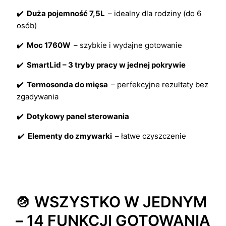
✔️
Duża pojemność 7,5L
– idealny dla rodziny (do 6
osób)
✔️
Moc 1760W
– szybkie i wydajne gotowanie
✔️
SmartLid – 3 tryby pracy w jednej pokrywie
✔️
Termosonda do mięsa
– perfekcyjne rezultaty bez
zgadywania
✔️
Dotykowy panel sterowania
✔️
Elementy do zmywarki
– łatwe czyszczenie
🍲 WSZYSTKO W JEDNYM
– 14 FUNKCJI GOTOWANIA