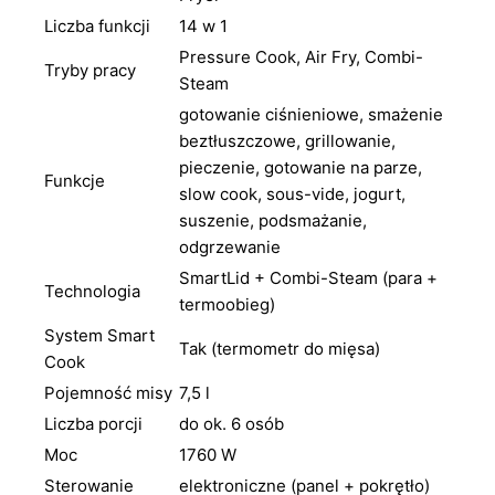
Liczba funkcji
14 w 1
Pressure Cook, Air Fry, Combi-
Tryby pracy
Steam
gotowanie ciśnieniowe, smażenie
beztłuszczowe, grillowanie,
pieczenie, gotowanie na parze,
Funkcje
slow cook, sous-vide, jogurt,
suszenie, podsmażanie,
odgrzewanie
SmartLid + Combi-Steam (para +
Technologia
termoobieg)
System Smart
Tak (termometr do mięsa)
Cook
Pojemność misy
7,5 l
Liczba porcji
do ok. 6 osób
Moc
1760 W
Sterowanie
elektroniczne (panel + pokrętło)