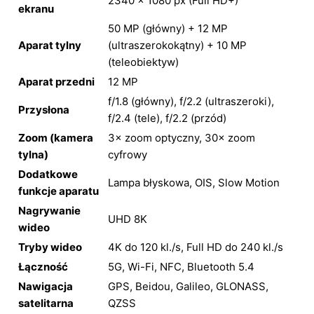
2340 × 1080 px (Full HD+)
ekranu
50 MP (główny) + 12 MP
Aparat tylny
(ultraszerokokątny) + 10 MP
(teleobiektyw)
Aparat przedni
12 MP
f/1.8 (główny), f/2.2 (ultraszeroki),
Przysłona
f/2.4 (tele), f/2.2 (przód)
Zoom (kamera
3× zoom optyczny, 30× zoom
tylna)
cyfrowy
Dodatkowe
Lampa błyskowa, OIS, Slow Motion
funkcje aparatu
Nagrywanie
UHD 8K
wideo
Tryby wideo
4K do 120 kl./s, Full HD do 240 kl./s
Łączność
5G, Wi-Fi, NFC, Bluetooth 5.4
Nawigacja
GPS, Beidou, Galileo, GLONASS,
satelitarna
QZSS