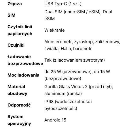
Złącza
USB Typ-C (1 szt.)
Dual SIM (nano-SIM / eSIM), Dual
SIM
eSIM
Czytnik linii
W ekranie
papilarnych
Akcelerometr, żyroskop, zbliżeniowy,
Czujniki
światła, Halla, barometr
Ładowanie
Tak (z ładowaniem zwrotnym)
bezprzewodowe
do 25 W (przewodowe), do 15 W
Moc ładowania
(bezprzewodowe)
Materiał
Gorilla Glass Victus 2 (przód i tył),
obudowy
aluminium (ramka)
IP68 (wodoszczelność i
Odporność
pyłoszczelność)
System
Android 15
operacyjny