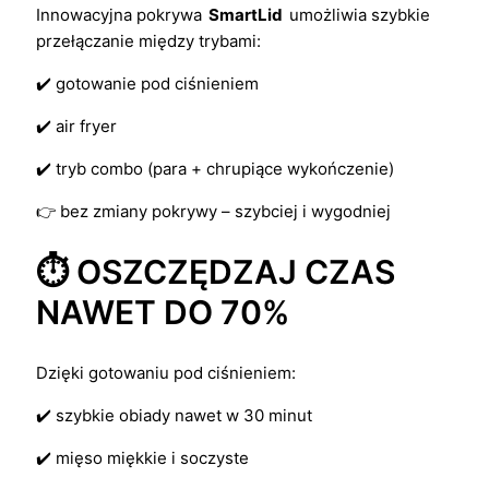
Innowacyjna pokrywa
SmartLid
umożliwia szybkie
przełączanie między trybami:
✔️ gotowanie pod ciśnieniem
✔️ air fryer
✔️ tryb combo (para + chrupiące wykończenie)
👉 bez zmiany pokrywy – szybciej i wygodniej
⏱️ OSZCZĘDZAJ CZAS
NAWET DO 70%
Dzięki gotowaniu pod ciśnieniem:
✔️ szybkie obiady nawet w 30 minut
✔️ mięso miękkie i soczyste