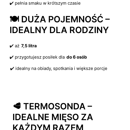
✔️ pełnia smaku w krótszym czasie
🍽️ DUŻA POJEMNOŚĆ –
IDEALNY DLA RODZINY
✔️ aż
7,5 litra
✔️ przygotujesz posiłek dla
do 6 osób
✔️ idealny na obiady, spotkania i większe porcje
🥩 TERMOSONDA –
IDEALNE MIĘSO ZA
KAŻDYM RAZEM