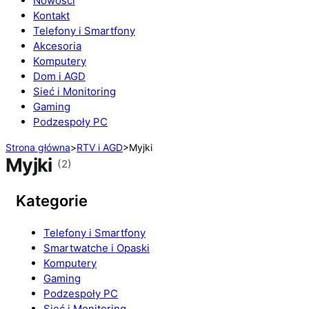
Nowości
Kontakt
Telefony i Smartfony
Akcesoria
Komputery
Dom i AGD
Sieć i Monitoring
Gaming
Podzespoły PC
Strona główna
>
RTV i AGD
>
Myjki
Myjki
(2)
Kategorie
Telefony i Smartfony
Smartwatche i Opaski
Komputery
Gaming
Podzespoły PC
Sieć i Monitoring