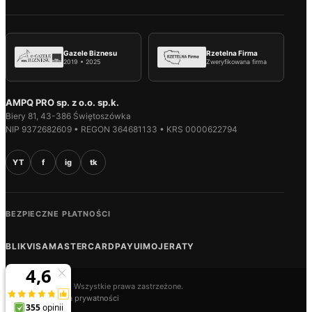
Gazele Biznesu
Rzetelna Firma
2019 • 2025
Zweryfikowana firma
AMPQ PRO sp. z o.o. sp.k.
Biery 81, 43-386 Świętoszówka
NIP 9372682609 • REGON 364681133 • KRS 0000622794
YT
f
ig
tk
BEZPIECZNE PŁATNOŚCI
BLIK
VISA
MASTERCARD
PAYU
IMOJE
RATY
© 2026 AMPQ.PL. Wszystkie prawa zastrzeżone.
Regulamin
Polityka prywatności