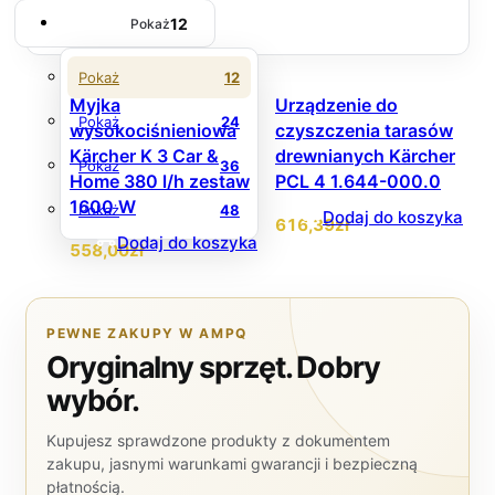
12
Pokaż
Pokaż
12
Myjka
Urządzenie do
Pokaż
24
wysokociśnieniowa
czyszczenia tarasów
Kärcher K 3 Car &
drewnianych Kärcher
Pokaż
36
Home 380 l/h zestaw
PCL 4 1.644-000.0
1600 W
Pokaż
48
Dodaj do koszyka
616
,39
zł
Dodaj do koszyka
558
,00
zł
PEWNE ZAKUPY W AMPQ
Oryginalny sprzęt. Dobry
wybór.
Kupujesz sprawdzone produkty z dokumentem
zakupu, jasnymi warunkami gwarancji i bezpieczną
płatnością.