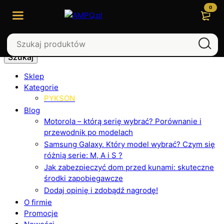
0
Szukaj
Sklep
Kategorie
PYKSON
Blog
Motorola – którą serię wybrać? Porównanie i
przewodnik po modelach
Samsung Galaxy. Który model wybrać? Czym się
różnią serie: M, A i S ?
Jak zabezpieczyć dom przed kunami: skuteczne
środki zapobiegawcze
Dodaj opinię i zdobądź nagrodę!
O firmie
Promocje