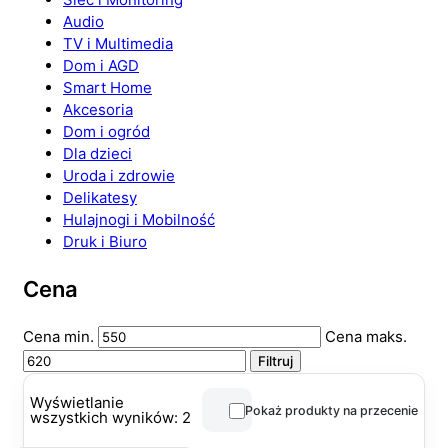
Audio
TV i Multimedia
Dom i AGD
Smart Home
Akcesoria
Dom i ogród
Dla dzieci
Uroda i zdrowie
Delikatesy
Hulajnogi i Mobilność
Druk i Biuro
Cena
Cena min.
Cena maks.
Filtruj
Wyświetlanie
Pokaż produkty na przecenie
wszystkich wyników: 2