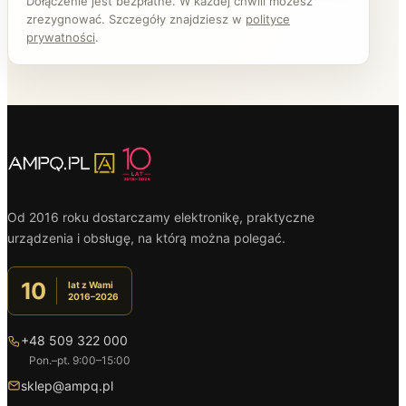
Dołączenie jest bezpłatne. W każdej chwili możesz
zrezygnować. Szczegóły znajdziesz w
polityce
prywatności
.
Od 2016 roku dostarczamy elektronikę, praktyczne
urządzenia i obsługę, na którą można polegać.
10
lat z Wami
2016–2026
+48 509 322 000
Pon.–pt. 9:00–15:00
sklep@ampq.pl