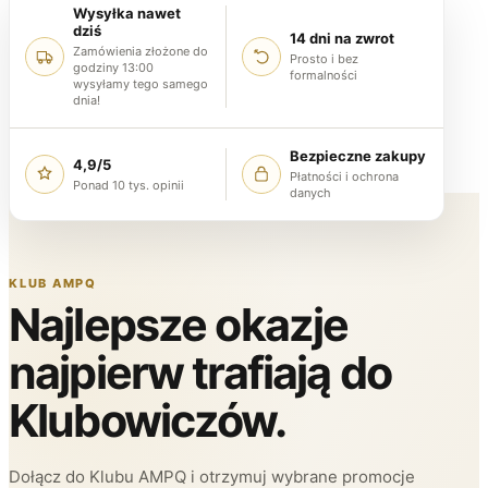
Wysyłka nawet
dziś
14 dni na zwrot
Zamówienia złożone do
Prosto i bez
godziny 13:00
formalności
wysyłamy tego samego
dnia!
Bezpieczne zakupy
4,9/5
Płatności i ochrona
Ponad 10 tys. opinii
danych
KLUB AMPQ
Najlepsze okazje
najpierw trafiają do
Klubowiczów.
Dołącz do Klubu AMPQ i otrzymuj wybrane promocje