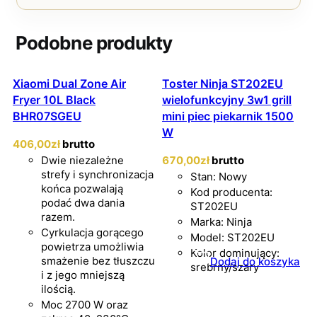
Podobne produkty
Xiaomi Dual Zone Air
Toster Ninja ST202EU
Fryer 10L Black
wielofunkcyjny 3w1 grill
BHR07SGEU
mini piec piekarnik 1500
W
406
,00
zł
brutto
Dwie niezależne
670
,00
zł
brutto
strefy i synchronizacja
Stan: Nowy
końca pozwalają
Kod producenta:
podać dwa dania
ST202EU
razem.
Marka: Ninja
Cyrkulacja gorącego
Model: ST202EU
powietrza umożliwia
Kolor dominujący:
smażenie bez tłuszczu
Dodaj do koszyka
srebrny/szary
i z jego mniejszą
ilością.
Moc 2700 W oraz