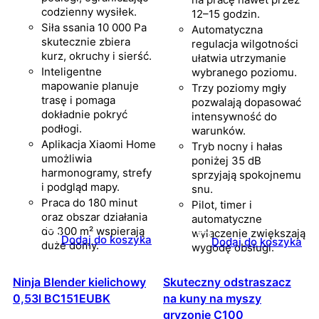
codzienny wysiłek.
12–15 godzin.
Siła ssania 10 000 Pa
Automatyczna
skutecznie zbiera
regulacja wilgotności
kurz, okruchy i sierść.
ułatwia utrzymanie
Inteligentne
wybranego poziomu.
mapowanie planuje
Trzy poziomy mgły
trasę i pomaga
pozwalają dopasować
dokładnie pokryć
intensywność do
podłogi.
warunków.
Aplikacja Xiaomi Home
Tryb nocny i hałas
umożliwia
poniżej 35 dB
harmonogramy, strefy
sprzyjają spokojnemu
i podgląd mapy.
snu.
Praca do 180 minut
Pilot, timer i
oraz obszar działania
automatyczne
do 300 m² wspierają
wyłączenie zwiększają
Dodaj do koszyka
Dodaj do koszyka
duże domy.
wygodę obsługi.
Ninja Blender kielichowy
Skuteczny odstraszacz
0,53l BC151EUBK
na kuny na myszy
gryzonie C100