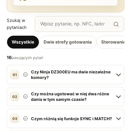
Szukaj w
pytaniach
Wszystkie
Dwie strefy gotowania
Sterowanie i
16
pasujących pytań
Czy Ninja DZ300EU ma dwie niezależne
01
komory?
Czy można ugotować w niej dwa różne
02
dania w tym samym czasie?
Czym różnią się funkcje SYNC i MATCH?
03