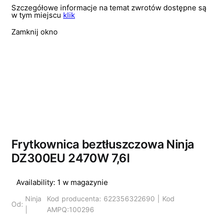
Szczegółowe informacje na temat zwrotów dostępne są
w tym miejscu
klik
Zamknij okno
Frytkownica beztłuszczowa Ninja
DZ300EU 2470W 7,6l
Availability:
1 w magazynie
Ninja
Kod producenta: 622356322690 | Kod
Od:
|
AMPQ:100296