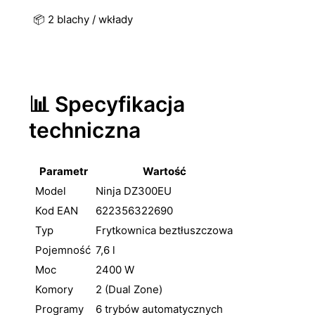
📦 2 blachy / wkłady
📊 Specyfikacja
techniczna
Parametr
Wartość
Model
Ninja DZ300EU
Kod EAN
622356322690
Typ
Frytkownica beztłuszczowa
Pojemność
7,6 l
Moc
2400 W
Komory
2 (Dual Zone)
Programy
6 trybów automatycznych