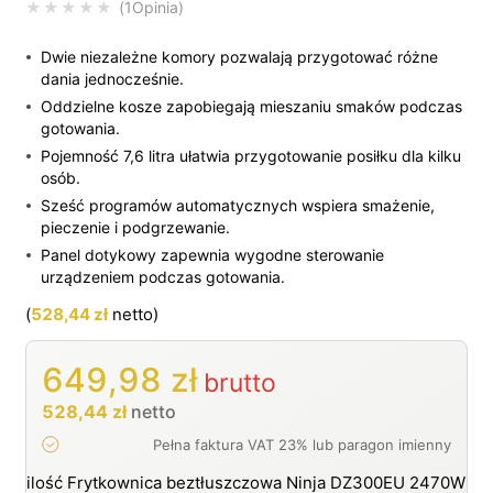
1
Opinia
Oceniony
5.00
na 5 na podstawi
Dwie niezależne komory pozwalają przygotować różne
dania jednocześnie.
Oddzielne kosze zapobiegają mieszaniu smaków podczas
gotowania.
Pojemność 7,6 litra ułatwia przygotowanie posiłku dla kilku
osób.
Sześć programów automatycznych wspiera smażenie,
pieczenie i podgrzewanie.
Panel dotykowy zapewnia wygodne sterowanie
urządzeniem podczas gotowania.
(
528,44
zł
netto)
649,98
zł
brutto
528,44
zł
netto
ilość Frytkownica beztłuszczowa Ninja DZ300EU 2470W