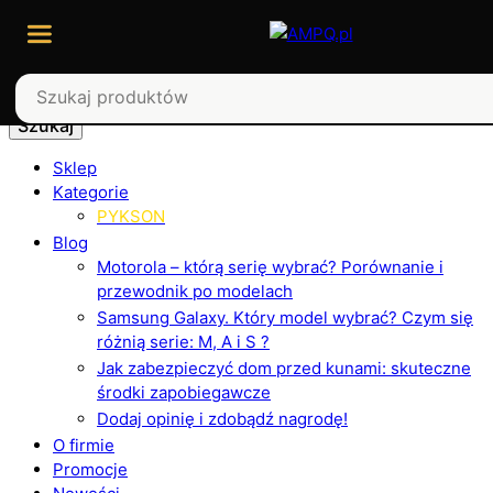
Szukaj
Sklep
Kategorie
PYKSON
Blog
Motorola – którą serię wybrać? Porównanie i
przewodnik po modelach
Samsung Galaxy. Który model wybrać? Czym się
różnią serie: M, A i S ?
Jak zabezpieczyć dom przed kunami: skuteczne
środki zapobiegawcze
Dodaj opinię i zdobądź nagrodę!
O firmie
Promocje