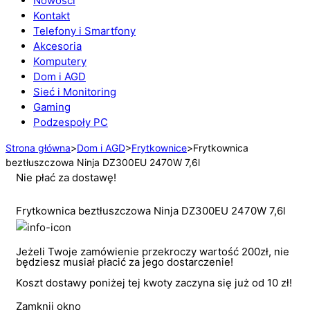
Nowości
Kontakt
Telefony i Smartfony
Akcesoria
Komputery
Dom i AGD
Sieć i Monitoring
Gaming
Podzespoły PC
Strona główna
>
Dom i AGD
>
Frytkownice
>
Frytkownica
beztłuszczowa Ninja DZ300EU 2470W 7,6l
Nie płać za dostawę!
Frytkownica beztłuszczowa Ninja DZ300EU 2470W 7,6l
Jeżeli Twoje zamówienie przekroczy wartość 200zł, nie
będziesz musiał płacić za jego dostarczenie!
Koszt dostawy poniżej tej kwoty zaczyna się już od 10 zł!
Zamknij okno