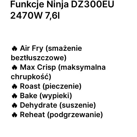
Funkcje Ninja DZ300EU
2470W 7,6l
🔥 Air Fry (smażenie
beztłuszczowe)
🔥 Max Crisp (maksymalna
chrupkość)
🔥 Roast (pieczenie)
🔥 Bake (wypieki)
🔥 Dehydrate (suszenie)
🔥 Reheat (podgrzewanie)