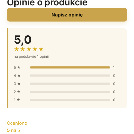
Opinie o produkcie
Napisz opinię
5,0
★★★★★
na podstawie 1 opinii
5 ★
1
4 ★
0
3 ★
0
2 ★
0
1 ★
0
Oceniono
5
na 5