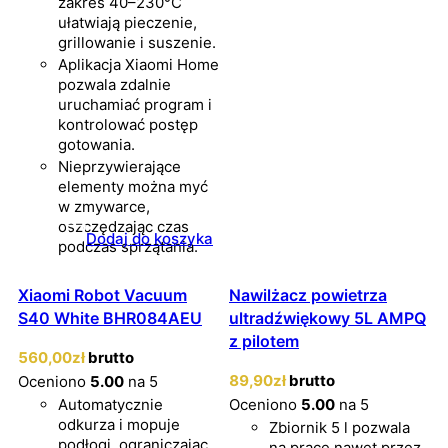
zakres 40–230°C
ułatwiają pieczenie,
grillowanie i suszenie.
Aplikacja Xiaomi Home
pozwala zdalnie
uruchamiać program i
kontrolować postęp
gotowania.
Nieprzywierające
elementy można myć
w zmywarce,
oszczędzając czas
Dodaj do koszyka
podczas sprzątania.
Xiaomi Robot Vacuum
Nawilżacz powietrza
S40 White BHR084AEU
ultradźwiękowy 5L AMPQ
z pilotem
560
,00
zł
brutto
89
,90
zł
brutto
Oceniono
5.00
na 5
Automatycznie
Oceniono
5.00
na 5
odkurza i mopuje
Zbiornik 5 l pozwala
podłogi, ograniczając
na pracę nawet przez