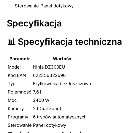
Sterowanie
Panel dotykowy
Specyfikacja
📊 Specyfikacja techniczna
Parametr
Wartość
Model
Ninja DZ300EU
Kod EAN
622356322690
Typ
Frytkownica beztłuszczowa
Pojemność
7,6 l
Moc
2400 W
Komory
2 (Dual Zone)
Programy
6 trybów automatycznych
Sterowanie
Panel dotykowy