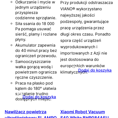
Odkurzanie i mycie w
Przy produkcji odstraszacza
jednym urządzeniu
VIANO® wykorzystano
przyspiesza
najwyższej jakości
codzienne sprzątanie.
podzespoły, gwarantujące
Siła ssania do 18 000
pracę urządzenia przez
Pa pomaga usuwać
sierść, plamy i rozlane
długi okres czasu. Ponadto
płyny.
spora część urządzeń
Akumulator zapewnia
wyprodukowanych i
do 40 minut pracy bez
importowanych z Azji nie
ograniczeń przewodu.
jest dostosowana do
Samooczyszczanie
europejskich warunków
wałka gorącą wodą i
Dodaj do koszyka
powietrzem ogranicza
klimatycznych.
ręczne czyszczenie.
Praca na płasko pod
kątem do 180° ułatwia
sprzątanie trudno
Dodaj do koszyka
dostępnych miejsc.
Nawilżacz powietrza
Xiaomi Robot Vacuum
ultradźwiękowy 5L AMPQ
S40 White BHR084AEU