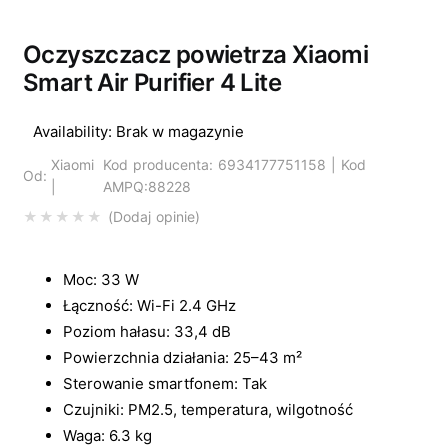
Wyprzedano
Oczyszczacz powietrza Xiaomi
Smart Air Purifier 4 Lite
Availability:
Brak w magazynie
Xiaomi
Kod producenta: 6934177751158 | Kod
Od:
|
AMPQ:88228
Dodaj opinie
Moc: 33 W
Łączność: Wi-Fi 2.4 GHz
Poziom hałasu: 33,4 dB
Powierzchnia działania: 25–43 m²
Sterowanie smartfonem: Tak
Czujniki: PM2.5, temperatura, wilgotność
Waga: 6.3 kg