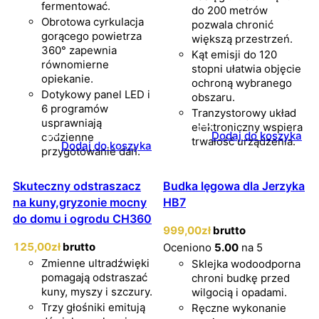
fermentować.
do 200 metrów
Obrotowa cyrkulacja
pozwala chronić
gorącego powietrza
większą przestrzeń.
360° zapewnia
Kąt emisji do 120
równomierne
stopni ułatwia objęcie
opiekanie.
ochroną wybranego
Dotykowy panel LED i
obszaru.
6 programów
Tranzystorowy układ
usprawniają
elektroniczny wspiera
Dodaj do koszyka
codzienne
trwałość urządzenia.
Dodaj do koszyka
przygotowanie dań.
Skuteczny odstraszacz
Budka lęgowa dla Jerzyka
na kuny,gryzonie mocny
HB7
do domu i ogrodu CH360
999
,00
zł
brutto
125
,00
zł
brutto
Oceniono
5.00
na 5
Zmienne ultradźwięki
Sklejka wodoodporna
pomagają odstraszać
chroni budkę przed
kuny, myszy i szczury.
wilgocią i opadami.
Trzy głośniki emitują
Ręczne wykonanie