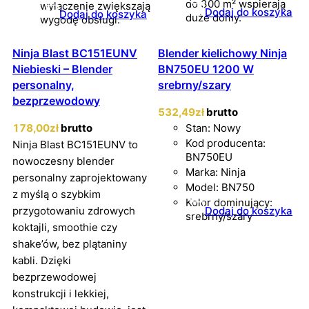
do 300 m² wspierają
wyłączenie zwiększają
Dodaj do koszyka
Dodaj do koszyka
duże domy.
wygodę obsługi.
Ninja Blast BC151EUNV
Blender kielichowy Ninja
Niebieski – Blender
BN750EU 1200 W
personalny,
srebrny/szary
bezprzewodowy
532
,49
zł
brutto
178
,00
zł
brutto
Stan: Nowy
Kod producenta:
Ninja Blast BC151EUNV to
BN750EU
nowoczesny blender
Marka: Ninja
personalny zaprojektowany
Model: BN750
z myślą o szybkim
Kolor dominujący:
przygotowaniu zdrowych
Dodaj do koszyka
srebrny/szary
koktajli, smoothie czy
shake’ów, bez plątaniny
kabli. Dzięki
bezprzewodowej
konstrukcji i lekkiej,