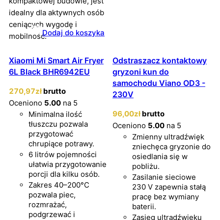
kompaktowej budowie, jest
idealny dla aktywnych osób
ceniących wygodę i
Dodaj do koszyka
mobilność.
Xiaomi Mi Smart Air Fryer
Odstraszacz kontaktowy
6L Black BHR6942EU
gryzoni kun do
samochodu Viano OD3 -
270
,97
zł
brutto
230V
Oceniono
5.00
na 5
96
,00
zł
brutto
Minimalna ilość
tłuszczu pozwala
Oceniono
5.00
na 5
przygotować
Zmienny ultradźwięk
chrupiące potrawy.
zniechęca gryzonie do
6 litrów pojemności
osiedlania się w
ułatwia przygotowanie
pobliżu.
porcji dla kilku osób.
Zasilanie sieciowe
Zakres 40–200°C
230 V zapewnia stałą
pozwala piec,
pracę bez wymiany
rozmrażać,
baterii.
podgrzewać i
Zasięg ultradźwięku