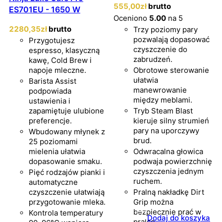
555
,00
zł
brutto
ES701EU - 1650 W
Oceniono
5.00
na 5
2280
,35
zł
brutto
Trzy poziomy pary
pozwalają dopasować
Przygotujesz
czyszczenie do
espresso, klasyczną
zabrudzeń.
kawę, Cold Brew i
napoje mleczne.
Obrotowe sterowanie
ułatwia
Barista Assist
manewrowanie
podpowiada
między meblami.
ustawienia i
zapamiętuje ulubione
Tryb Steam Blast
preferencje.
kieruje silny strumień
pary na uporczywy
Wbudowany młynek z
brud.
25 poziomami
mielenia ułatwia
Odwracalna głowica
dopasowanie smaku.
podwaja powierzchnię
czyszczenia jednym
Pięć rodzajów pianki i
ruchem.
automatyczne
czyszczenie ułatwiają
Pralną nakładkę Dirt
przygotowanie mleka.
Grip można
bezpiecznie prać w
Kontrola temperatury
Dodaj do koszyka
pralce.