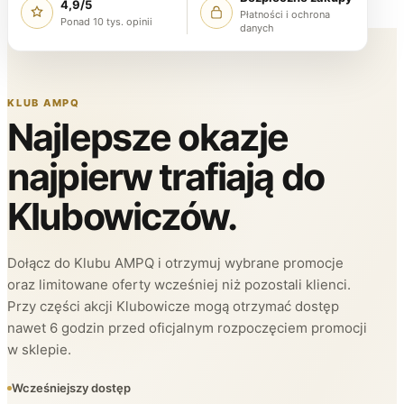
4,9/5
Płatności i ochrona
Ponad 10 tys. opinii
danych
KLUB AMPQ
Najlepsze okazje
najpierw trafiają do
Klubowiczów.
Dołącz do Klubu AMPQ i otrzymuj wybrane promocje
oraz limitowane oferty wcześniej niż pozostali klienci.
Przy części akcji Klubowicze mogą otrzymać dostęp
nawet 6 godzin przed oficjalnym rozpoczęciem promocji
w sklepie.
Wcześniejszy dostęp