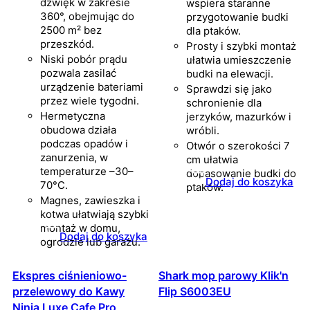
dźwięk w zakresie
wspiera staranne
360°, obejmując do
przygotowanie budki
2500 m² bez
dla ptaków.
przeszkód.
Prosty i szybki montaż
Niski pobór prądu
ułatwia umieszczenie
pozwala zasilać
budki na elewacji.
urządzenie bateriami
Sprawdzi się jako
przez wiele tygodni.
schronienie dla
Hermetyczna
jerzyków, mazurków i
obudowa działa
wróbli.
podczas opadów i
Otwór o szerokości 7
zanurzenia, w
cm ułatwia
temperaturze –30–
dopasowanie budki do
Dodaj do koszyka
70°C.
ptaków.
Magnes, zawieszka i
kotwa ułatwiają szybki
montaż w domu,
Dodaj do koszyka
ogrodzie lub garażu.
Ekspres ciśnieniowo-
Shark mop parowy Klik'n
przelewowy do Kawy
Flip S6003EU
Ninja Luxe Cafe Pro