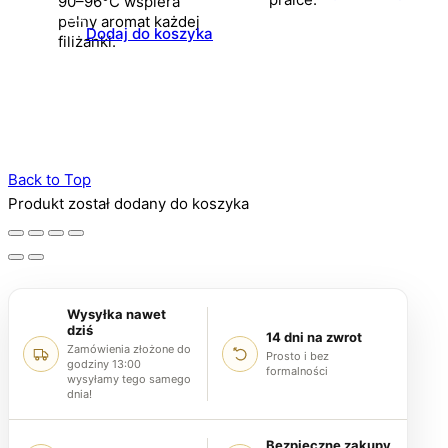
90–96°C wspiera
pełny aromat każdej
Dodaj do koszyka
filiżanki.
Back to Top
Produkt został dodany do koszyka
Wysyłka nawet
dziś
14 dni na zwrot
Zamówienia złożone do
Prosto i bez
godziny 13:00
formalności
wysyłamy tego samego
dnia!
Bezpieczne zakupy