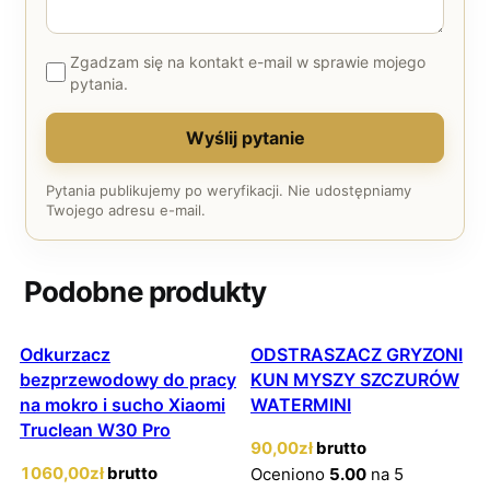
Zgadzam się na kontakt e-mail w sprawie mojego
pytania.
Wyślij pytanie
Pytania publikujemy po weryfikacji. Nie udostępniamy
Twojego adresu e-mail.
Podobne produkty
Odkurzacz
ODSTRASZACZ GRYZONI
bezprzewodowy do pracy
KUN MYSZY SZCZURÓW
na mokro i sucho Xiaomi
WATERMINI
Truclean W30 Pro
90
,00
zł
brutto
1060
,00
zł
brutto
Oceniono
5.00
na 5