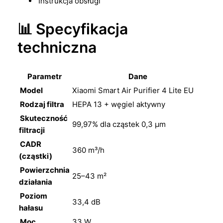
Instrukcja obsługi
📊 Specyfikacja
techniczna
Parametr
Dane
Model
Xiaomi Smart Air Purifier 4 Lite EU
Rodzaj filtra
HEPA 13 + węgiel aktywny
Skuteczność
99,97% dla cząstek 0,3 μm
filtracji
CADR
360 m³/h
(cząstki)
Powierzchnia
25–43 m²
działania
Poziom
33,4 dB
hałasu
Moc
33 W