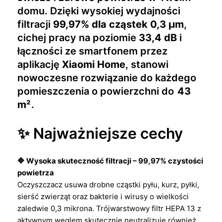
domu. Dzięki wysokiej wydajności
filtracji
99,97% dla cząstek 0,3 μm
,
cichej pracy na poziomie
33,4 dB
i
łączności ze smartfonem przez
aplikację
Xiaomi Home
, stanowi
nowoczesne rozwiązanie do każdego
pomieszczenia o powierzchni do
43
m²
.
✨ Najważniejsze cechy
🔷 Wysoka skuteczność filtracji – 99,97% czystości
powietrza
Oczyszczacz usuwa drobne cząstki pyłu, kurz, pyłki,
sierść zwierząt oraz bakterie i wirusy o wielkości
zaledwie 0,3 mikrona. Trójwarstwowy filtr HEPA 13 z
aktywnym węglem skutecznie neutralizuje również