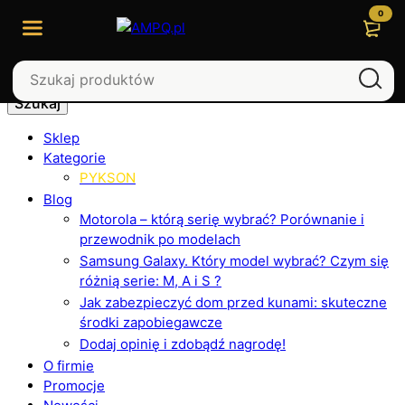
0
Szukaj
Sklep
Kategorie
PYKSON
Blog
Motorola – którą serię wybrać? Porównanie i
przewodnik po modelach
Samsung Galaxy. Który model wybrać? Czym się
różnią serie: M, A i S ?
Jak zabezpieczyć dom przed kunami: skuteczne
środki zapobiegawcze
Dodaj opinię i zdobądź nagrodę!
O firmie
Promocje