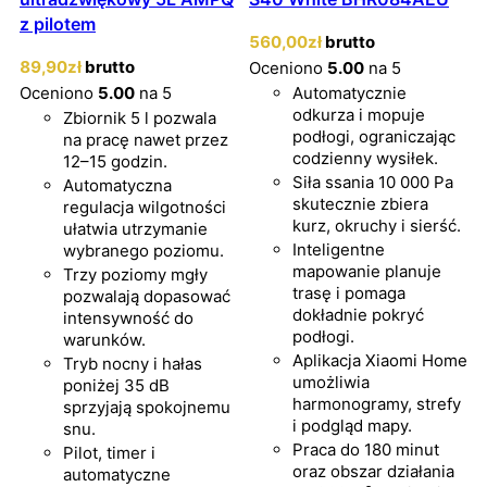
z pilotem
560
,00
zł
brutto
89
,90
zł
brutto
Oceniono
5.00
na 5
Oceniono
5.00
na 5
Automatycznie
odkurza i mopuje
Zbiornik 5 l pozwala
podłogi, ograniczając
na pracę nawet przez
codzienny wysiłek.
12–15 godzin.
Siła ssania 10 000 Pa
Automatyczna
skutecznie zbiera
regulacja wilgotności
kurz, okruchy i sierść.
ułatwia utrzymanie
Inteligentne
wybranego poziomu.
mapowanie planuje
Trzy poziomy mgły
trasę i pomaga
pozwalają dopasować
dokładnie pokryć
intensywność do
podłogi.
warunków.
Aplikacja Xiaomi Home
Tryb nocny i hałas
umożliwia
poniżej 35 dB
harmonogramy, strefy
sprzyjają spokojnemu
i podgląd mapy.
snu.
Praca do 180 minut
Pilot, timer i
oraz obszar działania
automatyczne