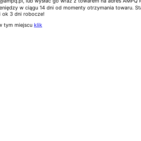
ep@ampq.pl, lub wysłać go wraz z towarem na adres AMPQ 
niędzy w ciągu 14 dni od momenty otrzymania towaru. Sta
 ok 3 dni robocze!
w tym miejscu
klik