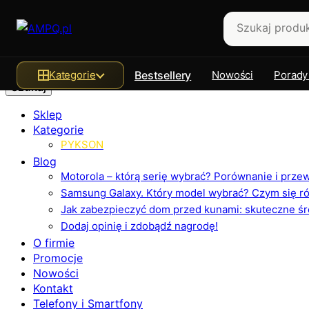
Szukaj
Kategorie
Bestsellery
Nowości
Porady
Sklep
Kategorie
PYKSON
Blog
Motorola – którą serię wybrać? Porównanie i prz
Samsung Galaxy. Który model wybrać? Czym się różn
Jak zabezpieczyć dom przed kunami: skuteczne ś
Dodaj opinię i zdobądź nagrodę!
O firmie
Promocje
Nowości
Kontakt
Telefony i Smartfony