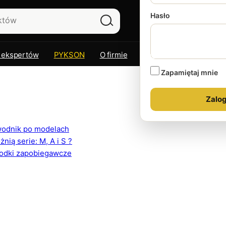
Hasło
 ekspertów
PYKSON
O firmie
Kontakt
Zapamiętaj mnie
ewodnik po modelach
ią serie: M, A i S ?
rodki zapobiegawcze