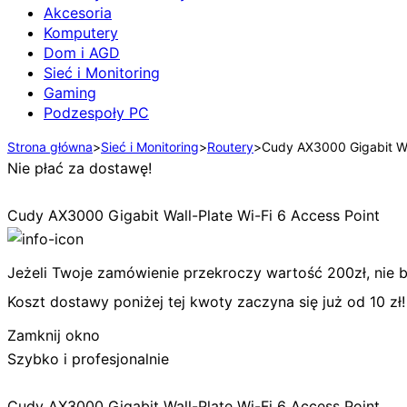
Akcesoria
Komputery
Dom i AGD
Sieć i Monitoring
Gaming
Podzespoły PC
Strona główna
>
Sieć i Monitoring
>
Routery
>
Cudy AX3000 Gigabit Wal
Nie płać za dostawę!
Cudy AX3000 Gigabit Wall-Plate Wi-Fi 6 Access Point
Jeżeli Twoje zamówienie przekroczy wartość 200zł, nie bę
Koszt dostawy poniżej tej kwoty zaczyna się już od 10 zł!
Zamknij okno
Szybko i profesjonalnie
Cudy AX3000 Gigabit Wall-Plate Wi-Fi 6 Access Point