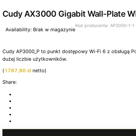
Wyprzedano
Cudy AX3000 Gigabit Wall-Plate Wi
Kod producenta: AP3000-1-1
Availability:
Brak w magazynie
Cudy AP3000_P to punkt dostępowy Wi-Fi 6 z obsługą PoE
dużej liczbie użytkowników.
(
1787,80
zł
netto)
Share: