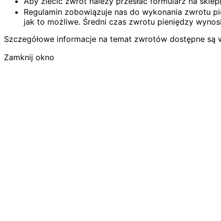
Aby zlecić zwrot należy przesłać formularz na skl
Regulamin zobowiązuje nas do wykonania zwrotu pie
jak to możliwe. Średni czas zwrotu pieniędzy wynosi
Szczegółowe informacje na temat zwrotów dostępne są 
Zamknij okno