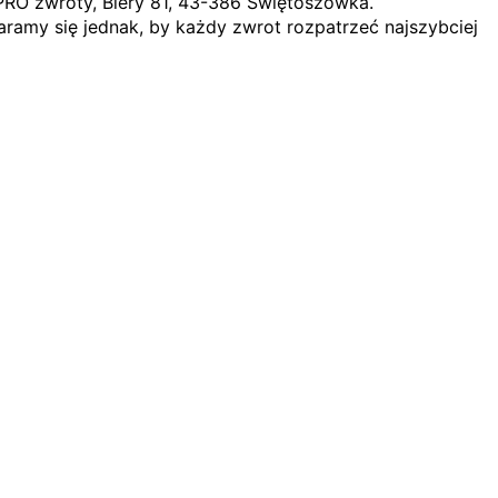
PRO zwroty, Biery 81, 43-386 Świętoszówka.
ramy się jednak, by każdy zwrot rozpatrzeć najszybciej