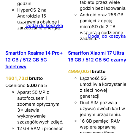
tabletu przez wiele
godzin.
godzin bez ładowania.
HyperOS 2 na
Android oraz 256 GB
Androidzie 15
pamięci z opcją
usprawnia obsługę i
Dodaj do koszyka
microSD do 2 TB
zarządzanie energią.
wspierają codzienne
Dodaj do koszyka
zadania.
Smartfon Realme 14 Pro+
Smartfon Xiaomi 17 Ultra
12 GB / 512 GB 5G
16 GB / 512 GB 5G czarny
fioletowy
4999
,00
zł
brutto
1601
,73
zł
brutto
Łączność 5G
umożliwia korzystanie
Oceniono
5.00
na 5
z sieci nowej
Aparat 50 MP z
generacji.
autofocusem i
Dual SIM pozwala
zoomem optycznym
używać dwóch kart w
3× ułatwia
jednym urządzeniu.
wykonywanie
16 GB pamięci RAM
szczegółowych zdjęć.
wspiera sprawną
12 GB RAM i procesor
pracę smartfona.