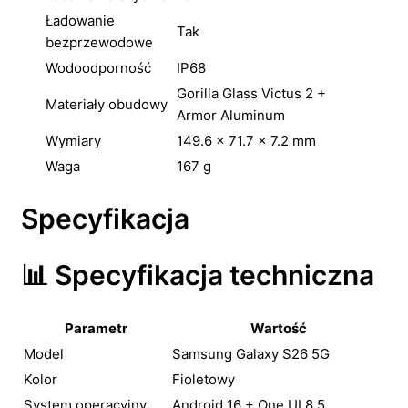
Ładowanie
Tak
bezprzewodowe
Wodoodporność
IP68
Gorilla Glass Victus 2 +
Materiały obudowy
Armor Aluminum
Wymiary
149.6 × 71.7 × 7.2 mm
Waga
167 g
Specyfikacja
📊 Specyfikacja techniczna
Parametr
Wartość
Model
Samsung Galaxy S26 5G
Kolor
Fioletowy
System operacyjny
Android 16 + One UI 8.5