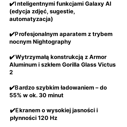
✔️I
nteligentnymi funkcjami Galaxy AI
(edycja zdjęć, sugestie,
automatyzacja)
✔️P
rofesjonalnym aparatem z trybem
nocnym Nightography
✔️
Wytrzymałą konstrukcją z Armor
Aluminum i szkłem Gorilla Glass Victus
2
✔️B
ardzo szybkim ładowaniem – do
55% w ok. 30 minut
✔️E
kranem o wysokiej jasności i
płynności 120 Hz