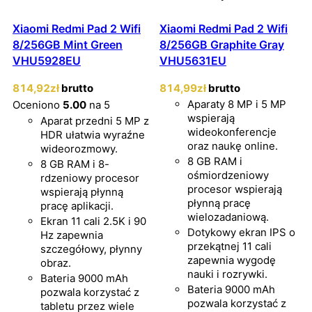
Xiaomi Redmi Pad 2 Wifi
Xiaomi Redmi Pad 2 Wifi
8/256GB Mint Green
8/256GB Graphite Gray
VHU5928EU
VHU5631EU
814
,92
zł
brutto
814
,99
zł
brutto
Aparaty 8 MP i 5 MP
Oceniono
5.00
na 5
wspierają
Aparat przedni 5 MP z
wideokonferencje
HDR ułatwia wyraźne
oraz naukę online.
wideorozmowy.
8 GB RAM i
8 GB RAM i 8-
ośmiordzeniowy
rdzeniowy procesor
procesor wspierają
wspierają płynną
płynną pracę
pracę aplikacji.
wielozadaniową.
Ekran 11 cali 2.5K i 90
Dotykowy ekran IPS o
Hz zapewnia
przekątnej 11 cali
szczegółowy, płynny
zapewnia wygodę
obraz.
nauki i rozrywki.
Bateria 9000 mAh
Bateria 9000 mAh
pozwala korzystać z
pozwala korzystać z
tabletu przez wiele