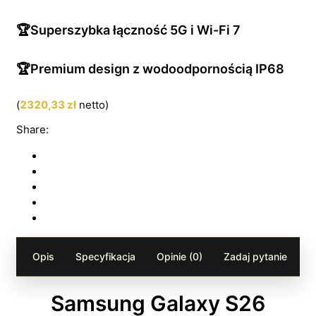
🏆Superszybka łączność 5G i Wi-Fi 7
🏆Premium design z wodoodpornością IP68
(
2320,33
zł
netto)
Share:
Opis
Specyfikacja
Opinie (0)
Zadaj pytanie
Samsung Galaxy S26