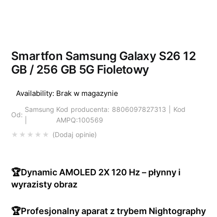
Wyprzedano
Smartfon Samsung Galaxy S26 12
GB / 256 GB 5G Fioletowy
Availability:
Brak w magazynie
Samsung
Kod producenta: 8806097827313 | Kod
Od:
|
AMPQ:100569
Dodaj opinie
🏆Dynamic AMOLED 2X 120 Hz – płynny i
wyrazisty obraz
🏆Profesjonalny aparat z trybem Nightography