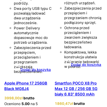
różnych urządzeń.
podróży.
Zabezpieczenia przed
Dwa porty USB typu C
przepięciem i
pozwalają ładować
przegrzaniem chronią
dwa urządzenia
podłączony sprzęt.
jednocześnie.
Ochrona przed
Power Delivery
przeciążeniem i
automatycznie
zwarciem zwiększa
dopasowuje moc do
bezpieczeństwo
potrzeb urządzenia.
ładowania.
Zabezpieczenia przed
Kompaktowa, lekka
przepięciem,
konstrukcja ułatwia
przeciążeniem i
zabieranie ładowarki
przegrzaniem
Dodaj do koszyka
w podróż.
zwiększają
Dodaj do koszyka
bezpieczeństwo.
Apple iPhone 17 256GB
Smartfon POCO X8 Pro
Black MG6J4
Max 12 GB / 256 GB 5G
biały 6,83" 8500 mAh
3998
,00
zł
brutto
1860
,47
zł
brutto
Oceniono
5.00
na 5