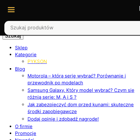
Szukaj
Sklep
Kategorie
PYKSON
Blog
Motorola – którą serię wybrać? Porównanie i
przewodnik po modelach
Samsung Galaxy. Który model wybrać? Czym się
różnią serie: M, A i S ?
Jak zabezpieczyć dom przed kunami: skuteczne
środki zapobiegawcze
Dodaj opinię i zdobądź nagrodę!
O firmie
Promocje