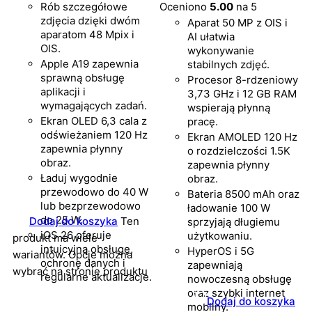
Rób szczegółowe
Oceniono
5.00
na 5
zdjęcia dzięki dwóm
Aparat 50 MP z OIS i
aparatom 48 Mpix i
AI ułatwia
OIS.
wykonywanie
Apple A19 zapewnia
stabilnych zdjęć.
sprawną obsługę
Procesor 8-rdzeniowy
aplikacji i
3,73 GHz i 12 GB RAM
wymagających zadań.
wspierają płynną
Ekran OLED 6,3 cala z
pracę.
odświeżaniem 120 Hz
Ekran AMOLED 120 Hz
zapewnia płynny
o rozdzielczości 1.5K
obraz.
zapewnia płynny
Ładuj wygodnie
obraz.
przewodowo do 40 W
Bateria 8500 mAh oraz
lub bezprzewodowo
ładowanie 100 W
do 25 W.
Dodaj do koszyka
Ten
sprzyjają długiemu
iOS 26 oferuje
użytkowaniu.
produkt ma wiele
intuicyjną obsługę,
HyperOS i 5G
wariantów. Opcje można
ochronę danych i
zapewniają
wybrać na stronie produktu
regularne aktualizacje.
nowoczesną obsługę
oraz szybki internet
Dodaj do koszyka
mobilny.