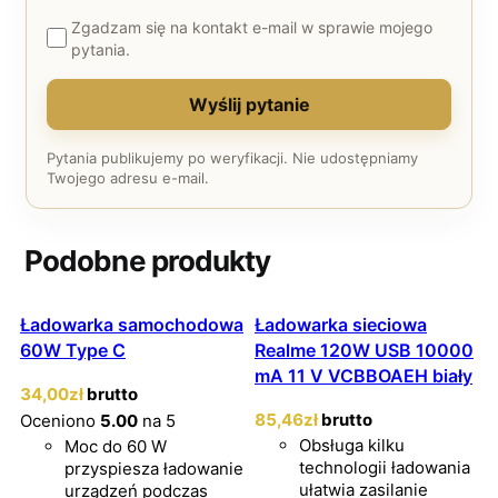
Zgadzam się na kontakt e-mail w sprawie mojego
pytania.
Wyślij pytanie
Pytania publikujemy po weryfikacji. Nie udostępniamy
Twojego adresu e-mail.
Podobne produkty
Ładowarka samochodowa
Ładowarka sieciowa
60W Type C
Realme 120W USB 10000
mA 11 V VCBBOAEH biały
34
,00
zł
brutto
85
,46
zł
brutto
Oceniono
5.00
na 5
Obsługa kilku
Moc do 60 W
technologii ładowania
przyspiesza ładowanie
ułatwia zasilanie
urządzeń podczas