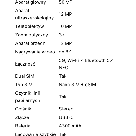
Aparat główny
50 MP
Aparat
12 MP
ultraszerokokątny
Teleobiektyw
10 MP
Zoom optyczny
3×
Aparat przedni
12 MP
Nagrywanie wideo
do 8K
5G, Wi-Fi 7, Bluetooth 5.4,
Łączność
NFC
Dual SIM
Tak
Typ SIM
Nano SIM + eSIM
Czytnik linii
Tak
papilarnych
Głośniki
Stereo
Złącze
USB-C
Bateria
4300 mAh
Ładowanie szybkie
Tak