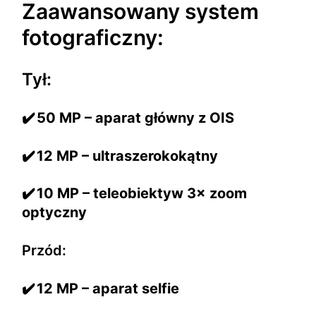
Zaawansowany system
fotograficzny:
Tył:
✔️
50 MP – aparat główny z OIS
✔️
12 MP – ultraszerokokątny
✔️
10 MP – teleobiektyw 3× zoom
optyczny
Przód:
✔️
12 MP – aparat selfie