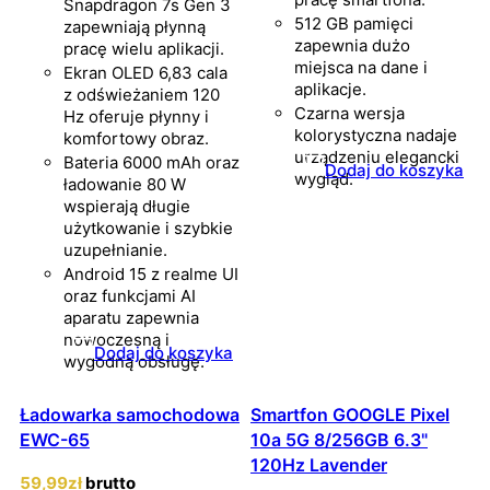
Snapdragon 7s Gen 3
512 GB pamięci
zapewniają płynną
zapewnia dużo
pracę wielu aplikacji.
miejsca na dane i
Ekran OLED 6,83 cala
aplikacje.
z odświeżaniem 120
Czarna wersja
Hz oferuje płynny i
kolorystyczna nadaje
komfortowy obraz.
urządzeniu elegancki
Bateria 6000 mAh oraz
Dodaj do koszyka
wygląd.
ładowanie 80 W
wspierają długie
użytkowanie i szybkie
uzupełnianie.
Android 15 z realme UI
oraz funkcjami AI
aparatu zapewnia
nowoczesną i
Dodaj do koszyka
wygodną obsługę.
Ładowarka samochodowa
Smartfon GOOGLE Pixel
EWC-65
10a 5G 8/256GB 6.3"
120Hz Lavender
59
,99
zł
brutto