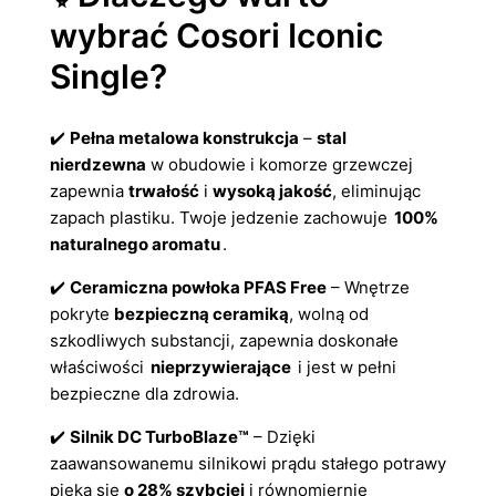
wybrać Cosori Iconic
Single?
✔️
Pełna metalowa konstrukcja
–
stal
nierdzewna
w obudowie i komorze grzewczej
zapewnia
trwałość
i
wysoką jakość
, eliminując
zapach plastiku. Twoje jedzenie zachowuje
100%
naturalnego aromatu
.
✔️
Ceramiczna powłoka PFAS Free
– Wnętrze
pokryte
bezpieczną ceramiką
, wolną od
szkodliwych substancji, zapewnia doskonałe
właściwości
nieprzywierające
i jest w pełni
bezpieczne dla zdrowia.
✔️
Silnik DC TurboBlaze™
– Dzięki
zaawansowanemu silnikowi prądu stałego potrawy
pieką się
o 28% szybciej
i równomiernie