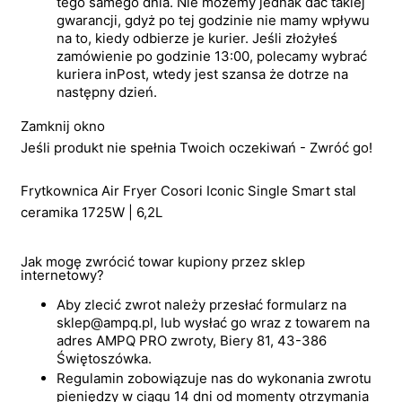
tego samego dnia. Nie możemy jednak dać takiej
gwarancji, gdyż po tej godzinie nie mamy wpływu
na to, kiedy odbierze je kurier. Jeśli złożyłeś
zamówienie po godzinie 13:00, polecamy wybrać
kuriera inPost, wtedy jest szansa że dotrze na
następny dzień.
Zamknij okno
Jeśli produkt nie spełnia Twoich oczekiwań - Zwróć go!
Frytkownica Air Fryer Cosori Iconic Single Smart stal
ceramika 1725W | 6,2L
Jak mogę zwrócić towar kupiony przez sklep
internetowy?
Aby zlecić zwrot należy przesłać formularz na
sklep@ampq.pl, lub wysłać go wraz z towarem na
adres AMPQ PRO zwroty, Biery 81, 43-386
Świętoszówka.
Regulamin zobowiązuje nas do wykonania zwrotu
pieniędzy w ciągu 14 dni od momenty otrzymania