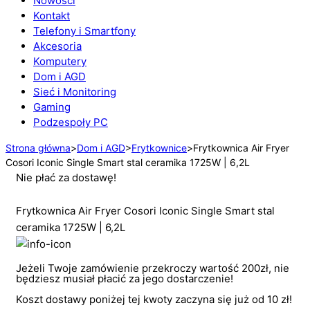
Nowości
Kontakt
Telefony i Smartfony
Akcesoria
Komputery
Dom i AGD
Sieć i Monitoring
Gaming
Podzespoły PC
Strona główna
>
Dom i AGD
>
Frytkownice
>
Frytkownica Air Fryer
Cosori Iconic Single Smart stal ceramika 1725W | 6,2L
Nie płać za dostawę!
Frytkownica Air Fryer Cosori Iconic Single Smart stal
ceramika 1725W | 6,2L
Jeżeli Twoje zamówienie przekroczy wartość 200zł, nie
będziesz musiał płacić za jego dostarczenie!
Koszt dostawy poniżej tej kwoty zaczyna się już od 10 zł!