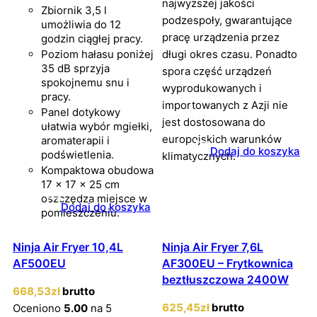
najwyższej jakości
Zbiornik 3,5 l
podzespoły, gwarantujące
umożliwia do 12
pracę urządzenia przez
godzin ciągłej pracy.
Poziom hałasu poniżej
długi okres czasu. Ponadto
35 dB sprzyja
spora część urządzeń
spokojnemu snu i
wyprodukowanych i
pracy.
importowanych z Azji nie
Panel dotykowy
jest dostosowana do
ułatwia wybór mgiełki,
europejskich warunków
aromaterapii i
Dodaj do koszyka
podświetlenia.
klimatycznych.
Kompaktowa obudowa
17 × 17 × 25 cm
oszczędza miejsce w
Dodaj do koszyka
pomieszczeniu.
Ninja Air Fryer 10,4L
Ninja Air Fryer 7,6L
AF500EU
AF300EU – Frytkownica
beztłuszczowa 2400W
668
,53
zł
brutto
625
,45
zł
brutto
Oceniono
5.00
na 5