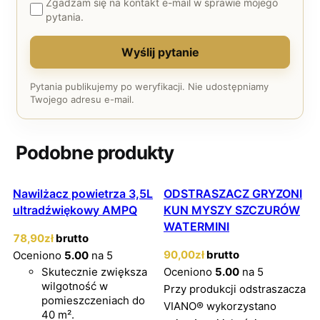
Zgadzam się na kontakt e-mail w sprawie mojego
pytania.
Wyślij pytanie
Pytania publikujemy po weryfikacji. Nie udostępniamy
Twojego adresu e-mail.
Podobne produkty
Nawilżacz powietrza 3,5L
ODSTRASZACZ GRYZONI
ultradźwiękowy AMPQ
KUN MYSZY SZCZURÓW
WATERMINI
78
,90
zł
brutto
90
,00
zł
brutto
Oceniono
5.00
na 5
Skutecznie zwiększa
Oceniono
5.00
na 5
wilgotność w
Przy produkcji odstraszacza
pomieszczeniach do
VIANO® wykorzystano
40 m².