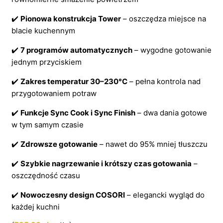
✔️
Pionowa konstrukcja Tower
– oszczędza miejsce na
blacie kuchennym
✔️
7 programów automatycznych
– wygodne gotowanie
jednym przyciskiem
✔️
Zakres temperatur 30–230°C
– pełna kontrola nad
przygotowaniem potraw
✔️
Funkcje Sync Cook i Sync Finish
– dwa dania gotowe
w tym samym czasie
✔️
Zdrowsze gotowanie
– nawet do 95% mniej tłuszczu
✔️
Szybkie nagrzewanie i krótszy czas gotowania
–
oszczędność czasu
✔️
Nowoczesny design COSORI
– elegancki wygląd do
każdej kuchni