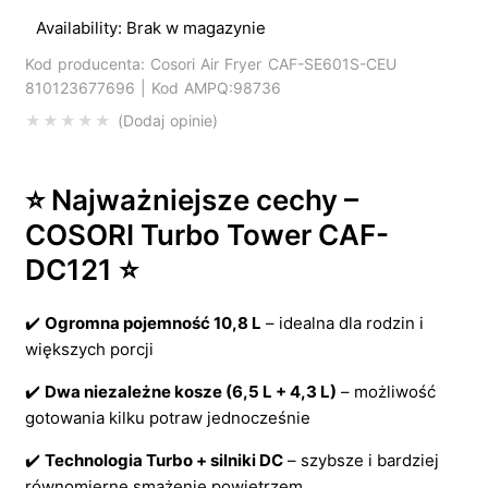
Availability:
Brak w magazynie
Kod producenta: Cosori Air Fryer CAF-SE601S-CEU
810123677696 | Kod AMPQ:98736
Dodaj opinie
⭐ Najważniejsze cechy –
COSORI Turbo Tower CAF-
DC121 ⭐
✔️
Ogromna pojemność 10,8 L
– idealna dla rodzin i
większych porcji
✔️
Dwa niezależne kosze (6,5 L + 4,3 L)
– możliwość
gotowania kilku potraw jednocześnie
✔️
Technologia Turbo + silniki DC
– szybsze i bardziej
równomierne smażenie powietrzem