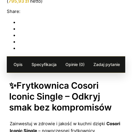
(
795,93
zł
netto)
Share:
Opis
Specyfikacja
Opinie (0)
Zadaj pytanie
✨Frytkownica Cosori
Iconic Single – Odkryj
smak bez kompromisów
Zainwestuj w zdrowie i jakość w kuchni dzięki
Cosori
Iconic Single
– nowoczesnej frytkownicy