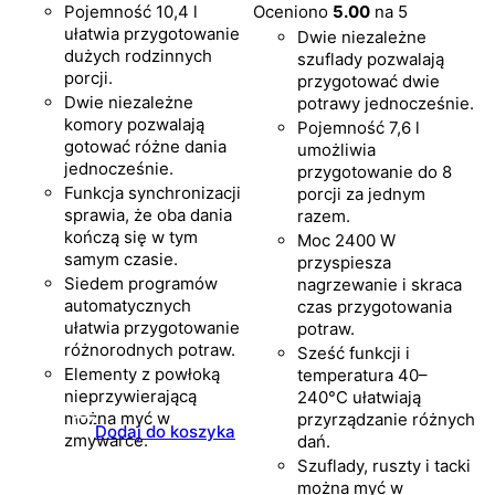
Pojemność 10,4 l
Oceniono
5.00
na 5
ułatwia przygotowanie
Dwie niezależne
dużych rodzinnych
szuflady pozwalają
porcji.
przygotować dwie
Dwie niezależne
potrawy jednocześnie.
komory pozwalają
Pojemność 7,6 l
gotować różne dania
umożliwia
jednocześnie.
przygotowanie do 8
Funkcja synchronizacji
porcji za jednym
sprawia, że oba dania
razem.
kończą się w tym
Moc 2400 W
samym czasie.
przyspiesza
Siedem programów
nagrzewanie i skraca
automatycznych
czas przygotowania
ułatwia przygotowanie
potraw.
różnorodnych potraw.
Sześć funkcji i
Elementy z powłoką
temperatura 40–
nieprzywierającą
240°C ułatwiają
można myć w
przyrządzanie różnych
Dodaj do koszyka
zmywarce.
dań.
Szuflady, ruszty i tacki
można myć w