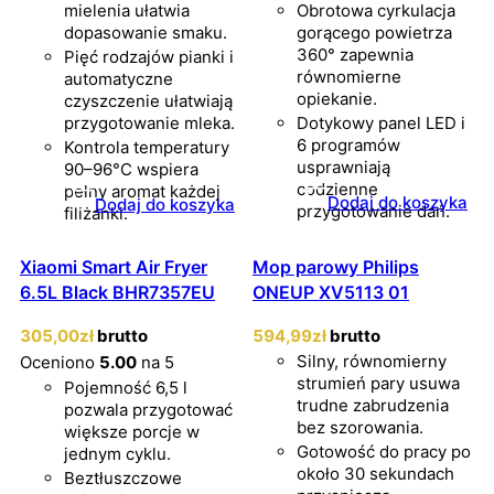
mielenia ułatwia
Obrotowa cyrkulacja
dopasowanie smaku.
gorącego powietrza
360° zapewnia
Pięć rodzajów pianki i
równomierne
automatyczne
opiekanie.
czyszczenie ułatwiają
przygotowanie mleka.
Dotykowy panel LED i
6 programów
Kontrola temperatury
usprawniają
90–96°C wspiera
codzienne
pełny aromat każdej
Dodaj do koszyka
Dodaj do koszyka
przygotowanie dań.
filiżanki.
Xiaomi Smart Air Fryer
Mop parowy Philips
6.5L Black BHR7357EU
ONEUP XV5113 01
305
,00
zł
brutto
594
,99
zł
brutto
Silny, równomierny
Oceniono
5.00
na 5
strumień pary usuwa
Pojemność 6,5 l
trudne zabrudzenia
pozwala przygotować
bez szorowania.
większe porcje w
Gotowość do pracy po
jednym cyklu.
około 30 sekundach
Beztłuszczowe