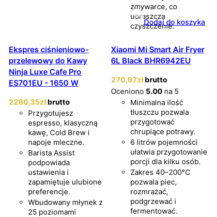
zmywarce, co
upraszcza
Dodaj do koszyka
czyszczenie.
Ekspres ciśnieniowo-
Xiaomi Mi Smart Air Fryer
przelewowy do Kawy
6L Black BHR6942EU
Ninja Luxe Cafe Pro
270
,97
zł
brutto
ES701EU - 1650 W
Oceniono
5.00
na 5
2280
,35
zł
brutto
Minimalna ilość
tłuszczu pozwala
Przygotujesz
przygotować
espresso, klasyczną
chrupiące potrawy.
kawę, Cold Brew i
napoje mleczne.
6 litrów pojemności
ułatwia przygotowanie
Barista Assist
porcji dla kilku osób.
podpowiada
ustawienia i
Zakres 40–200°C
zapamiętuje ulubione
pozwala piec,
preferencje.
rozmrażać,
podgrzewać i
Wbudowany młynek z
fermentować.
25 poziomami