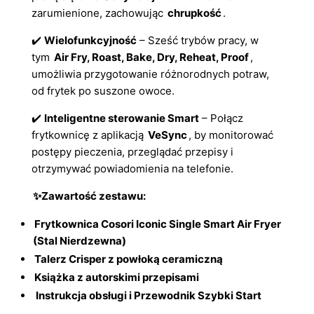
zarumienione, zachowując
chrupkość
.
✔️
Wielofunkcyjność
– Sześć trybów pracy, w
tym
Air Fry, Roast, Bake, Dry, Reheat, Proof
,
umożliwia przygotowanie różnorodnych potraw,
od frytek po suszone owoce.
✔️
Inteligentne sterowanie Smart
– Połącz
frytkownicę z aplikacją
VeSync
, by monitorować
postępy pieczenia, przeglądać przepisy i
otrzymywać powiadomienia na telefonie.
✨Zawartość zestawu:
Frytkownica Cosori Iconic Single Smart Air Fryer
(Stal Nierdzewna)
Talerz Crisper z powłoką ceramiczną
Książka z autorskimi przepisami
Instrukcja obsługi i Przewodnik Szybki Start