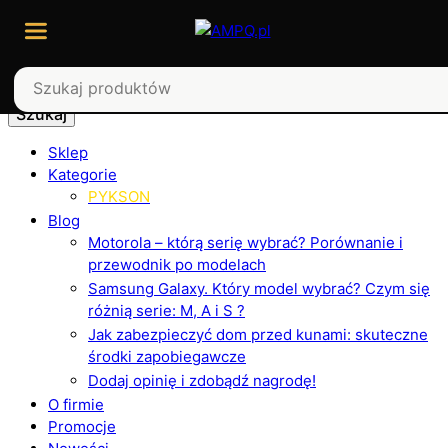
Szukaj
Sklep
Kategorie
PYKSON
Blog
Motorola – którą serię wybrać? Porównanie i
przewodnik po modelach
Samsung Galaxy. Który model wybrać? Czym się
różnią serie: M, A i S ?
Jak zabezpieczyć dom przed kunami: skuteczne
środki zapobiegawcze
Dodaj opinię i zdobądź nagrodę!
O firmie
Promocje