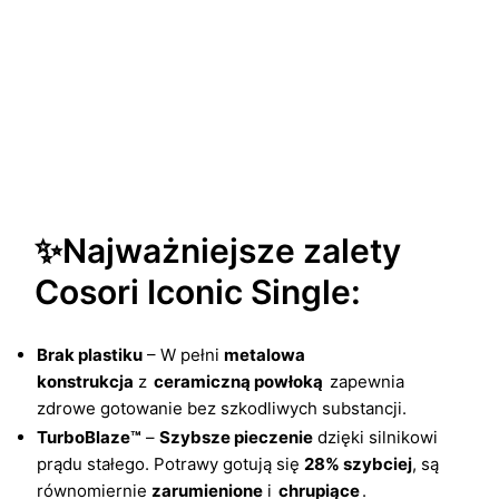
✨Najważniejsze zalety
Cosori Iconic Single:
Brak plastiku
– W pełni
metalowa
konstrukcja
z
ceramiczną powłoką
zapewnia
zdrowe gotowanie bez szkodliwych substancji.
TurboBlaze™
–
Szybsze pieczenie
dzięki silnikowi
prądu stałego. Potrawy gotują się
28% szybciej
, są
równomiernie
zarumienione
i
chrupiące
.