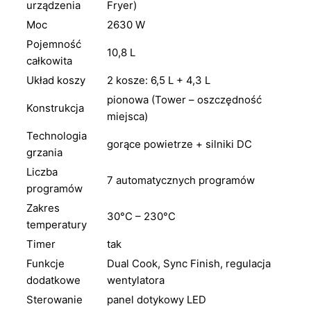
urządzenia
Fryer)
Moc
2630 W
Pojemność
10,8 L
całkowita
Układ koszy
2 kosze: 6,5 L + 4,3 L
pionowa (Tower – oszczędność
Konstrukcja
miejsca)
Technologia
gorące powietrze + silniki DC
grzania
Liczba
7 automatycznych programów
programów
Zakres
30°C – 230°C
temperatury
Timer
tak
Funkcje
Dual Cook, Sync Finish, regulacja
dodatkowe
wentylatora
Sterowanie
panel dotykowy LED