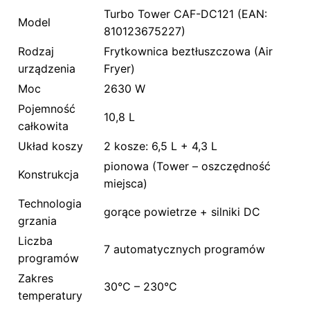
Turbo Tower CAF-DC121 (EAN:
Model
810123675227)
Rodzaj
Frytkownica beztłuszczowa (Air
urządzenia
Fryer)
Moc
2630 W
Pojemność
10,8 L
całkowita
Układ koszy
2 kosze: 6,5 L + 4,3 L
pionowa (Tower – oszczędność
Konstrukcja
miejsca)
Technologia
gorące powietrze + silniki DC
grzania
Liczba
7 automatycznych programów
programów
Zakres
30°C – 230°C
temperatury