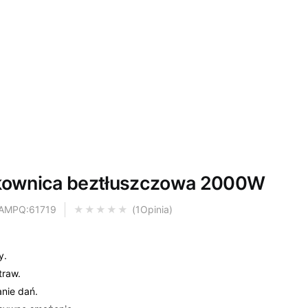
ytkownica beztłuszczowa 2000W
 AMPQ:61719
1
Opinia
Oceniony
5.00
na 5 na
y.
traw.
nie dań.