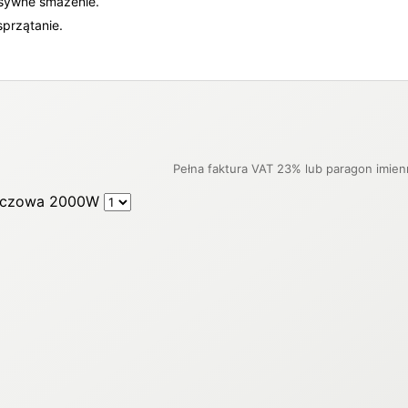
nsywne smażenie.
sprzątanie.
uszczowa 2000W