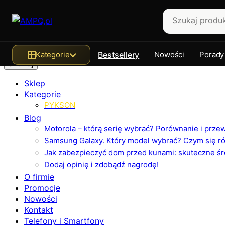
Szukaj
Kategorie
Bestsellery
Nowości
Porady
Sklep
Kategorie
PYKSON
Blog
Motorola – którą serię wybrać? Porównanie i prz
Samsung Galaxy. Który model wybrać? Czym się różn
Jak zabezpieczyć dom przed kunami: skuteczne ś
Dodaj opinię i zdobądź nagrodę!
O firmie
Promocje
Nowości
Kontakt
Telefony i Smartfony