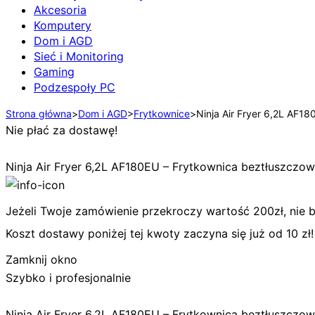
Akcesoria
Komputery
Dom i AGD
Sieć i Monitoring
Gaming
Podzespoły PC
Strona główna
>
Dom i AGD
>
Frytkownice
>
Ninja Air Fryer 6,2L AF
Nie płać za dostawę!
Ninja Air Fryer 6,2L AF180EU – Frytkownica beztłuszcz
Jeżeli Twoje zamówienie przekroczy wartość 200zł, nie bę
Koszt dostawy poniżej tej kwoty zaczyna się już od 10 zł!
Zamknij okno
Szybko i profesjonalnie
Ninja Air Fryer 6,2L AF180EU – Frytkownica beztłuszcz