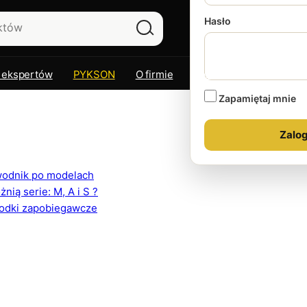
Hasło
 ekspertów
PYKSON
O firmie
Kontakt
Zapamiętaj mnie
ewodnik po modelach
ią serie: M, A i S ?
rodki zapobiegawcze