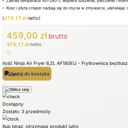
Zakres temperatur 40–240°C wspiera suszenie, pieczenie i inte
Kosz i płyta crisper nadają się do mycia w zmywarce, ułatwiając 
(
373,17
zł
netto)
459,00
zł
brutto
373,17
zł
netto
ilość Ninja Air Fryer 6,2L AF180EU - Frytkownica beztł
Dodaj do koszyka
Dostępny
Zostało: 3 przedmioty
Kup teraz, otrzymasz produkt jutro