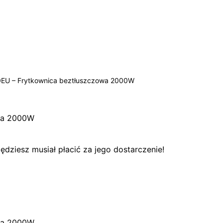
180EU – Frytkownica beztłuszczowa 2000W
owa 2000W
dziesz musiał płacić za jego dostarczenie!
owa 2000W