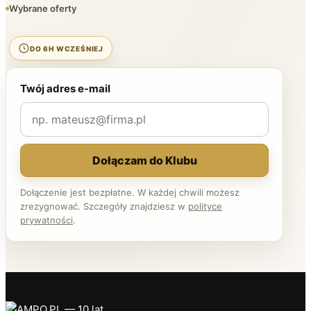
Wybrane oferty
DO 6H WCZEŚNIEJ
Twój adres e-mail
Dołączam do Klubu
Dołączenie jest bezpłatne. W każdej chwili możesz
zrezygnować. Szczegóły znajdziesz w
polityce
prywatności
.