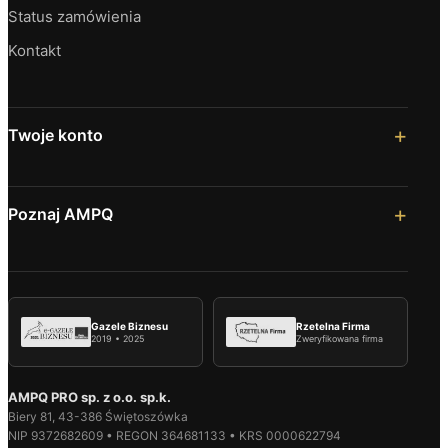
Status zamówienia
Kontakt
Twoje konto
Poznaj AMPQ
Gazele Biznesu
Rzetelna Firma
2019 • 2025
Zweryfikowana firma
AMPQ PRO sp. z o.o. sp.k.
Biery 81, 43-386 Świętoszówka
NIP 9372682609 • REGON 364681133 • KRS 0000622794