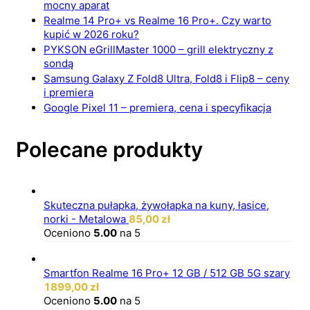
mocny aparat
Realme 14 Pro+ vs Realme 16 Pro+. Czy warto
kupić w 2026 roku?
PYKSON eGrillMaster 1000 – grill elektryczny z
sondą
Samsung Galaxy Z Fold8 Ultra, Fold8 i Flip8 – ceny
i premiera
Google Pixel 11 – premiera, cena i specyfikacja
Polecane produkty
Skuteczna pułapka, żywołapka na kuny, łasice,
norki - Metalowa
85,00
zł
Oceniono
5.00
na 5
Smartfon Realme 16 Pro+ 12 GB / 512 GB 5G szary
1899,00
zł
Oceniono
5.00
na 5