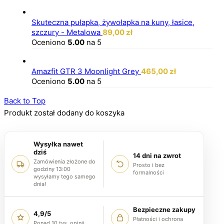
Skuteczna pułapka, żywołapka na kuny, łasice,
szczury - Metalowa
89,00
zł
Oceniono
5.00
na 5
Amazfit GTR 3 Moonlight Grey
465,00
zł
Oceniono
5.00
na 5
Back to Top
Produkt został dodany do koszyka
Wysyłka nawet
dziś
14 dni na zwrot
Zamówienia złożone do
Prosto i bez
godziny 13:00
formalności
wysyłamy tego samego
dnia!
Bezpieczne zakupy
4,9/5
Płatności i ochrona
Ponad 10 tys. opinii