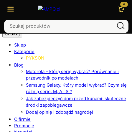
0
Szukaj
Sklep
Kategorie
PYKSON
Blog
Motorola – którą serię wybrać? Porównanie i
przewodnik po modelach
Samsung Galaxy. Który model wybrać? Czym się
różnią serie: M, A i S ?
Jak zabezpieczyć dom przed kunami: skuteczne
środki zapobiegawcze
Dodaj opinię i zdobądź nagrodę!
O firmie
Promocje