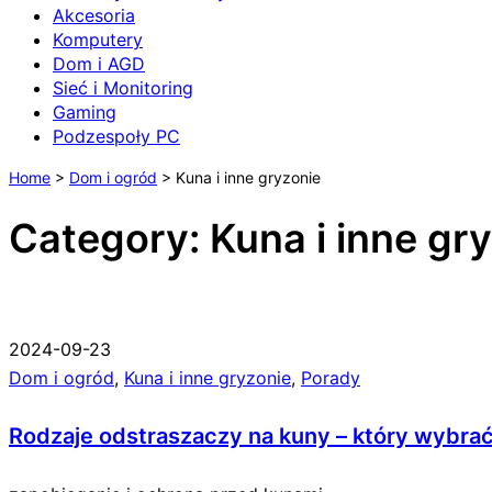
Akcesoria
Komputery
Dom i AGD
Sieć i Monitoring
Gaming
Podzespoły PC
Home
>
Dom i ogród
>
Kuna i inne gryzonie
Category: Kuna i inne gr
2024-09-23
Dom i ogród
,
Kuna i inne gryzonie
,
Porady
Rodzaje odstraszaczy na kuny – który wybra