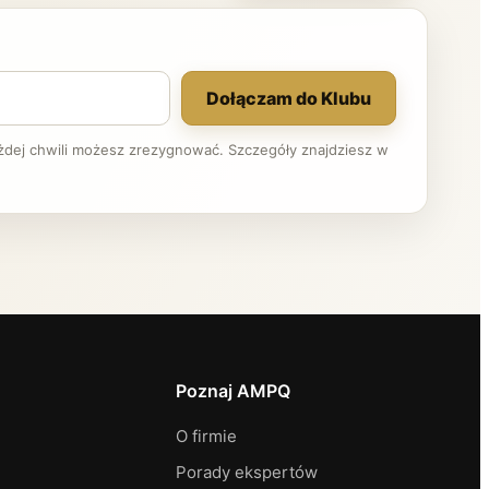
Dołączam do Klubu
ażdej chwili możesz zrezygnować. Szczegóły znajdziesz w
Poznaj AMPQ
O firmie
Porady ekspertów