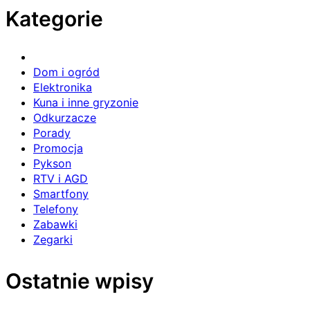
Kategorie
Dom i ogród
Elektronika
Kuna i inne gryzonie
Odkurzacze
Porady
Promocja
Pykson
RTV i AGD
Smartfony
Telefony
Zabawki
Zegarki
Ostatnie wpisy