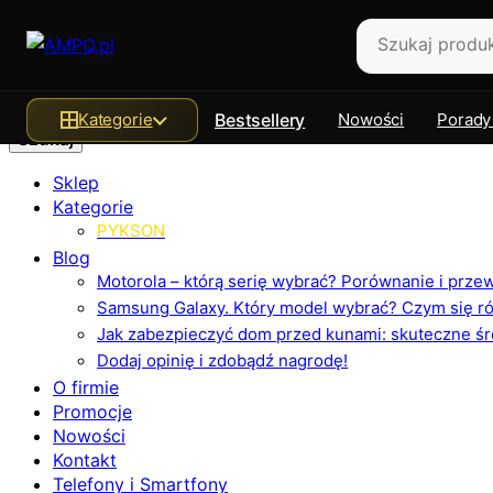
Szukaj
Kategorie
Bestsellery
Nowości
Porady
Sklep
Kategorie
PYKSON
Blog
Motorola – którą serię wybrać? Porównanie i prz
Samsung Galaxy. Który model wybrać? Czym się różn
Jak zabezpieczyć dom przed kunami: skuteczne ś
Dodaj opinię i zdobądź nagrodę!
O firmie
Promocje
Nowości
Kontakt
Telefony i Smartfony