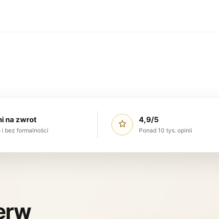
ni na zwrot
4,9/5
 i bez formalności
Ponad 10 tys. opinii
ierw