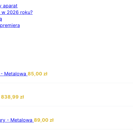
y aparat
ć w 2026 roku?
ą
 premiera
i - Metalowa
85,00
zł
1838,99
zł
zury - Metalowa
89,00
zł