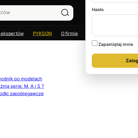
Hasło
 ekspertów
PYKSON
O firmie
Kontakt
Zapamiętaj mnie
ewodnik po modelach
ią serie: M, A i S ?
rodki zapobiegawcze