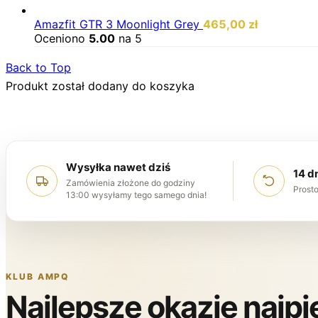
Amazfit GTR 3 Moonlight Grey
465,00
zł
Oceniono
5.00
na 5
Back to Top
Produkt został dodany do koszyka
Wysyłka nawet dziś
14 d
Zamówienia złożone do godziny
Prosto
13:00 wysyłamy tego samego dnia!
KLUB AMPQ
Najlepsze okazje najp