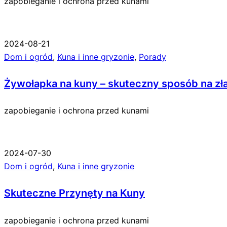
zapobieganie i ochrona przed kunami
2024-08-21
Dom i ogród
,
Kuna i inne gryzonie
,
Porady
Żywołapka na kuny – skuteczny sposób na zł
zapobieganie i ochrona przed kunami
2024-07-30
Dom i ogród
,
Kuna i inne gryzonie
Skuteczne Przynęty na Kuny
zapobieganie i ochrona przed kunami