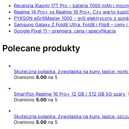
Recenzja Xiaomi 17T Pro – bateria 7000 mAh i mocn
Realme 14 Pro+ vs Realme 16 Pro+. Czy warto kupi
PYKSON eGrillMaster 1000 – grill elektryczny z sond
Samsung Galaxy Z Fold8 Ultra, Fold8 i Flip8 – ceny i
Google Pixel 11 – premiera, cena i specyfikacja
Polecane produkty
Skuteczna pułapka, żywołapka na kuny, łasice, nork
Oceniono
5.00
na 5
Smartfon Realme 16 Pro+ 12 GB / 512 GB 5G szary
Oceniono
5.00
na 5
Skuteczna pułapka, żywołapka na kuny, łasice, szc
Oceniono
5.00
na 5