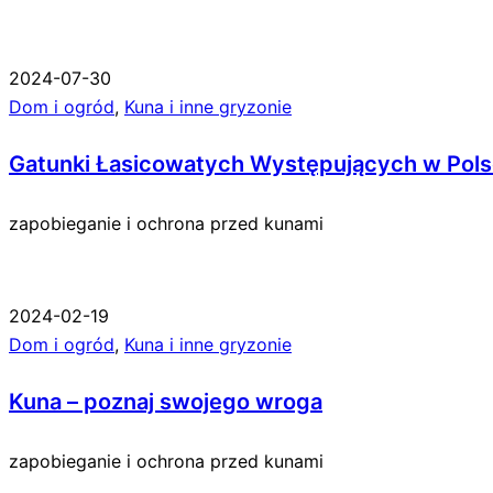
2024-07-30
Dom i ogród
,
Kuna i inne gryzonie
Gatunki Łasicowatych Występujących w Pol
zapobieganie i ochrona przed kunami
2024-02-19
Dom i ogród
,
Kuna i inne gryzonie
Kuna – poznaj swojego wroga
zapobieganie i ochrona przed kunami