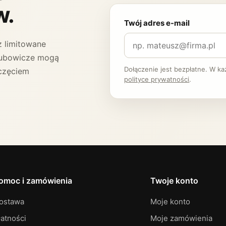
w.
Twój adres e-mail
 limitowane
 Klubowicze mogą
Dołączenie jest bezpłatne. W k
częciem
polityce prywatności
.
omoc i zamówienia
Twoje konto
ostawa
Moje konto
łatności
Moje zamówienia