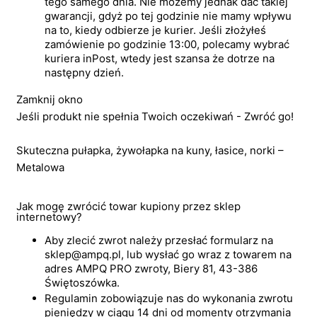
tego samego dnia. Nie możemy jednak dać takiej
gwarancji, gdyż po tej godzinie nie mamy wpływu
na to, kiedy odbierze je kurier. Jeśli złożyłeś
zamówienie po godzinie 13:00, polecamy wybrać
kuriera inPost, wtedy jest szansa że dotrze na
następny dzień.
Zamknij okno
Jeśli produkt nie spełnia Twoich oczekiwań - Zwróć go!
Skuteczna pułapka, żywołapka na kuny, łasice, norki –
Metalowa
Jak mogę zwrócić towar kupiony przez sklep
internetowy?
Aby zlecić zwrot należy przesłać formularz na
sklep@ampq.pl, lub wysłać go wraz z towarem na
adres AMPQ PRO zwroty, Biery 81, 43-386
Świętoszówka.
Regulamin zobowiązuje nas do wykonania zwrotu
pieniędzy w ciągu 14 dni od momenty otrzymania