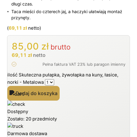
długi czas.
Taca mieści do czterech jaj, a haczyki ułatwiają montaż
przynęty.
(
69,11
zł
netto)
85,00
zł
brutto
69,11
zł
netto
ilość Skuteczna pułapka, żywołapka na kuny, łasice,
norki - Metalowa
Dodaj do koszyka
Dostępny
Zostało: 20 przedmioty
Darmowa dostawa