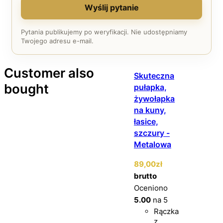
Wyślij pytanie
Pytania publikujemy po weryfikacji. Nie udostępniamy
Twojego adresu e-mail.
Customer also
Skuteczna
bought
pułapka,
żywołapka
na kuny,
łasice,
szczury -
Metalowa
89
,00
zł
brutto
Oceniono
5.00
na 5
Rączka
z