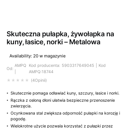
Skuteczna pułapka, żywołapka na
kuny, łasice, norki – Metalowa
Availability:
20 w magazynie
AMPQ
Kod producenta: 5903317649045 | Kod
Od:
|
AMPQ:18744
4
Opinii
Oceniony
5.00
na 5 na podstawi
Skutecznie pomaga odławiać kuny, szczury, łasice i norki.
Rączka z osłoną dłoni ułatwia bezpieczne przenoszenie
zwierzęcia.
Ocynkowana stal zwiększa odporność pułapki na korozję i
pogodę.
Wielokrotne użycie pozwala korzystać z pułapki przez