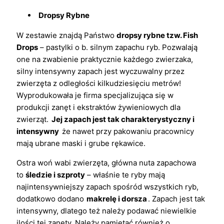
Dropsy Rybne
W zestawie znajdą Państwo
dropsy rybne tzw. Fish
Drops
– pastylki o b. silnym zapachu ryb. Pozwalają
one na zwabienie praktycznie każdego zwierzaka,
silny intensywny zapach jest wyczuwalny przez
zwierzęta z odległości kilkudziesięciu metrów!
Wyprodukowała je firma specjalizująca się w
produkcji zanęt i ekstraktów żywieniowych dla
zwierząt.
Jej zapach jest tak charakterystyczny i
intensywny
że nawet przy pakowaniu pracownicy
mają ubrane maski i grube rękawice.
Ostra woń wabi zwierzęta, główna nuta zapachowa
to
śledzie i szproty
– właśnie te ryby mają
najintensywniejszy zapach spośród wszystkich ryb,
dodatkowo dodano
makrelę i dorsza
. Zapach jest tak
intensywny, dlatego też należy podawać niewielkie
ilości tej zanęty. Należy pamiętać również o