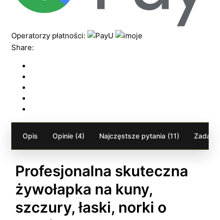
Operatorzy płatności:
Share:
Opis
Opinie (4)
Najczęstsze pytania (11)
Zadaj p
Profesjonalna skuteczna
żywołapka na kuny,
szczury, łaski, norki o