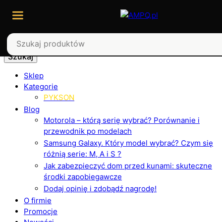
Szukaj
Sklep
Kategorie
PYKSON
Blog
Motorola – którą serię wybrać? Porównanie i
przewodnik po modelach
Samsung Galaxy. Który model wybrać? Czym się
różnią serie: M, A i S ?
Jak zabezpieczyć dom przed kunami: skuteczne
środki zapobiegawcze
Dodaj opinię i zdobądź nagrodę!
O firmie
Promocje