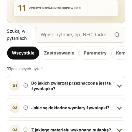
11
ZWERYFIKOWANYCH ODPOWIEDZI
Szukaj w
pytaniach
Wszystkie
Zastosowanie
Parametry
Konstr
11
pasujących pytań
Do jakich zwierząt przeznaczona jest ta
01
żywołapka?
Jakie są dokładne wymiary żywołapki?
02
Z jakiego materiału wykonano pułapkę?
03