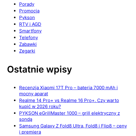
Porady
Promocja
Pykson
RTV i AGD
Smartfony
Telefony
Zabawki
Zegarki
Ostatnie wpisy
Recenzja Xiaomi 17T Pro – bateria 7000 mAh i
mocny aparat
Realme 14 Pro+ vs Realme 16 Pro+. Czy warto
kupić w 2026 roku?
PYKSON eGrillMaster 1000 – grill elektryczny z
sondą
Samsung Galaxy Z Fold8 Ultra, Fold8 i Flip8 – ceny
i premiera