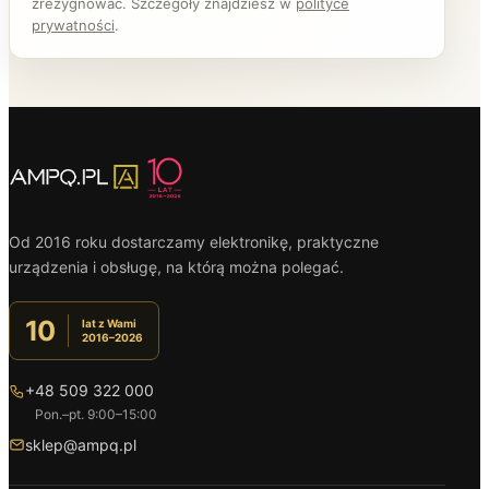
zrezygnować. Szczegóły znajdziesz w
polityce
prywatności
.
Od 2016 roku dostarczamy elektronikę, praktyczne
urządzenia i obsługę, na którą można polegać.
10
lat z Wami
2016–2026
+48 509 322 000
Pon.–pt. 9:00–15:00
sklep@ampq.pl