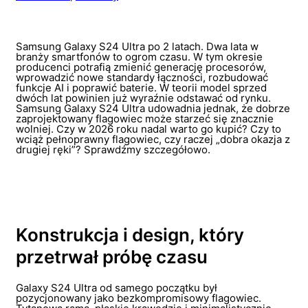
Samsung Galaxy S24 Ultra po 2 latach. Dwa lata w
branży smartfonów to ogrom czasu. W tym okresie
producenci potrafią zmienić generację procesorów,
wprowadzić nowe standardy łączności, rozbudować
funkcje AI i poprawić baterie. W teorii model sprzed
dwóch lat powinien już wyraźnie odstawać od rynku.
Samsung Galaxy S24 Ultra udowadnia jednak, że dobrze
zaprojektowany flagowiec może starzeć się znacznie
wolniej. Czy w 2026 roku nadal warto go kupić? Czy to
wciąż pełnoprawny flagowiec, czy raczej „dobra okazja z
drugiej ręki”? Sprawdźmy szczegółowo.
Konstrukcja i design, który
przetrwał próbę czasu
Galaxy S24 Ultra od samego początku był
pozycjonowany jako bezkompromisowy flagowiec.