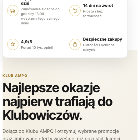
dziś
14 dni na zwrot
Zamówienia złożone do
Prosto i bez
godziny 13:00
formalności
wysyłamy tego samego
dnia!
Bezpieczne zakupy
4,9/5
Płatności i ochrona
Ponad 10 tys. opinii
danych
KLUB AMPQ
Najlepsze okazje
najpierw trafiają do
Klubowiczów.
Dołącz do Klubu AMPQ i otrzymuj wybrane promocje
oraz limitowane oferty wcześniej niż pozostali klienci.