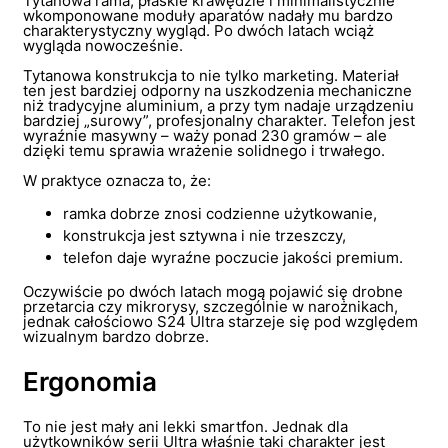
Tytanowa rama, płaskie krawędzie i minimalistycznie
wkomponowane moduły aparatów nadały mu bardzo
charakterystyczny wygląd. Po dwóch latach wciąż
wygląda nowocześnie.
Tytanowa konstrukcja to nie tylko marketing. Materiał
ten jest bardziej odporny na uszkodzenia mechaniczne
niż tradycyjne aluminium, a przy tym nadaje urządzeniu
bardziej „surowy”, profesjonalny charakter. Telefon jest
wyraźnie masywny – waży ponad 230 gramów – ale
dzięki temu sprawia wrażenie solidnego i trwałego.
W praktyce oznacza to, że:
ramka dobrze znosi codzienne użytkowanie,
konstrukcja jest sztywna i nie trzeszczy,
telefon daje wyraźne poczucie jakości premium.
Oczywiście po dwóch latach mogą pojawić się drobne
przetarcia czy mikrorysy, szczególnie w narożnikach,
jednak całościowo S24 Ultra starzeje się pod względem
wizualnym bardzo dobrze.
Ergonomia
To nie jest mały ani lekki smartfon. Jednak dla
użytkowników serii Ultra właśnie taki charakter jest