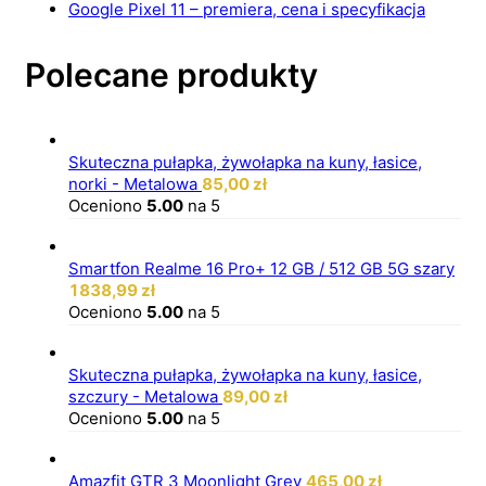
Google Pixel 11 – premiera, cena i specyfikacja
Polecane produkty
Skuteczna pułapka, żywołapka na kuny, łasice,
norki - Metalowa
85,00
zł
Oceniono
5.00
na 5
Smartfon Realme 16 Pro+ 12 GB / 512 GB 5G szary
1838,99
zł
Oceniono
5.00
na 5
Skuteczna pułapka, żywołapka na kuny, łasice,
szczury - Metalowa
89,00
zł
Oceniono
5.00
na 5
Amazfit GTR 3 Moonlight Grey
465,00
zł