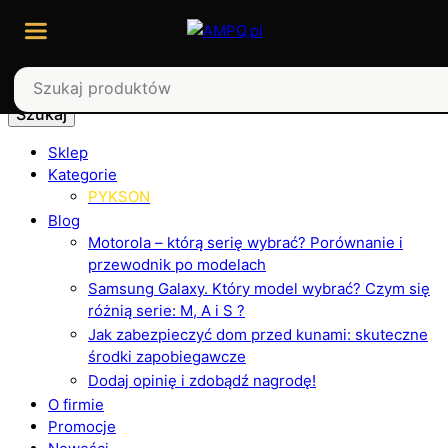
Szukaj
Sklep
Kategorie
PYKSON
Blog
Motorola – którą serię wybrać? Porównanie i
przewodnik po modelach
Samsung Galaxy. Który model wybrać? Czym się
różnią serie: M, A i S ?
Jak zabezpieczyć dom przed kunami: skuteczne
środki zapobiegawcze
Dodaj opinię i zdobądź nagrodę!
O firmie
Promocje