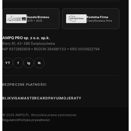
Gazele Biznesu
Rzetelna Firma
2019 • 2025
Zweryfikowana firma
AMPQ PRO sp. z o.o. sp.k.
Biery 81, 43-386 Świętoszówka
NIP 9372682609 • REGON 364681133 • KRS 0000622794
YT
f
ig
tk
BEZPIECZNE PŁATNOŚCI
BLIK
VISA
MASTERCARD
PAYU
IMOJE
RATY
© 2026 AMPQ.PL. Wszystkie prawa zastrzeżone.
Regulamin
Polityka prywatności