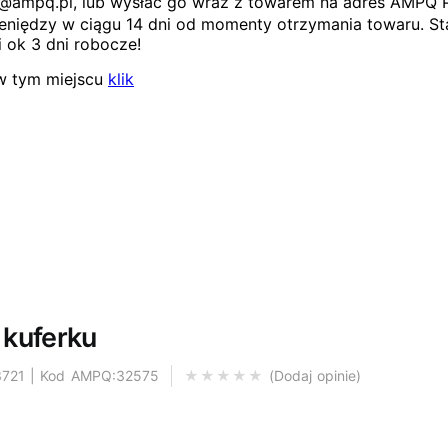
ep@ampq.pl, lub wysłać go wraz z towarem na adres AMPQ 
niędzy w ciągu 14 dni od momenty otrzymania towaru. Sta
 ok 3 dni robocze!
w tym miejscu
klik
 kuferku
3721 | Kod AMPQ:32575
Dodaj opinie