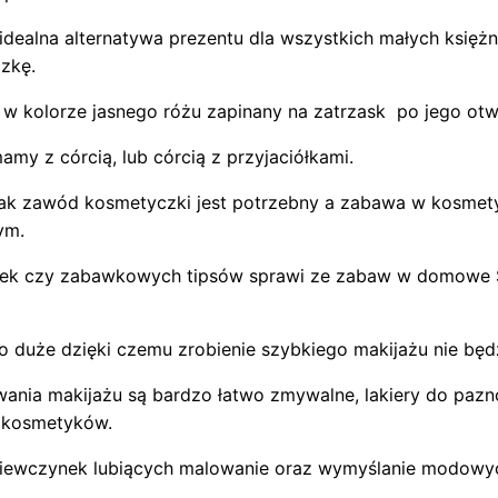
alna alternatywa prezentu dla wszystkich małych księżn
zkę.
kolorze jasnego różu zapinany na zatrzask po jego otwar
y z córcią, lub córcią z przyjaciółkami.
 jak zawód kosmetyczki jest potrzebny a zabawa w kosmet
ym.
adek czy zabawkowych tipsów sprawi ze zabaw w domowe S
 duże dzięki czemu zrobienie szybkiego makijażu nie będ
wania makijażu są bardzo łatwo zmywalne, lakiery do paz
 kosmetyków.
ziewczynek lubiących malowanie oraz wymyślanie modowy