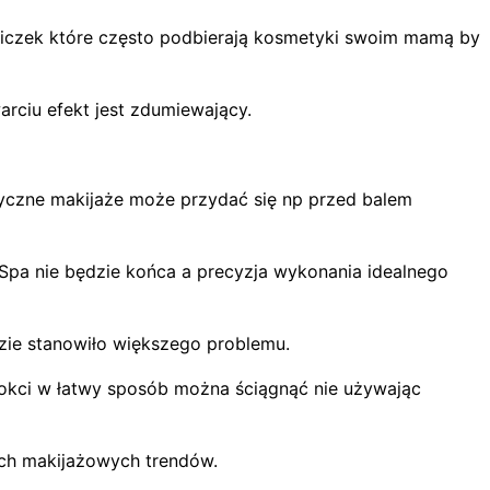
iczek które często podbierają kosmetyki swoim mamą by
ciu efekt jest zdumiewający.
yczne makijaże może przydać się np przed balem
pa nie będzie końca a precyzja wykonania idealnego
zie stanowiło większego problemu.
nokci w łatwy sposób można ściągnąć nie używając
ch makijażowych trendów.