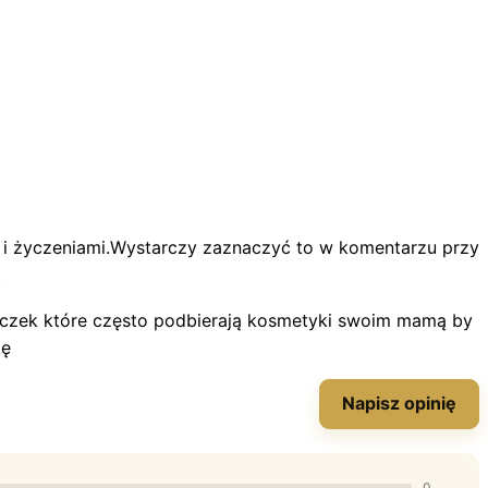
ą i życzeniami.Wystarczy zaznaczyć to w komentarzu przy
.
iczek które często podbierają kosmetyki swoim mamą by
kę
Napisz opinię
0