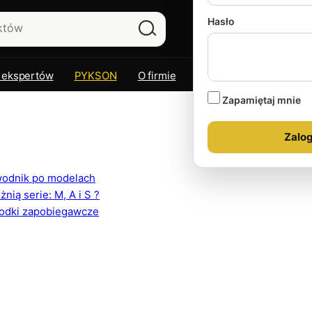
Hasło
 ekspertów
PYKSON
O firmie
Kontakt
Zapamiętaj mnie
ewodnik po modelach
ią serie: M, A i S ?
rodki zapobiegawcze