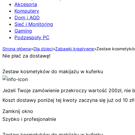
Akcesoria
Komputery
Dom i AGD
Sieć i Monitoring
Gaming
Podzespoły PC
Strona główna
>
Dla dzieci
>
Zabawki kreatywne
>
Zestaw kosmetyków
Nie płać za dostawę!
Zestaw kosmetyków do makijażu w kuferku
Jeżeli Twoje zamówienie przekroczy wartość 200zł, nie bę
Koszt dostawy poniżej tej kwoty zaczyna się już od 10 zł!
Zamknij okno
Szybko i profesjonalnie
Zestaw kosmetyków do makijażu w kuferku