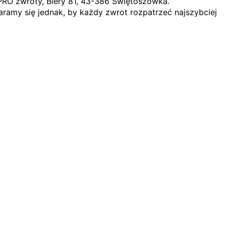
PRO zwroty, Biery 81, 43-386 Świętoszówka.
ramy się jednak, by każdy zwrot rozpatrzeć najszybciej