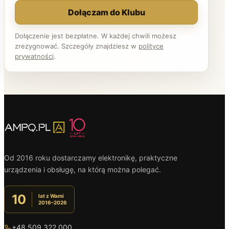
Dołączam do Klubu
Dołączenie jest bezpłatne. W każdej chwili możesz
zrezygnować. Szczegóły znajdziesz w
polityce
prywatności
.
Od 2016 roku dostarczamy elektronikę, praktyczne
urządzenia i obsługę, na którą można polegać.
10
lat z Wami
2016–2026
+48 509 322 000