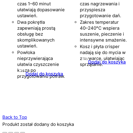
czas 1–60 minut
czas nagrzewania i
ułatwiają dopasowanie
przyspiesza
ustawień.
przygotowanie dań.
Dwa pokrętła
Zakres temperatur
zapewniają prostą
40–240°C wspiera
obsługę bez
suszenie, pieczenie i
skomplikowanych
intensywne smażenie.
ustawień.
Kosz i płyta crisper
Powłoka
nadają się do mycia w
nieprzywierająca
zmywarce, ułatwiając
Dodaj do koszyka
ułatwia czyszczenie
sprzątanie.
kosza po
Dodaj do koszyka
przygotowaniu potraw.
Back to Top
Produkt został dodany do koszyka