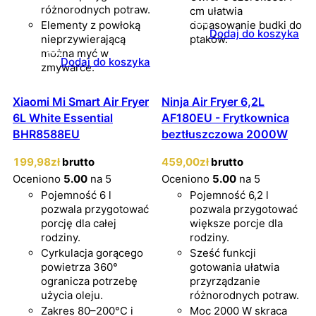
różnorodnych potraw.
cm ułatwia
Elementy z powłoką
dopasowanie budki do
Dodaj do koszyka
nieprzywierającą
ptaków.
można myć w
Dodaj do koszyka
zmywarce.
Xiaomi Mi Smart Air Fryer
Ninja Air Fryer 6,2L
6L White Essential
AF180EU - Frytkownica
BHR8588EU
beztłuszczowa 2000W
199
,98
zł
brutto
459
,00
zł
brutto
Oceniono
5.00
na 5
Oceniono
5.00
na 5
Pojemność 6 l
Pojemność 6,2 l
pozwala przygotować
pozwala przygotować
porcję dla całej
większe porcje dla
rodziny.
rodziny.
Cyrkulacja gorącego
Sześć funkcji
powietrza 360°
gotowania ułatwia
ogranicza potrzebę
przyrządzanie
użycia oleju.
różnorodnych potraw.
Zakres 80–200°C i
Moc 2000 W skraca