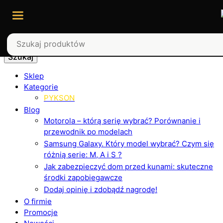
Szukaj
Sklep
Kategorie
PYKSON
Blog
Motorola – którą serię wybrać? Porównanie i
przewodnik po modelach
Samsung Galaxy. Który model wybrać? Czym się
różnią serie: M, A i S ?
Jak zabezpieczyć dom przed kunami: skuteczne
środki zapobiegawcze
Dodaj opinię i zdobądź nagrodę!
O firmie
Promocje