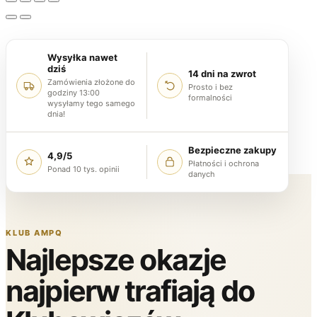
Wysyłka nawet
dziś
14 dni na zwrot
Zamówienia złożone do
Prosto i bez
godziny 13:00
formalności
wysyłamy tego samego
dnia!
Bezpieczne zakupy
4,9/5
Płatności i ochrona
Ponad 10 tys. opinii
danych
KLUB AMPQ
Najlepsze okazje
najpierw trafiają do