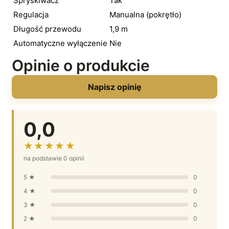
Spryskiwacz
Tak
Regulacja
Manualna (pokrętło)
Długość przewodu
1,9 m
Automatyczne wyłączenie
Nie
Opinie o produkcie
Napisz opinię
0,0
★★★★★
na podstawie 0 opinii
5 ★
0
4 ★
0
3 ★
0
2 ★
0