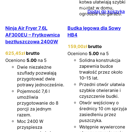
kotwa ułatwiają szybki
montaż w domu,
Dodaj do koszyka
ogrodzie lub garażu.
Ninja Air Fryer 7,6L
Budka lęgowa dla Sowy
AF300EU – Frytkownica
HB4
beztłuszczowa 2400W
159
,00
zł
brutto
625
,45
zł
brutto
Oceniono
5.00
na 5
Oceniono
5.00
na 5
Solidna konstrukcja
zapewnia budce
Dwie niezależne
trwałość przez około
szuflady pozwalają
10–15 lat.
przygotować dwie
Przedni otwór ułatwia
potrawy jednocześnie.
szybkie otwieranie i
Pojemność 7,6 l
czyszczenie budki.
umożliwia
Otwór wejściowy o
przygotowanie do 8
średnicy 10 cm sprzyja
porcji za jednym
zasiedleniu przez
razem.
puszczyka.
Moc 2400 W
Wstępnie wywiercone
przyspiesza