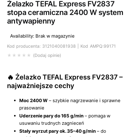
Żelazko TEFAL Express FV2837
stopa ceramiczna 2400 W system
antywapienny
Availability:
Brak w magazynie
Kod producenta: 3121040081938 | Kod AMPQ:99171
Dodaj opinie
🔥 Żelazko TEFAL Express FV2837 –
najważniejsze cechy
Moc 2400 W
– szybkie nagrzewanie i sprawne
prasowanie
Uderzenie pary do 165 g/min
– pomaga w
usuwaniu trudnych zagnieceń
Stały wyrzut pary ok. 35–40 g/min
– do