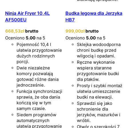
Ninja Air Fryer 10,4L
Budka lęgowa dla Jerzyka
AF500EU
HB7
668
,53
zł
brutto
999
,00
zł
brutto
Oceniono
5.00
na 5
Oceniono
5.00
na 5
Pojemność 10,4 l
Sklejka wodoodporna
ułatwia przygotowanie
chroni budkę przed
dużych rodzinnych
wilgocią i opadami.
porcji.
Ręczne wykonanie
Dwie niezależne
wspiera staranne
komory pozwalają
przygotowanie budki
gotować różne dania
dla ptaków.
jednocześnie.
Prosty i szybki montaż
Funkcja synchronizacji
ułatwia umieszczenie
sprawia, że oba dania
budki na elewacji.
kończą się w tym
Sprawdzi się jako
samym czasie.
schronienie dla
Siedem programów
jerzyków, mazurków i
automatycznych
wróbli.
ułatwia przygotowanie
Otwór o szerokości 7