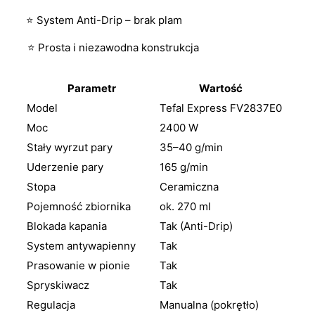
⭐ System Anti-Drip – brak plam
⭐ Prosta i niezawodna konstrukcja
Parametr
Wartość
Model
Tefal Express FV2837E0
Moc
2400 W
Stały wyrzut pary
35–40 g/min
Uderzenie pary
165 g/min
Stopa
Ceramiczna
Pojemność zbiornika
ok. 270 ml
Blokada kapania
Tak (Anti-Drip)
System antywapienny
Tak
Prasowanie w pionie
Tak
Spryskiwacz
Tak
Regulacja
Manualna (pokrętło)