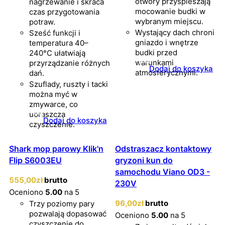
otwory przyspieszają
nagrzewanie i skraca
mocowanie budki w
czas przygotowania
wybranym miejscu.
potraw.
Wystający dach chroni
Sześć funkcji i
gniazdo i wnętrze
temperatura 40–
budki przed
240°C ułatwiają
warunkami
przyrządzanie różnych
Dodaj do koszyka
atmosferycznymi.
dań.
Szuflady, ruszty i tacki
można myć w
zmywarce, co
upraszcza
Dodaj do koszyka
czyszczenie.
Shark mop parowy Klik'n
Odstraszacz kontaktowy
Flip S6003EU
gryzoni kun do
samochodu Viano OD3 -
555
,00
zł
brutto
230V
Oceniono
5.00
na 5
96
,00
zł
brutto
Trzy poziomy pary
pozwalają dopasować
Oceniono
5.00
na 5
czyszczenie do