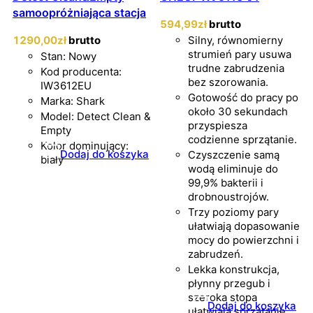
samoopróżniająca stacja
594
,99
zł
brutto
1290
,00
zł
brutto
Silny, równomierny
strumień pary usuwa
Stan: Nowy
trudne zabrudzenia
Kod producenta:
bez szorowania.
IW3612EU
Gotowość do pracy po
Marka: Shark
około 30 sekundach
Model: Detect Clean &
przyspiesza
Empty
codzienne sprzątanie.
Kolor dominujący:
Dodaj do koszyka
Czyszczenie samą
biały
wodą eliminuje do
99,9% bakterii i
drobnoustrojów.
Trzy poziomy pary
ułatwiają dopasowanie
mocy do powierzchni i
zabrudzeń.
Lekka konstrukcja,
płynny przegub i
szeroka stopa
Dodaj do koszyka
ułatwiają sprzątanie.