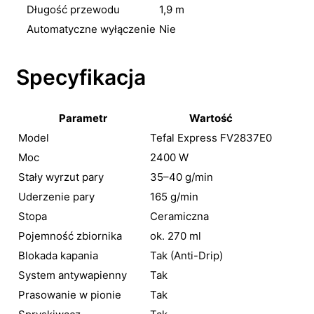
Długość przewodu
1,9 m
Automatyczne wyłączenie
Nie
Specyfikacja
Parametr
Wartość
Model
Tefal Express FV2837E0
Moc
2400 W
Stały wyrzut pary
35–40 g/min
Uderzenie pary
165 g/min
Stopa
Ceramiczna
Pojemność zbiornika
ok. 270 ml
Blokada kapania
Tak (Anti-Drip)
System antywapienny
Tak
Prasowanie w pionie
Tak