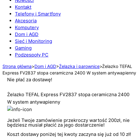
Nowości
Kontakt
Telefony i Smartfony
Akcesoria
Komputery
Dom i AGD
Sieć i Monitoring
Gaming
Podzespoły PC
Strona główna
>
Dom i AGD
>
Żelazka i parownice
>
Żelazko TEFAL
Express FV2837 stopa ceramiczna 2400 W system antywapienny
Nie płać za dostawę!
Żelazko TEFAL Express FV2837 stopa ceramiczna 2400
W system antywapienny
Jeżeli Twoje zamówienie przekroczy wartość 200zł, nie
będziesz musiał płacić za jego dostarczenie!
Koszt dostawy poniżej tej kwoty zaczyna się już od 10 zł!