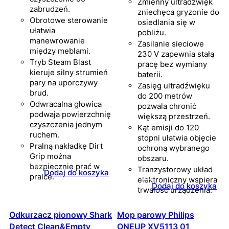
Zmienny ultradźwięk
zabrudzeń.
zniechęca gryzonie do
Obrotowe sterowanie
osiedlania się w
ułatwia
pobliżu.
manewrowanie
Zasilanie sieciowe
między meblami.
230 V zapewnia stałą
Tryb Steam Blast
pracę bez wymiany
kieruje silny strumień
baterii.
pary na uporczywy
Zasięg ultradźwięku
brud.
do 200 metrów
Odwracalna głowica
pozwala chronić
podwaja powierzchnię
większą przestrzeń.
czyszczenia jednym
Kąt emisji do 120
ruchem.
stopni ułatwia objęcie
Pralną nakładkę Dirt
ochroną wybranego
Grip można
obszaru.
bezpiecznie prać w
Tranzystorowy układ
Dodaj do koszyka
pralce.
elektroniczny wspiera
Dodaj do koszyka
trwałość urządzenia.
Odkurzacz pionowy Shark
Mop parowy Philips
Detect Clean&Empty
ONEUP XV5113 01