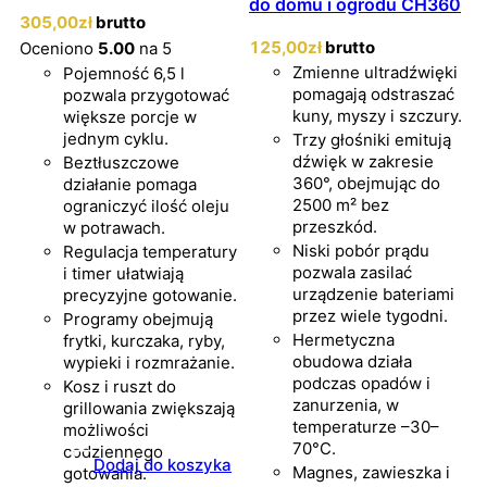
do domu i ogrodu CH360
305
,00
zł
brutto
125
,00
zł
brutto
Oceniono
5.00
na 5
Zmienne ultradźwięki
Pojemność 6,5 l
pomagają odstraszać
pozwala przygotować
kuny, myszy i szczury.
większe porcje w
jednym cyklu.
Trzy głośniki emitują
dźwięk w zakresie
Beztłuszczowe
360°, obejmując do
działanie pomaga
2500 m² bez
ograniczyć ilość oleju
przeszkód.
w potrawach.
Niski pobór prądu
Regulacja temperatury
pozwala zasilać
i timer ułatwiają
urządzenie bateriami
precyzyjne gotowanie.
przez wiele tygodni.
Programy obejmują
Hermetyczna
frytki, kurczaka, ryby,
obudowa działa
wypieki i rozmrażanie.
podczas opadów i
Kosz i ruszt do
zanurzenia, w
grillowania zwiększają
temperaturze –30–
możliwości
70°C.
codziennego
Dodaj do koszyka
Magnes, zawieszka i
gotowania.