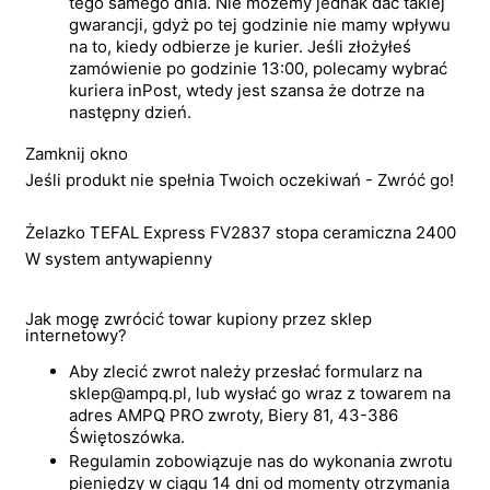
tego samego dnia. Nie możemy jednak dać takiej
gwarancji, gdyż po tej godzinie nie mamy wpływu
na to, kiedy odbierze je kurier. Jeśli złożyłeś
zamówienie po godzinie 13:00, polecamy wybrać
kuriera inPost, wtedy jest szansa że dotrze na
następny dzień.
Zamknij okno
Jeśli produkt nie spełnia Twoich oczekiwań - Zwróć go!
Żelazko TEFAL Express FV2837 stopa ceramiczna 2400
W system antywapienny
Jak mogę zwrócić towar kupiony przez sklep
internetowy?
Aby zlecić zwrot należy przesłać formularz na
sklep@ampq.pl, lub wysłać go wraz z towarem na
adres AMPQ PRO zwroty, Biery 81, 43-386
Świętoszówka.
Regulamin zobowiązuje nas do wykonania zwrotu
pieniędzy w ciągu 14 dni od momenty otrzymania