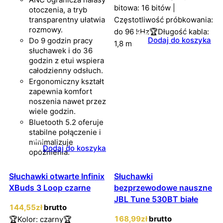
bitowa: 16 bitów |
otoczenia, a tryb
transparentny ułatwia
Częstotliwość próbkowania:
rozmowy.
do 96 kHz🏆Długość kabla:
Dodaj do koszyka
Do 9 godzin pracy
1,8 m
słuchawek i do 36
godzin z etui wspiera
całodzienny odsłuch.
Ergonomiczny kształt
zapewnia komfort
noszenia nawet przez
wiele godzin.
Bluetooth 5.2 oferuje
stabilne połączenie i
minimalizuje
Dodaj do koszyka
opóźnienia.
Słuchawki otwarte Infinix
Słuchawki
XBuds 3 Loop czarne
bezprzewodowe nauszne
JBL Tune 530BT białe
144
,55
zł
brutto
168
,99
zł
brutto
🏆Kolor: czarny🏆