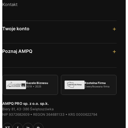
Kontakt
Twoje konto
Poznaj AMPQ
Gazele Biznesu
Rzetelna Firma
2019 • 2025
Zweryfikowana firma
AMPQ PRO sp. z o.o. sp.k.
Biery 81, 43-386 Świętoszówka
NIP 9372682609 • REGON 364681133 • KRS 0000622794
YT
f
ig
tk