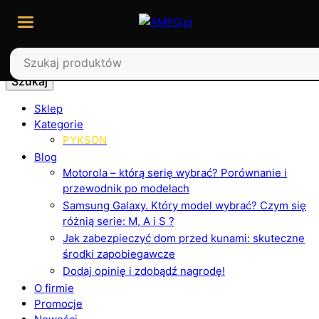
Szukaj
Sklep
Kategorie
PYKSON
Blog
Motorola – którą serię wybrać? Porównanie i
przewodnik po modelach
Samsung Galaxy. Który model wybrać? Czym się
różnią serie: M, A i S ?
Jak zabezpieczyć dom przed kunami: skuteczne
środki zapobiegawcze
Dodaj opinię i zdobądź nagrodę!
O firmie
Promocje