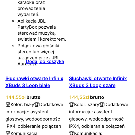
karaoke oraz
prowadzenie
wydarzeń.
Aplikacja JBL
PartyBox pozwala
sterować muzyką,
światłem i korektorem.
Połącz dwa głośniki
stereo lub więcej
urządzeń przez JBL
Dodaj do koszyka
Auracast.
Słuchawki otwarte Infinix
Słuchawki otwarte Infinix
XBuds 3 Loop białe
XBuds 3 Loop szare
144
,55
zł
brutto
144
,55
zł
brutto
🏆Kolor: biały🏆Dodatkowe
🏆Kolor: szary🏆Dodatkowe
informacje: asystent
informacje: asystent
głosowy, wodoodporność
głosowy, wodoodporność
IPX4, odbieranie połączeń
IPX4, odbieranie połączeń
🏆Komunikacja:
🏆Komunikacja: