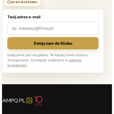
DO 6H WCZEŚNIEJ
Twój adres e-mail
Dołączam do Klubu
Dołączenie jest bezpłatne. W każdej chwili możesz
zrezygnować. Szczegóły znajdziesz w
polityce
prywatności
.