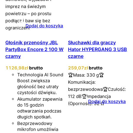
imprez na świeżym
powietrzu – po prostu
podłącz i baw się bez
Dodaj do koszyka
ograniczeń!
Głośnik przenośny JBL
Słuchawki dla graczy
PartyBox Encore 2 100 W
Hator HYPERGANG 3 USB
czarny
czarne
1126
,98
zł
brutto
259
,07
zł
brutto
Technologia AI Sound
🏆Masa: 330 g🏆
Boost zwiększa
Komunikacja:
głośność bez utraty
bezprzewodowa🏆Czułość:
czystości dźwięku.
112 dB🏆Impedancja
Akumulator zapewnia
Dodaj do koszyka
(Oporność): 32 Ω
do 15 godzin
odtwarzania podczas
długich spotkań.
Bezprzewodowy
mikrofon umożliwia