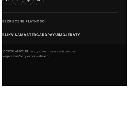
BEZPIECZNE PŁATNOŚCI
BLIK
VISA
MASTERCARD
PAYU
IMOJE
RATY
© 2026 AMPQ.PL. Wszystkie prawa zastrzeżone.
Regulamin
Polityka prywatności