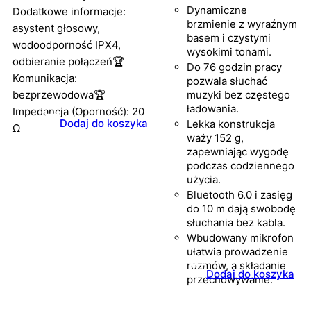
Dynamiczne
Dodatkowe informacje:
brzmienie z wyraźnym
asystent głosowy,
basem i czystymi
wodoodporność IPX4,
wysokimi tonami.
odbieranie połączeń🏆
Do 76 godzin pracy
Komunikacja:
pozwala słuchać
bezprzewodowa🏆
muzyki bez częstego
ładowania.
Impedancja (Oporność): 20
Dodaj do koszyka
Lekka konstrukcja
Ω
waży 152 g,
zapewniając wygodę
podczas codziennego
użycia.
Bluetooth 6.0 i zasięg
do 10 m dają swobodę
słuchania bez kabla.
Wbudowany mikrofon
ułatwia prowadzenie
rozmów, a składanie
Dodaj do koszyka
przechowywanie.