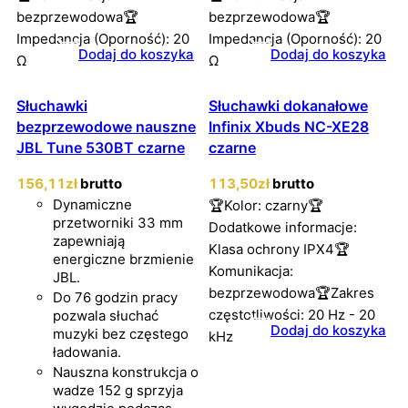
bezprzewodowa🏆
bezprzewodowa🏆
Impedancja (Oporność): 20
Impedancja (Oporność): 20
Dodaj do koszyka
Dodaj do koszyka
Ω
Ω
Słuchawki
Słuchawki dokanałowe
bezprzewodowe nauszne
Infinix Xbuds NC-XE28
JBL Tune 530BT czarne
czarne
156
,11
zł
brutto
113
,50
zł
brutto
Dynamiczne
🏆Kolor: czarny🏆
przetworniki 33 mm
Dodatkowe informacje:
zapewniają
Klasa ochrony IPX4🏆
energiczne brzmienie
Komunikacja:
JBL.
bezprzewodowa🏆Zakres
Do 76 godzin pracy
częstotliwości: 20 Hz - 20
pozwala słuchać
Dodaj do koszyka
muzyki bez częstego
kHz
ładowania.
Nauszna konstrukcja o
wadze 152 g sprzyja