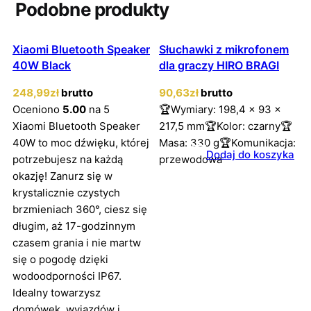
Podobne produkty
Xiaomi Bluetooth Speaker
Słuchawki z mikrofonem
40W Black
dla graczy HIRO BRAGI
248
,99
zł
brutto
90
,63
zł
brutto
Oceniono
5.00
na 5
🏆Wymiary: 198,4 x 93 x
Xiaomi Bluetooth Speaker
217,5 mm🏆Kolor: czarny🏆
40W to moc dźwięku, której
Masa: 330 g🏆Komunikacja:
Dodaj do koszyka
potrzebujesz na każdą
przewodowa
okazję! Zanurz się w
krystalicznie czystych
brzmieniach 360°, ciesz się
długim, aż 17-godzinnym
czasem grania i nie martw
się o pogodę dzięki
wodoodporności IP67.
Idealny towarzysz
domówek, wyjazdów i