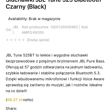
Czarny (Black)
Availability:
Brak w magazynie
JBL
Kod producenta: 1200130006982 | Kod
Od:
|
AMPQ:68355
Dodaj opinie
JBL Tune 525BT to lekkie i wygodne słuchawki
bezprzewodowe z potężnym brzmieniem JBL Pure Bass.
Oferują aż 57 godzin odtwarzania na jednym ładowaniu,
szybkie ładowanie i stabilne połączenie Bluetooth 5.3.
Dzięki wbudowanemu mikrofonowi i funkcji Voice Aware
sprawdzą się zarówno do muzyki, jak i rozmów. Idealne
na co dzień!
(
98,37
zł
netto)
Share: