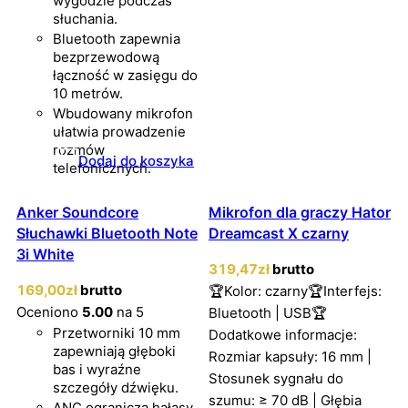
wygodzie podczas
słuchania.
Bluetooth zapewnia
bezprzewodową
łączność w zasięgu do
10 metrów.
Wbudowany mikrofon
ułatwia prowadzenie
rozmów
Dodaj do koszyka
telefonicznych.
Anker Soundcore
Mikrofon dla graczy Hator
Słuchawki Bluetooth Note
Dreamcast X czarny
3i White
319
,47
zł
brutto
169
,00
zł
brutto
🏆Kolor: czarny🏆Interfejs:
Oceniono
5.00
na 5
Bluetooth | USB🏆
Przetworniki 10 mm
Dodatkowe informacje:
zapewniają głęboki
Rozmiar kapsuły: 16 mm |
bas i wyraźne
Stosunek sygnału do
szczegóły dźwięku.
szumu: ≥ 70 dB | Głębia
ANC ogranicza hałasy