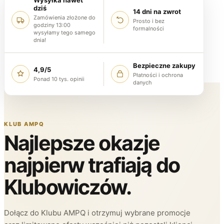
Wysyłka nawet
dziś
14 dni na zwrot
Zamówienia złożone do
Prosto i bez
godziny 13:00
formalności
wysyłamy tego samego
dnia!
Bezpieczne zakupy
4,9/5
Płatności i ochrona
Ponad 10 tys. opinii
danych
KLUB AMPQ
Najlepsze okazje
najpierw trafiają do
Klubowiczów.
Dołącz do Klubu AMPQ i otrzymuj wybrane promocje