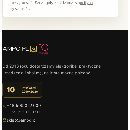
zrezygnować. Szczegóły znajdziesz w
polityce
prywatności
.
Od 2016 roku dostarczamy elektronikę, praktyczne
urządzenia i obsługę, na którą można polegać.
10
lat z Wami
2016–2026
+48 509 322 000
Pon.–pt. 9:00–15:00
sklep@ampq.pl