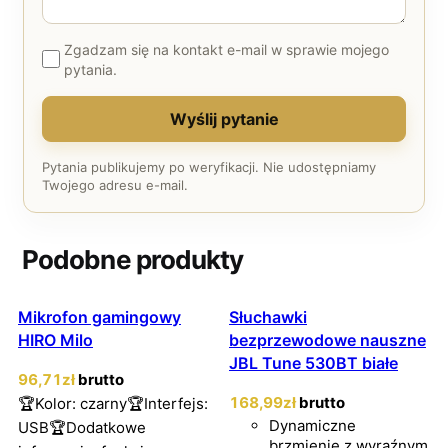
Zgadzam się na kontakt e-mail w sprawie mojego
pytania.
Wyślij pytanie
Pytania publikujemy po weryfikacji. Nie udostępniamy
Twojego adresu e-mail.
Podobne produkty
Mikrofon gamingowy
Słuchawki
HIRO Milo
bezprzewodowe nauszne
JBL Tune 530BT białe
96
,71
zł
brutto
168
,99
zł
brutto
🏆Kolor: czarny🏆Interfejs:
Dynamiczne
USB🏆Dodatkowe
brzmienie z wyraźnym