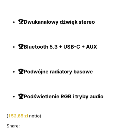
🏆Dwukanałowy dźwięk stereo
🏆Bluetooth 5.3 + USB-C + AUX
🏆Podwójne radiatory basowe
🏆Podświetlenie RGB i tryby audio
(
152,85
zł
netto)
Share: