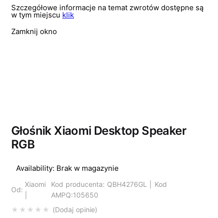
Szczegółowe informacje na temat zwrotów dostępne są
w tym miejscu
klik
Zamknij okno
Wyprzedano
Głośnik Xiaomi Desktop Speaker
RGB
Availability:
Brak w magazynie
Xiaomi
Kod producenta: QBH4276GL | Kod
Od:
|
AMPQ:105650
Dodaj opinie