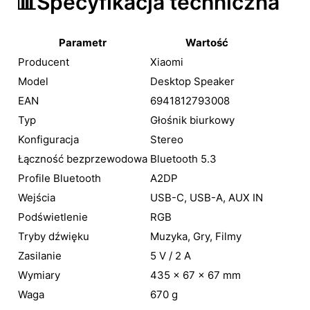
📊Specyfikacja techniczna
Parametr
Wartość
Producent
Xiaomi
Model
Desktop Speaker
EAN
6941812793008
Typ
Głośnik biurkowy
Konfiguracja
Stereo
Łączność bezprzewodowa
Bluetooth 5.3
Profile Bluetooth
A2DP
Wejścia
USB-C, USB-A, AUX IN
Podświetlenie
RGB
Tryby dźwięku
Muzyka, Gry, Filmy
Zasilanie
5 V / 2 A
Wymiary
435 × 67 × 67 mm
Waga
670 g