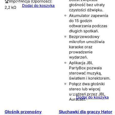
🏆Impedancja (Oporność):
głośność bez utraty
Dodaj do koszyka
2,2 kΩ
czystości dźwięku.
Akumulator zapewnia
do 15 godzin
odtwarzania podczas
długich spotkań.
Bezprzewodowy
mikrofon umożliwia
karaoke oraz
prowadzenie
wydarzeń.
Aplikacja JBL
PartyBox pozwala
sterować muzyką,
światłem i korektorem.
Połącz dwa głośniki
stereo lub więcej
urządzeń przez JBL
Dodaj do koszyka
Auracast.
Głośnik przenośny
Słuchawki dla graczy Hator