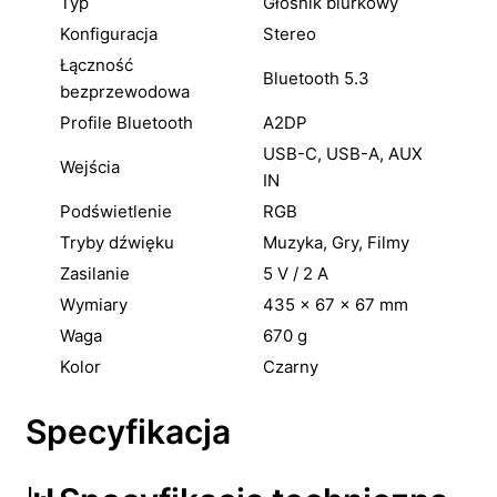
Typ
Głośnik biurkowy
Konfiguracja
Stereo
Łączność
Bluetooth 5.3
bezprzewodowa
Profile Bluetooth
A2DP
USB-C, USB-A, AUX
Wejścia
IN
Podświetlenie
RGB
Tryby dźwięku
Muzyka, Gry, Filmy
Zasilanie
5 V / 2 A
Wymiary
435 × 67 × 67 mm
Waga
670 g
Kolor
Czarny
Specyfikacja