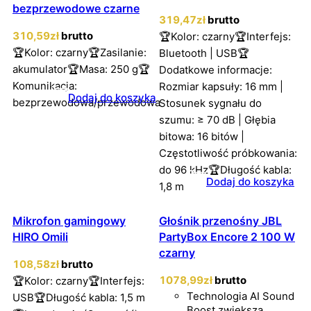
bezprzewodowe czarne
319
,47
zł
brutto
310
,59
zł
brutto
🏆Kolor: czarny🏆Interfejs:
🏆Kolor: czarny🏆Zasilanie:
Bluetooth | USB🏆
akumulator🏆Masa: 250 g🏆
Dodatkowe informacje:
Komunikacja:
Rozmiar kapsuły: 16 mm |
Dodaj do koszyka
bezprzewodowa/przewodowa
Stosunek sygnału do
szumu: ≥ 70 dB | Głębia
bitowa: 16 bitów |
Częstotliwość próbkowania:
do 96 kHz🏆Długość kabla:
Dodaj do koszyka
1,8 m
Mikrofon gamingowy
Głośnik przenośny JBL
HIRO Omili
PartyBox Encore 2 100 W
czarny
108
,58
zł
brutto
1078
,99
zł
brutto
🏆Kolor: czarny🏆Interfejs:
Technologia AI Sound
USB🏆Długość kabla: 1,5 m
Boost zwiększa