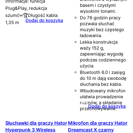
informacje: funkcja
basem i czystymi
Plug&Play, redukcja
wysokimi tonami.
szumów🏆Długość kabla:
Do 76 godzin pracy
Dodaj do koszyka
1,35 m
pozwala słuchać
muzyki bez częstego
ładowania.
Lekka konstrukcja
waży 152 g,
zapewniając wygodę
podczas codziennego
użycia.
Bluetooth 6.0 i zasięg
do 10 m dają swobodę
słuchania bez kabla.
Wbudowany mikrofon
ułatwia prowadzenie
rozmów, a składanie
Dodaj do koszyka
przechowywanie.
Słuchawki dla graczy Hator
Mikrofon dla graczy Hator
Hyperpunk 3 Wireless
Dreamcast X czarny