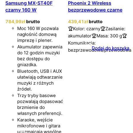
Samsung MX-ST40F
Phoenix 2 Wireless
czarny 160 W
bezprzewodowe czarne
784
,99
zł
brutto
439
,41
zł
brutto
Moc 160 W pozwala
🏆Kolor: czarny🏆Zasilanie:
nagłośnić domową
akumulator🏆Masa: 300 g🏆
imprezę i plener.
Komunikacja:
Akumulator zapewnia
Dodaj do koszyka
bezprzewodowa/przewodowa
do 12 godzin muzyki
bez dostępu do
gniazdka.
Bluetooth, USB i AUX
ułatwiają odtwarzanie
muzyki z różnych
źródeł.
Trzy tryby basowe
pozwalają dopasować
brzmienie do
własnych preferencji.
Karaoke, wejście
mikrofonowe i gitara
urozmaicają wspólne