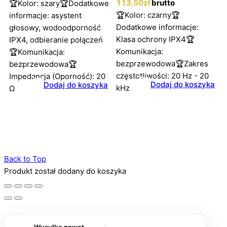
113
,50
zł
brutto
🏆Kolor: szary🏆Dodatkowe
🏆Kolor: czarny🏆
informacje: asystent
Dodatkowe informacje:
głosowy, wodoodporność
Klasa ochrony IPX4🏆
IPX4, odbieranie połączeń
Komunikacja:
🏆Komunikacja:
bezprzewodowa🏆Zakres
bezprzewodowa🏆
częstotliwości: 20 Hz - 20
Impedancja (Oporność): 20
Dodaj do koszyka
Dodaj do koszyka
kHz
Ω
Back to Top
Produkt został dodany do koszyka