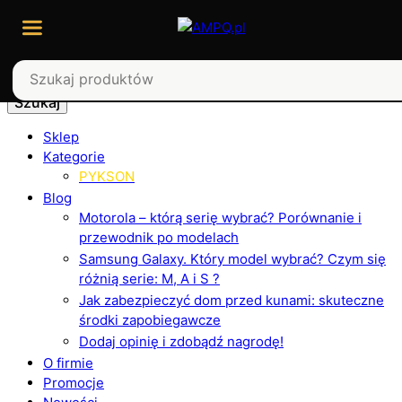
Szukaj
Sklep
Kategorie
PYKSON
Blog
Motorola – którą serię wybrać? Porównanie i
przewodnik po modelach
Samsung Galaxy. Który model wybrać? Czym się
różnią serie: M, A i S ?
Jak zabezpieczyć dom przed kunami: skuteczne
środki zapobiegawcze
Dodaj opinię i zdobądź nagrodę!
O firmie
Promocje