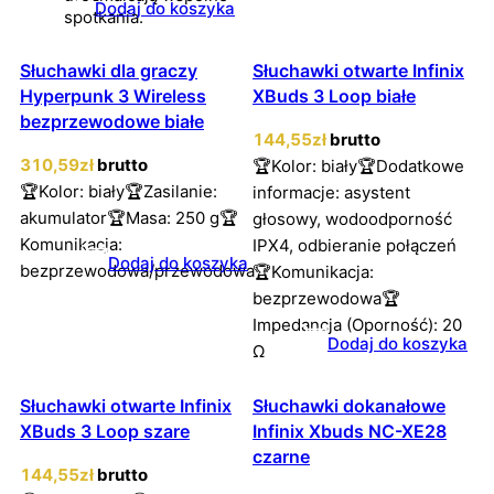
Dodaj do koszyka
spotkania.
Słuchawki dla graczy
Słuchawki otwarte Infinix
Hyperpunk 3 Wireless
XBuds 3 Loop białe
bezprzewodowe białe
144
,55
zł
brutto
310
,59
zł
brutto
🏆Kolor: biały🏆Dodatkowe
🏆Kolor: biały🏆Zasilanie:
informacje: asystent
akumulator🏆Masa: 250 g🏆
głosowy, wodoodporność
Komunikacja:
IPX4, odbieranie połączeń
Dodaj do koszyka
bezprzewodowa/przewodowa
🏆Komunikacja:
bezprzewodowa🏆
Impedancja (Oporność): 20
Dodaj do koszyka
Ω
Słuchawki otwarte Infinix
Słuchawki dokanałowe
XBuds 3 Loop szare
Infinix Xbuds NC-XE28
czarne
144
,55
zł
brutto