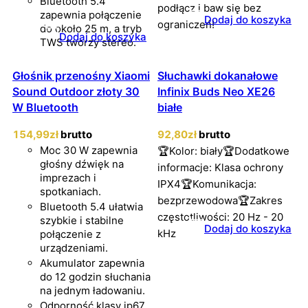
Bluetooth 5.4
podłącz i baw się bez
zapewnia połączenie
Dodaj do koszyka
ograniczeń!
do około 25 m, a tryb
Dodaj do koszyka
TWS tworzy stereo.
Głośnik przenośny Xiaomi
Słuchawki dokanałowe
Sound Outdoor złoty 30
Infinix Buds Neo XE26
W Bluetooth
białe
154
,99
zł
brutto
92
,80
zł
brutto
Moc 30 W zapewnia
🏆Kolor: biały🏆Dodatkowe
głośny dźwięk na
informacje: Klasa ochrony
imprezach i
IPX4🏆Komunikacja:
spotkaniach.
bezprzewodowa🏆Zakres
Bluetooth 5.4 ułatwia
częstotliwości: 20 Hz - 20
szybkie i stabilne
Dodaj do koszyka
kHz
połączenie z
urządzeniami.
Akumulator zapewnia
do 12 godzin słuchania
na jednym ładowaniu.
Odporność klasy ip67