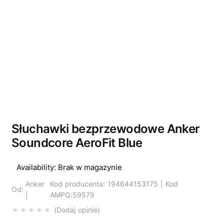
Wyprzedano
Słuchawki bezprzewodowe Anker
Soundcore AeroFit Blue
Availability:
Brak w magazynie
Anker
Kod producenta: 194644153175 | Kod
Od:
|
AMPQ:59579
Dodaj opinie