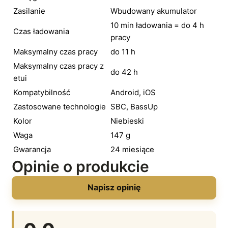
Zasilanie
Wbudowany akumulator
10 min ładowania = do 4 h
Czas ładowania
pracy
Maksymalny czas pracy
do 11 h
Maksymalny czas pracy z
do 42 h
etui
Kompatybilność
Android, iOS
Zastosowane technologie
SBC, BassUp
Kolor
Niebieski
Waga
147 g
Gwarancja
24 miesiące
Opinie o produkcie
Napisz opinię