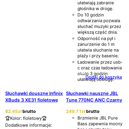
ułatwiają zabranie
głośnika w drogę.
Do 10 godzin
odtwarzania pozwala
słuchać muzyki przez
większą część dnia.
Odporność na pył i
zanurzenie do 1 m
ułatwia słuchanie na
plaży i przy basenie.
Ładowanie przez usb-
c oraz czas ładowania
około 3 godzin
Dodaj do koszyka
ułatwiają obsługę.
Słuchawki douszne Infinix
Słuchawki nauszne JBL
XBuds 3 XE31 fioletowe
Tune 770NC ANC Czarny
82
,45
zł
brutto
249
,71
zł
brutto
Brzmienie JBL Pure
🏆Kolor: fioletowy🏆
Bass zapewnia mocny
Dodatkowe informacje: