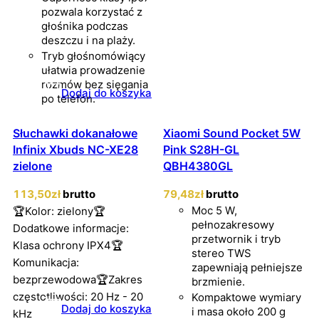
pozwala korzystać z
głośnika podczas
deszczu i na plaży.
Tryb głośnomówiący
ułatwia prowadzenie
rozmów bez sięgania
Dodaj do koszyka
po telefon.
Słuchawki dokanałowe
Xiaomi Sound Pocket 5W
Infinix Xbuds NC-XE28
Pink S28H-GL
zielone
QBH4380GL
113
,50
zł
brutto
79
,48
zł
brutto
Moc 5 W,
🏆Kolor: zielony🏆
pełnozakresowy
Dodatkowe informacje:
przetwornik i tryb
Klasa ochrony IPX4🏆
stereo TWS
Komunikacja:
zapewniają pełniejsze
bezprzewodowa🏆Zakres
brzmienie.
częstotliwości: 20 Hz - 20
Kompaktowe wymiary
Dodaj do koszyka
i masa około 200 g
kHz