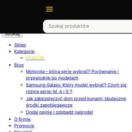
Szukaj
Sklep
Kategorie
PYKSON
Blog
Motorola – którą serię wybrać? Porównanie i
przewodnik po modelach
Samsung Galaxy. Który model wybrać? Czym się
różnią serie: M, A i S ?
Jak zabezpieczyć dom przed kunami: skuteczne
środki zapobiegawcze
Dodaj opinię i zdobądź nagrodę!
O firmie
Promocje