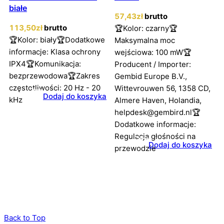
białe
57
,43
zł
brutto
113
,50
zł
brutto
🏆Kolor: czarny🏆
🏆Kolor: biały🏆Dodatkowe
Maksymalna moc
informacje: Klasa ochrony
wejściowa: 100 mW🏆
IPX4🏆Komunikacja:
Producent / Importer:
bezprzewodowa🏆Zakres
Gembid Europe B.V.,
częstotliwości: 20 Hz - 20
Wittevrouwen 56, 1358 CD,
Dodaj do koszyka
kHz
Almere Haven, Holandia,
helpdesk@gembird.nl🏆
Dodatkowe informacje:
Regulacja głośności na
Dodaj do koszyka
przewodzie
Back to Top