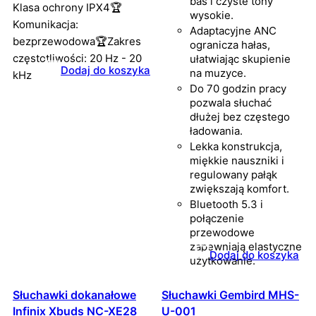
bas i czyste tony
Klasa ochrony IPX4🏆
wysokie.
Komunikacja:
Adaptacyjne ANC
bezprzewodowa🏆Zakres
ogranicza hałas,
częstotliwości: 20 Hz - 20
ułatwiając skupienie
Dodaj do koszyka
na muzyce.
kHz
Do 70 godzin pracy
pozwala słuchać
dłużej bez częstego
ładowania.
Lekka konstrukcja,
miękkie nauszniki i
regulowany pałąk
zwiększają komfort.
Bluetooth 5.3 i
połączenie
przewodowe
zapewniają elastyczne
Dodaj do koszyka
użytkowanie.
Słuchawki dokanałowe
Słuchawki Gembird MHS-
Infinix Xbuds NC-XE28
U-001