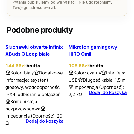
Pytania publikujemy po weryfikacji. Nie udostępniamy
Twojego adresu e-mail.
Podobne produkty
Słuchawki otwarte Infinix
Mikrofon gamingowy
XBuds 3 Loop białe
HIRO Omili
144
,55
zł
brutto
108
,58
zł
brutto
🏆Kolor: biały🏆Dodatkowe
🏆Kolor: czarny🏆Interfejs:
informacje: asystent
USB🏆Długość kabla: 1,5 m
głosowy, wodoodporność
🏆Impedancja (Oporność):
Dodaj do koszyka
IPX4, odbieranie połączeń
2,2 kΩ
🏆Komunikacja:
bezprzewodowa🏆
Impedancja (Oporność): 20
Dodaj do koszyka
Ω