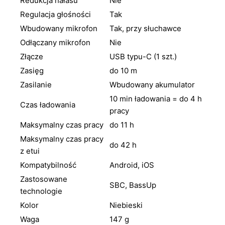
Redukcja hałasu
Nie
Regulacja głośności
Tak
Wbudowany mikrofon
Tak, przy słuchawce
Odłączany mikrofon
Nie
Złącze
USB typu-C (1 szt.)
Zasięg
do 10 m
Zasilanie
Wbudowany akumulator
10 min ładowania = do 4 h
Czas ładowania
pracy
Maksymalny czas pracy
do 11 h
Maksymalny czas pracy
do 42 h
z etui
Kompatybilność
Android, iOS
Zastosowane
SBC, BassUp
technologie
Kolor
Niebieski
Waga
147 g