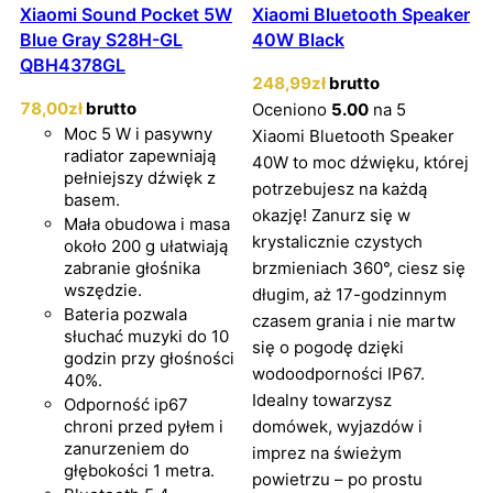
Xiaomi Sound Pocket 5W
Xiaomi Bluetooth Speaker
Blue Gray S28H-GL
40W Black
QBH4378GL
248
,99
zł
brutto
78
,00
zł
brutto
Oceniono
5.00
na 5
Moc 5 W i pasywny
Xiaomi Bluetooth Speaker
radiator zapewniają
40W to moc dźwięku, której
pełniejszy dźwięk z
potrzebujesz na każdą
basem.
okazję! Zanurz się w
Mała obudowa i masa
krystalicznie czystych
około 200 g ułatwiają
zabranie głośnika
brzmieniach 360°, ciesz się
wszędzie.
długim, aż 17-godzinnym
Bateria pozwala
czasem grania i nie martw
słuchać muzyki do 10
się o pogodę dzięki
godzin przy głośności
wodoodporności IP67.
40%.
Idealny towarzysz
Odporność ip67
chroni przed pyłem i
domówek, wyjazdów i
zanurzeniem do
imprez na świeżym
głębokości 1 metra.
powietrzu – po prostu