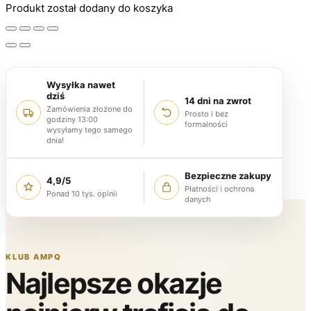
Produkt został dodany do koszyka
Wysyłka nawet
dziś
14 dni na zwrot
Zamówienia złożone do
Prosto i bez
godziny 13:00
formalności
wysyłamy tego samego
dnia!
Bezpieczne zakupy
4,9/5
Płatności i ochrona
Ponad 10 tys. opinii
danych
KLUB AMPQ
Najlepsze okazje