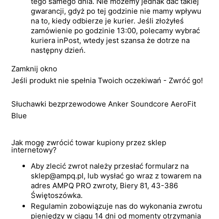
tego samego dnia. Nie możemy jednak dać takiej
gwarancji, gdyż po tej godzinie nie mamy wpływu
na to, kiedy odbierze je kurier. Jeśli złożyłeś
zamówienie po godzinie 13:00, polecamy wybrać
kuriera inPost, wtedy jest szansa że dotrze na
następny dzień.
Zamknij okno
Jeśli produkt nie spełnia Twoich oczekiwań - Zwróć go!
Słuchawki bezprzewodowe Anker Soundcore AeroFit
Blue
Jak mogę zwrócić towar kupiony przez sklep
internetowy?
Aby zlecić zwrot należy przesłać formularz na
sklep@ampq.pl, lub wysłać go wraz z towarem na
adres AMPQ PRO zwroty, Biery 81, 43-386
Świętoszówka.
Regulamin zobowiązuje nas do wykonania zwrotu
pieniędzy w ciągu 14 dni od momenty otrzymania