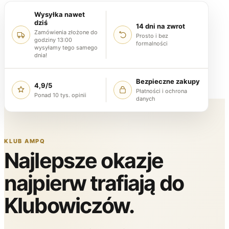
Wysyłka nawet
dziś
14 dni na zwrot
Zamówienia złożone do
Prosto i bez
godziny 13:00
formalności
wysyłamy tego samego
dnia!
Bezpieczne zakupy
4,9/5
Płatności i ochrona
Ponad 10 tys. opinii
danych
KLUB AMPQ
Najlepsze okazje
najpierw trafiają do
Klubowiczów.