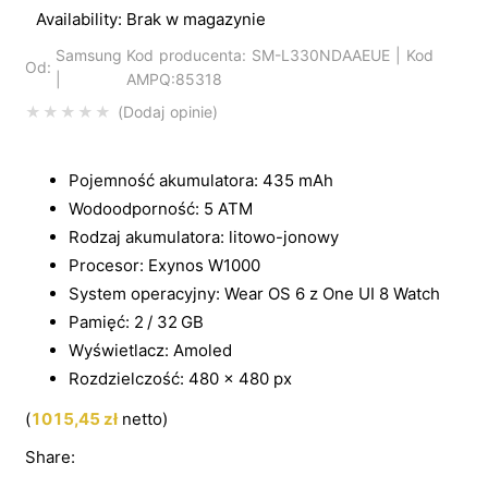
Availability:
Brak w magazynie
Samsung
Kod producenta: SM-L330NDAAEUE | Kod
Od:
|
AMPQ:85318
Dodaj opinie
Pojemność akumulatora: 435 mAh
Wodoodporność: 5 ATM
Rodzaj akumulatora: litowo-jonowy
Procesor: Exynos W1000
System operacyjny: Wear OS 6 z One UI 8 Watch
Pamięć: 2 / 32 GB
Wyświetlacz: Amoled
Rozdzielczość: 480 x 480 px
(
1015,45
zł
netto)
Share: