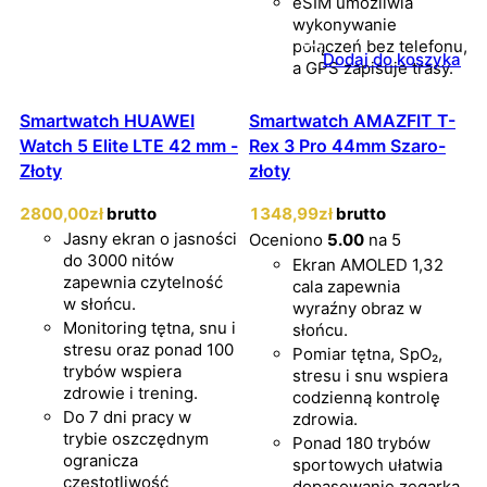
eSIM umożliwia
wykonywanie
połączeń bez telefonu,
Dodaj do koszyka
a GPS zapisuje trasy.
Smartwatch HUAWEI
Smartwatch AMAZFIT T-
Watch 5 Elite LTE 42 mm -
Rex 3 Pro 44mm Szaro-
Złoty
złoty
2800
,00
zł
brutto
1348
,99
zł
brutto
Jasny ekran o jasności
Oceniono
5.00
na 5
do 3000 nitów
Ekran AMOLED 1,32
zapewnia czytelność
cala zapewnia
w słońcu.
wyraźny obraz w
Monitoring tętna, snu i
słońcu.
stresu oraz ponad 100
Pomiar tętna, SpO₂,
trybów wspiera
stresu i snu wspiera
zdrowie i trening.
codzienną kontrolę
Do 7 dni pracy w
zdrowia.
trybie oszczędnym
Ponad 180 trybów
ogranicza
sportowych ułatwia
częstotliwość
dopasowanie zegarka