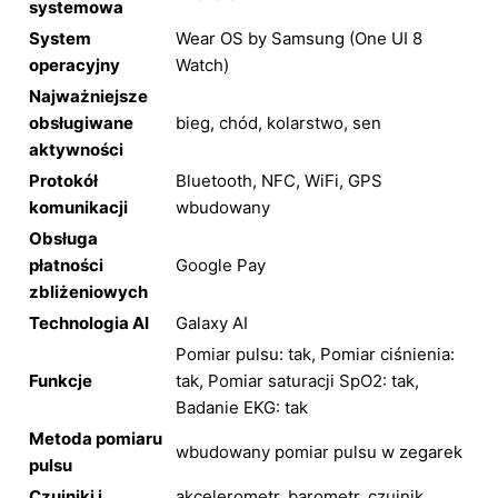
systemowa
System
Wear OS by Samsung (One UI 8
operacyjny
Watch)
Najważniejsze
obsługiwane
bieg, chód, kolarstwo, sen
aktywności
Protokół
Bluetooth, NFC, WiFi, GPS
komunikacji
wbudowany
Obsługa
płatności
Google Pay
zbliżeniowych
Technologia AI
Galaxy AI
Pomiar pulsu: tak, Pomiar ciśnienia:
Funkcje
tak, Pomiar saturacji SpO2: tak,
Badanie EKG: tak
Metoda pomiaru
wbudowany pomiar pulsu w zegarek
pulsu
Czujniki i
akcelerometr, barometr, czujnik