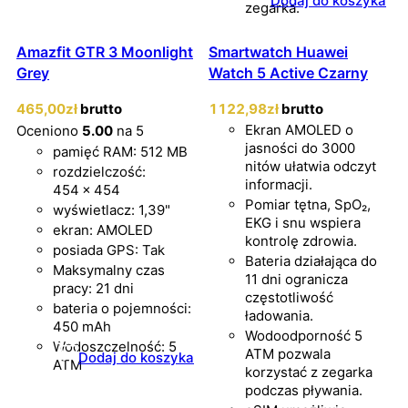
Dodaj do koszyka
zegarka.
Amazfit GTR 3 Moonlight
Smartwatch Huawei
Grey
Watch 5 Active Czarny
465
,00
zł
brutto
1122
,98
zł
brutto
Ekran AMOLED o
Oceniono
5.00
na 5
jasności do 3000
pamięć RAM: 512 MB
nitów ułatwia odczyt
rozdzielczość:
informacji.
454 × 454
Pomiar tętna, SpO₂,
wyświetlacz: 1,39"
EKG i snu wspiera
ekran: AMOLED
kontrolę zdrowia.
posiada GPS: Tak
Bateria działająca do
Maksymalny czas
11 dni ogranicza
pracy: 21 dni
częstotliwość
bateria o pojemności:
ładowania.
450 mAh
Wodoodporność 5
Wodoszczelność: 5
ATM pozwala
Dodaj do koszyka
ATM
korzystać z zegarka
podczas pływania.