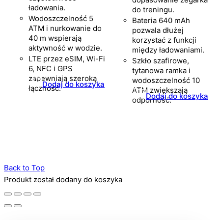
ładowania.
do treningu.
Wodoszczelność 5
Bateria 640 mAh
ATM i nurkowanie do
pozwala dłużej
40 m wspierają
korzystać z funkcji
aktywność w wodzie.
między ładowaniami.
LTE przez eSIM, Wi-Fi
Szkło szafirowe,
6, NFC i GPS
tytanowa ramka i
zapewniają szeroką
wodoszczelność 10
Dodaj do koszyka
łączność.
ATM zwiększają
Dodaj do koszyka
odporność.
Back to Top
Produkt został dodany do koszyka