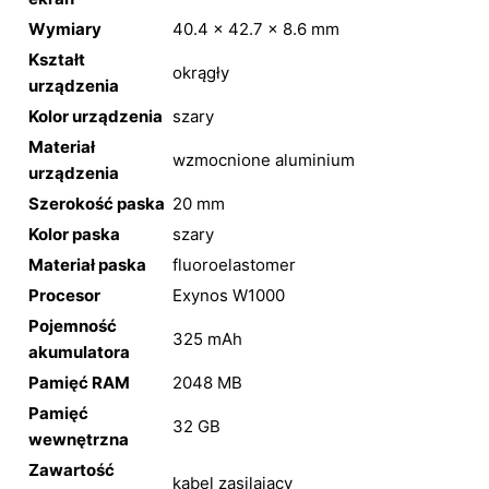
Wymiary
40.4 x 42.7 x 8.6 mm
Kształt
okrągły
urządzenia
Kolor urządzenia
szary
Materiał
wzmocnione aluminium
urządzenia
Szerokość paska
20 mm
Kolor paska
szary
Materiał paska
fluoroelastomer
Procesor
Exynos W1000
Pojemność
325 mAh
akumulatora
Pamięć RAM
2048 MB
Pamięć
32 GB
wewnętrzna
Zawartość
kabel zasilający