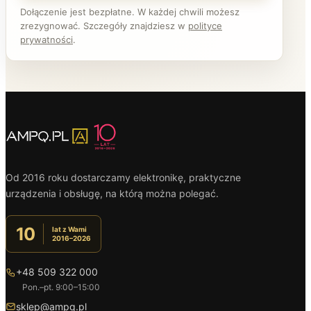
Dołączenie jest bezpłatne. W każdej chwili możesz
zrezygnować. Szczegóły znajdziesz w
polityce
prywatności
.
Od 2016 roku dostarczamy elektronikę, praktyczne
urządzenia i obsługę, na którą można polegać.
10
lat z Wami
2016–2026
+48 509 322 000
Pon.–pt. 9:00–15:00
sklep@ampq.pl