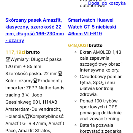
Dodaj do koszyka
outdoorowe.
Skórzany pasek Amazfit,
Smartwatch Huawei
klasyczny, szerokość 22
Watch GT 5 niebieski
mm, długość 166-230mm
46mm VLI-B19
- czarny
648
,00
zł
brutto
117
,19
zł
brutto
Ekran AMOLED 1,43
cala zapewnia
🏆Wymiary: Długosć paska:
szczegółowy obraz i
120 mm + 85 mm |
intensywne kolory.
Szerokość paska: 22 mm🏆
Całodobowy pomiar
Kolor: czarny🏆Producent /
tętna, SpO₂ i snu
Importer: ZEPP Netherlands
ułatwia kontrolę
zdrowia.
trading B.V., Joop
Ponad 100 trybów
Geesinkweg 901, 1114AB
sportowych i GPS
Amsterdam-Dulvendrecht,
pomagają dokładnie
Holandia,🏆Kompatybilność:
analizować treningi.
Amazfit GTR 47mm, Amazfit
Bateria pozwala
Pace, Amazfit Stratos,
korzystać z zegarka