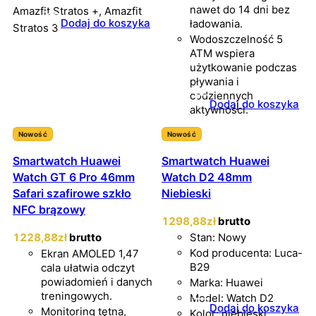
nawet do 14 dni bez
Amazfit Stratos +, Amazfit
Dodaj do koszyka
ładowania.
Stratos 3
Wodoszczelność 5
ATM wspiera
użytkowanie podczas
pływania i
codziennych
Dodaj do koszyka
aktywności.
Nowość
Nowość
Smartwatch Huawei
Smartwatch Huawei
Watch GT 6 Pro 46mm
Watch D2 48mm
Safari szafirowe szkło
Niebieski
NFC brązowy
1298
,88
zł
brutto
1228
,88
zł
brutto
Stan: Nowy
Kod producenta: Luca-
Ekran AMOLED 1,47
B29
cala ułatwia odczyt
powiadomień i danych
Marka: Huawei
treningowych.
Model: Watch D2
Dodaj do koszyka
Monitoring tętna,
Kolor: niebieski