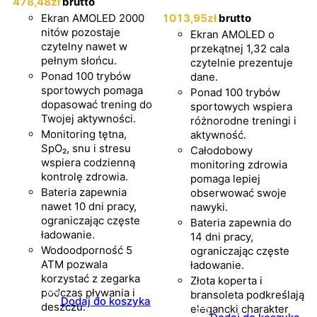
478
,48
zł
brutto
Ekran AMOLED 2000
1013
,95
zł
brutto
nitów pozostaje
Ekran AMOLED o
czytelny nawet w
przekątnej 1,32 cala
pełnym słońcu.
czytelnie prezentuje
Ponad 100 trybów
dane.
sportowych pomaga
Ponad 100 trybów
dopasować trening do
sportowych wspiera
Twojej aktywności.
różnorodne treningi i
Monitoring tętna,
aktywność.
SpO₂, snu i stresu
Całodobowy
wspiera codzienną
monitoring zdrowia
kontrolę zdrowia.
pomaga lepiej
Bateria zapewnia
obserwować swoje
nawet 10 dni pracy,
nawyki.
ograniczając częste
Bateria zapewnia do
ładowanie.
14 dni pracy,
Wodoodporność 5
ograniczając częste
ATM pozwala
ładowanie.
korzystać z zegarka
Złota koperta i
podczas pływania i
bransoleta podkreślają
Dodaj do koszyka
deszczu.
elegancki charakter