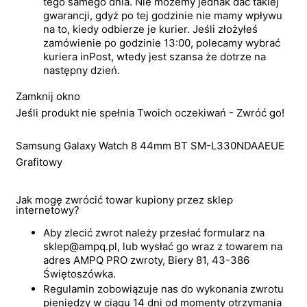
tego samego dnia. Nie możemy jednak dać takiej
gwarancji, gdyż po tej godzinie nie mamy wpływu
na to, kiedy odbierze je kurier. Jeśli złożyłeś
zamówienie po godzinie 13:00, polecamy wybrać
kuriera inPost, wtedy jest szansa że dotrze na
następny dzień.
Zamknij okno
Jeśli produkt nie spełnia Twoich oczekiwań - Zwróć go!
Samsung Galaxy Watch 8 44mm BT SM-L330NDAAEUE
Grafitowy
Jak mogę zwrócić towar kupiony przez sklep
internetowy?
Aby zlecić zwrot należy przesłać formularz na
sklep@ampq.pl, lub wysłać go wraz z towarem na
adres AMPQ PRO zwroty, Biery 81, 43-386
Świętoszówka.
Regulamin zobowiązuje nas do wykonania zwrotu
pieniędzy w ciągu 14 dni od momenty otrzymania