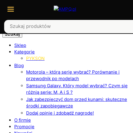
Szukaj
Sklep
Kategorie
PYKSON
Blog
Motorola – którą serię wybrać? Porównanie i
przewodnik po modelach
Samsung Galaxy. Który model wybrać? Czym się
różnią serie: M, A i S ?
Jak zabezpieczyć dom przed kunami: skuteczne
środki zapobiegawcze
Dodaj opinię i zdobądź nagrodę!
O firmie
Promocje