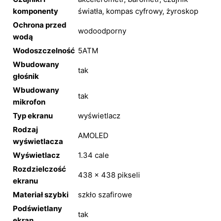
komponenty
światła, kompas cyfrowy, żyroskop
Ochrona przed
wodoodporny
wodą
Wodoszczelność
5ATM
Wbudowany
tak
głośnik
Wbudowany
tak
mikrofon
Typ ekranu
wyświetlacz
Rodzaj
AMOLED
wyświetlacza
Wyświetlacz
1.34 cale
Rozdzielczość
438 x 438 pikseli
ekranu
Materiał szybki
szkło szafirowe
Podświetlany
tak
ekran