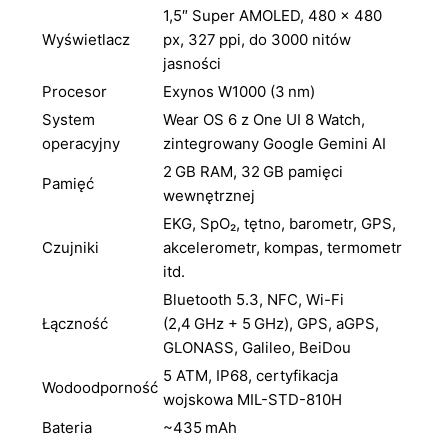
1,5″ Super AMOLED, 480 × 480
Wyświetlacz
px, 327 ppi, do 3000 nitów
jasności
Procesor
Exynos W1000 (3 nm)
System
Wear OS 6 z One UI 8 Watch,
operacyjny
zintegrowany Google Gemini AI
2 GB RAM, 32 GB pamięci
Pamięć
wewnętrznej
EKG, SpO₂, tętno, barometr, GPS,
Czujniki
akcelerometr, kompas, termometr
itd.
Bluetooth 5.3, NFC, Wi-Fi
Łączność
(2,4 GHz + 5 GHz), GPS, aGPS,
GLONASS, Galileo, BeiDou
5 ATM, IP68, certyfikacja
Wodoodporność
wojskowa MIL-STD-810H
Bateria
~435 mAh