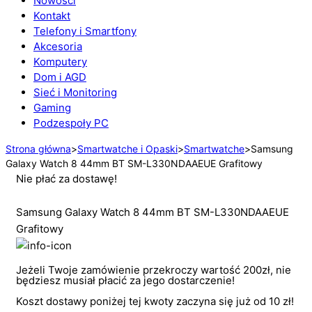
Nowości
Kontakt
Telefony i Smartfony
Akcesoria
Komputery
Dom i AGD
Sieć i Monitoring
Gaming
Podzespoły PC
Strona główna
>
Smartwatche i Opaski
>
Smartwatche
>
Samsung
Galaxy Watch 8 44mm BT SM-L330NDAAEUE Grafitowy
Nie płać za dostawę!
Samsung Galaxy Watch 8 44mm BT SM-L330NDAAEUE
Grafitowy
Jeżeli Twoje zamówienie przekroczy wartość 200zł, nie
będziesz musiał płacić za jego dostarczenie!
Koszt dostawy poniżej tej kwoty zaczyna się już od 10 zł!