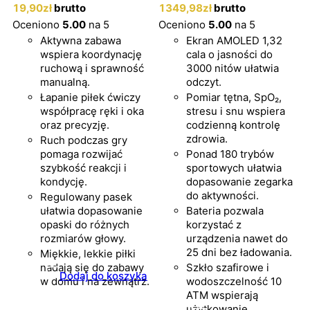
19
,90
zł
brutto
1349
,98
zł
brutto
Oceniono
5.00
na 5
Oceniono
5.00
na 5
Aktywna zabawa
Ekran AMOLED 1,32
wspiera koordynację
cala o jasności do
ruchową i sprawność
3000 nitów ułatwia
manualną.
odczyt.
Łapanie piłek ćwiczy
Pomiar tętna, SpO₂,
współpracę ręki i oka
stresu i snu wspiera
oraz precyzję.
codzienną kontrolę
zdrowia.
Ruch podczas gry
pomaga rozwijać
Ponad 180 trybów
szybkość reakcji i
sportowych ułatwia
kondycję.
dopasowanie zegarka
do aktywności.
Regulowany pasek
ułatwia dopasowanie
Bateria pozwala
opaski do różnych
korzystać z
rozmiarów głowy.
urządzenia nawet do
25 dni bez ładowania.
Miękkie, lekkie piłki
nadają się do zabawy
Szkło szafirowe i
Dodaj do koszyka
w domu i na zewnątrz.
wodoszczelność 10
ATM wspierają
użytkowanie