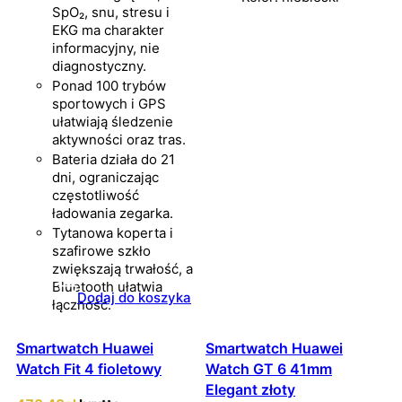
SpO₂, snu, stresu i
EKG ma charakter
informacyjny, nie
diagnostyczny.
Ponad 100 trybów
sportowych i GPS
ułatwiają śledzenie
aktywności oraz tras.
Bateria działa do 21
dni, ograniczając
częstotliwość
ładowania zegarka.
Tytanowa koperta i
szafirowe szkło
zwiększają trwałość, a
Bluetooth ułatwia
Dodaj do koszyka
łączność.
Smartwatch Huawei
Smartwatch Huawei
Watch Fit 4 fioletowy
Watch GT 6 41mm
Elegant złoty