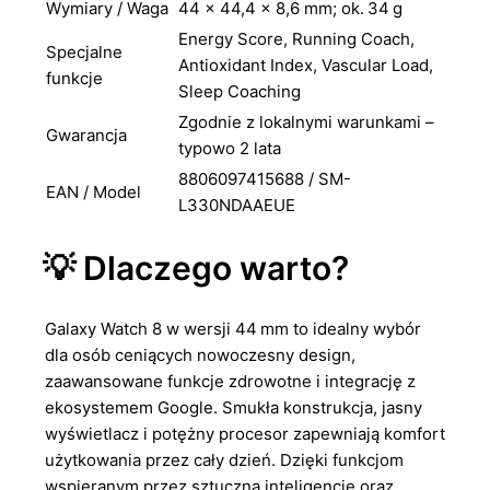
Wymiary / Waga
44 × 44,4 × 8,6 mm; ok. 34 g
Energy Score, Running Coach,
Specjalne
Antioxidant Index, Vascular Load,
funkcje
Sleep Coaching
Zgodnie z lokalnymi warunkami –
Gwarancja
typowo 2 lata
8806097415688 / SM-
EAN / Model
L330NDAAEUE
💡 Dlaczego warto?
Galaxy Watch 8 w wersji 44 mm to idealny wybór
dla osób ceniących nowoczesny design,
zaawansowane funkcje zdrowotne i integrację z
ekosystemem Google. Smukła konstrukcja, jasny
wyświetlacz i potężny procesor zapewniają komfort
użytkowania przez cały dzień. Dzięki funkcjom
wspieranym przez sztuczną inteligencję oraz