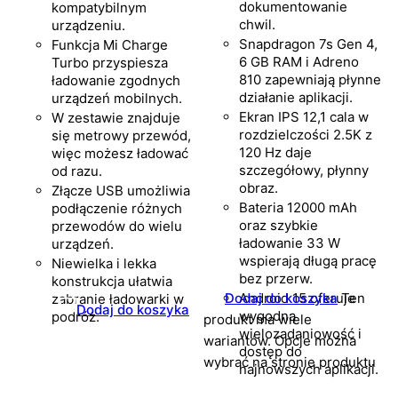
dokumentowanie
kompatybilnym
chwil.
urządzeniu.
Snapdragon 7s Gen 4,
Funkcja Mi Charge
6 GB RAM i Adreno
Turbo przyspiesza
810 zapewniają płynne
ładowanie zgodnych
działanie aplikacji.
urządzeń mobilnych.
Ekran IPS 12,1 cala w
W zestawie znajduje
rozdzielczości 2.5K z
się metrowy przewód,
120 Hz daje
więc możesz ładować
szczegółowy, płynny
od razu.
obraz.
Złącze USB umożliwia
Bateria 12000 mAh
podłączenie różnych
oraz szybkie
przewodów do wielu
ładowanie 33 W
urządzeń.
wspierają długą pracę
Niewielka i lekka
bez przerw.
konstrukcja ułatwia
Dodaj do koszyka
Android 15 oferuje
Ten
zabranie ładowarki w
Dodaj do koszyka
wygodną
podróż.
produkt ma wiele
wielozadaniowość i
wariantów. Opcje można
dostęp do
wybrać na stronie produktu
najnowszych aplikacji.