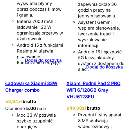
wyświetla płynny
zapewnia około 30
obraz podczas filmów
godzin pracy na
i grania.
jednym ładowaniu.
Bateria 7000 mAh i
Asystent Gemini
ładowanie 120 W
wspiera planowanie,
ograniczają przerwy w
tworzenie treści i
użytkowaniu.
wyszukiwanie
Android 15 z funkcjami
informacji.
Realme AI ułatwia
Android 16 i łączność
planowanie,
5G łączą aktualny
Dodaj do koszyka
tłumaczenie i edycję.
system z dostępem do
Dodaj do koszyka
sieci.
Ładowarka Xiaomi 33W
Xiaomi Redmi Pad 2 PRO
Charger combo
WIFI 6/128GB Gray
VHU6128EU
53
,94
zł
brutto
949
,00
zł
brutto
Oceniono
5.00
na 5
Przedni i tylny aparat
Moc 33 W pozwala
8 MP ułatwiają
szybko uzupełnić
wideorozmowy i
energię w