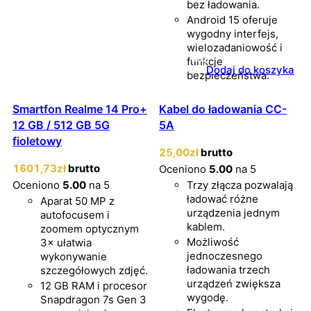
bez ładowania.
Android 15 oferuje
wygodny interfejs,
wielozadaniowość i
funkcje
Dodaj do koszyka
bezpieczeństwa.
Smartfon Realme 14 Pro+
Kabel do ładowania CC-
12 GB / 512 GB 5G
5A
fioletowy
25
,00
zł
brutto
1601
,73
zł
brutto
Oceniono
5.00
na 5
Oceniono
5.00
na 5
Trzy złącza pozwalają
ładować różne
Aparat 50 MP z
urządzenia jednym
autofocusem i
kablem.
zoomem optycznym
Możliwość
3× ułatwia
jednoczesnego
wykonywanie
ładowania trzech
szczegółowych zdjęć.
urządzeń zwiększa
12 GB RAM i procesor
wygodę.
Snapdragon 7s Gen 3