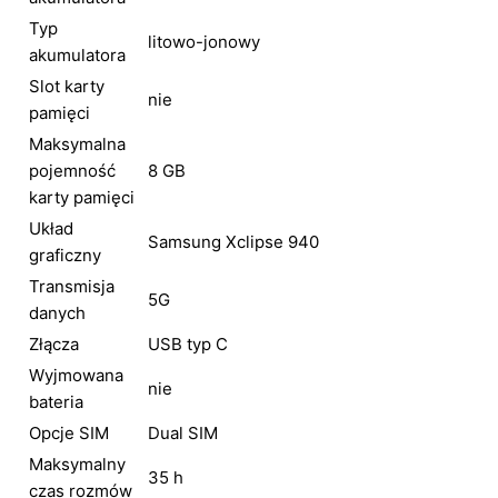
Typ
litowo-jonowy
akumulatora
Slot karty
nie
pamięci
Maksymalna
pojemność
8 GB
karty pamięci
Układ
Samsung Xclipse 940
graficzny
Transmisja
5G
danych
Złącza
USB typ C
Wyjmowana
nie
bateria
Opcje SIM
Dual SIM
Maksymalny
35 h
czas rozmów