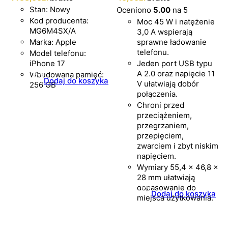
Stan: Nowy
Oceniono
5.00
na 5
Kod producenta:
Moc 45 W i natężenie
MG6M4SX/A
3,0 A wspierają
Marka: Apple
sprawne ładowanie
telefonu.
Model telefonu:
iPhone 17
Jeden port USB typu
A 2.0 oraz napięcie 11
Wbudowana pamięć:
Dodaj do koszyka
V ułatwiają dobór
256 GB
połączenia.
Chroni przed
przeciążeniem,
przegrzaniem,
przepięciem,
zwarciem i zbyt niskim
napięciem.
Wymiary 55,4 × 46,8 ×
28 mm ułatwiają
dopasowanie do
Dodaj do koszyka
miejsca użytkowania.