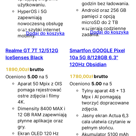
godzin bez ładowania.
użytkowaniu.
Android oraz 256 GB
HyperOS i 5G
pamięci z opcją
zapewniają
microSD do 2 TB
nowoczesną obsługę
wspierają codzienne
oraz szybki internet
Dodaj do koszyka
Dodaj do koszyka
zadania.
mobilny.
Realme GT 7T 12/512G
Smartfon GOOGLE Pixel
IceSenses Black
10a 5G 8/128GB 6.3"
120Hz Obsidian
1890
,00
zł
brutto
1780
,00
zł
brutto
Oceniono
5.00
na 5
Aparat 50 Mpix z OIS
Oceniono
5.00
na 5
pomaga rejestrować
Tylny aparat 48 + 13
ostre zdjęcia i filmy
Mpx i AI pomagają
4K.
tworzyć dopracowane
Dimensity 8400 MAX i
zdjęcia.
12 GB RAM zapewniają
Jasny ekran Actua 6,3
płynne aplikacje oraz
cala ułatwia czytanie w
gry.
pełnym słońcu.
Ekran OLED 120 Hz
Akumulator 5100 mAh