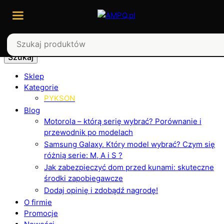
Szukaj
Sklep
Kategorie
PYKSON
Blog
Motorola – którą serię wybrać? Porównanie i
przewodnik po modelach
Samsung Galaxy. Który model wybrać? Czym się
różnią serie: M, A i S ?
Jak zabezpieczyć dom przed kunami: skuteczne
środki zapobiegawcze
Dodaj opinię i zdobądź nagrodę!
O firmie
Promocje