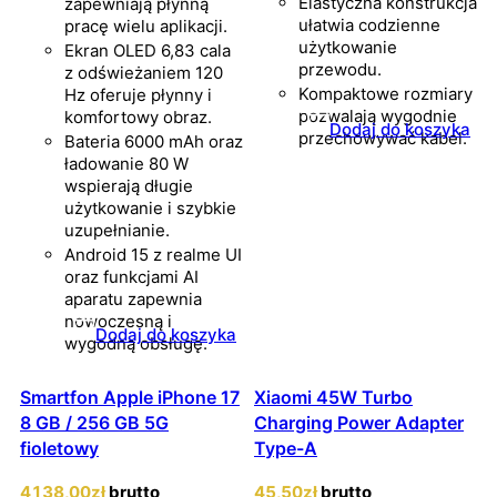
Elastyczna konstrukcja
zapewniają płynną
ułatwia codzienne
pracę wielu aplikacji.
użytkowanie
Ekran OLED 6,83 cala
przewodu.
z odświeżaniem 120
Kompaktowe rozmiary
Hz oferuje płynny i
pozwalają wygodnie
komfortowy obraz.
Dodaj do koszyka
przechowywać kabel.
Bateria 6000 mAh oraz
ładowanie 80 W
wspierają długie
użytkowanie i szybkie
uzupełnianie.
Android 15 z realme UI
oraz funkcjami AI
aparatu zapewnia
nowoczesną i
Dodaj do koszyka
wygodną obsługę.
Smartfon Apple iPhone 17
Xiaomi 45W Turbo
8 GB / 256 GB 5G
Charging Power Adapter
fioletowy
Type-A
4138
,00
zł
brutto
45
,50
zł
brutto