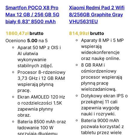
Smartfon POCO X8 Pro
Xiaomi Redmi Pad 2 Wifi
Max 12 GB / 256 GB 5G
8/256GB Graphite Gray
biały 6,83" 8500 mAh
VHU5631EU
1860
,47
zł
brutto
814
,99
zł
brutto
Aparaty 8 MP i 5 MP
Oceniono
5.00
na 5
wspierają
Aparat 50 MP z OIS i
wideokonferencje
AI ułatwia
oraz naukę online.
wykonywanie
8 GB RAM i
stabilnych zdjęć.
ośmiordzeniowy
Procesor 8-rdzeniowy
procesor wspierają
3,73 GHz i 12 GB RAM
płynną pracę
wspierają płynną
wielozadaniową.
pracę.
Dotykowy ekran IPS o
Ekran AMOLED 120 Hz
przekątnej 11 cali
o rozdzielczości 1.5K
zapewnia wygodę
zapewnia płynny
nauki i rozrywki.
obraz.
Bateria 9000 mAh
Bateria 8500 mAh oraz
pozwala korzystać z
ładowanie 100 W
tabletu przez wiele
sprzyjają długiemu