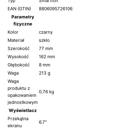
Typ
Smartfon
EAN (GTIN)
8806095726106
Parametry
fizyczne
Kolor
czarny
Materiał
szkło
Szerokość
77 mm
Wysokość
162 mm
Głębokość
8 mm
Waga
213 g
Waga
produktu z
0.76 kg
opakowaniem
jednostkowym
Wyświetlacz
Przekątna
6.7″
ekranu