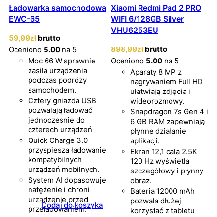
Ładowarka samochodowa
Xiaomi Redmi Pad 2 PRO
EWC-65
WIFI 6/128GB Silver
VHU6253EU
59
,99
zł
brutto
898
,99
zł
brutto
Oceniono
5.00
na 5
Moc 66 W sprawnie
Oceniono
5.00
na 5
zasila urządzenia
Aparaty 8 MP z
podczas podróży
nagrywaniem Full HD
samochodem.
ułatwiają zdjęcia i
Cztery gniazda USB
wideorozmowy.
pozwalają ładować
Snapdragon 7s Gen 4 i
jednocześnie do
6 GB RAM zapewniają
czterech urządzeń.
płynne działanie
Quick Charge 3.0
aplikacji.
przyspiesza ładowanie
Ekran 12,1 cala 2.5K
kompatybilnych
120 Hz wyświetla
urządzeń mobilnych.
szczegółowy i płynny
System AI dopasowuje
obraz.
natężenie i chroni
Bateria 12000 mAh
urządzenie przed
pozwala dłużej
Dodaj do koszyka
przeładowaniem.
korzystać z tabletu