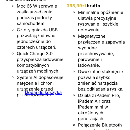
368
,99
zł
brutto
Moc 66 W sprawnie
zasila urządzenia
Minimalne opóźnienie
podczas podróży
ułatwia precyzyjne
samochodem.
rysowanie i szybkie
Cztery gniazda USB
notowanie.
pozwalają ładować
Magnetyczne
jednocześnie do
przyłączenie zapewnia
czterech urządzeń.
wygodne
Quick Charge 3.0
przechowywanie,
przyspiesza ładowanie
parowanie i
kompatybilnych
ładowanie.
urządzeń mobilnych.
Dwukrotne stuknięcie
System AI dopasowuje
pozwala szybko
natężenie i chroni
zmieniać narzędzia
urządzenie przed
bez odkładania rysika.
Dodaj do koszyka
przeładowaniem.
Działa z iPadem Pro,
iPadem Air oraz
iPadem mini w
określonych
generacjach.
Połączenie Bluetooth