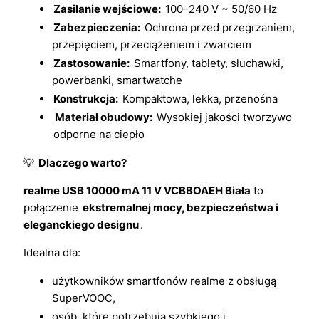
Zasilanie wejściowe:
100–240 V ~ 50/60 Hz
Zabezpieczenia:
Ochrona przed przegrzaniem,
przepięciem, przeciążeniem i zwarciem
Zastosowanie:
Smartfony, tablety, słuchawki,
powerbanki, smartwatche
Konstrukcja:
Kompaktowa, lekka, przenośna
Materiał obudowy:
Wysokiej jakości tworzywo
odporne na ciepło
💡
Dlaczego warto?
realme USB 10000 mA 11 V VCBBOAEH Biała
to
połączenie
ekstremalnej mocy, bezpieczeństwa i
eleganckiego designu
.
Idealna dla:
użytkowników smartfonów realme z obsługą
SuperVOOC,
osób, które potrzebują szybkiego i