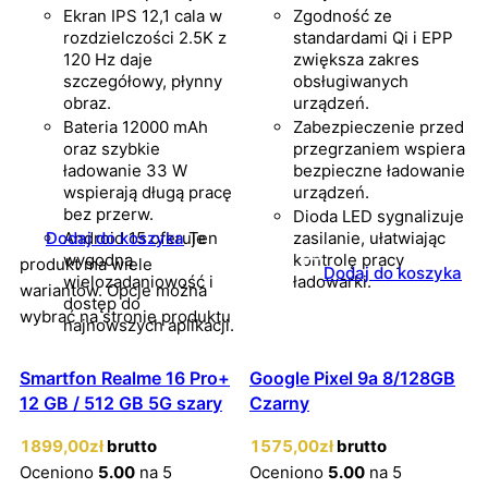
Ekran IPS 12,1 cala w
Zgodność ze
rozdzielczości 2.5K z
standardami Qi i EPP
120 Hz daje
zwiększa zakres
szczegółowy, płynny
obsługiwanych
obraz.
urządzeń.
Bateria 12000 mAh
Zabezpieczenie przed
oraz szybkie
przegrzaniem wspiera
ładowanie 33 W
bezpieczne ładowanie
wspierają długą pracę
urządzeń.
bez przerw.
Dioda LED sygnalizuje
Dodaj do koszyka
Android 15 oferuje
Ten
zasilanie, ułatwiając
wygodną
kontrolę pracy
produkt ma wiele
Dodaj do koszyka
wielozadaniowość i
ładowarki.
wariantów. Opcje można
dostęp do
wybrać na stronie produktu
najnowszych aplikacji.
Smartfon Realme 16 Pro+
Google Pixel 9a 8/128GB
12 GB / 512 GB 5G szary
Czarny
1899
,00
zł
brutto
1575
,00
zł
brutto
Oceniono
5.00
na 5
Oceniono
5.00
na 5