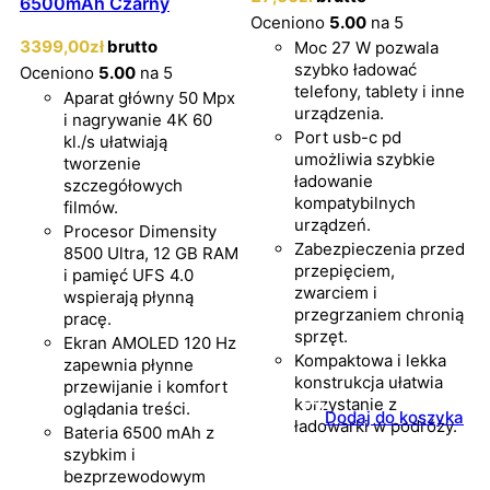
6500mAh Czarny
Oceniono
5.00
na 5
3399
,00
zł
brutto
Moc 27 W pozwala
szybko ładować
Oceniono
5.00
na 5
telefony, tablety i inne
Aparat główny 50 Mpx
urządzenia.
i nagrywanie 4K 60
Port usb-c pd
kl./s ułatwiają
umożliwia szybkie
tworzenie
ładowanie
szczegółowych
kompatybilnych
filmów.
urządzeń.
Procesor Dimensity
Zabezpieczenia przed
8500 Ultra, 12 GB RAM
przepięciem,
i pamięć UFS 4.0
zwarciem i
wspierają płynną
przegrzaniem chronią
pracę.
sprzęt.
Ekran AMOLED 120 Hz
Kompaktowa i lekka
zapewnia płynne
konstrukcja ułatwia
przewijanie i komfort
korzystanie z
oglądania treści.
Dodaj do koszyka
ładowarki w podróży.
Bateria 6500 mAh z
szybkim i
bezprzewodowym