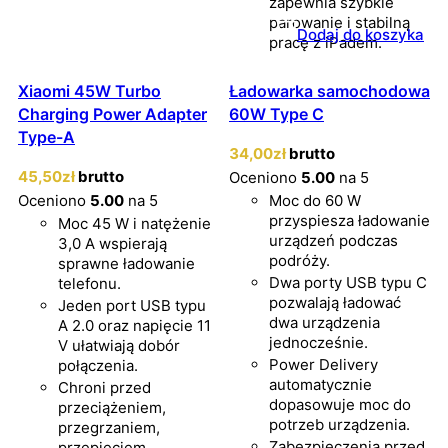
zapewnia szybkie
parowanie i stabilną
Dodaj do koszyka
pracę z iPadem.
Xiaomi 45W Turbo
Ładowarka samochodowa
Charging Power Adapter
60W Type C
Type-A
34
,00
zł
brutto
45
,50
zł
brutto
Oceniono
5.00
na 5
Oceniono
5.00
na 5
Moc do 60 W
przyspiesza ładowanie
Moc 45 W i natężenie
urządzeń podczas
3,0 A wspierają
podróży.
sprawne ładowanie
Dwa porty USB typu C
telefonu.
pozwalają ładować
Jeden port USB typu
dwa urządzenia
A 2.0 oraz napięcie 11
jednocześnie.
V ułatwiają dobór
Power Delivery
połączenia.
automatycznie
Chroni przed
dopasowuje moc do
przeciążeniem,
potrzeb urządzenia.
przegrzaniem,
Zabezpieczenia przed
przepięciem,