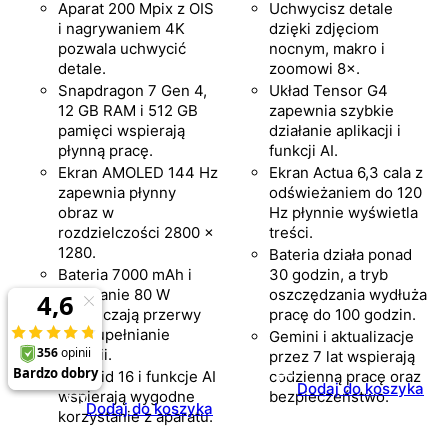
Aparat 200 Mpix z OIS
Uchwycisz detale
i nagrywaniem 4K
dzięki zdjęciom
pozwala uchwycić
nocnym, makro i
detale.
zoomowi 8×.
Snapdragon 7 Gen 4,
Układ Tensor G4
12 GB RAM i 512 GB
zapewnia szybkie
pamięci wspierają
działanie aplikacji i
płynną pracę.
funkcji AI.
Ekran AMOLED 144 Hz
Ekran Actua 6,3 cala z
zapewnia płynny
odświeżaniem do 120
obraz w
Hz płynnie wyświetla
rozdzielczości 2800 ×
treści.
1280.
Bateria działa ponad
Bateria 7000 mAh i
30 godzin, a tryb
ładowanie 80 W
oszczędzania wydłuża
ograniczają przerwy
pracę do 100 godzin.
na uzupełnianie
Gemini i aktualizacje
energii.
przez 7 lat wspierają
Android 16 i funkcje AI
codzienną pracę oraz
Dodaj do koszyka
wspierają wygodne
bezpieczeństwo.
Dodaj do koszyka
korzystanie z aparatu.