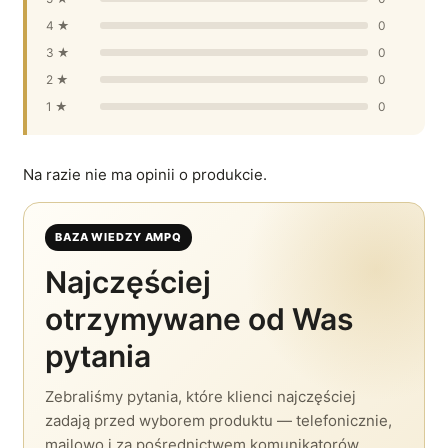
4 ★
0
3 ★
0
2 ★
0
1 ★
0
Na razie nie ma opinii o produkcie.
BAZA WIEDZY AMPQ
Najczęściej
otrzymywane od Was
pytania
Zebraliśmy pytania, które klienci najczęściej
zadają przed wyborem produktu — telefonicznie,
mailowo i za pośrednictwem komunikatorów.