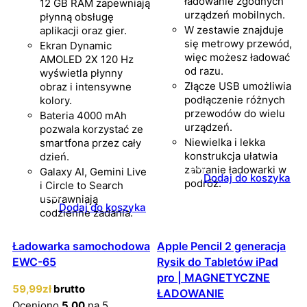
ładowanie zgodnych
12 GB RAM zapewniają
urządzeń mobilnych.
płynną obsługę
W zestawie znajduje
aplikacji oraz gier.
się metrowy przewód,
Ekran Dynamic
więc możesz ładować
AMOLED 2X 120 Hz
od razu.
wyświetla płynny
Złącze USB umożliwia
obraz i intensywne
podłączenie różnych
kolory.
przewodów do wielu
Bateria 4000 mAh
urządzeń.
pozwala korzystać ze
Niewielka i lekka
smartfona przez cały
konstrukcja ułatwia
dzień.
zabranie ładowarki w
Galaxy AI, Gemini Live
Dodaj do koszyka
podróż.
i Circle to Search
usprawniają
Dodaj do koszyka
codzienne zadania.
Ładowarka samochodowa
Apple Pencil 2 generacja
EWC-65
Rysik do Tabletów iPad
pro | MAGNETYCZNE
59
,99
zł
brutto
ŁADOWANIE
Oceniono
5.00
na 5