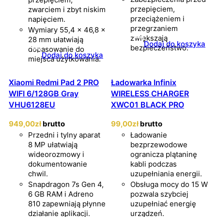
przepięciem,
zwarciem i zbyt niskim
przeciążeniem i
napięciem.
przegrzaniem
Wymiary 55,4 × 46,8 ×
zwiększają
28 mm ułatwiają
Dodaj do koszyka
bezpieczeństwo.
dopasowanie do
Dodaj do koszyka
miejsca użytkowania.
Xiaomi Redmi Pad 2 PRO
Ładowarka Infinix
WIFI 6/128GB Gray
WIRELESS CHARGER
VHU6128EU
XWC01 BLACK PRO
949
,00
zł
brutto
99
,00
zł
brutto
Przedni i tylny aparat
Ładowanie
8 MP ułatwiają
bezprzewodowe
wideorozmowy i
ogranicza plątaninę
dokumentowanie
kabli podczas
chwil.
uzupełniania energii.
Snapdragon 7s Gen 4,
Obsługa mocy do 15 W
6 GB RAM i Adreno
pozwala szybciej
810 zapewniają płynne
uzupełniać energię
działanie aplikacji.
urządzeń.