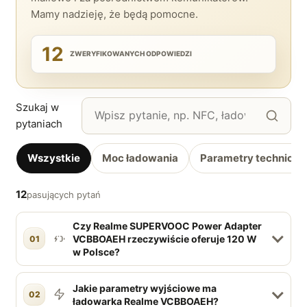
Mamy nadzieję, że będą pomocne.
12
ZWERYFIKOWANYCH ODPOWIEDZI
Szukaj w
pytaniach
Wszystkie
Moc ładowania
Parametry techniczn
12
pasujących pytań
Czy Realme SUPERVOOC Power Adapter
VCBBOAEH rzeczywiście oferuje 120 W
01
w Polsce?
Jakie parametry wyjściowe ma
02
ładowarka Realme VCBBOAEH?