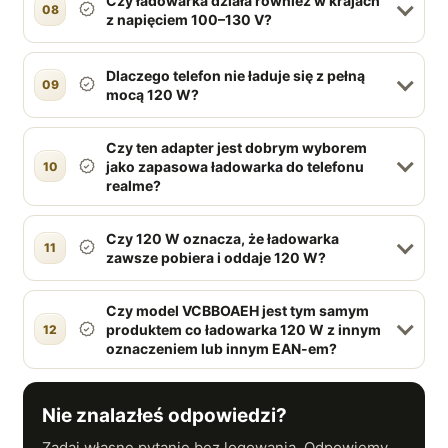
Czy ładowarka działa również w krajach
08
z napięciem 100–130 V?
Dlaczego telefon nie ładuje się z pełną
09
mocą 120 W?
Czy ten adapter jest dobrym wyborem
jako zapasowa ładowarka do telefonu
10
realme?
Czy 120 W oznacza, że ładowarka
11
zawsze pobiera i oddaje 120 W?
Czy model VCBBOAEH jest tym samym
produktem co ładowarka 120 W z innym
12
oznaczeniem lub innym EAN-em?
Nie znalazłeś odpowiedzi?
Zadaj własne pytanie bez logowania. Odpowiemy