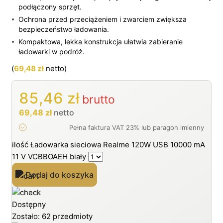
podłączony sprzęt.
Ochrona przed przeciążeniem i zwarciem zwiększa
bezpieczeństwo ładowania.
Kompaktowa, lekka konstrukcja ułatwia zabieranie
ładowarki w podróż.
(
69,48
zł
netto)
85,46
zł
brutto
69,48
zł
netto
ilość Ładowarka sieciowa Realme 120W USB 10000 mA
11 V VCBBOAEH biały
Dodaj do koszyka
Dostępny
Zostało: 62 przedmioty