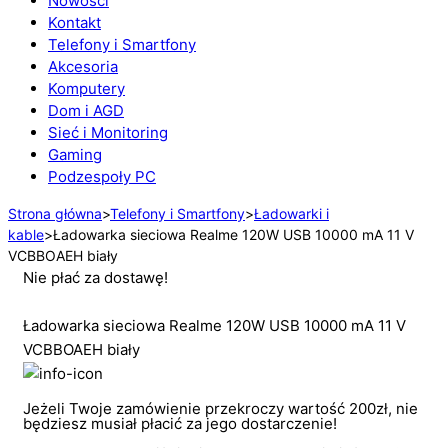
Nowości
Kontakt
Telefony i Smartfony
Akcesoria
Komputery
Dom i AGD
Sieć i Monitoring
Gaming
Podzespoły PC
Strona główna
>
Telefony i Smartfony
>
Ładowarki i
kable
>
Ładowarka sieciowa Realme 120W USB 10000 mA 11 V
VCBBOAEH biały
Nie płać za dostawę!
Ładowarka sieciowa Realme 120W USB 10000 mA 11 V
VCBBOAEH biały
Jeżeli Twoje zamówienie przekroczy wartość 200zł, nie
będziesz musiał płacić za jego dostarczenie!