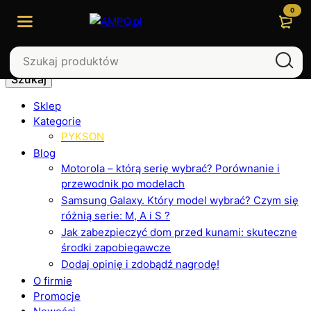
0
Szukaj
Sklep
Kategorie
PYKSON
Blog
Motorola – którą serię wybrać? Porównanie i
przewodnik po modelach
Samsung Galaxy. Który model wybrać? Czym się
różnią serie: M, A i S ?
Jak zabezpieczyć dom przed kunami: skuteczne
środki zapobiegawcze
Dodaj opinię i zdobądź nagrodę!
O firmie
Promocje