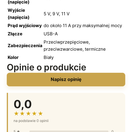
(napięcie)
Wyjście
5 V, 9 V, 11 V
(napięcia)
Prąd wyjściowy
do około 11 A przy maksymalnej mocy
Złącze
USB-A
Przeciwprzepięciowe,
Zabezpieczenia
przeciwzwarciowe, termiczne
Kolor
Biały
Opinie o produkcie
Napisz opinię
0,0
★★★★★
na podstawie 0 opinii
5 ★
0