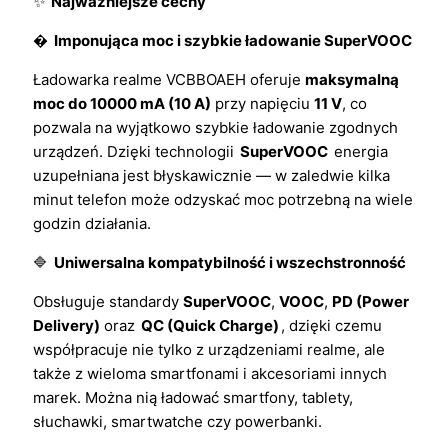
✨
Najważniejsze cechy
�
Imponująca moc i szybkie ładowanie SuperVOOC
Ładowarka realme VCBBOAEH oferuje
maksymalną
moc do 10000 mA (10 A)
przy napięciu
11 V
, co
pozwala na wyjątkowo szybkie ładowanie zgodnych
urządzeń. Dzięki technologii
SuperVOOC
energia
uzupełniana jest błyskawicznie — w zaledwie kilka
minut telefon może odzyskać moc potrzebną na wiele
godzin działania.
🔷
Uniwersalna kompatybilność i wszechstronność
Obsługuje standardy
SuperVOOC
,
VOOC
,
PD (Power
Delivery)
oraz
QC (Quick Charge)
, dzięki czemu
współpracuje nie tylko z urządzeniami realme, ale
także z wieloma smartfonami i akcesoriami innych
marek. Można nią ładować smartfony, tablety,
słuchawki, smartwatche czy powerbanki.