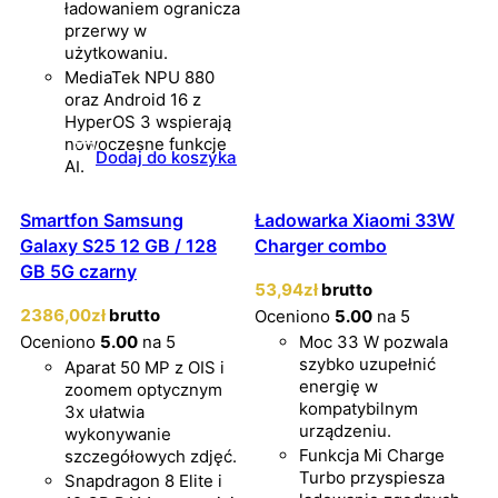
ładowaniem ogranicza
przerwy w
użytkowaniu.
MediaTek NPU 880
oraz Android 16 z
HyperOS 3 wspierają
nowoczesne funkcje
Dodaj do koszyka
AI.
Smartfon Samsung
Ładowarka Xiaomi 33W
Galaxy S25 12 GB / 128
Charger combo
GB 5G czarny
53
,94
zł
brutto
2386
,00
zł
brutto
Oceniono
5.00
na 5
Oceniono
5.00
na 5
Moc 33 W pozwala
szybko uzupełnić
Aparat 50 MP z OIS i
energię w
zoomem optycznym
kompatybilnym
3x ułatwia
urządzeniu.
wykonywanie
Funkcja Mi Charge
szczegółowych zdjęć.
Turbo przyspiesza
Snapdragon 8 Elite i