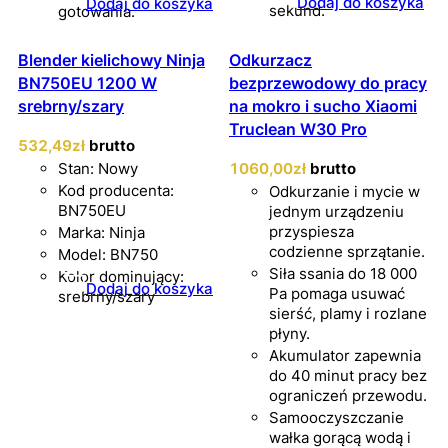
Dodaj do koszyka
Dodaj do koszyka
sekund.
gotowania.
Blender kielichowy Ninja
Odkurzacz
BN750EU 1200 W
bezprzewodowy do pracy
srebrny/szary
na mokro i sucho Xiaomi
Truclean W30 Pro
532
,49
zł
brutto
Stan: Nowy
1060
,00
zł
brutto
Kod producenta:
Odkurzanie i mycie w
BN750EU
jednym urządzeniu
przyspiesza
Marka: Ninja
codzienne sprzątanie.
Model: BN750
Siła ssania do 18 000
Kolor dominujący:
Dodaj do koszyka
Pa pomaga usuwać
srebrny/szary
sierść, plamy i rozlane
płyny.
Akumulator zapewnia
do 40 minut pracy bez
ograniczeń przewodu.
Samooczyszczanie
wałka gorącą wodą i