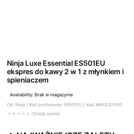
Wyprzedano
Ninja Luxe Essential ES501EU
ekspres do kawy 2 w 1 z młynkiem i
spieniaczem
Availability:
Brak w magazynie
Od:
Ninja |
Kod producenta: ES501EU | Kod AMPQ:97600
Dodaj opinie