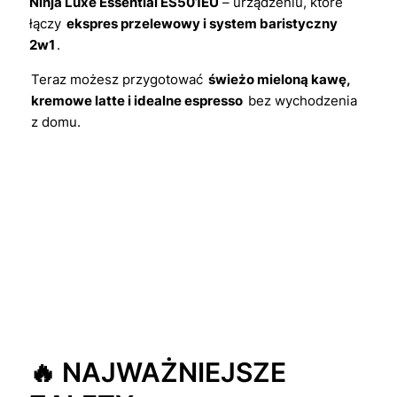
Ninja Luxe Essential ES501EU
– urządzeniu, które
łączy
ekspres przelewowy i system baristyczny
2w1
.
Teraz możesz przygotować
świeżo mieloną kawę,
kremowe latte i idealne espresso
bez wychodzenia
z domu.
🔥 NAJWAŻNIEJSZE