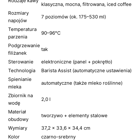
Rodzaje kawy
klasyczna, mocna, filtrowana, iced coffee
Rozmiary
7 poziomów (ok. 175–530 ml)
napojów
Temperatura
90–96°C
parzenia
Podgrzewanie
tak
filiżanek
Sterowanie
elektroniczne (panel + pokrętło)
Technologia
Barista Assist (automatyczne ustawienia)
Spienianie
automatyczne (także mleko roślinne)
mleka
Zbiornik na
2,0 l
wodę
Materiał
tworzywo + elementy stalowe
obudowy
Wymiary
37,2 × 33,6 × 34,4 cm
Kolor
czarno-srebrny