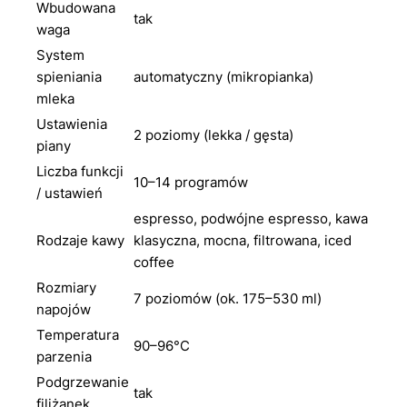
Wbudowana
tak
waga
System
spieniania
automatyczny (mikropianka)
mleka
Ustawienia
2 poziomy (lekka / gęsta)
piany
Liczba funkcji
10–14 programów
/ ustawień
espresso, podwójne espresso, kawa
Rodzaje kawy
klasyczna, mocna, filtrowana, iced
coffee
Rozmiary
7 poziomów (ok. 175–530 ml)
napojów
Temperatura
90–96°C
parzenia
Podgrzewanie
tak
filiżanek