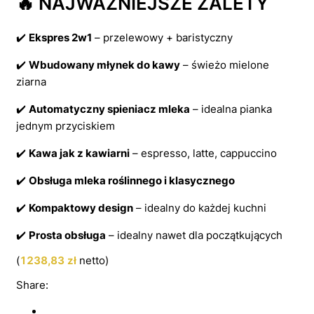
🔥 NAJWAŻNIEJSZE ZALETY
✔️
Ekspres 2w1
– przelewowy + baristyczny
✔️
Wbudowany młynek do kawy
– świeżo mielone
ziarna
✔️
Automatyczny spieniacz mleka
– idealna pianka
jednym przyciskiem
✔️
Kawa jak z kawiarni
– espresso, latte, cappuccino
✔️
Obsługa mleka roślinnego i klasycznego
✔️
Kompaktowy design
– idealny do każdej kuchni
✔️
Prosta obsługa
– idealny nawet dla początkujących
(
1238,83
zł
netto)
Share: