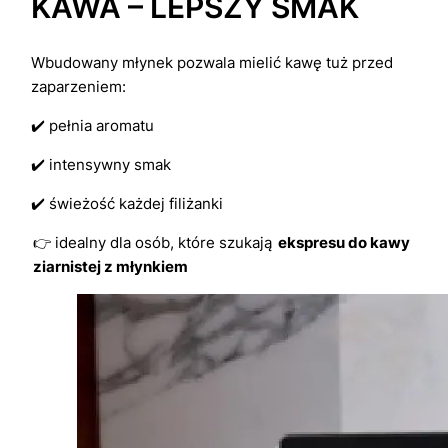
KAWA – LEPSZY SMAK
Wbudowany młynek pozwala mielić kawę tuż przed
zaparzeniem:
✔️ pełnia aromatu
✔️ intensywny smak
✔️ świeżość każdej filiżanki
👉 idealny dla osób, które szukają
ekspresu do kawy
ziarnistej z młynkiem