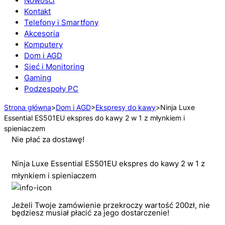
Nowości
Kontakt
Telefony i Smartfony
Akcesoria
Komputery
Dom i AGD
Sieć i Monitoring
Gaming
Podzespoły PC
Strona główna
>
Dom i AGD
>
Ekspresy do kawy
>
Ninja Luxe
Essential ES501EU ekspres do kawy 2 w 1 z młynkiem i
spieniaczem
Nie płać za dostawę!
Ninja Luxe Essential ES501EU ekspres do kawy 2 w 1 z
młynkiem i spieniaczem
Jeżeli Twoje zamówienie przekroczy wartość 200zł, nie
będziesz musiał płacić za jego dostarczenie!