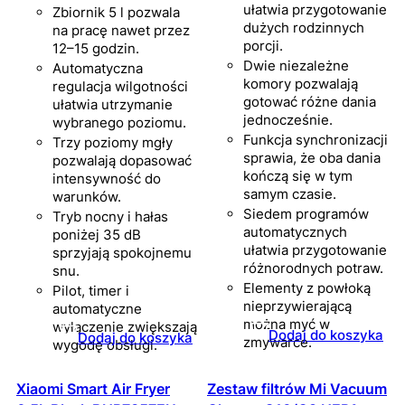
ułatwia przygotowanie
Zbiornik 5 l pozwala
dużych rodzinnych
na pracę nawet przez
porcji.
12–15 godzin.
Dwie niezależne
Automatyczna
komory pozwalają
regulacja wilgotności
gotować różne dania
ułatwia utrzymanie
jednocześnie.
wybranego poziomu.
Funkcja synchronizacji
Trzy poziomy mgły
sprawia, że oba dania
pozwalają dopasować
kończą się w tym
intensywność do
samym czasie.
warunków.
Siedem programów
Tryb nocny i hałas
automatycznych
poniżej 35 dB
ułatwia przygotowanie
sprzyjają spokojnemu
różnorodnych potraw.
snu.
Elementy z powłoką
Pilot, timer i
nieprzywierającą
automatyczne
można myć w
wyłączenie zwiększają
Dodaj do koszyka
Dodaj do koszyka
zmywarce.
wygodę obsługi.
Xiaomi Smart Air Fryer
Zestaw filtrów Mi Vacuum