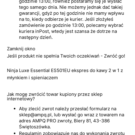
godzinie 13:00, również postaramy się je wysłać
tego samego dnia. Nie możemy jednak dać takiej
gwarancji, gdyż po tej godzinie nie mamy wpływu
na to, kiedy odbierze je kurier. Jeśli złożyłeś
zamówienie po godzinie 13:00, polecamy wybrać
kuriera inPost, wtedy jest szansa że dotrze na
następny dzień.
Zamknij okno
Jeśli produkt nie spełnia Twoich oczekiwań - Zwróć go!
Ninja Luxe Essential ES501EU ekspres do kawy 2 w 1 z
młynkiem i spieniaczem
Jak mogę zwrócić towar kupiony przez sklep
internetowy?
Aby zlecić zwrot należy przesłać formularz na
sklep@ampq.pl, lub wysłać go wraz z towarem na
adres AMPQ PRO zwroty, Biery 81, 43-386
Świętoszówka.
Regulamin zobowiązuje nas do wykonania zwrotu