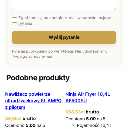
Zgadzam się na kontakt e-mail w sprawie mojego
pytania.
Wyślij pytanie
Pytania publikujemy po weryfikacji. Nie udostępniamy
Twojego adresu e-mail.
Podobne produkty
Nawilżacz powietrza
Ninja Air Fryer 10,4L
ultradźwiękowy 5L AMPQ
AF500EU
z pilotem
668
,53
zł
brutto
89
,90
zł
brutto
Oceniono
5.00
na 5
Oceniono
5.00
na 5
Pojemność 10,4 l