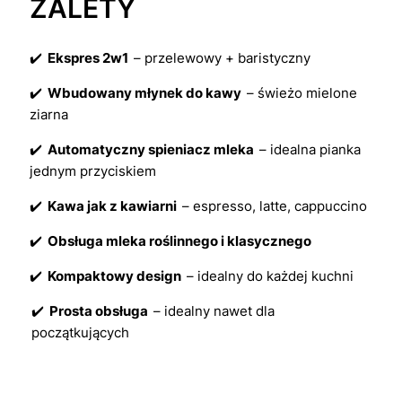
ZALETY
✔️
Ekspres 2w1
– przelewowy + baristyczny
✔️
Wbudowany młynek do kawy
– świeżo mielone
ziarna
✔️
Automatyczny spieniacz mleka
– idealna pianka
jednym przyciskiem
✔️
Kawa jak z kawiarni
– espresso, latte, cappuccino
✔️
Obsługa mleka roślinnego i klasycznego
✔️
Kompaktowy design
– idealny do każdej kuchni
✔️
Prosta obsługa
– idealny nawet dla
początkujących