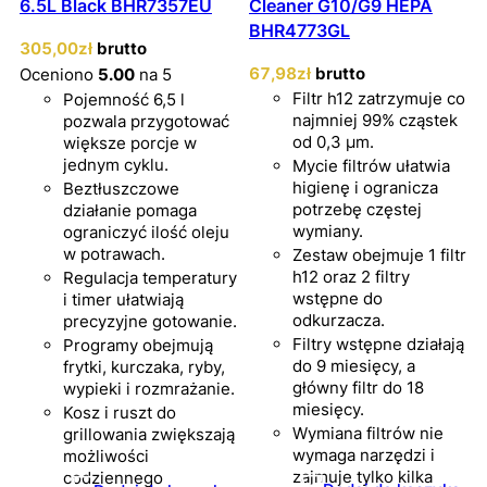
6.5L Black BHR7357EU
Cleaner G10/G9 HEPA
BHR4773GL
305
,00
zł
brutto
67
,98
zł
brutto
Oceniono
5.00
na 5
Filtr h12 zatrzymuje co
Pojemność 6,5 l
najmniej 99% cząstek
pozwala przygotować
od 0,3 µm.
większe porcje w
jednym cyklu.
Mycie filtrów ułatwia
higienę i ogranicza
Beztłuszczowe
potrzebę częstej
działanie pomaga
wymiany.
ograniczyć ilość oleju
w potrawach.
Zestaw obejmuje 1 filtr
h12 oraz 2 filtry
Regulacja temperatury
wstępne do
i timer ułatwiają
odkurzacza.
precyzyjne gotowanie.
Filtry wstępne działają
Programy obejmują
do 9 miesięcy, a
frytki, kurczaka, ryby,
główny filtr do 18
wypieki i rozmrażanie.
miesięcy.
Kosz i ruszt do
Wymiana filtrów nie
grillowania zwiększają
wymaga narzędzi i
możliwości
zajmuje tylko kilka
codziennego