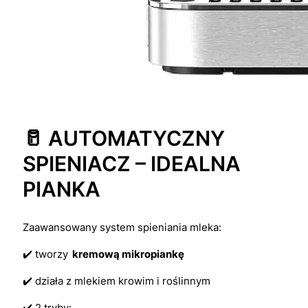
🥛 AUTOMATYCZNY
SPIENIACZ – IDEALNA
PIANKA
Zaawansowany system spieniania mleka:
✔️ tworzy
kremową mikropiankę
✔️ działa z mlekiem krowim i roślinnym
✔️ 2 tryby: