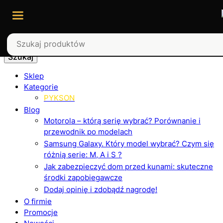
Szukaj
Sklep
Kategorie
PYKSON
Blog
Motorola – którą serię wybrać? Porównanie i
przewodnik po modelach
Samsung Galaxy. Który model wybrać? Czym się
różnią serie: M, A i S ?
Jak zabezpieczyć dom przed kunami: skuteczne
środki zapobiegawcze
Dodaj opinię i zdobądź nagrodę!
O firmie
Promocje