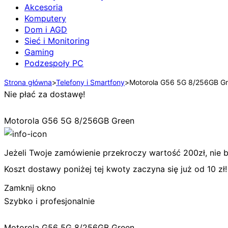
Akcesoria
Komputery
Dom i AGD
Sieć i Monitoring
Gaming
Podzespoły PC
Strona główna
>
Telefony i Smartfony
>
Motorola G56 5G 8/256GB G
Nie płać za dostawę!
Motorola G56 5G 8/256GB Green
Jeżeli Twoje zamówienie przekroczy wartość 200zł, nie bę
Koszt dostawy poniżej tej kwoty zaczyna się już od 10 zł!
Zamknij okno
Szybko i profesjonalnie
Motorola G56 5G 8/256GB Green