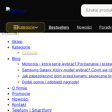
Szukaj
Kategorie
Bestsellery
Nowości
Porady
Sklep
Kategorie
PYKSON
Blog
Motorola – którą serię wybrać? Porównanie i prz
Samsung Galaxy. Który model wybrać? Czym się różn
Jak zabezpieczyć dom przed kunami: skuteczne ś
Dodaj opinię i zdobądź nagrodę!
O firmie
Promocje
Nowości
Kontakt
Telefony i Smartfony