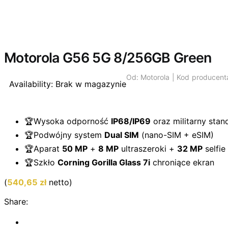
Wyprzedano
Motorola G56 5G 8/256GB Green
Od:
Motorola |
Kod producen
Availability:
Brak w magazynie
🏆Wysoka odporność
IP68/IP69
oraz militarny stan
🏆Podwójny system
Dual SIM
(nano-SIM + eSIM)
🏆Aparat
50 MP
+
8 MP
ultraszeroki +
32 MP
selfie
🏆Szkło
Corning Gorilla Glass 7i
chroniące ekran
(
540,65
zł
netto)
Share: