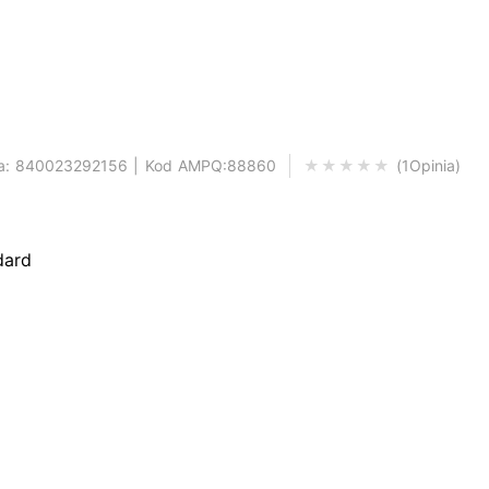
ta: 840023292156 | Kod AMPQ:88860
1
Opinia
O
dard