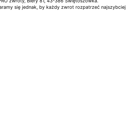
PRO zwroty, Biery 81, 43-386 Świętoszówka.
ramy się jednak, by każdy zwrot rozpatrzeć najszybciej