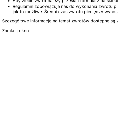
Aby zlecić zwrot należy przesłać formularz na skl
Regulamin zobowiązuje nas do wykonania zwrotu pie
jak to możliwe. Średni czas zwrotu pieniędzy wynosi
Szczegółowe informacje na temat zwrotów dostępne są 
Zamknij okno