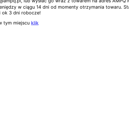
ep@ampq.pl, lub wysłać go wraz z towarem na adres AMPQ 
niędzy w ciągu 14 dni od momenty otrzymania towaru. Sta
 ok 3 dni robocze!
w tym miejscu
klik