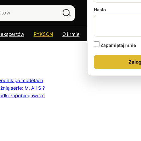
Hasło
 ekspertów
PYKSON
O firmie
Kontakt
Zapamiętaj mnie
ewodnik po modelach
ią serie: M, A i S ?
rodki zapobiegawcze