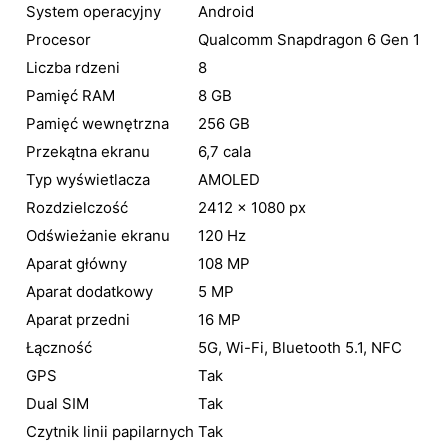
System operacyjny
Android
Procesor
Qualcomm Snapdragon 6 Gen 1
Liczba rdzeni
8
Pamięć RAM
8 GB
Pamięć wewnętrzna
256 GB
Przekątna ekranu
6,7 cala
Typ wyświetlacza
AMOLED
Rozdzielczość
2412 × 1080 px
Odświeżanie ekranu
120 Hz
Aparat główny
108 MP
Aparat dodatkowy
5 MP
Aparat przedni
16 MP
Łączność
5G, Wi-Fi, Bluetooth 5.1, NFC
GPS
Tak
Dual SIM
Tak
Czytnik linii papilarnych
Tak