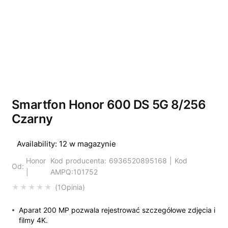
Smartfon Honor 600 DS 5G 8/256
Czarny
Availability:
12 w magazynie
Honor
Kod producenta: 6936520895168 | Kod
Od:
|
AMPQ:101752
1
Opinia
Oceniony
5.00
na 5 na podstawi
Aparat 200 MP pozwala rejestrować szczegółowe zdjęcia i
filmy 4K.