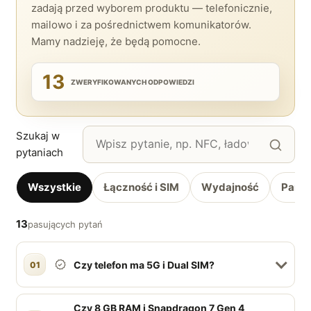
zadają przed wyborem produktu — telefonicznie,
mailowo i za pośrednictwem komunikatorów.
Mamy nadzieję, że będą pomocne.
13
ZWERYFIKOWANYCH ODPOWIEDZI
Szukaj w
pytaniach
Wszystkie
Łączność i SIM
Wydajność
Pami
13
pasujących pytań
Czy telefon ma 5G i Dual SIM?
01
Czy 8 GB RAM i Snapdragon 7 Gen 4