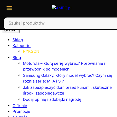
Szukaj
Sklep
Kategorie
PYKSON
Blog
Motorola – którą serię wybrać? Porównanie i
przewodnik po modelach
Samsung Galaxy. Który model wybrać? Czym się
różnią serie: M, A i S ?
Jak zabezpieczyć dom przed kunami: skuteczne
środki zapobiegawcze
Dodaj opinię i zdobądź nagrodę!
O firmie
Promocje