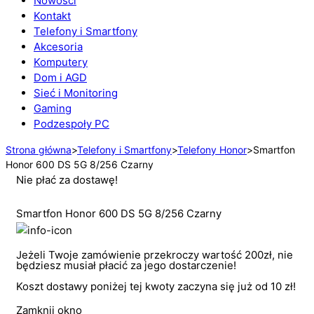
Nowości
Kontakt
Telefony i Smartfony
Akcesoria
Komputery
Dom i AGD
Sieć i Monitoring
Gaming
Podzespoły PC
Strona główna
>
Telefony i Smartfony
>
Telefony Honor
>
Smartfon
Honor 600 DS 5G 8/256 Czarny
Nie płać za dostawę!
Smartfon Honor 600 DS 5G 8/256 Czarny
Jeżeli Twoje zamówienie przekroczy wartość 200zł, nie
będziesz musiał płacić za jego dostarczenie!
Koszt dostawy poniżej tej kwoty zaczyna się już od 10 zł!
Zamknij okno