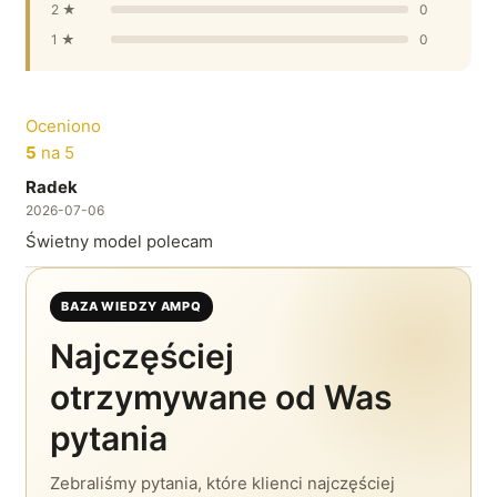
2 ★
0
1 ★
0
Oceniono
5
na 5
Radek
2026-07-06
Świetny model polecam
BAZA WIEDZY AMPQ
Najczęściej
otrzymywane od Was
pytania
Zebraliśmy pytania, które klienci najczęściej