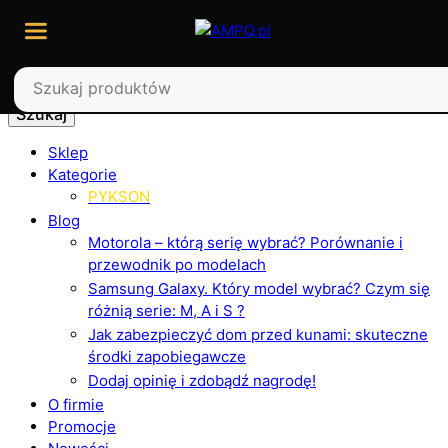
Szukaj
Sklep
Kategorie
PYKSON
Blog
Motorola – którą serię wybrać? Porównanie i
przewodnik po modelach
Samsung Galaxy. Który model wybrać? Czym się
różnią serie: M, A i S ?
Jak zabezpieczyć dom przed kunami: skuteczne
środki zapobiegawcze
Dodaj opinię i zdobądź nagrodę!
O firmie
Promocje