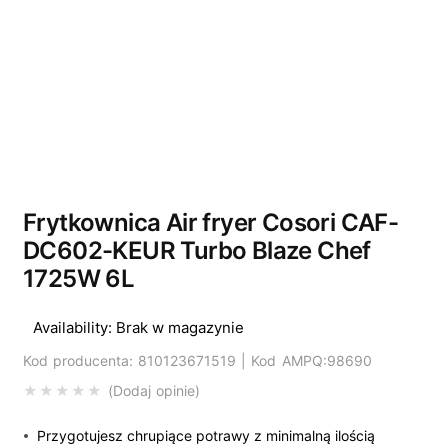
Wyprzedano
Frytkownica Air fryer Cosori CAF-
DC602-KEUR Turbo Blaze Chef
1725W 6L
Availability:
Brak w magazynie
Kod producenta: 810123671519 | Kod AMPQ:98690
Dodaj opinie
Przygotujesz chrupiące potrawy z minimalną ilością