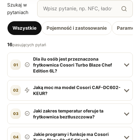
Szukaj w
pytaniach
Wszystkie
Pojemność i zastosowanie
Parametry
16
pasujących pytań
Dla ilu osób jest przeznaczona
frytkownica Cosori Turbo Blaze Chef
01
Edition 6L?
Jaką moc ma model Cosori CAF-DC602-
02
KEUR?
Jaki zakres temperatur oferuje ta
03
frytkownica beztłuszczowa?
Jakie programy i funkcje ma Cosori
04