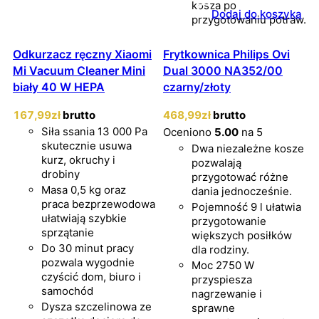
kosza po
Dodaj do koszyka
przygotowaniu potraw.
Odkurzacz ręczny Xiaomi
Frytkownica Philips Ovi
Mi Vacuum Cleaner Mini
Dual 3000 NA352/00
biały 40 W HEPA
czarny/złoty
167
,99
zł
brutto
468
,99
zł
brutto
Siła ssania 13 000 Pa
Oceniono
5.00
na 5
skutecznie usuwa
Dwa niezależne kosze
kurz, okruchy i
pozwalają
drobiny
przygotować różne
Masa 0,5 kg oraz
dania jednocześnie.
praca bezprzewodowa
Pojemność 9 l ułatwia
ułatwiają szybkie
przygotowanie
sprzątanie
większych posiłków
Do 30 minut pracy
dla rodziny.
pozwala wygodnie
Moc 2750 W
czyścić dom, biuro i
przyspiesza
samochód
nagrzewanie i
Dysza szczelinowa ze
sprawne