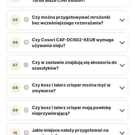
Turbo Blaze Chef Edition?
Czy można przygotowywać mrożonki
05
bez wcześniejszego rozmrażania?
Czy Cosori CAF-DC602-KEUR wymaga
06
używania oleju?
Czy w zestawie znajdują się akcesoria do
07
szaszłyków?
Czy kosz i talerz crisper można myć w
08
zmywarce?
Czy kosz i talerz crisper mają powłokę
09
nieprzywierającą?
Jakie miejsce należy przygotować na
10