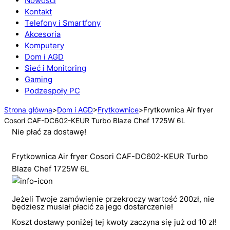
Nowości
Kontakt
Telefony i Smartfony
Akcesoria
Komputery
Dom i AGD
Sieć i Monitoring
Gaming
Podzespoły PC
Strona główna
>
Dom i AGD
>
Frytkownice
>
Frytkownica Air fryer
Cosori CAF-DC602-KEUR Turbo Blaze Chef 1725W 6L
Nie płać za dostawę!
Frytkownica Air fryer Cosori CAF-DC602-KEUR Turbo
Blaze Chef 1725W 6L
Jeżeli Twoje zamówienie przekroczy wartość 200zł, nie
będziesz musiał płacić za jego dostarczenie!
Koszt dostawy poniżej tej kwoty zaczyna się już od 10 zł!