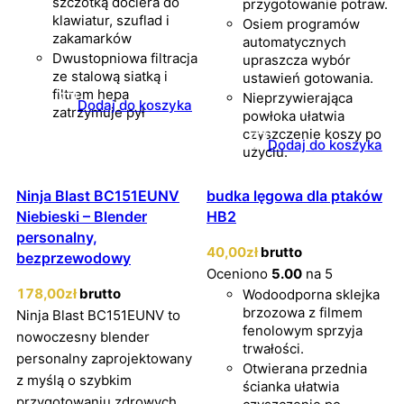
szczotką dociera do
przygotowanie potraw.
klawiatur, szuflad i
Osiem programów
zakamarków
automatycznych
Dwustopniowa filtracja
upraszcza wybór
ze stalową siatką i
ustawień gotowania.
filtrem hepa
Nieprzywierająca
Dodaj do koszyka
zatrzymuje pył
powłoka ułatwia
czyszczenie koszy po
Dodaj do koszyka
użyciu.
Ninja Blast BC151EUNV
budka lęgowa dla ptaków
Niebieski – Blender
HB2
personalny,
40
,00
zł
brutto
bezprzewodowy
Oceniono
5.00
na 5
178
,00
zł
brutto
Wodoodporna sklejka
brzozowa z filmem
Ninja Blast BC151EUNV to
fenolowym sprzyja
nowoczesny blender
trwałości.
personalny zaprojektowany
Otwierana przednia
z myślą o szybkim
ścianka ułatwia
przygotowaniu zdrowych