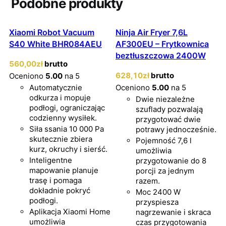
Podobne produkty
Xiaomi Robot Vacuum
Ninja Air Fryer 7,6L
S40 White BHR084AEU
AF300EU – Frytkownica
beztłuszczowa 2400W
560
,00
zł
brutto
628
,10
zł
brutto
Oceniono
5.00
na 5
Automatycznie
Oceniono
5.00
na 5
odkurza i mopuje
Dwie niezależne
podłogi, ograniczając
szuflady pozwalają
codzienny wysiłek.
przygotować dwie
Siła ssania 10 000 Pa
potrawy jednocześnie.
skutecznie zbiera
Pojemność 7,6 l
kurz, okruchy i sierść.
umożliwia
Inteligentne
przygotowanie do 8
mapowanie planuje
porcji za jednym
trasę i pomaga
razem.
dokładnie pokryć
Moc 2400 W
podłogi.
przyspiesza
Aplikacja Xiaomi Home
nagrzewanie i skraca
umożliwia
czas przygotowania