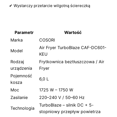
✔ Wystarczy przetarcie wilgotną ściereczką
Parametr
Wartość
Marka
COSORI
Air Fryer TurboBlaze CAF-DC601-
Model
KEU
Rodzaj
Frytkownica beztłuszczowa / Air
urządzenia
Fryer
Pojemność
6,0 L
kosza
Moc
1725 W – 1750 W
Zasilanie
220–240 V / 50–60 Hz
TurboBlaze – silnik DC + 5-
Technologia
stopniowy przepływ powietrza