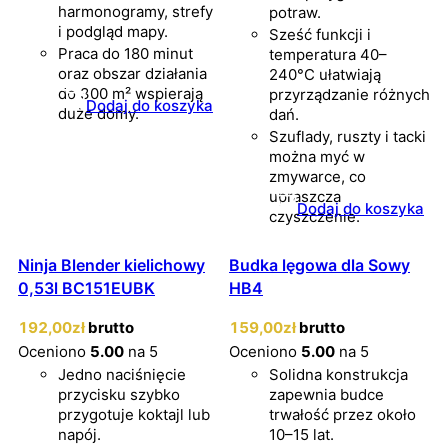
harmonogramy, strefy
potraw.
i podgląd mapy.
Sześć funkcji i
Praca do 180 minut
temperatura 40–
oraz obszar działania
240°C ułatwiają
do 300 m² wspierają
przyrządzanie różnych
Dodaj do koszyka
duże domy.
dań.
Szuflady, ruszty i tacki
można myć w
zmywarce, co
upraszcza
Dodaj do koszyka
czyszczenie.
Ninja Blender kielichowy
Budka lęgowa dla Sowy
0,53l BC151EUBK
HB4
192
,00
zł
brutto
159
,00
zł
brutto
Oceniono
5.00
na 5
Oceniono
5.00
na 5
Jedno naciśnięcie
Solidna konstrukcja
przycisku szybko
zapewnia budce
przygotuje koktajl lub
trwałość przez około
napój.
10–15 lat.