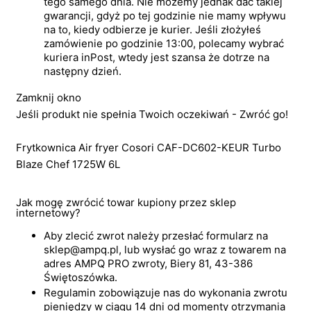
tego samego dnia. Nie możemy jednak dać takiej
gwarancji, gdyż po tej godzinie nie mamy wpływu
na to, kiedy odbierze je kurier. Jeśli złożyłeś
zamówienie po godzinie 13:00, polecamy wybrać
kuriera inPost, wtedy jest szansa że dotrze na
następny dzień.
Zamknij okno
Jeśli produkt nie spełnia Twoich oczekiwań - Zwróć go!
Frytkownica Air fryer Cosori CAF-DC602-KEUR Turbo
Blaze Chef 1725W 6L
Jak mogę zwrócić towar kupiony przez sklep
internetowy?
Aby zlecić zwrot należy przesłać formularz na
sklep@ampq.pl, lub wysłać go wraz z towarem na
adres AMPQ PRO zwroty, Biery 81, 43-386
Świętoszówka.
Regulamin zobowiązuje nas do wykonania zwrotu
pieniędzy w ciągu 14 dni od momenty otrzymania