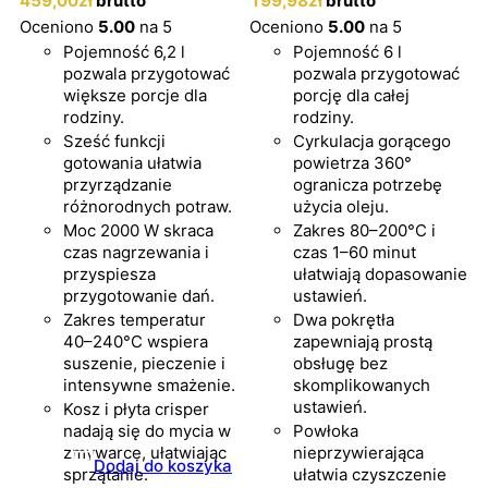
459
,00
zł
brutto
199
,98
zł
brutto
Oceniono
5.00
na 5
Oceniono
5.00
na 5
Pojemność 6,2 l
Pojemność 6 l
pozwala przygotować
pozwala przygotować
większe porcje dla
porcję dla całej
rodziny.
rodziny.
Sześć funkcji
Cyrkulacja gorącego
gotowania ułatwia
powietrza 360°
przyrządzanie
ogranicza potrzebę
różnorodnych potraw.
użycia oleju.
Moc 2000 W skraca
Zakres 80–200°C i
czas nagrzewania i
czas 1–60 minut
przyspiesza
ułatwiają dopasowanie
przygotowanie dań.
ustawień.
Zakres temperatur
Dwa pokrętła
40–240°C wspiera
zapewniają prostą
suszenie, pieczenie i
obsługę bez
intensywne smażenie.
skomplikowanych
ustawień.
Kosz i płyta crisper
nadają się do mycia w
Powłoka
zmywarce, ułatwiając
nieprzywierająca
Dodaj do koszyka
sprzątanie.
ułatwia czyszczenie