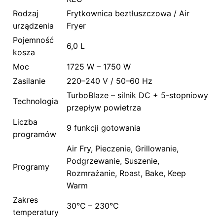
Rodzaj
Frytkownica beztłuszczowa / Air
urządzenia
Fryer
Pojemność
6,0 L
kosza
Moc
1725 W – 1750 W
Zasilanie
220–240 V / 50–60 Hz
TurboBlaze – silnik DC + 5-stopniowy
Technologia
przepływ powietrza
Liczba
9 funkcji gotowania
programów
Air Fry, Pieczenie, Grillowanie,
Podgrzewanie, Suszenie,
Programy
Rozmrażanie, Roast, Bake, Keep
Warm
Zakres
30°C – 230°C
temperatury