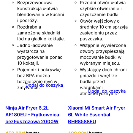
Bezprzewodowa
Przedni otwór ułatwia
konstrukcja ułatwia
szybkie otwieranie i
blendowanie w kuchni
czyszczenie budki.
i podróży.
Otwór wejściowy o
Rozdrabnia
średnicy 10 cm sprzyja
zamrożone składniki i
zasiedleniu przez
lód na gładkie koktajle.
puszczyka.
Jedno ładowanie
Wstępnie wywiercone
wystarcza na
otwory przyspieszają
przygotowanie ponad
mocowanie budki w
10 koktajli.
wybranym miejscu.
Pojemnik i pokrywkę
Wystający dach chroni
bez BPA można
gniazdo i wnętrze
bezpiecznie myć w
budki przed
Dodaj do koszyka
zmywarce.
warunkami
Dodaj do koszyka
atmosferycznymi.
Ninja Air Fryer 6,2L
Xiaomi Mi Smart Air Fryer
AF180EU - Frytkownica
6L White Essential
beztłuszczowa 2000W
BHR8588EU