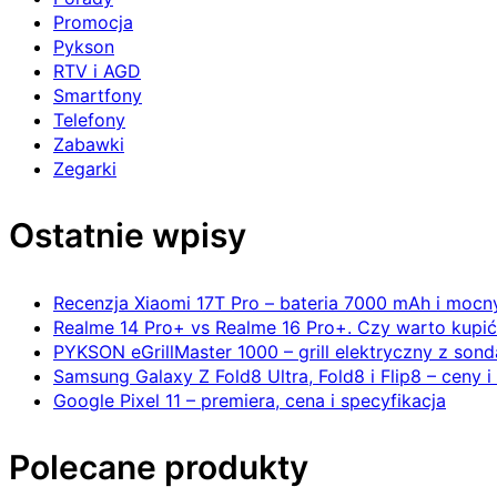
Promocja
Pykson
RTV i AGD
Smartfony
Telefony
Zabawki
Zegarki
Ostatnie wpisy
Recenzja Xiaomi 17T Pro – bateria 7000 mAh i mocn
Realme 14 Pro+ vs Realme 16 Pro+. Czy warto kupi
PYKSON eGrillMaster 1000 – grill elektryczny z sond
Samsung Galaxy Z Fold8 Ultra, Fold8 i Flip8 – ceny i
Google Pixel 11 – premiera, cena i specyfikacja
Polecane produkty