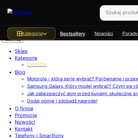
Szukaj
Kategorie
Bestsellery
Nowości
Porady
Sklep
Kategorie
PYKSON
Blog
Motorola – którą serię wybrać? Porównanie i prz
Samsung Galaxy. Który model wybrać? Czym się różn
Jak zabezpieczyć dom przed kunami: skuteczne ś
Dodaj opinię i zdobądź nagrodę!
O firmie
Promocje
Nowości
Kontakt
Telefony i Smartfony