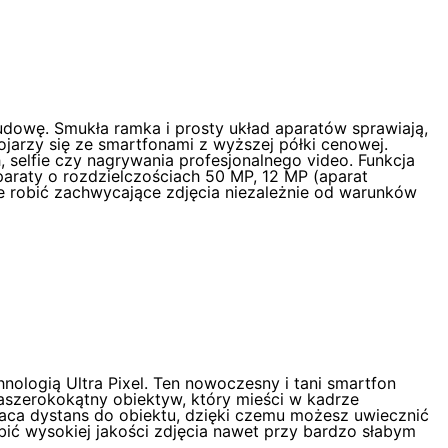
dowę. Smukła ramka i prosty układ aparatów sprawiają,
ojarzy się ze smartfonami z wyższej półki cenowej.
selfie czy nagrywania profesjonalnego video. Funkcja
paraty o rozdzielczościach 50 MP, 12 MP (aparat
e robić zachwycające zdjęcia niezależnie od warunków
ologią Ultra Pixel. Ten nowoczesny i tani smartfon
raszerokokątny obiektyw, który mieści w kadrze
raca dystans do obiektu, dzięki czemu możesz uwiecznić
bić wysokiej jakości zdjęcia nawet przy bardzo słabym