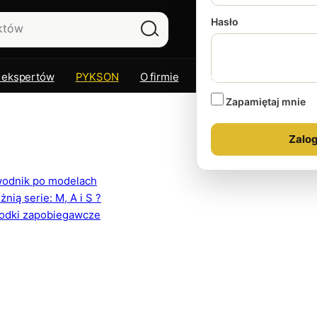
Hasło
 ekspertów
PYKSON
O firmie
Kontakt
Zapamiętaj mnie
ewodnik po modelach
ią serie: M, A i S ?
rodki zapobiegawcze