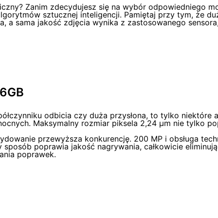
ficzny? Zanim zdecydujesz się na wybór odpowiedniego mod
lgorytmów sztucznej inteligencji. Pamiętaj przy tym, że du
cia, a sama jakość zdjęcia wynika z zastosowanego senso
56GB
łczynniku odbicia czy duża przysłona, to tylko niektóre 
cnych. Maksymalny rozmiar piksela 2,24 μm nie tylko popr
cydowanie przewyższa konkurencję. 200 MP i obsługa techn
otny sposób poprawia jakość nagrywania, całkowicie eliminu
wania poprawek.