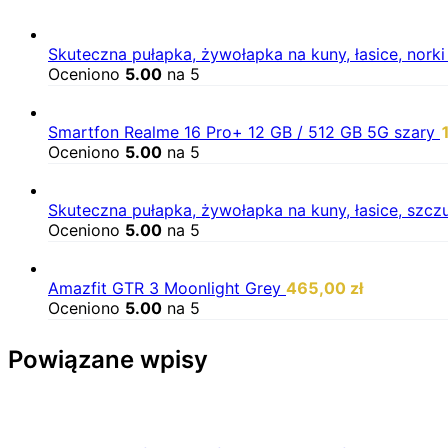
Skuteczna pułapka, żywołapka na kuny, łasice, nork
Oceniono
5.00
na 5
Smartfon Realme 16 Pro+ 12 GB / 512 GB 5G szary
Oceniono
5.00
na 5
Skuteczna pułapka, żywołapka na kuny, łasice, szc
Oceniono
5.00
na 5
Amazfit GTR 3 Moonlight Grey
465,00
zł
Oceniono
5.00
na 5
Powiązane wpisy