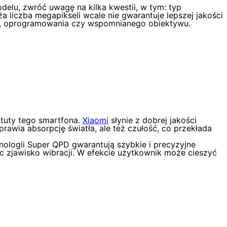
elu, zwróć uwagę na kilka kwestii, w tym: typ
ża liczba megapikseli wcale nie gwarantuje lepszej jakości
ra, oprogramowania czy wspomnianego obiektywu.
atuty tego smartfona.
Xiaomi
słynie z dobrej jakości
awia absorpcję światła, ale też czułość, co przekłada
ologii Super QPD gwarantują szybkie i precyzyjne
jąc zjawisko wibracji. W efekcie użytkownik może cieszyć