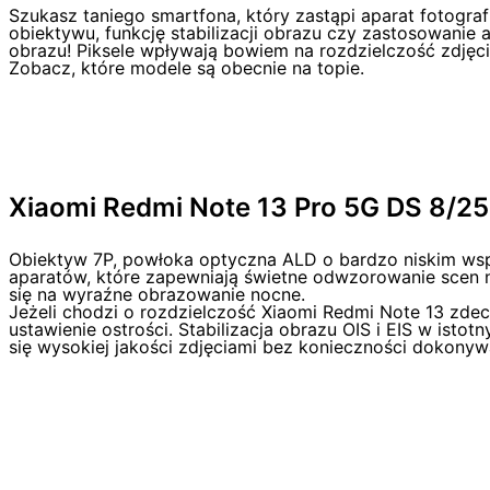
Szukasz taniego smartfona, który zastąpi aparat fotogra
obiektywu, funkcję stabilizacji obrazu czy zastosowanie a
obrazu! Piksele wpływają bowiem na rozdzielczość zdję
Zobacz, które modele są obecnie na topie.
Xiaomi Redmi Note 13 Pro 5G DS 8/2
Obiektyw 7P, powłoka optyczna ALD o bardzo niskim wspó
aparatów, które zapewniają świetne odwzorowanie scen no
się na wyraźne obrazowanie nocne.
Jeżeli chodzi o rozdzielczość Xiaomi Redmi Note 13 zde
ustawienie ostrości. Stabilizacja obrazu OIS i EIS w ist
się wysokiej jakości zdjęciami bez konieczności dokony