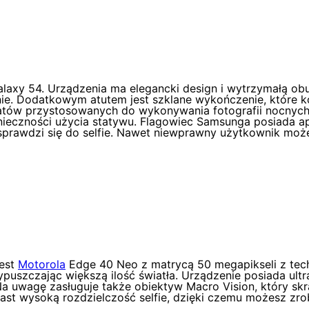
laxy 54. Urządzenia ma elegancki design i wytrzymałą obu
lnie. Dodatkowym atutem jest szklane wykończenie, które k
tów przystosowanych do wykonywania fotografii nocnych, 
onieczności użycia statywu. Flagowiec Samsunga posiada a
 sprawdzi się do selfie. Nawet niewprawny użytkownik moż
jest
Motorola
Edge 40 Neo z matrycą 50 megapikseli z techn
ypuszczając większą ilość światła. Urządzenie posiada ult
Na uwagę zasługuje także obiektyw Macro Vision, który sk
st wysoką rozdzielczość selfie, dzięki czemu możesz zro