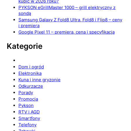
kupić w 2026 roku?
PYKSON eGrillMaster 1000 – grill elektryczny z
sondą
Samsung Galaxy Z Fold8 Ultra, Fold8 i Flip8 – ceny
i premiera
Google Pixel 11 – premiera, cena i specyfikacja
Kategorie
Dom i ogród
Elektronika
Kuna i inne gryzonie
Odkurzacze
Porady
Promocja
Pykson
RTV i AGD
Smartfony
Telefony