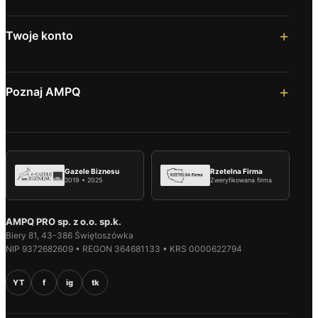
Twoje konto
Poznaj AMPQ
Gazele Biznesu
Rzetelna Firma
2019 • 2025
Zweryfikowana firma
AMPQ PRO sp. z o.o. sp.k.
Biery 81, 43-386 Świętoszówka
NIP 9372682609 • REGON 364681133 • KRS 0000622794
YT
f
ig
tk