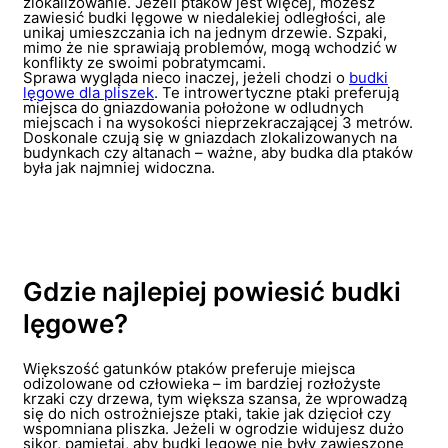
zlokalizowanie. Jeżeli ptaków jest więcej, możesz
zawiesić budki lęgowe w niedalekiej odległości, ale
unikaj umieszczania ich na jednym drzewie. Szpaki,
mimo że nie sprawiają problemów, mogą wchodzić w
konflikty ze swoimi pobratymcami.
Sprawa wygląda nieco inaczej, jeżeli chodzi o
budki
lęgowe dla pliszek
. Te introwertyczne ptaki preferują
miejsca do gniazdowania położone w odludnych
miejscach i na wysokości nieprzekraczającej 3 metrów.
Doskonale czują się w gniazdach zlokalizowanych na
budynkach czy altanach – ważne, aby budka dla ptaków
była jak najmniej widoczna.
Gdzie najlepiej powiesić budki
lęgowe?
Większość gatunków ptaków preferuje miejsca
odizolowane od człowieka – im bardziej rozłożyste
krzaki czy drzewa, tym większa szansa, że wprowadzą
się do nich ostrożniejsze ptaki, takie jak dzięcioł czy
wspomniana pliszka. Jeżeli w ogrodzie widujesz dużo
sikor, pamiętaj, aby budki lęgowe nie były zawieszone