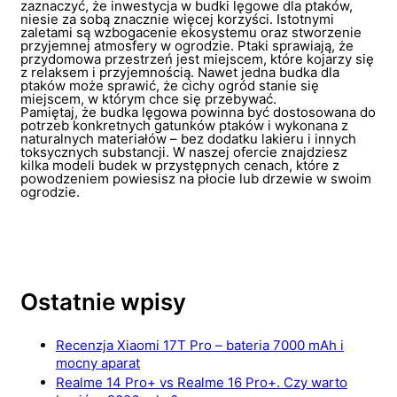
zaznaczyć, że inwestycja w budki lęgowe dla ptaków,
niesie za sobą znacznie więcej korzyści. Istotnymi
zaletami są wzbogacenie ekosystemu oraz stworzenie
przyjemnej atmosfery w ogrodzie. Ptaki sprawiają, że
przydomowa przestrzeń jest miejscem, które kojarzy się
z relaksem i przyjemnością. Nawet jedna budka dla
ptaków może sprawić, że cichy ogród stanie się
miejscem, w którym chce się przebywać.
Pamiętaj, że budka lęgowa powinna być dostosowana do
potrzeb konkretnych gatunków ptaków i wykonana z
naturalnych materiałów – bez dodatku lakieru i innych
toksycznych substancji. W naszej ofercie znajdziesz
kilka modeli budek w przystępnych cenach, które z
powodzeniem powiesisz na płocie lub drzewie w swoim
ogrodzie.
Ostatnie wpisy
Recenzja Xiaomi 17T Pro – bateria 7000 mAh i
mocny aparat
Realme 14 Pro+ vs Realme 16 Pro+. Czy warto