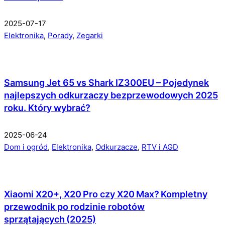
2025-07-17
Elektronika
,
Porady
,
Zegarki
Samsung Jet 65 vs Shark IZ300EU – Pojedynek
najlepszych odkurzaczy bezprzewodowych 2025
roku. Który wybrać?
2025-06-24
Dom i ogród
,
Elektronika
,
Odkurzacze
,
RTV i AGD
Xiaomi X20+, X20 Pro czy X20 Max? Kompletny
przewodnik po rodzinie robotów
sprzątających (2025)