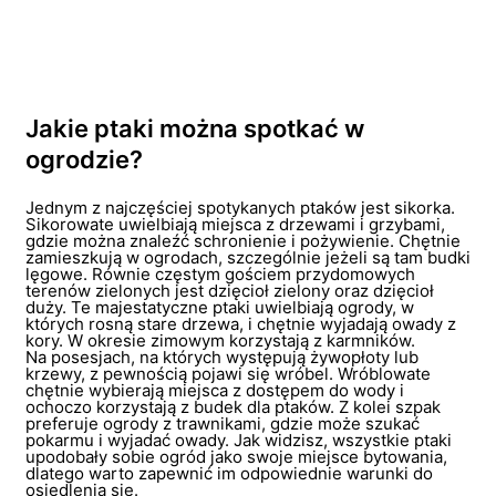
Jakie ptaki można spotkać w
ogrodzie?
Jednym z najczęściej spotykanych ptaków jest sikorka.
Sikorowate uwielbiają miejsca z drzewami i grzybami,
gdzie można znaleźć schronienie i pożywienie. Chętnie
zamieszkują w ogrodach, szczególnie jeżeli są tam budki
lęgowe. Równie częstym gościem przydomowych
terenów zielonych jest dzięcioł zielony oraz dzięcioł
duży. Te majestatyczne ptaki uwielbiają ogrody, w
których rosną stare drzewa, i chętnie wyjadają owady z
kory. W okresie zimowym korzystają z karmników.
Na posesjach, na których występują żywopłoty lub
krzewy, z pewnością pojawi się wróbel. Wróblowate
chętnie wybierają miejsca z dostępem do wody i
ochoczo korzystają z budek dla ptaków. Z kolei szpak
preferuje ogrody z trawnikami, gdzie może szukać
pokarmu i wyjadać owady. Jak widzisz, wszystkie ptaki
upodobały sobie ogród jako swoje miejsce bytowania,
dlatego warto zapewnić im odpowiednie warunki do
osiedlenia się.