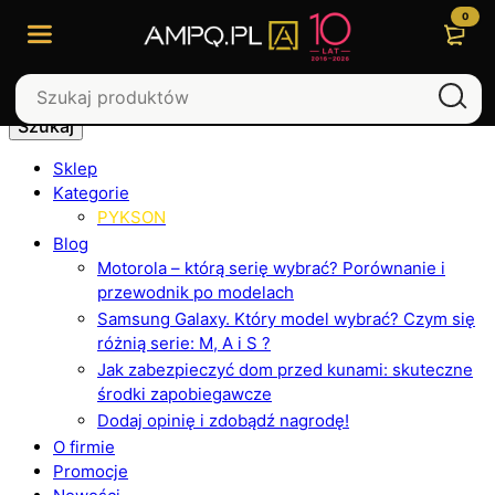
0
Szukaj
Sklep
Kategorie
PYKSON
Blog
Motorola – którą serię wybrać? Porównanie i
przewodnik po modelach
Samsung Galaxy. Który model wybrać? Czym się
różnią serie: M, A i S ?
Jak zabezpieczyć dom przed kunami: skuteczne
środki zapobiegawcze
Dodaj opinię i zdobądź nagrodę!
O firmie
Promocje