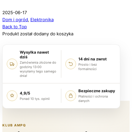
2025-06-17
Dom i ogród
,
Elektronika
Back to Top
Produkt został dodany do koszyka
Wysyłka nawet
dziś
14 dni na zwrot
Zamówienia złożone do
Prosto i bez
godziny 13:00
formalności
wysyłamy tego samego
dnia!
Bezpieczne zakupy
4,9/5
Płatności i ochrona
Ponad 10 tys. opinii
danych
KLUB AMPQ