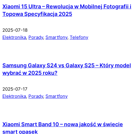
Xiaomi 15 Ultra – Rewolucja w Mobilnej Fotografii i
Topowa Specyfikacja 2025
2025-07-18
Elektronika
,
Porady
,
Smartfony
,
Telefony
Samsung Galaxy S24 vs Galaxy S25 – Który model
wybrać w 2025 roku?
2025-07-17
Elektronika
,
Porady
,
Smartfony
Xiaomi Smart Band 10 – nowa jakość w świecie
smart opasek