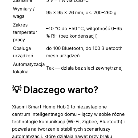
Zasilanie
5 V ⎓ 1 A via USB-C
Wymiary /
95 × 95 × 26 mm; ok. 200–260 g
waga
Zakres
–10 °C do +50 °C, wilgotność 0–95
temperatur
% RH (bez kondensacji)
pracy
Obsługa
do 100 Bluetooth, do 100 Bluetooth
urządzeń
mesh urządzeń
Automatyzacja
Tak — działa bez sieci zewnętrznej
lokalna
💡 Dlaczego warto?
Xiaomi Smart Home Hub 2 to niezastąpione
centrum inteligentnego domu – łączy w sobie różne
technologie komunikacji (Wi-Fi, Zigbee, Bluetooth) i
pozwala na tworzenie stabilnych scenariuszy
automatyzacji, które działają nawet przy braku