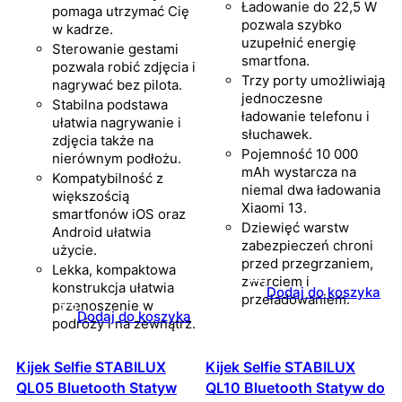
Ładowanie do 22,5 W
pomaga utrzymać Cię
pozwala szybko
w kadrze.
uzupełnić energię
Sterowanie gestami
smartfona.
pozwala robić zdjęcia i
Trzy porty umożliwiają
nagrywać bez pilota.
jednoczesne
Stabilna podstawa
ładowanie telefonu i
ułatwia nagrywanie i
słuchawek.
zdjęcia także na
Pojemność 10 000
nierównym podłożu.
mAh wystarcza na
Kompatybilność z
niemal dwa ładowania
większością
Xiaomi 13.
smartfonów iOS oraz
Dziewięć warstw
Android ułatwia
zabezpieczeń chroni
użycie.
przed przegrzaniem,
Lekka, kompaktowa
zwarciem i
konstrukcja ułatwia
Dodaj do koszyka
przeładowaniem.
przenoszenie w
Dodaj do koszyka
podróży i na zewnątrz.
Kijek Selfie STABILUX
Kijek Selfie STABILUX
QL05 Bluetooth Statyw
QL10 Bluetooth Statyw do