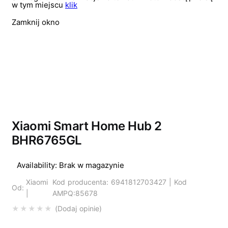
w tym miejscu
klik
Zamknij okno
Wyprzedano
Xiaomi Smart Home Hub 2
BHR6765GL
Availability:
Brak w magazynie
Xiaomi
Kod producenta: 6941812703427 | Kod
Od:
|
AMPQ:85678
Dodaj opinie