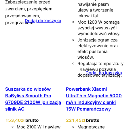
Zabezpieczenie przed:
nawijanie pasm
zwarciem, przepięciem,
ułatwia tworzenie
przeładowaniem,
loków i fal.
Dodaj do koszyka
Moc 1200 W pomaga
przegrzaniem
szybciej wysuszyć i
wymodelować włosy.
Jonizacja ogranicza
elektryzowanie oraz
efekt puszenia
włosów.
Regulacja temperatury
i nawiewu pozwala
Dodaj do koszyka
dopasować stylizację.
Suszarka do włosów
Powerbank Xiaomi
BaByliss Smooth Pro
UltraThin Magnetic 5000
6709DE 2100W jonizacja
mAh indukcyjny cienki
silnik AC
15W Pomarańczowy
153
,40
zł
brutto
221
,45
zł
brutto
Moc 2100 W i nawiew
Magnetyczne