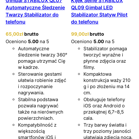
Gimbal STABILUX QL07
Kijek Selfie STABILUX
Automatyczne Śledzenie
QL09 Gimbal LED
Twarzy Stabilizator do
Stabilizator Statyw Pilot
telefonu
do telefonu
65
,00
zł
brutto
99
,00
zł
brutto
Oceniono
5.00
na 5
Oceniono
5.00
na 5
Automatyczne
Stabilizator pomaga
śledzenie twarzy 360°
tworzyć wyraźne i
pomaga utrzymać Cię
płynne zdjęcia oraz
w kadrze.
filmy.
Sterowanie gestami
Kompaktowa
ułatwia robienie zdjęć
konstrukcja waży 210
i rozpoczynanie
g i po złożeniu ma 14
nagrywania.
cm.
Stabilna podstawa
Obsługuje telefony
pozwala nagrywać
iOS oraz Android o
także na nierównych
przekątnej 6,7–8,5
powierzchniach.
cala.
Kompatybilność z
Trzy barwy światła i
większością
trzy poziomy jasności
smartfonów iOS i
ułatwiają zdjęcia nocą.