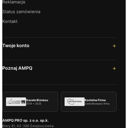
Reklamacje
Status zamówienia
Kontakt
Twoje konto
Poznaj AMPQ
Gazele Biznesu
Rzetelna Firma
2019 • 2025
Zweryfikowana firma
AMPQ PRO sp. z o.o. sp.k.
Biery 81, 43-386 Świętoszówka