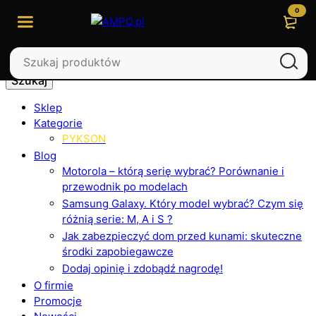
0
Szukaj
Sklep
Kategorie
PYKSON
Blog
Motorola – którą serię wybrać? Porównanie i
przewodnik po modelach
Samsung Galaxy. Który model wybrać? Czym się
różnią serie: M, A i S ?
Jak zabezpieczyć dom przed kunami: skuteczne
środki zapobiegawcze
Dodaj opinię i zdobądź nagrodę!
O firmie
Promocje