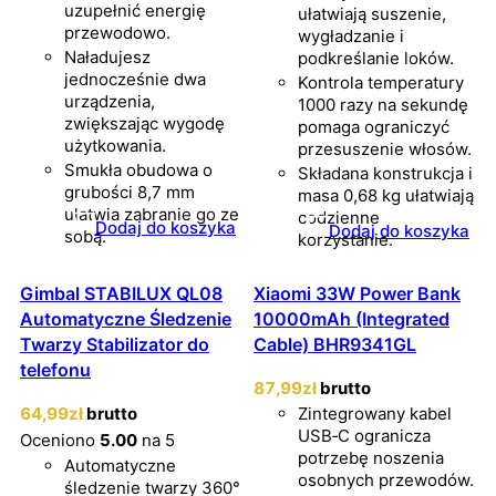
uzupełnić energię
ułatwiają suszenie,
przewodowo.
wygładzanie i
Naładujesz
podkreślanie loków.
jednocześnie dwa
Kontrola temperatury
urządzenia,
1000 razy na sekundę
zwiększając wygodę
pomaga ograniczyć
użytkowania.
przesuszenie włosów.
Smukła obudowa o
Składana konstrukcja i
grubości 8,7 mm
masa 0,68 kg ułatwiają
ułatwia zabranie go ze
codzienne
Dodaj do koszyka
Dodaj do koszyka
sobą.
korzystanie.
Gimbal STABILUX QL08
Xiaomi 33W Power Bank
Automatyczne Śledzenie
10000mAh (Integrated
Twarzy Stabilizator do
Cable) BHR9341GL
telefonu
87
,99
zł
brutto
64
,99
zł
brutto
Zintegrowany kabel
USB‑C ogranicza
Oceniono
5.00
na 5
potrzebę noszenia
Automatyczne
osobnych przewodów.
śledzenie twarzy 360°