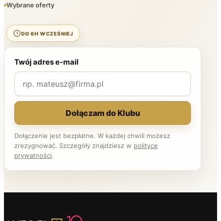
Wybrane oferty
DO 6H WCZEŚNIEJ
Twój adres e-mail
Dołączam do Klubu
Dołączenie jest bezpłatne. W każdej chwili możesz
zrezygnować. Szczegóły znajdziesz w
polityce
prywatności
.