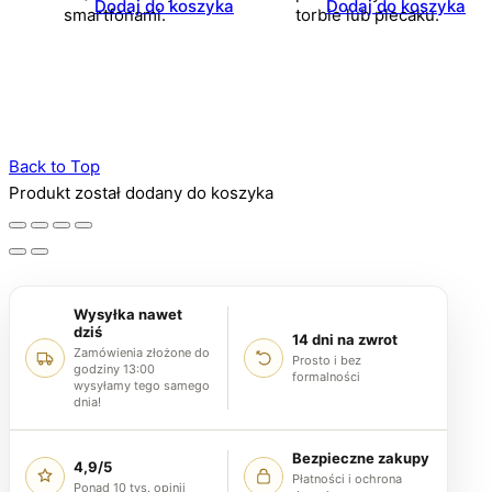
Dodaj do koszyka
Dodaj do koszyka
smartfonami.
torbie lub plecaku.
Back to Top
Produkt został dodany do koszyka
Wysyłka nawet
dziś
14 dni na zwrot
Zamówienia złożone do
Prosto i bez
godziny 13:00
formalności
wysyłamy tego samego
dnia!
Bezpieczne zakupy
4,9/5
Płatności i ochrona
Ponad 10 tys. opinii