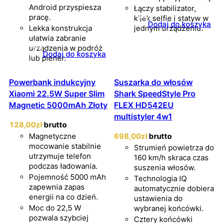
Android przyspiesza
Łączy stabilizator,
pracę.
kijek selfie i statyw w
Dodaj do koszyka
Lekka konstrukcja
jednym urządzeniu.
ułatwia zabranie
urządzenia w podróż
Dodaj do koszyka
lub plener.
Powerbank indukcyjny
Suszarka do włosów
Xiaomi 22.5W Super Slim
Shark SpeedStyle Pro
Magnetic 5000mAh Złoty
FLEX HD542EU
multistyler 4w1
128
,00
zł
brutto
Magnetyczne
698
,00
zł
brutto
mocowanie stabilnie
Strumień powietrza do
utrzymuje telefon
160 km/h skraca czas
podczas ładowania.
suszenia włosów.
Pojemność 5000 mAh
Technologia IQ
zapewnia zapas
automatycznie dobiera
energii na co dzień.
ustawienia do
Moc do 22,5 W
wybranej końcówki.
pozwala szybciej
Cztery końcówki