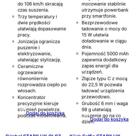
do 106 km/h skracają
mocowanie stabilnie
czas suszenia.
utrzymuje powerbank
przy smartfonie.
Trzy temperatury i
dwie prędkości
Bezprzewodowe
ułatwiają dopasowanie
ładowanie o mocy do
pracy.
15 W ułatwia
doładowanie w ciągu
Jonizacja ogranicza
dnia.
puszenie i
elektryzowanie,
Pojemność 5000 mAh
ułatwiając stylizację.
zapewnia dodatkowy
zapas energii dla
Ceramiczne
urządzeń.
ogrzewanie
równomiernie
Złącze typu C z mocą
rozprowadza ciepło po
do 22,5 W pozwala
włosach.
ładować urządzenia
przewodowo.
Koncentrator
precyzyjnie kieruje
Grubość 6 mm i waga
strumień powietrza
98 g ułatwiają
Dodaj do koszyka
podczas modelowania.
noszenie go na co
Dodaj do koszyka
dzień.