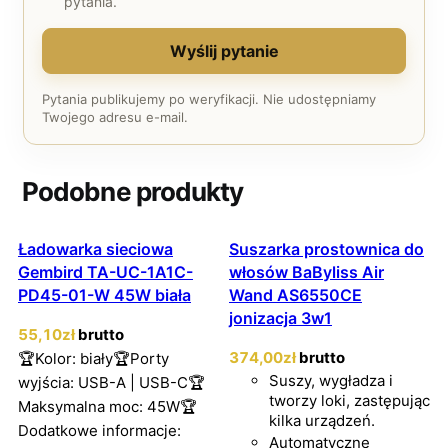
pytania.
Wyślij pytanie
Pytania publikujemy po weryfikacji. Nie udostępniamy
Twojego adresu e-mail.
Podobne produkty
Ładowarka sieciowa
Suszarka prostownica do
Gembird TA-UC-1A1C-
włosów BaByliss Air
PD45-01-W 45W biała
Wand AS6550CE
jonizacja 3w1
55
,10
zł
brutto
374
,00
zł
brutto
🏆Kolor: biały🏆Porty
Suszy, wygładza i
wyjścia: USB-A | USB-C🏆
tworzy loki, zastępując
Maksymalna moc: 45W🏆
kilka urządzeń.
Dodatkowe informacje:
Automatyczne