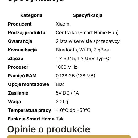
Kategoria
Specyfikacja
Producent
Xiaomi
Rodzaj produktu
Centralka (Smart Home Hub)
Gwarancja
2 lata w serwisie sprzedawcy
Komunikacja
Bluetooth, Wi-Fi, ZigBee
Złącza
1 × RJ45, 1 × USB Typ-C
Procesor
1000 MHz
Pamięć RAM
0.128 GB (128 MB)
Opcje montażowe
Blat
Zasilanie
5V DC / 1A
Waga
200 g
Temperatura pracy
-10°C do +50°C
Funkcje Smart Home
Tak
Opinie o produkcie