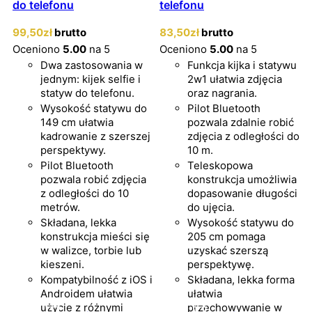
do telefonu
telefonu
99
,50
zł
brutto
83
,50
zł
brutto
Oceniono
5.00
na 5
Oceniono
5.00
na 5
Dwa zastosowania w
Funkcja kijka i statywu
jednym: kijek selfie i
2w1 ułatwia zdjęcia
statyw do telefonu.
oraz nagrania.
Wysokość statywu do
Pilot Bluetooth
149 cm ułatwia
pozwala zdalnie robić
kadrowanie z szerszej
zdjęcia z odległości do
perspektywy.
10 m.
Pilot Bluetooth
Teleskopowa
pozwala robić zdjęcia
konstrukcja umożliwia
z odległości do 10
dopasowanie długości
metrów.
do ujęcia.
Składana, lekka
Wysokość statywu do
konstrukcja mieści się
205 cm pomaga
w walizce, torbie lub
uzyskać szerszą
kieszeni.
perspektywę.
Kompatybilność z iOS i
Składana, lekka forma
Androidem ułatwia
ułatwia
użycie z różnymi
przechowywanie w