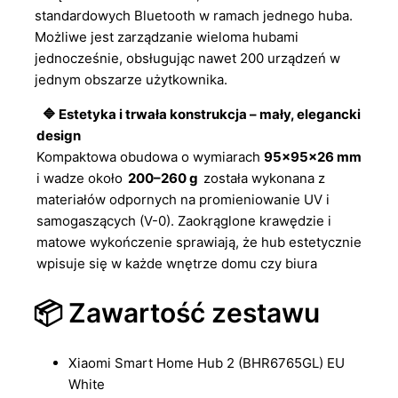
standardowych Bluetooth w ramach jednego huba.
Możliwe jest zarządzanie wieloma hubami
jednocześnie, obsługując nawet 200 urządzeń w
jednym obszarze użytkownika.
🔷 Estetyka i trwała konstrukcja – mały, elegancki
design
Kompaktowa obudowa o wymiarach
95×95×26 mm
i wadze około
200–260 g
została wykonana z
materiałów odpornych na promieniowanie UV i
samogaszących (V-0). Zaokrąglone krawędzie i
matowe wykończenie sprawiają, że hub estetycznie
wpisuje się w każde wnętrze domu czy biura
📦 Zawartość zestawu
Xiaomi Smart Home Hub 2 (BHR6765GL) EU
White