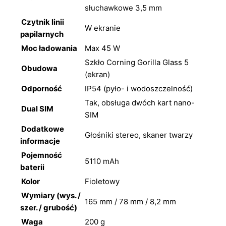
słuchawkowe 3,5 mm
Czytnik linii
W ekranie
papilarnych
Moc ładowania
Max 45 W
Szkło Corning Gorilla Glass 5
Obudowa
(ekran)
Odporność
IP54 (pyło- i wodoszczelność)
Tak, obsługa dwóch kart nano-
Dual SIM
SIM
Dodatkowe
Głośniki stereo, skaner twarzy
informacje
Pojemność
5110 mAh
baterii
Kolor
Fioletowy
Wymiary (wys. /
165 mm / 78 mm / 8,2 mm
szer. / grubość)
Waga
200 g