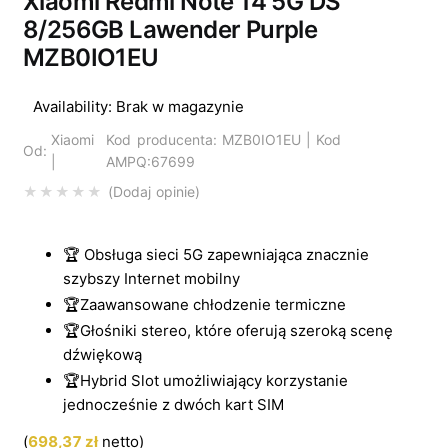
Xiaomi Redmi Note 14 5G DS
8/256GB Lawender Purple
MZB0IO1EU
Availability:
Brak w magazynie
Xiaomi
Kod producenta: MZB0IO1EU | Kod
Od:
|
AMPQ:67699
Dodaj opinie
🏆 Obsługa sieci 5G zapewniająca znacznie
szybszy Internet mobilny
🏆Zaawansowane chłodzenie termiczne
🏆Głośniki stereo, które oferują szeroką scenę
dźwiękową
🏆Hybrid Slot umożliwiający korzystanie
jednocześnie z dwóch kart SIM
(
698,37
zł
netto)