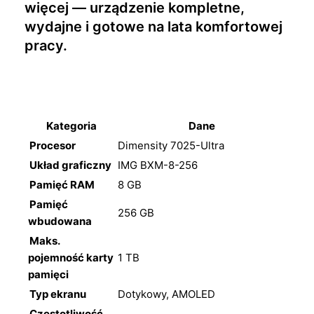
więcej — urządzenie kompletne,
wydajne i gotowe na lata komfortowej
pracy.
Kategoria
Dane
Procesor
Dimensity 7025-Ultra
Układ graficzny
IMG BXM-8-256
Pamięć RAM
8 GB
Pamięć
256 GB
wbudowana
Maks.
pojemność karty
1 TB
pamięci
Typ ekranu
Dotykowy, AMOLED
Częstotliwość