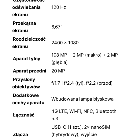
odświeżania
120 Hz
ekranu
Przekątna
6,67″
ekranu
Rozdzielczość
2400 × 1080
ekranu
108 MP + 2 MP (makro) + 2 MP
Aparat tylny
(głębia)
Aparat przedni
20 MP
Przysłony
f/1.7 i f/2.4 (tył), f/2.2 (przód)
obiektywów
Dodatkowe
Wbudowana lampa błyskowa
cechy aparatu
4G LTE, Wi-Fi, NFC, Bluetooth
Łączność
5.3
USB-C (1 szt.), 2× nanoSIM
Złącza
(hybrydowy), wyjście