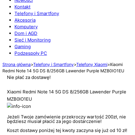
Nowości
Kontakt
Telefony i Smartfony
Akcesoria
Komputery
Dom i AGD
Sieć i Monitoring
Gaming
Podzespoły PC
Strona główna
>
Telefony i Smartfony
>
Telefony Xiaomi
>
Xiaomi
Redmi Note 14 5G DS 8/256GB Lawender Purple MZB0IO1EU
Nie płać za dostawę!
Xiaomi Redmi Note 14 5G DS 8/256GB Lawender Purple
MZB0IO1EU
Jeżeli Twoje zamówienie przekroczy wartość 200zł, nie
będziesz musiał płacić za jego dostarczenie!
Koszt dostawy poniżej tej kwoty zaczyna się już od 10 zł!