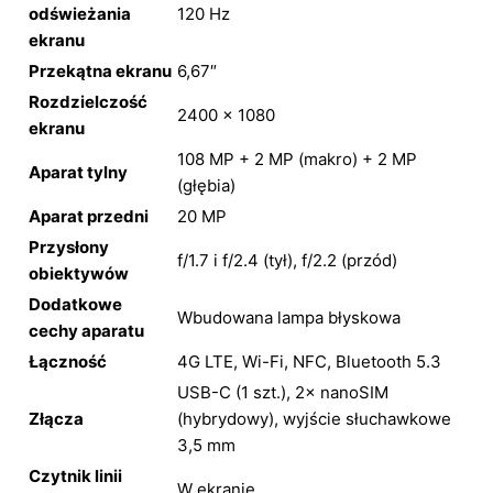
odświeżania
120 Hz
ekranu
Przekątna ekranu
6,67″
Rozdzielczość
2400 × 1080
ekranu
108 MP + 2 MP (makro) + 2 MP
Aparat tylny
(głębia)
Aparat przedni
20 MP
Przysłony
f/1.7 i f/2.4 (tył), f/2.2 (przód)
obiektywów
Dodatkowe
Wbudowana lampa błyskowa
cechy aparatu
Łączność
4G LTE, Wi-Fi, NFC, Bluetooth 5.3
USB-C (1 szt.), 2× nanoSIM
Złącza
(hybrydowy), wyjście słuchawkowe
3,5 mm
Czytnik linii
W ekranie