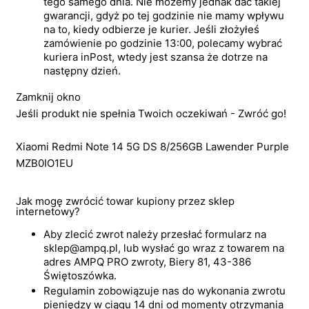
tego samego dnia. Nie możemy jednak dać takiej
gwarancji, gdyż po tej godzinie nie mamy wpływu
na to, kiedy odbierze je kurier. Jeśli złożyłeś
zamówienie po godzinie 13:00, polecamy wybrać
kuriera inPost, wtedy jest szansa że dotrze na
następny dzień.
Zamknij okno
Jeśli produkt nie spełnia Twoich oczekiwań - Zwróć go!
Xiaomi Redmi Note 14 5G DS 8/256GB Lawender Purple
MZB0IO1EU
Jak mogę zwrócić towar kupiony przez sklep
internetowy?
Aby zlecić zwrot należy przesłać formularz na
sklep@ampq.pl, lub wysłać go wraz z towarem na
adres AMPQ PRO zwroty, Biery 81, 43-386
Świętoszówka.
Regulamin zobowiązuje nas do wykonania zwrotu
pieniędzy w ciągu 14 dni od momenty otrzymania