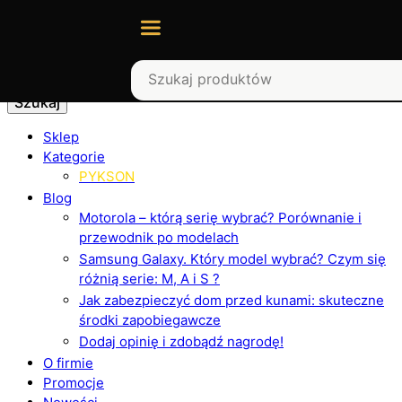
Szukaj
Sklep
Kategorie
PYKSON
Blog
Motorola – którą serię wybrać? Porównanie i
przewodnik po modelach
Samsung Galaxy. Który model wybrać? Czym się
różnią serie: M, A i S ?
Jak zabezpieczyć dom przed kunami: skuteczne
środki zapobiegawcze
Dodaj opinię i zdobądź nagrodę!
O firmie
Promocje