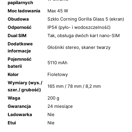
papilarnych
Moc ładowania
Max 45 W
Obudowa
Szkło Corning Gorilla Glass 5 (ekran)
Odporność
IP54 (pyło- i wodoszczelność)
Dual SIM
Tak, obsługa dwóch kart nano-SIM
Dodatkowe
Głośniki stereo, skaner twarzy
informacje
Pojemność
5110 mAh
baterii
Kolor
Fioletowy
Wymiary (wys. /
165 mm / 78 mm / 8,2 mm
szer. / grubość)
Waga
200 g
Gwarancja
24 miesiące
Ładowarka
Nie
Etui
Nie