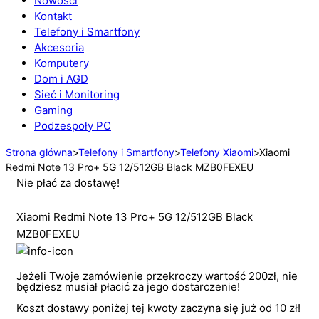
Nowości
Kontakt
Telefony i Smartfony
Akcesoria
Komputery
Dom i AGD
Sieć i Monitoring
Gaming
Podzespoły PC
Strona główna
>
Telefony i Smartfony
>
Telefony Xiaomi
>
Xiaomi
Redmi Note 13 Pro+ 5G 12/512GB Black MZB0FEXEU
Nie płać za dostawę!
Xiaomi Redmi Note 13 Pro+ 5G 12/512GB Black
MZB0FEXEU
Jeżeli Twoje zamówienie przekroczy wartość 200zł, nie
będziesz musiał płacić za jego dostarczenie!
Koszt dostawy poniżej tej kwoty zaczyna się już od 10 zł!