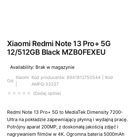
Wyprzedano
Xiaomi Redmi Note 13 Pro+ 5G
12/512GB Black MZB0FEXEU
Availability:
Brak w magazynie
Xiaomi
Kod producenta: 6941812750544 | Kod
Od:
|
AMPQ:33337
Dodaj opinie
Redmi Note 13 Pro+ 5G to MediaTek Dimensity 7200-
Ultra na pokładzie zapewniający płynną i wydajną pracę.
Potrójny aparat 200MP, z doskonałą jakością zdjęć i
nagrywaniem filmów w 4K. Ogromna bateria 5000mAh