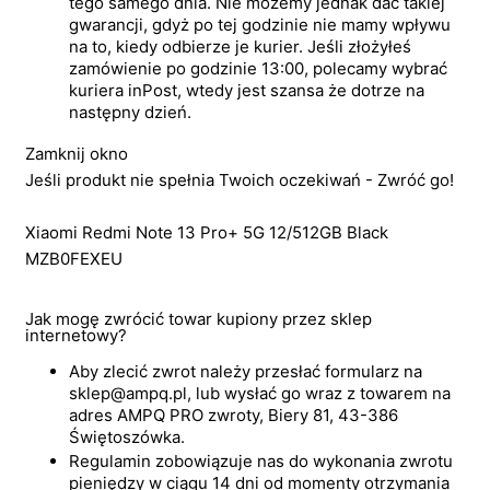
tego samego dnia. Nie możemy jednak dać takiej
gwarancji, gdyż po tej godzinie nie mamy wpływu
na to, kiedy odbierze je kurier. Jeśli złożyłeś
zamówienie po godzinie 13:00, polecamy wybrać
kuriera inPost, wtedy jest szansa że dotrze na
następny dzień.
Zamknij okno
Jeśli produkt nie spełnia Twoich oczekiwań - Zwróć go!
Xiaomi Redmi Note 13 Pro+ 5G 12/512GB Black
MZB0FEXEU
Jak mogę zwrócić towar kupiony przez sklep
internetowy?
Aby zlecić zwrot należy przesłać formularz na
sklep@ampq.pl, lub wysłać go wraz z towarem na
adres AMPQ PRO zwroty, Biery 81, 43-386
Świętoszówka.
Regulamin zobowiązuje nas do wykonania zwrotu
pieniędzy w ciągu 14 dni od momenty otrzymania