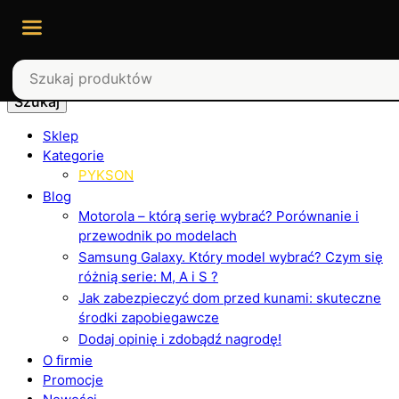
Szukaj
Sklep
Kategorie
PYKSON
Blog
Motorola – którą serię wybrać? Porównanie i
przewodnik po modelach
Samsung Galaxy. Który model wybrać? Czym się
różnią serie: M, A i S ?
Jak zabezpieczyć dom przed kunami: skuteczne
środki zapobiegawcze
Dodaj opinię i zdobądź nagrodę!
O firmie
Promocje