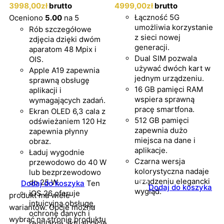
3998
,00
zł
brutto
4999
,00
zł
brutto
Łączność 5G
Oceniono
5.00
na 5
umożliwia korzystanie
Rób szczegółowe
z sieci nowej
zdjęcia dzięki dwóm
generacji.
aparatom 48 Mpix i
Dual SIM pozwala
OIS.
używać dwóch kart w
Apple A19 zapewnia
jednym urządzeniu.
sprawną obsługę
16 GB pamięci RAM
aplikacji i
wspiera sprawną
wymagających zadań.
pracę smartfona.
Ekran OLED 6,3 cala z
512 GB pamięci
odświeżaniem 120 Hz
zapewnia dużo
zapewnia płynny
miejsca na dane i
obraz.
aplikacje.
Ładuj wygodnie
Czarna wersja
przewodowo do 40 W
kolorystyczna nadaje
lub bezprzewodowo
urządzeniu elegancki
do 25 W.
Dodaj do koszyka
Ten
Dodaj do koszyka
wygląd.
iOS 26 oferuje
produkt ma wiele
intuicyjną obsługę,
wariantów. Opcje można
ochronę danych i
wybrać na stronie produktu
regularne aktualizacje.