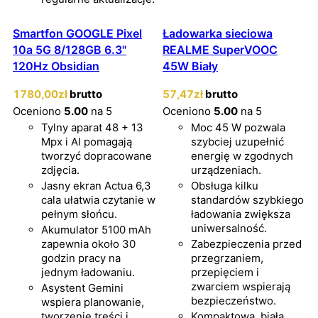
Smartfon GOOGLE Pixel
Ładowarka sieciowa
10a 5G 8/128GB 6.3"
REALME SuperVOOC
120Hz Obsidian
45W Biały
1780
,00
zł
brutto
57
,47
zł
brutto
Oceniono
5.00
na 5
Oceniono
5.00
na 5
Tylny aparat 48 + 13
Moc 45 W pozwala
Mpx i AI pomagają
szybciej uzupełnić
tworzyć dopracowane
energię w zgodnych
zdjęcia.
urządzeniach.
Jasny ekran Actua 6,3
Obsługa kilku
cala ułatwia czytanie w
standardów szybkiego
pełnym słońcu.
ładowania zwiększa
uniwersalność.
Akumulator 5100 mAh
zapewnia około 30
Zabezpieczenia przed
godzin pracy na
przegrzaniem,
jednym ładowaniu.
przepięciem i
zwarciem wspierają
Asystent Gemini
bezpieczeństwo.
wspiera planowanie,
tworzenie treści i
Kompaktowa, biała