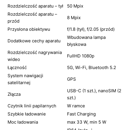
Rozdzielczość aparatu – tył
50 Mpix
Rozdzielczość aparatu –
8 Mpix
przód
Przysłona obiektywu
f/1.8 (tył), f/2.05 (przód)
Wbudowana lampa
Dodatkowe cechy aparatu
błyskowa
Rozdzielczość nagrywania
FullHD 1080p
wideo
Łączność
5G, Wi-Fi, Bluetooth 5.2
System nawigacji
GPS
satelitarnej
USB-C (1 szt.), nanoSIM (2
Złącza
szt.)
Czytnik linii papilarnych
W ramce
Szybkie ładowanie
Fast Charging
Moc ładowania
max 33 W, min 5 W