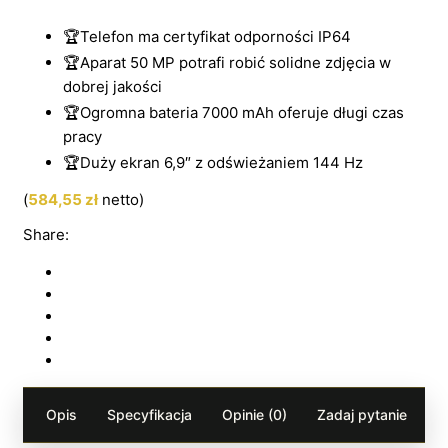
🏆Telefon ma certyfikat odporności IP64
🏆Aparat 50 MP potrafi robić solidne zdjęcia w
dobrej jakości
🏆Ogromna bateria 7000 mAh oferuje długi czas
pracy
🏆Duży ekran 6,9″ z odświeżaniem 144 Hz
(
584,55
zł
netto)
Share:
Opis
Specyfikacja
Opinie (0)
Zadaj pytanie