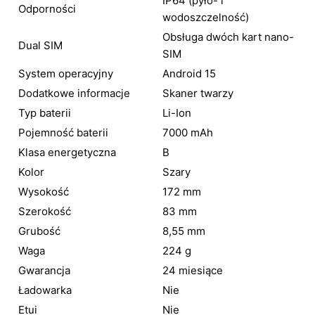
IP64 (pyło- i
Odporności
wodoszczelność)
Obsługa dwóch kart nano-
Dual SIM
SIM
System operacyjny
Android 15
Dodatkowe informacje
Skaner twarzy
Typ baterii
Li-Ion
Pojemność baterii
7000 mAh
Klasa energetyczna
B
Kolor
Szary
Wysokość
172 mm
Szerokość
83 mm
Grubość
8,55 mm
Waga
224 g
Gwarancja
24 miesiące
Ładowarka
Nie
Etui
Nie