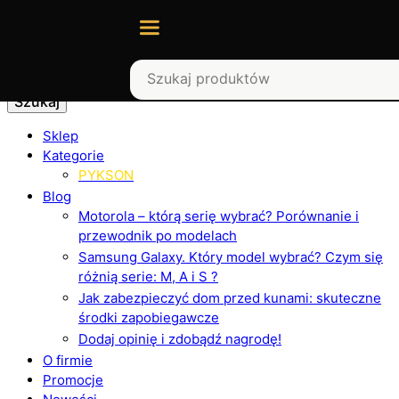
Szukaj
Sklep
Kategorie
PYKSON
Blog
Motorola – którą serię wybrać? Porównanie i
przewodnik po modelach
Samsung Galaxy. Który model wybrać? Czym się
różnią serie: M, A i S ?
Jak zabezpieczyć dom przed kunami: skuteczne
środki zapobiegawcze
Dodaj opinię i zdobądź nagrodę!
O firmie
Promocje