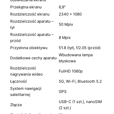
Przekątna ekranu
6,9″
Rozdzielczość ekranu
2340 × 1080
Rozdzielczość aparatu –
50 Mpix
tył
Rozdzielczość aparatu –
8 Mpix
przód
Przysłona obiektywu
f/1.8 (tył), f/2.05 (przód)
Wbudowana lampa
Dodatkowe cechy aparatu
błyskowa
Rozdzielczość
FullHD 1080p
nagrywania wideo
Łączność
5G, Wi-Fi, Bluetooth 5.2
System nawigacji
GPS
satelitarnej
USB-C (1 szt.), nanoSIM
Złącza
(2 szt.)