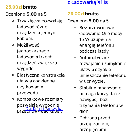
z Ładowarką X11s
25
,00
zł
brutto
25
,00
zł
brutto
Oceniono
5.00
na 5
Trzy złącza pozwalają
Oceniono
5.00
na 5
ładować różne
Bezprzewodowe
urządzenia jednym
ładowanie Qi o mocy
kablem.
15 W uzupełnia
Możliwość
energię telefonu
jednoczesnego
podczas jazdy.
ładowania trzech
Automatyczne
urządzeń zwiększa
rozwijanie i zamykanie
wygodę.
ułatwia szybkie
Elastyczna konstrukcja
umieszczanie telefonu
ułatwia codzienne
w uchwycie.
użytkowanie
Stabilne mocowanie
przewodu.
pomaga korzystać z
Kompaktowe rozmiary
nawigacji bez
pozwalają wygodnie
trzymania telefonu w
Dodaj do koszyka
przechowywać kabel.
dłoni.
Ochrona przed
przegrzaniem,
przepięciami i