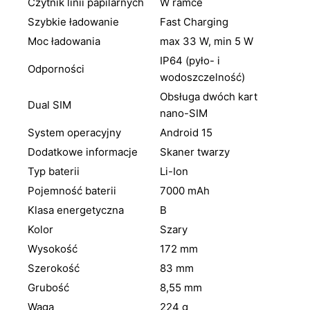
Czytnik linii papilarnych
W ramce
Szybkie ładowanie
Fast Charging
Moc ładowania
max 33 W, min 5 W
IP64 (pyło- i
Odporności
wodoszczelność)
Obsługa dwóch kart
Dual SIM
nano-SIM
System operacyjny
Android 15
Dodatkowe informacje
Skaner twarzy
Typ baterii
Li-Ion
Pojemność baterii
7000 mAh
Klasa energetyczna
B
Kolor
Szary
Wysokość
172 mm
Szerokość
83 mm
Grubość
8,55 mm
Waga
224 g