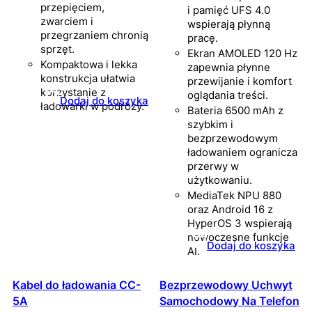
przepięciem,
i pamięć UFS 4.0
zwarciem i
wspierają płynną
przegrzaniem chronią
pracę.
sprzęt.
Ekran AMOLED 120 Hz
Kompaktowa i lekka
zapewnia płynne
konstrukcja ułatwia
przewijanie i komfort
korzystanie z
oglądania treści.
Dodaj do koszyka
ładowarki w podróży.
Bateria 6500 mAh z
szybkim i
bezprzewodowym
ładowaniem ogranicza
przerwy w
użytkowaniu.
MediaTek NPU 880
oraz Android 16 z
HyperOS 3 wspierają
nowoczesne funkcje
Dodaj do koszyka
AI.
Kabel do ładowania CC-
Bezprzewodowy Uchwyt
5A
Samochodowy Na Telefon