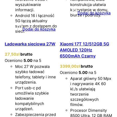
wyszukiwanie
konstrukcja ułatwia
informacji.
korzystanie w domu,
Dodaj do koszyka
biurze i podróży.
Android 16 i łączność
5G łączą aktualny
system z dostępem do
Dodaj do koszyka
sieci.
Ładowarka sieciowa 27W
Xiaomi 17T 12/512GB 5G
AMOLED 120Hz
27
,50
zł
brutto
6500mAh Czarny
Oceniono
5.00
na 5
3399
,00
zł
brutto
Moc 27 W pozwala
szybko ładować
Oceniono
5.00
na 5
telefony, tablety i inne
Aparat główny 50 Mpx
urządzenia.
i nagrywanie 4K 60
Port usb-c pd
kl./s ułatwiają
umożliwia szybkie
tworzenie
ładowanie
szczegółowych
kompatybilnych
filmów.
urządzeń.
Procesor Dimensity
Zabezpieczenia przed
8500 Ultra, 12 GB RAM