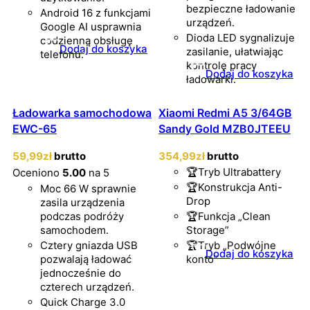
bezpieczne ładowanie
Android 16 z funkcjami
urządzeń.
Google AI usprawnia
Dioda LED sygnalizuje
codzienną obsługę
Dodaj do koszyka
zasilanie, ułatwiając
telefonu.
kontrolę pracy
Dodaj do koszyka
ładowarki.
Ładowarka samochodowa
Xiaomi Redmi A5 3/64GB
EWC-65
Sandy Gold MZB0JTEEU
59
,99
zł
brutto
354
,99
zł
brutto
🏆Tryb Ultrabattery
Oceniono
5.00
na 5
🏆Konstrukcja Anti-
Moc 66 W sprawnie
Drop
zasila urządzenia
podczas podróży
🏆Funkcja „Clean
samochodem.
Storage”
Cztery gniazda USB
🏆Tryb „Podwójne
Dodaj do koszyka
pozwalają ładować
konto”
jednocześnie do
czterech urządzeń.
Quick Charge 3.0