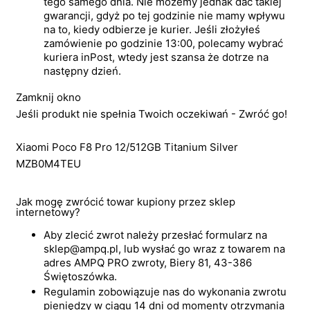
tego samego dnia. Nie możemy jednak dać takiej
gwarancji, gdyż po tej godzinie nie mamy wpływu
na to, kiedy odbierze je kurier. Jeśli złożyłeś
zamówienie po godzinie 13:00, polecamy wybrać
kuriera inPost, wtedy jest szansa że dotrze na
następny dzień.
Zamknij okno
Jeśli produkt nie spełnia Twoich oczekiwań - Zwróć go!
Xiaomi Poco F8 Pro 12/512GB Titanium Silver
MZB0M4TEU
Jak mogę zwrócić towar kupiony przez sklep
internetowy?
Aby zlecić zwrot należy przesłać formularz na
sklep@ampq.pl, lub wysłać go wraz z towarem na
adres AMPQ PRO zwroty, Biery 81, 43-386
Świętoszówka.
Regulamin zobowiązuje nas do wykonania zwrotu
pieniędzy w ciągu 14 dni od momenty otrzymania