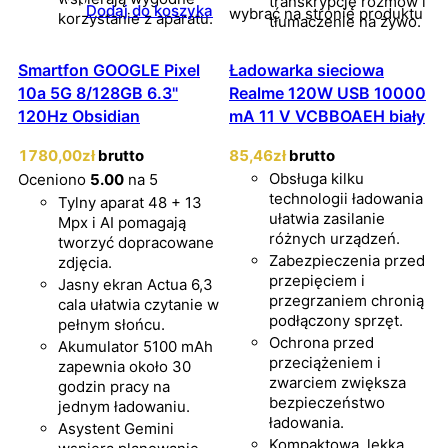
transkrypcję rozmów i
Dodaj do koszyka
wybrać na stronie produktu
korzystanie z aparatu.
tłumaczenie na żywo.
Smartfon GOOGLE Pixel
Ładowarka sieciowa
10a 5G 8/128GB 6.3"
Realme 120W USB 10000
120Hz Obsidian
mA 11 V VCBBOAEH biały
1780
,00
zł
brutto
85
,46
zł
brutto
Obsługa kilku
Oceniono
5.00
na 5
technologii ładowania
Tylny aparat 48 + 13
ułatwia zasilanie
Mpx i AI pomagają
różnych urządzeń.
tworzyć dopracowane
Zabezpieczenia przed
zdjęcia.
przepięciem i
Jasny ekran Actua 6,3
przegrzaniem chronią
cala ułatwia czytanie w
podłączony sprzęt.
pełnym słońcu.
Ochrona przed
Akumulator 5100 mAh
przeciążeniem i
zapewnia około 30
zwarciem zwiększa
godzin pracy na
bezpieczeństwo
jednym ładowaniu.
ładowania.
Asystent Gemini
Kompaktowa, lekka