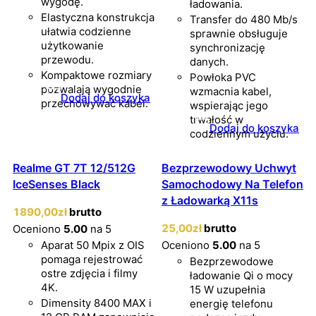
wygodę.
ładowania.
Elastyczna konstrukcja
Transfer do 480 Mb/s
ułatwia codzienne
sprawnie obsługuje
użytkowanie
synchronizację
przewodu.
danych.
Kompaktowe rozmiary
Powłoka PVC
pozwalają wygodnie
wzmacnia kabel,
Dodaj do koszyka
przechowywać kabel.
wspierając jego
trwałość w
Dodaj do koszyka
codziennym użyciu.
Realme GT 7T 12/512G
Bezprzewodowy Uchwyt
IceSenses Black
Samochodowy Na Telefon
z Ładowarką X11s
1890
,00
zł
brutto
25
,00
zł
brutto
Oceniono
5.00
na 5
Aparat 50 Mpix z OIS
Oceniono
5.00
na 5
pomaga rejestrować
Bezprzewodowe
ostre zdjęcia i filmy
ładowanie Qi o mocy
4K.
15 W uzupełnia
Dimensity 8400 MAX i
energię telefonu