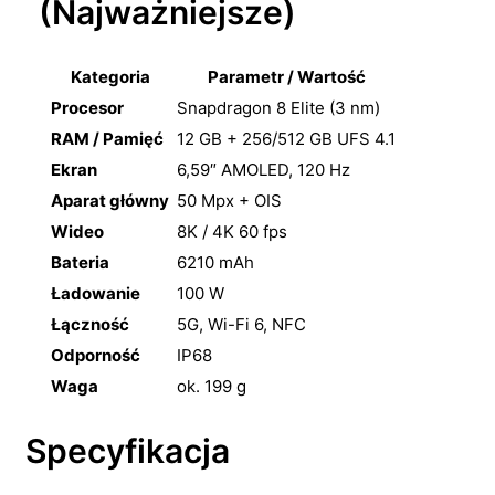
(Najważniejsze)
Kategoria
Parametr / Wartość
Procesor
Snapdragon 8 Elite (3 nm)
RAM / Pamięć
12 GB + 256/512 GB UFS 4.1
Ekran
6,59″ AMOLED, 120 Hz
Aparat główny
50 Mpx + OIS
Wideo
8K / 4K 60 fps
Bateria
6210 mAh
Ładowanie
100 W
Łączność
5G, Wi-Fi 6, NFC
Odporność
IP68
Waga
ok. 199 g
Specyfikacja