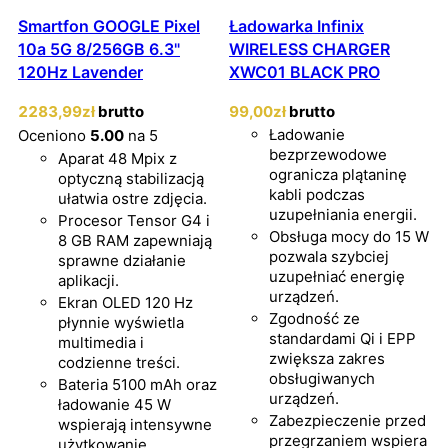
Smartfon GOOGLE Pixel
Ładowarka Infinix
10a 5G 8/256GB 6.3"
WIRELESS CHARGER
120Hz Lavender
XWC01 BLACK PRO
2283
,99
zł
brutto
99
,00
zł
brutto
Ładowanie
Oceniono
5.00
na 5
bezprzewodowe
Aparat 48 Mpix z
ogranicza plątaninę
optyczną stabilizacją
kabli podczas
ułatwia ostre zdjęcia.
uzupełniania energii.
Procesor Tensor G4 i
Obsługa mocy do 15 W
8 GB RAM zapewniają
pozwala szybciej
sprawne działanie
uzupełniać energię
aplikacji.
urządzeń.
Ekran OLED 120 Hz
Zgodność ze
płynnie wyświetla
standardami Qi i EPP
multimedia i
zwiększa zakres
codzienne treści.
obsługiwanych
Bateria 5100 mAh oraz
urządzeń.
ładowanie 45 W
Zabezpieczenie przed
wspierają intensywne
przegrzaniem wspiera
użytkowanie.