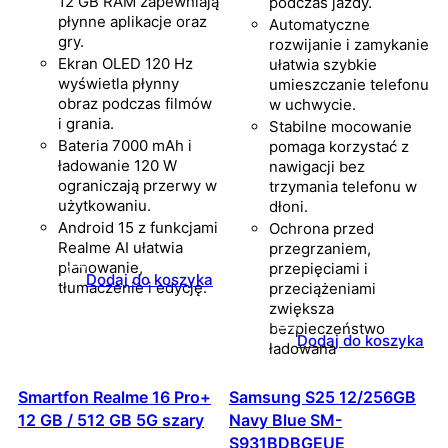
12 GB RAM zapewniają
podczas jazdy.
płynne aplikacje oraz
Automatyczne
gry.
rozwijanie i zamykanie
Ekran OLED 120 Hz
ułatwia szybkie
wyświetla płynny
umieszczanie telefonu
obraz podczas filmów
w uchwycie.
i grania.
Stabilne mocowanie
Bateria 7000 mAh i
pomaga korzystać z
ładowanie 120 W
nawigacji bez
ograniczają przerwy w
trzymania telefonu w
użytkowaniu.
dłoni.
Android 15 z funkcjami
Ochrona przed
Realme AI ułatwia
przegrzaniem,
planowanie,
przepięciami i
Dodaj do koszyka
tłumaczenie i edycję.
przeciążeniami
zwiększa
bezpieczeństwo
Dodaj do koszyka
ładowana
Smartfon Realme 16 Pro+
Samsung S25 12/256GB
12 GB / 512 GB 5G szary
Navy Blue SM-
S931BDBGEUE