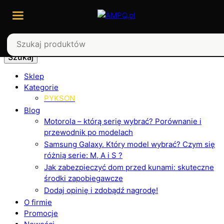
Szukaj
Sklep
Kategorie
PYKSON
Blog
Motorola – którą serię wybrać? Porównanie i
przewodnik po modelach
Samsung Galaxy. Który model wybrać? Czym się
różnią serie: M, A i S ?
Jak zabezpieczyć dom przed kunami: skuteczne
środki zapobiegawcze
Dodaj opinię i zdobądź nagrodę!
O firmie
Promocje