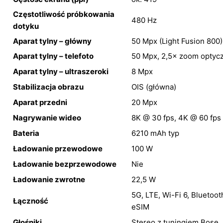
Częstotliwość próbkowania
480 Hz
dotyku
Aparat tylny – główny
50 Mpx (Light Fusion 800)
Aparat tylny – telefoto
50 Mpx, 2,5× zoom optyc
Aparat tylny – ultraszeroki
8 Mpx
Stabilizacja obrazu
OIS (główna)
Aparat przedni
20 Mpx
Nagrywanie wideo
8K @ 30 fps, 4K @ 60 fps
Bateria
6210 mAh typ
Ładowanie przewodowe
100 W
Ładowanie bezprzewodowe
Nie
Ładowanie zwrotne
22,5 W
5G, LTE, Wi-Fi 6, Bluetoot
Łączność
eSIM
Głośniki
Stereo z tuningiem Bose