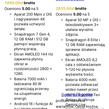
1899
,00
zł
brutto
2835
,00
zł
brutto
Oceniono
5.00
na 5
Aparat 200 Mpix z OIS
Oceniono
5.00
na 5
i nagrywaniem 4K
Aparat 50 MP z OIS i
pozwala uchwycić
teleobiektywem 3×
detale.
ułatwia wyraźne
Snapdragon 7 Gen 4,
zdjęcia.
12 GB RAM i 512 GB
Snapdragon 8 Elite i
pamięci wspierają
12 GB RAM zapewniają
płynną pracę.
sprawne działanie
Ekran AMOLED 144 Hz
aplikacji.
zapewnia płynny
Ekran AMOLED 6,2
obraz w
cala z odświeżaniem
rozdzielczości 2800 ×
1–120 Hz płynnie
1280.
wyświetla treści.
Bateria 7000 mAh i
Bateria 4000 mAh
ładowanie 80 W
pozwala odtwarzać
ograniczają przerwy
wideo nawet przez
na uzupełnianie
około 29 godzin.
Dodaj do koszyka
Ten
energii.
Galaxy AI oferuje
produkt ma wiele
Android 16 i funkcje AI
Gemini Live,
wariantów. Opcje można
wspierają wygodne