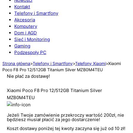
Nowości
Kontakt
Telefony i Smartfony
Akcesoria
Komputery
Dom i AGD
Sieć i Monitoring
Gaming
Podzespoły PC
Strona główna
>
Telefony i Smartfony
>
Telefony Xiaomi
>
Xiaomi
Poco F8 Pro 12/512GB Titanium Silver MZB0M4TEU
Nie płać za dostawę!
Xiaomi Poco F8 Pro 12/512GB Titanium Silver
MZB0M4TEU
Jeżeli Twoje zamówienie przekroczy wartość 200zł, nie
będziesz musiał płacić za jego dostarczenie!
Koszt dostawy poniżej tej kwoty zaczyna się już od 10 zł!