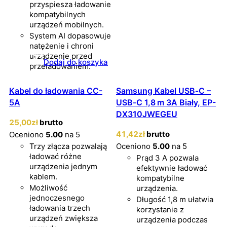
przyspiesza ładowanie
kompatybilnych
urządzeń mobilnych.
System AI dopasowuje
natężenie i chroni
urządzenie przed
Dodaj do koszyka
przeładowaniem.
Kabel do ładowania CC-
Samsung Kabel USB‑C –
5A
USB‑C 1,8 m 3A Biały, EP-
DX310JWEGEU
25
,00
zł
brutto
41
,42
zł
brutto
Oceniono
5.00
na 5
Trzy złącza pozwalają
Oceniono
5.00
na 5
ładować różne
Prąd 3 A pozwala
urządzenia jednym
efektywnie ładować
kablem.
kompatybilne
Możliwość
urządzenia.
jednoczesnego
Długość 1,8 m ułatwia
ładowania trzech
korzystanie z
urządzeń zwiększa
urządzenia podczas