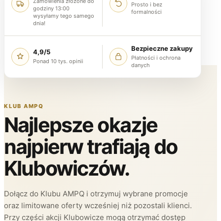
Zamówienia złożone do
Prosto i bez
godziny 13:00
formalności
wysyłamy tego samego
dnia!
Bezpieczne zakupy
4,9/5
Płatności i ochrona
Ponad 10 tys. opinii
danych
KLUB AMPQ
Najlepsze okazje
najpierw trafiają do
Klubowiczów.
Dołącz do Klubu AMPQ i otrzymuj wybrane promocje
oraz limitowane oferty wcześniej niż pozostali klienci.
Przy części akcji Klubowicze mogą otrzymać dostęp