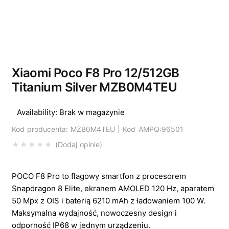
Wyprzedano
Xiaomi Poco F8 Pro 12/512GB
Titanium Silver MZB0M4TEU
Availability:
Brak w magazynie
Kod producenta: MZB0M4TEU | Kod AMPQ:96501
Dodaj opinie
POCO F8 Pro to flagowy smartfon z procesorem
Snapdragon 8 Elite, ekranem AMOLED 120 Hz, aparatem
50 Mpx z OIS i baterią 6210 mAh z ładowaniem 100 W.
Maksymalna wydajność, nowoczesny design i
odporność IP68 w jednym urządzeniu.