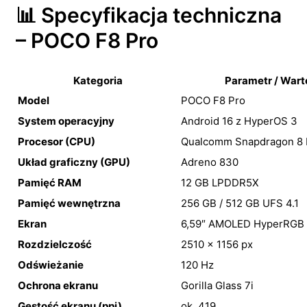
📊 Specyfikacja techniczna
– POCO F8 Pro
Kategoria
Parametr / Wart
Model
POCO F8 Pro
System operacyjny
Android 16 z HyperOS 3
Procesor (CPU)
Qualcomm Snapdragon 8 E
Układ graficzny (GPU)
Adreno 830
Pamięć RAM
12 GB LPDDR5X
Pamięć wewnętrzna
256 GB / 512 GB UFS 4.1
Ekran
6,59″ AMOLED HyperRGB
Rozdzielczość
2510 × 1156 px
Odświeżanie
120 Hz
Ochrona ekranu
Gorilla Glass 7i
Gęstość ekranu (ppi)
ok. 419