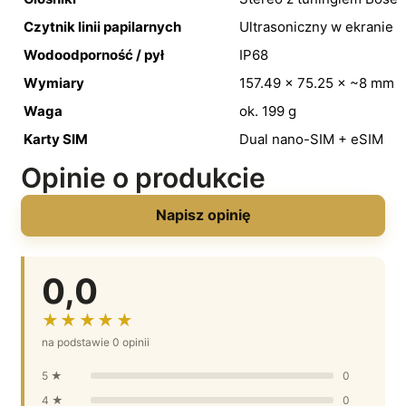
Czytnik linii papilarnych
Ultrasoniczny w ekranie
Wodoodporność / pył
IP68
Wymiary
157.49 × 75.25 × ~8 mm
Waga
ok. 199 g
Karty SIM
Dual nano-SIM + eSIM
Opinie o produkcie
Napisz opinię
0,0
★★★★★
na podstawie 0 opinii
5 ★
0
4 ★
0