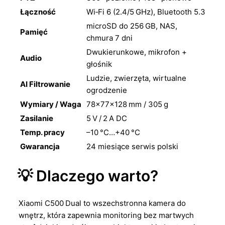
Łączność
Wi‑Fi 6 (2.4/5 GHz), Bluetooth 5.3
microSD do 256 GB, NAS,
Pamięć
chmura 7 dni
Dwukierunkowe, mikrofon +
Audio
głośnik
Ludzie, zwierzęta, wirtualne
AI Filtrowanie
ogrodzenie
Wymiary / Waga
78×77×128 mm / 305 g
Zasilanie
5 V / 2 A DC
Temp. pracy
–10 °C…+40 °C
Gwarancja
24 miesiące serwis polski
💡 Dlaczego warto?
Xiaomi C500 Dual to wszechstronna kamera do
wnętrz, która zapewnia monitoring bez martwych