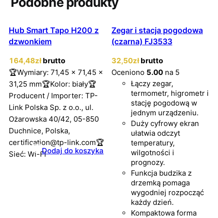
Podobne produkty
Hub Smart Tapo H200 z
Zegar i stacja pogodowa
dzwonkiem
(czarna) FJ3533
164
,48
zł
brutto
32
,50
zł
brutto
🏆Wymiary: 71,45 x 71,45 x
Oceniono
5.00
na 5
Łączy zegar,
31,25 mm🏆Kolor: biały🏆
termometr, higrometr i
Producent / Importer: TP-
stację pogodową w
Link Polska Sp. z o.o., ul.
jednym urządzeniu.
Ożarowska 40/42, 05-850
Duży cyfrowy ekran
Duchnice, Polska,
ułatwia odczyt
certification@tp-link.com🏆
temperatury,
Dodaj do koszyka
wilgotności i
Sieć: Wi-Fi
prognozy.
Funkcja budzika z
drzemką pomaga
wygodniej rozpocząć
każdy dzień.
Kompaktowa forma