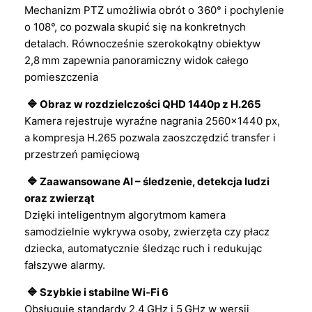
Mechanizm PTZ umożliwia obrót o 360° i pochylenie
o 108°, co pozwala skupić się na konkretnych
detalach. Równocześnie szerokokątny obiektyw
2,8 mm zapewnia panoramiczny widok całego
pomieszczenia
🔷 Obraz w rozdzielczości QHD 1440p z H.265
Kamera rejestruje wyraźne nagrania 2560×1440 px,
a kompresja H.265 pozwala zaoszczędzić transfer i
przestrzeń pamięciową
🔷 Zaawansowane AI – śledzenie, detekcja ludzi
oraz zwierząt
Dzięki inteligentnym algorytmom kamera
samodzielnie wykrywa osoby, zwierzęta czy płacz
dziecka, automatycznie śledząc ruch i redukując
fałszywe alarmy.
🔷 Szybkie i stabilne Wi‑Fi 6
Obsługuje standardy 2,4 GHz i 5 GHz w wersji