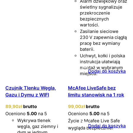
Alarm dźwiękowy oraz
świetlny sygnalizuje
przekroczenie
bezpiecznych
wartości.
Zasilanie sieciowe
230 V zapewnia ciągłą
pracę bez wymiany
baterii.
Uchwyt, kołki i polska
instrukcja ułatwiają
montaż w wybranym
Dodaj do koszyka
miejscu.
Czujnik Tlenku Węgla,
McAfee LiveSafe bez
Gazu i Dymu z WIFI
limitu stanowisk na 1 rok
89
,90
zł
brutto
99
,00
zł
brutto
Oceniono
5.00
na 5
Oceniono
5.00
na 5
Wykrywa tlenek
Życie z Mcafee Live Safe
Dodaj do koszyka
węgla, gaz ziemny i
wygląda bezpiecznie!
dym w jednym