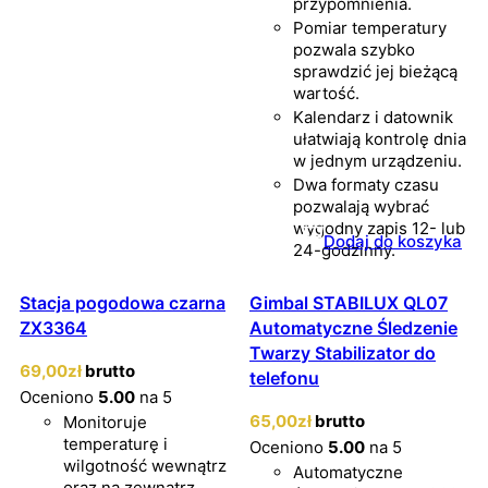
przypomnienia.
Pomiar temperatury
pozwala szybko
sprawdzić jej bieżącą
wartość.
Kalendarz i datownik
ułatwiają kontrolę dnia
w jednym urządzeniu.
Dwa formaty czasu
pozwalają wybrać
wygodny zapis 12- lub
Dodaj do koszyka
24-godzinny.
Stacja pogodowa czarna
Gimbal STABILUX QL07
ZX3364
Automatyczne Śledzenie
Twarzy Stabilizator do
69
,00
zł
brutto
telefonu
Oceniono
5.00
na 5
65
,00
zł
brutto
Monitoruje
temperaturę i
Oceniono
5.00
na 5
wilgotność wewnątrz
Automatyczne
oraz na zewnątrz.