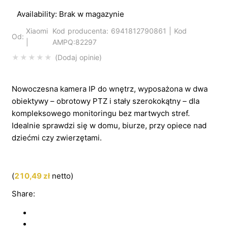
Availability:
Brak w magazynie
Xiaomi
Kod producenta: 6941812790861 | Kod
Od:
|
AMPQ:82297
Dodaj opinie
Nowoczesna kamera IP do wnętrz, wyposażona w dwa
obiektywy – obrotowy PTZ i stały szerokokątny – dla
kompleksowego monitoringu bez martwych stref.
Idealnie sprawdzi się w domu, biurze, przy opiece nad
dziećmi czy zwierzętami.
(
210,49
zł
netto)
Share: