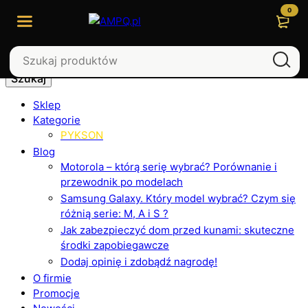
0
Szukaj
Sklep
Kategorie
PYKSON
Blog
Motorola – którą serię wybrać? Porównanie i
przewodnik po modelach
Samsung Galaxy. Który model wybrać? Czym się
różnią serie: M, A i S ?
Jak zabezpieczyć dom przed kunami: skuteczne
środki zapobiegawcze
Dodaj opinię i zdobądź nagrodę!
O firmie
Promocje