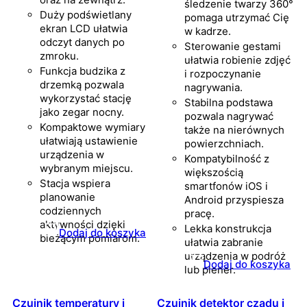
śledzenie twarzy 360°
Duży podświetlany
pomaga utrzymać Cię
ekran LCD ułatwia
w kadrze.
odczyt danych po
Sterowanie gestami
zmroku.
ułatwia robienie zdjęć
Funkcja budzika z
i rozpoczynanie
drzemką pozwala
nagrywania.
wykorzystać stację
Stabilna podstawa
jako zegar nocny.
pozwala nagrywać
Kompaktowe wymiary
także na nierównych
ułatwiają ustawienie
powierzchniach.
urządzenia w
Kompatybilność z
wybranym miejscu.
większością
Stacja wspiera
smartfonów iOS i
planowanie
Android przyspiesza
codziennych
pracę.
aktywności dzięki
Lekka konstrukcja
Dodaj do koszyka
bieżącym pomiarom.
ułatwia zabranie
urządzenia w podróż
Dodaj do koszyka
lub plener.
Czujnik temperatury i
Czujnik detektor czadu i