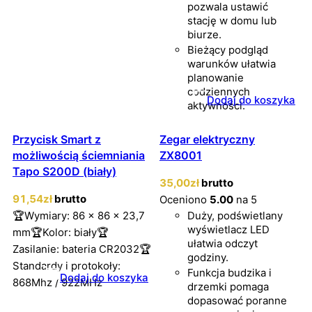
pozwala ustawić
stację w domu lub
biurze.
Bieżący podgląd
warunków ułatwia
planowanie
codziennych
Dodaj do koszyka
aktywności.
Przycisk Smart z
Zegar elektryczny
możliwością ściemniania
ZX8001
Tapo S200D (biały)
35
,00
zł
brutto
91
,54
zł
brutto
Oceniono
5.00
na 5
🏆Wymiary: 86 x 86 x 23,7
Duży, podświetlany
wyświetlacz LED
mm🏆Kolor: biały🏆
ułatwia odczyt
Zasilanie: bateria CR2032🏆
godziny.
Standardy i protokoły:
Funkcja budzika i
Dodaj do koszyka
868Mhz / 922MHz
drzemki pomaga
dopasować poranne