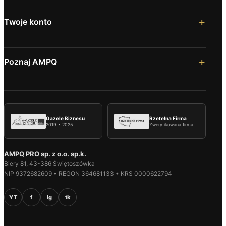
Twoje konto
Poznaj AMPQ
Gazele Biznesu
Rzetelna Firma
2019 • 2025
Zweryfikowana firma
AMPQ PRO sp. z o.o. sp.k.
Biery 81, 43-386 Świętoszówka
NIP 9372682609 • REGON 364681133 • KRS 0000622794
YT
f
ig
tk