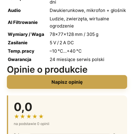
dni
Audio
Dwukierunkowe, mikrofon + głośnik
Ludzie, zwierzęta, wirtualne
AI Filtrowanie
ogrodzenie
Wymiary / Waga
78×77×128 mm / 305 g
Zasilanie
5 V / 2 A DC
Temp. pracy
–10 °C…+40 °C
Gwarancja
24 miesiące serwis polski
Opinie o produkcie
Napisz opinię
0,0
★★★★★
na podstawie 0 opinii