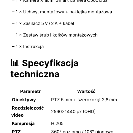
– 1 × Kamera Xiaomi Smart Camera C500 Dual
– 1 × Uchwyt montażowy + naklejka montażowa
– 1 × Zasilacz 5 V / 2 A + kabel
– 1 × Zestaw śrub i kołków montażowych
– 1 × Instrukcja
📊
Specyfikacja
techniczna
Parametr
Wartość
Obiektywy
PTZ 6 mm + szerokokąt 2,8 mm
Rozdzielczość
2560×1440 px (QHD)
video
Kompresja
H.265
PTZ
360° poziomo / 108° pionowo