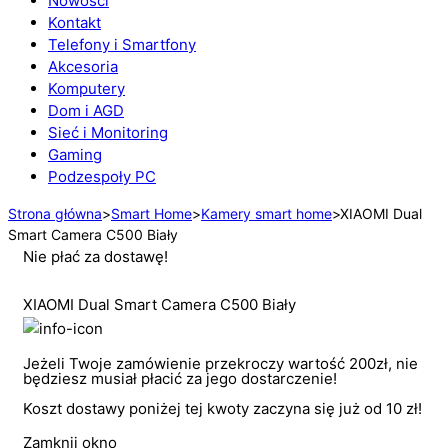
Nowości
Kontakt
Telefony i Smartfony
Akcesoria
Komputery
Dom i AGD
Sieć i Monitoring
Gaming
Podzespoły PC
Strona główna
>
Smart Home
>
Kamery smart home
>
XIAOMI Dual
Smart Camera C500 Biały
Nie płać za dostawę!
XIAOMI Dual Smart Camera C500 Biały
Jeżeli Twoje zamówienie przekroczy wartość 200zł, nie
będziesz musiał płacić za jego dostarczenie!
Koszt dostawy poniżej tej kwoty zaczyna się już od 10 zł!
Zamknij okno