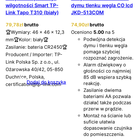
wilgotności Smart TP-
dymu tlenku węgla CO lcd
Link Tapo T310 (biały)
JKD-513COM
79
,78
zł
brutto
74
,90
zł
brutto
🏆Wymiary: 46 x 46 x 12,3
Oceniono
5.00
na 5
Podwójna detekcja
mm🏆Kolor: biały🏆
dymu i tlenku węgla
Zasilanie: bateria CR2450🏆
pomaga szybciej
Producent / Importer: TP-
rozpoznać zagrożenie.
Link Polska Sp. z o.o., ul.
Alarm dźwiękowy o
Ożarowska 40/42, 05-850
głośności co najmniej
Duchnice, Polska,
85 dB wspiera szybką
Dodaj do koszyka
reakcję.
certification@tp-link.com
Zasilanie dwiema
bateriami AA pozwala
działać także podczas
przerw w prądzie.
Montaż na ścianie lub
suficie ułatwia
dopasowanie czujnika
do pomieszczenia.