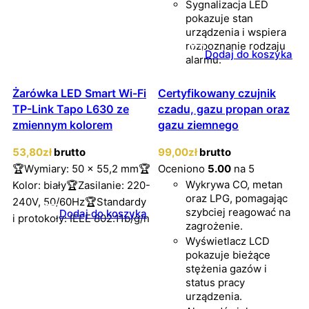
Sygnalizacja LED
pokazuje stan
urządzenia i wspiera
rozpoznanie rodzaju
Dodaj do koszyka
alarmu.
Żarówka LED Smart Wi-Fi
Certyfikowany czujnik
TP-Link Tapo L630 ze
czadu, gazu propan oraz
zmiennym kolorem
gazu ziemnego
53
,80
zł
brutto
99
,00
zł
brutto
🏆Wymiary: 50 x 55,2 mm🏆
Oceniono
5.00
na 5
Wykrywa CO, metan
Kolor: biały🏆Zasilanie: 220-
oraz LPG, pomagając
240V, 50/60Hz🏆Standardy
szybciej reagować na
Dodaj do koszyka
i protokoły: IEEE 802.11b/g/n
zagrożenie.
Wyświetlacz LCD
pokazuje bieżące
stężenia gazów i
status pracy
urządzenia.